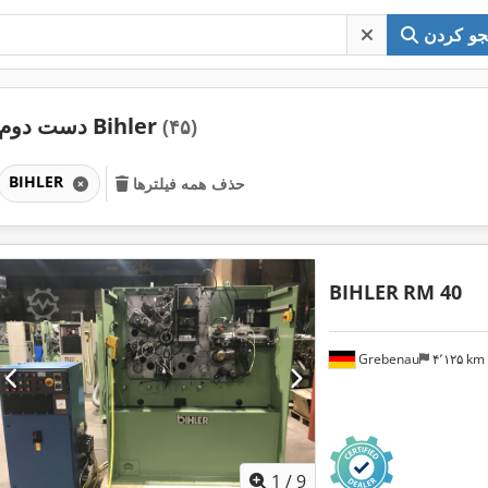
و کردن
دست دوم Bihler
(۴۵)
BIHLER
حذف همه فیلترها
BIHLER
RM 40
Grebenau
۴٬۱۲۵ km
1
/
9