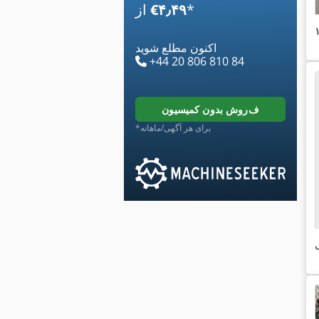
*
‎€۴٫۴۹
از
اکنون مطلع شوید
+44 20 806 810 84
فروش بدون کمیسیون
*برای هر آگهی/ماهانه
ی