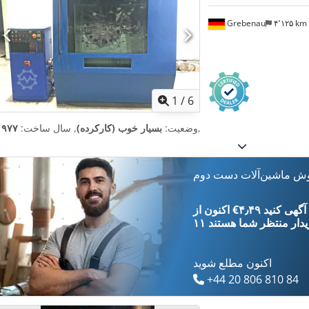
Grebenau
۴٬۱۲۵ km
1
/
6
,
وضعیت:
بسیار خوب (کارکرده)
, سال ساخت:
۱۹۷۷
وش ماشین‌آلات دست دوم
‎€۴٫۴۹ ثبت آگهی کنید
یدار
منتظر شما هستند
اکنون مطلع شوید
+44 20 806 810 84