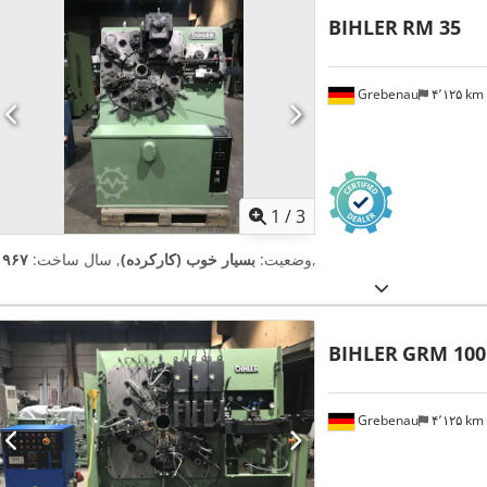
BIHLER
RM 35
Grebenau
۴٬۱۲۵ km
1
/
3
,
وضعیت:
بسیار خوب (کارکرده)
, سال ساخت:
۱۹۶۷
BIHLER
GRM 100
Grebenau
۴٬۱۲۵ km