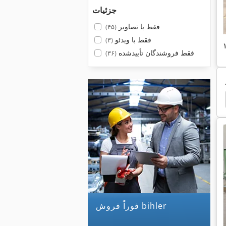
جزئیات
فقط با تصاویر
(۴۵)
فقط با ویدئو
(۳)
فقط فروشندگان تأییدشده
(۳۶)
سیم چین
Abwickeln حلقه سیم پیچ
Wafios
5
فوراً فروش bihler