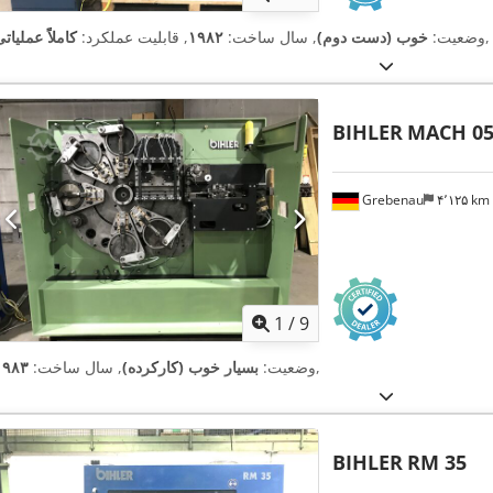
,
وضعیت:
خوب (دست دوم)
, سال ساخت:
۱۹۸۲
, قابلیت عملکرد:
کاملاً عملیات
BIHLER
MACH 0
Grebenau
۴٬۱۲۵ km
1
/
9
,
وضعیت:
بسیار خوب (کارکرده)
, سال ساخت:
۱۹۸۳
BIHLER
RM 35