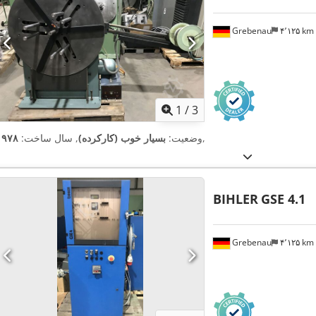
Grebenau
۴٬۱۲۵ km
1
/
3
,
وضعیت:
بسیار خوب (کارکرده)
, سال ساخت:
۱۹۷۸
BIHLER
GSE 4.1
Grebenau
۴٬۱۲۵ km