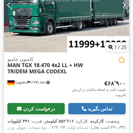
1
/
25
کامیون جامبو
MAN
TGX 18.470 4x2 LL + HW
TRIDEM MEGA CODEXL
‎€۶۸٬۹۰۰
Legden
۴٬۳۴۱ km
قیمت ثابت به اضافه مالیات بر ارزش
افزوده
تماس بگیرید
درخواست کردن
وضعیت:
کارکرده
, کارکرد:
۵۵۲٬۶۱۶ کیلومتر
, قدرت:
۳۴۶ کیلووات
(۴۷۰٫۴۳ اسب بخار)
, ثبت‌نام اولیه:
۰۲/۲۰۲۲
, نوع سوخت:
دیزل
, وزن