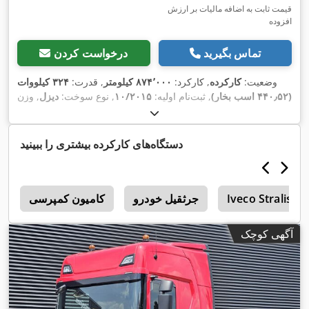
قیمت ثابت به اضافه مالیات بر ارزش
افزوده
تماس بگیرید
درخواست کردن
وضعیت:
کارکرده
, کارکرد:
۸۷۴٬۰۰۰ کیلومتر
, قدرت:
۳۲۴ کیلووات
(۴۴۰٫۵۲ اسب بخار)
, ثبت‌نام اولیه:
۱۰/۲۰۱۵
, نوع سوخت:
دیزل
, وزن
کل:
۲۶٬۰۰۰ کیلوگرم
, پیکربندی محور:
3 محور
, ترمزها:
رتاردر
, رنگ:
سفید
, نوع چرخ‌دنده:
خودکار
, کلاس انتشار:
یورو ۶
, حجم فضای
بارگیری:
۱۱۸ متر مکعب
, سال ساخت:
۲۰۱۵
, تجهیزات:
اِی‌بی‌اِس‎,
دستگاه‌های کارکرده بیشتری را ببینید
بخاری پارکینگ, برنامه پایداری الکترونیکی (ESP), تهویه مطبوع,
,
سیستم ناوبری
Iveco Stralis 42
جرثقيل خودرو
کامیون کمپرسی
آگهی کوچک