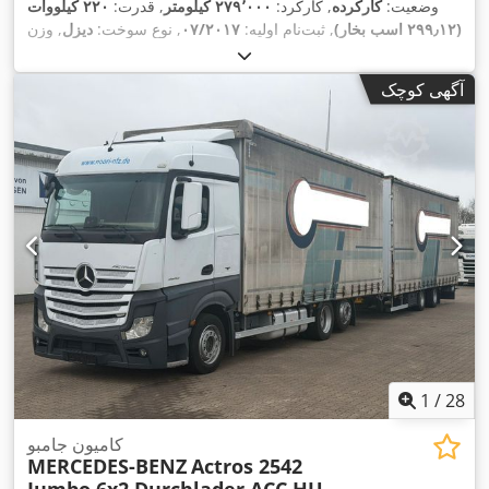
وضعیت:
کارکرده
, کارکرد:
۲۷۹٬۰۰۰ کیلومتر
, قدرت:
۲۲۰ کیلووات
(۲۹۹٫۱۲ اسب بخار)
, ثبت‌نام اولیه:
۰۷/۲۰۱۷
, نوع سوخت:
دیزل
, وزن
کل:
۱۸٬۰۰۰ کیلوگرم
, پیکربندی محور:
۲ محور
, رنگ:
نارنجی
, نوع
چرخ‌دنده:
خودکار
, کلاس انتشار:
یورو ۶
, سال ساخت:
۲۰۱۷
,
آگهی کوچک
تجهیزات:
اِی‌بی‌اِس‎, بخاری پارکینگ, برنامه پایداری الکترونیکی (ESP),
,
تهویه مطبوع
1
/
28
کامیون جامبو
MERCEDES-BENZ
Actros 2542