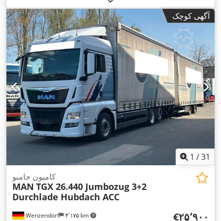
کلاس انتشار:
یورو ۶
, طول فضای بارگیری:
۷٬۷۱۵ میلی‌متر
, عرض
آگهی کوچک
فضای بارگیری:
۲٬۴۸۰ میلی‌متر
, ارتفاع فضای بارگیری:
۳٬۰۰۲
میلی‌متر
, تجهیزات:
اِی‌بی‌اِس‎, بخاری پارکینگ, برنامه پایداری
,
الکترونیکی (ESP), تهویه مطبوع, سیستم ناوبری
1
/
31
کامیون جامبو
MAN
TGX 26.440 Jumbozug 3+2
Durchlade Hubdach ACC
‎€۲۵٬۹۰۰
Wenzendorf
۴٬۱۷۵ km