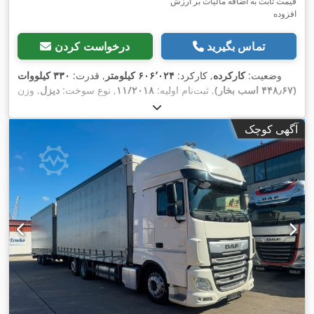
قیمت ثابت به اضافه مالیات بر ارزش
افزوده
تماس بگیرید
درخواست کردن
وضعیت:
کارکرده
, کارکرد:
۶۰۶٬۰۲۴ کیلومتر
, قدرت:
۳۳۰ کیلووات
(۴۴۸٫۶۷ اسب بخار)
, ثبت‌نام اولیه:
۱۱/۲۰۱۸
, نوع سوخت:
دیزل
, وزن
, بازرسی بعدی (TÜV):
کل:
۲۶٬۰۰۰ کیلوگرم
, پیکربندی محور:
3 محور
, رنگ:
آبی
, نوع چرخ‌دنده:
خودکار
, کلاس انتشار:
یورو ۶
,
۱۲/۲۰۲۶
آگهی کوچک
حجم فضای بارگیری:
۵۱ متر مکعب
, طول فضای بارگیری:
۷٬۳۰۰
میلی‌متر
, عرض فضای بارگیری:
۲٬۴۸۰ میلی‌متر
, ارتفاع فضای
بارگیری:
۲٬۸۵۰ میلی‌متر
, تجهیزات:
اِی‌بی‌اِس‎, بخاری پارکینگ, تهویه
,
مطبوع