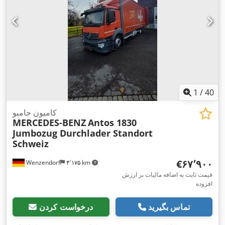
1
/
40
کامیون جامبو
MERCEDES-BENZ
Antos 1830
Jumbozug Durchlader Standort
Schweiz
‎€۶۷٬۹۰۰
Wenzendorf
۴٬۱۷۵ km
قیمت ثابت به اضافه مالیات بر ارزش
افزوده
تماس بگیرید
درخواست کردن