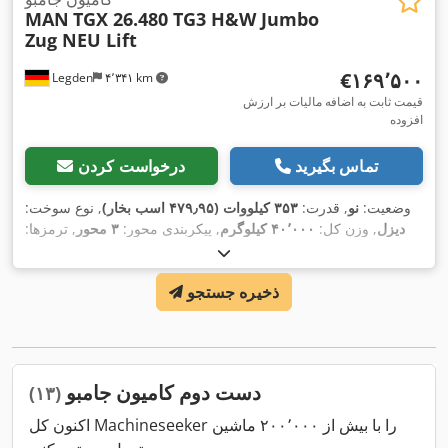
MAN
TGX 26.480 TG3 H&W Jumbo
Zug NEU Lift
‎€۱۶۹٬۵۰۰
Legden
۴٬۳۴۱ km
قیمت ثابت به اضافه مالیات بر ارزش
افزوده
تماس بگیرید
درخواست کردن
وضعیت:
نو
, قدرت:
۳۵۳ کیلووات (۴۷۹٫۹۵ اسب بخار)
, نوع سوخت:
دیزل
, وزن کل:
۴۰٬۰۰۰ کیلوگرم
, پیکربندی محور:
۳ محور
, ترمزها:
رتاردر
, رنگ:
سفید
, نوع چرخ‌دنده:
خودکار
, کلاس انتشار:
یورو ۶
,
عرض کل:
۲٬۵۵۰ میلی‌متر
, ارتفاع کل:
۴٬۰۰۰ میلی‌متر
, حجم فضای
ذخیره جستجو
بارگیری:
۱۱۵ متر مکعب
, طول فضای بارگیری:
۱۵٬۵۰۰ میلی‌متر
,
عرض فضای بارگیری:
۲٬۴۸۰ میلی‌متر
, ارتفاع فضای بارگیری:
۳٬۰۰۰
میلی‌متر
, سال ساخت:
۲۰۲۳
, تجهیزات:
اِی‌بی‌اِس‎, بخاری پارکینگ,
,
برنامه پایداری الکترونیکی (ESP), تهویه مطبوع, سیستم ناوبری
دست دوم کامیون جامبو
(۱۳)
اکنون کل Machineseeker را با بیش از ۲۰۰٬۰۰۰ ماشین