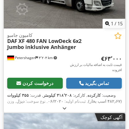
1
/
15
کامیون جامبو
DAF
XF 480 FAN LowDeck 6x2
Jumbo inklusive Anhänger
‎€۶۳٬۰۰۰
Petershagen
۴٬۲۰۴ km
قیمت ثابت به اضافه مالیات بر ارزش
افزوده
تماس بگیرید
درخواست کردن
وضعیت:
کارکرده
, کارکرد:
۳۱۸٬۲۰۸ کیلومتر
, قدرت:
۳۵۵ کیلووات
(۴۸۲٫۶۷ اسب بخار)
, ثبت‌نام اولیه:
۰۶/۲۰۲۰
, نوع سوخت:
دیزل
, وزن
کل:
۲۶٬۰۰۰ کیلوگرم
, پیکربندی محور:
3 محور
, رنگ:
سفید
, نوع
چرخ‌دنده:
خودکار
, کلاس انتشار:
یورو ۶
, عرض کل:
۲٬۵۵۰ میلی‌متر
,
آگهی کوچک
ارتفاع کل:
۴٬۰۰۰ میلی‌متر
, حجم فضای بارگیری:
۱۱۸ متر مکعب
,
طول فضای بارگیری:
۷٬۴۵۰ میلی‌متر
, عرض فضای بارگیری:
۲٬۵۵۰