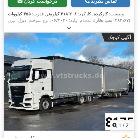
تماس بگیرید
درخواست کردن
وضعیت:
کارکرده
, کارکرد:
۳۱۸٬۲۰۸ کیلومتر
, قدرت:
۳۵۵ کیلووات
(۴۸۲٫۶۷ اسب بخار)
, ثبت‌نام اولیه:
۰۶/۲۰۲۰
, نوع سوخت:
دیزل
, وزن
کل:
۲۶٬۰۰۰ کیلوگرم
, پیکربندی محور:
3 محور
, رنگ:
سفید
, نوع
چرخ‌دنده:
خودکار
, کلاس انتشار:
یورو ۶
, عرض کل:
۲٬۵۵۰ میلی‌متر
,
آگهی کوچک
ارتفاع کل:
۴٬۰۰۰ میلی‌متر
, حجم فضای بارگیری:
۱۱۸ متر مکعب
,
طول فضای بارگیری:
۷٬۴۵۰ میلی‌متر
, عرض فضای بارگیری:
۲٬۵۵۰
میلی‌متر
, ارتفاع فضای بارگیری:
۲٬۹۰۰ میلی‌متر
, تجهیزات:
اِی‌بی‌اِس‎,
بخاری پارکینگ, برنامه پایداری الکترونیکی (ESP), تهویه مطبوع,
,
سیستم ناوبری
1
/
21
کامیون جامبو