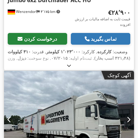
Jumbo 6x2 Durchlader ACC HU
‎€۲۸٬۹۰۰
Wenzendorf
۴٬۱۷۵ km
قیمت ثابت به اضافه مالیات بر ارزش
افزوده
تماس بگیرید
درخواست کردن
وضعیت:
کارکرده
, کارکرد:
۱٬۰۲۳٬۰۰۰ کیلومتر
, قدرت:
۳۱۰ کیلووات
(۴۲۱٫۴۸ اسب بخار)
, ثبت‌نام اولیه:
۰۷/۲۰۱۵
, نوع سوخت:
دیزل
, وزن
, بازرسی بعدی (TÜV):
کل:
۲۶٬۰۰۰ کیلوگرم
, پیکربندی محور:
3 محور
, رنگ:
سفید
, نوع چرخ‌دنده:
خودکار
, کلاس انتشار:
یورو ۶
,
۰۶/۲۰۲۶
آگهی کوچک
سال ساخت:
۲۰۱۵
, تجهیزات:
اِی‌بی‌اِس‎, بخاری پارکینگ, برنامه
,
پایداری الکترونیکی (ESP), تهویه مطبوع, سیستم ناوبری