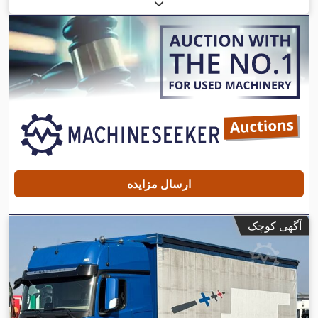
کل:
۱۸٬۰۰۰ کیلوگرم
, پیکربندی محور:
۲ محور
, ترمزها:
رتاردر
, رنگ:
سبز
, نوع چرخ‌دنده:
خودکار
, کلاس انتشار:
یورو ۶
, عرض کل:
۲٬۵۵۰
میلی‌متر
, ارتفاع کل:
۴٬۰۰۰ میلی‌متر
, حجم فضای بارگیری:
۴۶ متر
مکعب
, طول فضای بارگیری:
۶٬۱۱۰ میلی‌متر
, عرض فضای بارگیری:
۲٬۴۸۰ میلی‌متر
, ارتفاع فضای بارگیری:
۳٬۰۵۰ میلی‌متر
, سال ساخت:
۲۰۲۱
, تجهیزات:
اِی‌بی‌اِس‎, بخاری پارکینگ, برنامه پایداری الکترونیکی
,
(ESP), تهویه مطبوع, سیستم ناوبری, فیلتر دوده
ارسال مزایده
آگهی کوچک