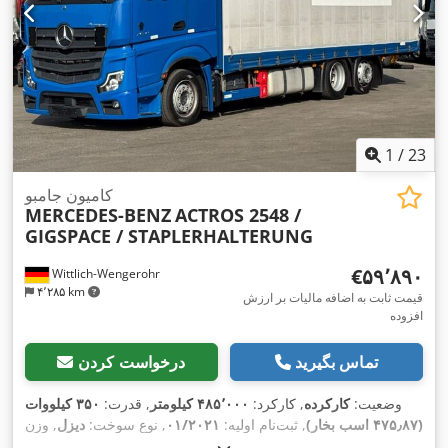
1
/
23
کامیون جامبو
MERCEDES-BENZ
ACTROS 2548 /
GIGSPACE / STAPLERHALTERUNG
‎€۵۹٬۸۹۰
Wittlich-Wengerohr
۴٬۲۸۵ km
قیمت ثابت به اضافه مالیات بر ارزش
افزوده
تماس بگیرید
درخواست کردن
وضعیت:
کارکرده
, کارکرد:
۴۸۵٬۰۰۰ کیلومتر
, قدرت:
۳۵۰ کیلووات
(۴۷۵٫۸۷ اسب بخار)
, ثبت‌نام اولیه:
۰۱/۲۰۲۱
, نوع سوخت:
دیزل
, وزن
کل:
۲۶٬۰۰۰ کیلوگرم
, پیکربندی محور:
3 محور
, نوع چرخ‌دنده:
خودکار
,