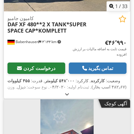
1
/
33
کامیون جامبو
DAF
XF 480**2 X TANK*SUPER
SPACE CAP*KOMPLETT
‎€۴۶٬۹۹۰
Babenhausen
۴٬۱۴۳ km
قیمت ثابت به اضافه مالیات بر ارزش
افزوده
تماس بگیرید
درخواست کردن
وضعیت:
کارکرده
, کارکرد:
۵۴۸٬۰۰۰ کیلومتر
, قدرت:
۳۵۵ کیلووات
(۴۸۲٫۶۷ اسب بخار)
, ثبت‌نام اولیه:
۰۴/۲۰۲۰
, نوع سوخت:
دیزل
, وزن
, بازرسی بعدی (TÜV):
کل:
۲۶٬۰۰۰ کیلوگرم
, پیکربندی محور:
3 محور
, رنگ:
سفید
, نوع چرخ‌دنده:
خودکار
, کلاس انتشار:
یورو ۶
,
۰۳/۲۰۲۶
آگهی کوچک
سال ساخت:
۲۰۲۰
, تجهیزات:
اِی‌بی‌اِس‎, بخاری پارکینگ, برنامه
,
پایداری الکترونیکی (ESP), تهویه مطبوع