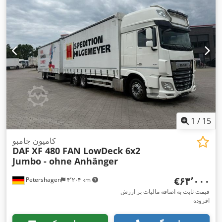
میلی‌متر
, ارتفاع فضای بارگیری:
۲٬۹۰۰ میلی‌متر
, تجهیزات:
اِی‌بی‌اِس‎,
بخاری پارکینگ, برنامه پایداری الکترونیکی (ESP), تهویه مطبوع,
,
سیستم ناوبری
1
/
15
کامیون جامبو
DAF
XF 480 FAN LowDeck 6x2
Jumbo - ohne Anhänger
‎€۶۳٬۰۰۰
Petershagen
۴٬۲۰۴ km
قیمت ثابت به اضافه مالیات بر ارزش
افزوده