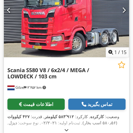
1
/
15
Scania
S580 V8 / 6x2/4 / MEGA /
LOWDECK / 103 cm
Gilze
۴٬۴۵۲ km
تماس بگیرید
اطلاعات قیمت
وضعیت:
کارکرده
, کارکرد:
۵۸۳٬۹۱۲ کیلومتر
, قدرت:
۴۲۷ کیلووات
(۵۸۰٫۵۶ اسب بخار)
, ثبت‌نام اولیه:
۰۲/۲۰۲۱
, نوع سوخت:
دیزل
,
, فاصله بین دو محور:
6x2
, پیکربندی محور:
385/55R22.5
سایز تایر: