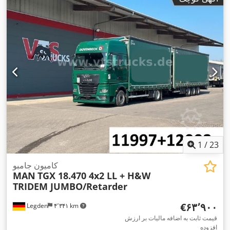
1
/
23
کامیون جامبو
MAN
TGX 18.470 4x2 LL + H&W
TRIDEM JUMBO/Retarder
‎€۶۳٬۹۰۰
Legden
۴٬۳۴۱ km
قیمت ثابت به اضافه مالیات بر ارزش
افزوده