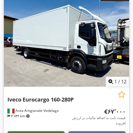
کابین راننده:
کابین روزانه
, نوع چرخ‌دنده:
خودکار
, کلاس انتشار:
یورو
۶
, سیستم تعلیق:
فولاد-هوا
, تعداد صندلی‌ها:
۳
, طول فضای بارگیری:
۷٬۲۵۰ میلی‌متر
, عرض فضای بارگیری:
۲٬۴۸۰ میلی‌متر
, ارتفاع فضای
بارگیری:
۲٬۳۸۰ میلی‌متر
, تجهیزات:
آینه برقی, اتصال یدک‌کش, ادبلو,
اسپویلر, اِی‌بی‌اِس‎, بالابر عقب, برنامه پایداری الکترونیکی (ESP),
بلوتوث, تاکوگراف, تنظیم برقی پنجره, تهویه مطبوع, ثبت کامیون,
دستیار حفظ خطوط رانندگی, رایانه‌ی روی برد, رتاردر, سوابق کامل
سرویس, فرمان هیدرولیک, فیلتر دوده, قفل مرکزی, پورت USB,
,
کروز کنترل
1
/
12
Iveco
Eurocargo 160-280P
‎€۶۷٬۰۰۰
Area Artigianale Vedelago
۳٬۸۴۲ km
قیمت ثابت به اضافه مالیات بر ارزش
افزوده