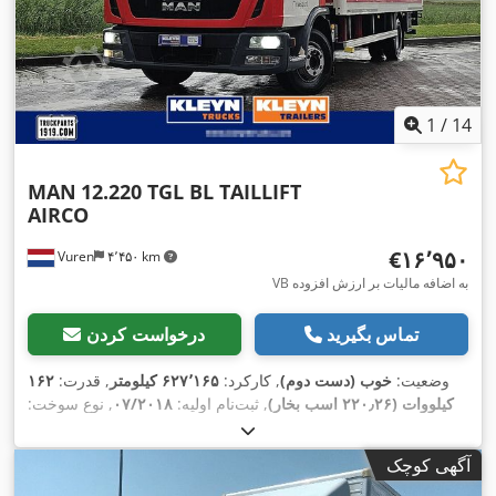
1
/
14
MAN
12.220 TGL BL TAILLIFT
AIRCO
‎€۱۶٬۹۵۰
Vuren
۴٬۴۵۰ km
VB به اضافه مالیات بر ارزش افزوده
تماس بگیرید
درخواست کردن
وضعیت:
خوب (دست دوم)
, کارکرد:
۶۲۷٬۱۶۵ کیلومتر
, قدرت:
۱۶۲
کیلووات (۲۲۰٫۲۶ اسب بخار)
, ثبت‌نام اولیه:
۰۷/۲۰۱۸
, نوع سوخت:
, فاصله بین دو
4x2
, پیکربندی محور:
245/70R17,5
دیزل
, سایز تایر:
محور:
۵٬۲۰۰ میلی‌متر
, سوخت:
دیزل
, رنگ:
دیگر
, کابین راننده:
کابین
آگهی کوچک
روزانه
, نوع چرخ‌دنده:
خودکار
, تعداد دنده‌ها:
۱۲
, کلاس انتشار:
یورو ۶
,