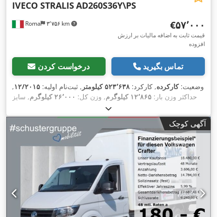
IVECO STRALIS
AD260S36Y\PS
‎€۵۷٬۰۰۰
Roma
۳٬۷۵۶ km
قیمت ثابت به اضافه مالیات بر ارزش
افزوده
تماس بگیرید
درخواست کردن
وضعیت:
کارکرده
, کارکرد:
۵۲۳٬۶۳۸ کیلومتر
, ثبت‌نام اولیه:
۱۲/۲۰۱۵
,
حداکثر وزن بار:
۱۲٬۸۶۵ کیلوگرم
, وزن کل:
۲۶٬۰۰۰ کیلوگرم
, سایز
, رنگ:
سفید
, کابین راننده:
کابین روزانه
, سال
315/80R22.5
تایر:
,
ساخت:
۲۰۱۵
, تجهیزات:
آگهی کوچک