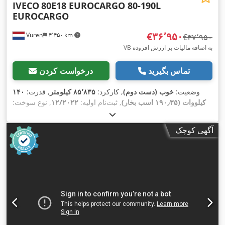
IVECO
80E18 EUROCARGO 80-190L
EUROCARGO
‎€۳۶٬۹۵۰
Vuren
۴٬۴۵۰ km
‎€۳۷٬۹۵۰
VB به اضافه مالیات بر ارزش افزوده
تماس بگیرید
درخواست کردن
وضعیت:
خوب (دست دوم)
, کارکرد:
۸۵٬۸۳۵ کیلومتر
, قدرت:
۱۴۰
کیلووات (۱۹۰٫۳۵ اسب بخار)
, ثبت‌نام اولیه:
۱۲/۲۰۲۲
, نوع سوخت:
, فاصله بین دو محور:
۴٬۸۲۰
215/75R17,5
دیزل
, سایز تایر:
میلی‌متر
, سوخت:
دیزل
, رنگ:
سفید
, کابین راننده:
کابین روزانه
, نوع
آگهی کوچک
چرخ‌دنده:
خودکار
, تعداد دنده‌ها:
۸
, کلاس انتشار:
یورو ۶
, سیستم
تعلیق:
فولاد
, تعداد صندلی‌ها:
۳
, طول کل:
۸٬۸۰۰ میلی‌متر
, عرض کل:
۲٬۵۵۰ میلی‌متر
, ارتفاع کل:
۳٬۵۰۰ میلی‌متر
, طول فضای بارگیری:
۶٬۹۷۰ میلی‌متر
, عرض فضای بارگیری:
۲٬۲۴۰ میلی‌متر
, ارتفاع فضای
بارگیری:
۲٬۳۵۰ میلی‌متر
, سال ساخت:
۲۰۲۲
, تجهیزات:
آینه برقی,
اِی‌بی‌اِس‎, بلوتوث, تنظیم برقی پنجره, تهویه مطبوع, قفل مرکزی,
,
کروز کنترل, کنترل کشش, گرم‌کن صندلی