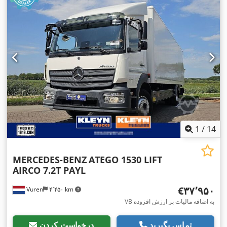
1
/
14
MERCEDES-BENZ
ATEGO 1530 LIFT
AIRCO 7.2T PAYL
‎€۳۷٬۹۵۰
Vuren
۴٬۴۵۰ km
VB به اضافه مالیات بر ارزش افزوده
تماس بگیرید
درخواست کردن