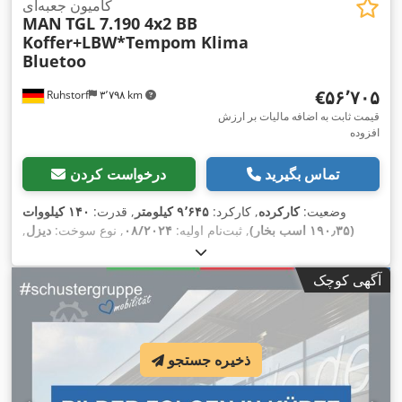
کامیون جعبه‌ای
MAN
TGL 7.190 4x2 BB
Koffer+LBW*Tempom Klima
Bluetoo
‎€۵۶٬۷۰۵
Ruhstorf
۳٬۷۹۸ km
قیمت ثابت به اضافه مالیات بر ارزش
افزوده
تماس بگیرید
درخواست کردن
وضعیت:
کارکرده
, کارکرد:
۹٬۶۴۵ کیلومتر
, قدرت:
۱۴۰ کیلووات
(۱۹۰٫۳۵ اسب بخار)
, ثبت‌نام اولیه:
۰۸/۲۰۲۴
, نوع سوخت:
دیزل
,
سوخت:
دیزل
, رنگ:
سفید
, کلاس انتشار:
یورو ۶
, سال ساخت:
۲۰۲۴
,
تجهیزات:
اِی‌بی‌اِس‎, بالابر عقب, برنامه پایداری الکترونیکی (ESP),
آگهی کوچک
ترمز بادی تحت فشار, تهویه مطبوع, رایانه‌ی روی برد, سیستم
,
ایموبیلایزر, قفل مرکزی, چراغ مه شکن, کروز کنترل, کنترل کشش
ذخیره جستجو