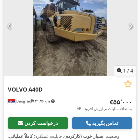
1
/
4
VOLVO
A40D
‎€۵۵٬۰۰۰
Beograd
۳٬۱۷۶ km
VB به اضافه مالیات بر ارزش افزوده
تماس بگیرید
درخواست کردن
وضعیت:
بسیار خوب (کارکرده)
, قابلیت عملکرد:
کاملاً عملیاتی
,