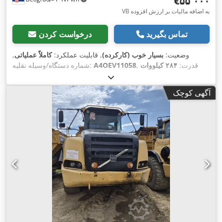
‎€۵۵٬۰۰۰
VB به اضافه مالیات بر ارزش افزوده
تماس بگیرید
درخواست کردن
وضعیت:
بسیار خوب (کارکرده)
, قابلیت عملکرد:
کاملاً عملیاتی
,
, قدرت:
۲۸۴ کیلووات
A4OEV11058
شماره دستگاه/وسیله نقلیه:
(۳۸۶٫۱۳ اسب بخار)
, حداکثر وزن بار:
۴۰٬۰۰۰ کیلوگرم
, رنگ:
زرد
,
,
سال ساخت:
۲۰۰۷
آگهی کوچک