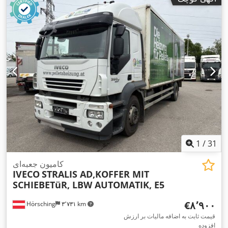
1
/
31
کامیون جعبه‌ای
IVECO
STRALIS AD,KOFFER MIT
SCHIEBETüR, LBW AUTOMATIK, E5
‎€۸٬۹۰۰
Hörsching
۳٬۷۳۱ km
قیمت ثابت به اضافه مالیات بر ارزش
افزوده