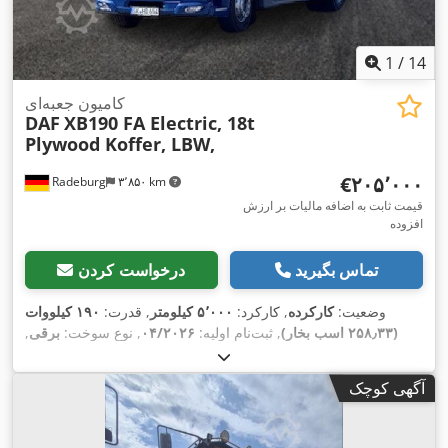
1
/
14
کامیون جعبه‌ای
DAF
XB190 FA Electric, 18t
Plywood Koffer, LBW,
‎€۲۰۵٬۰۰۰
Radeburg
۳٬۸۵۰ km
قیمت ثابت به اضافه مالیات بر ارزش
افزوده
تماس بگیرید
درخواست کردن
وضعیت:
کارکرده
, کارکرد:
۵٬۰۰۰ کیلومتر
, قدرت:
۱۹۰ کیلووات
(۲۵۸٫۳۳ اسب بخار)
, ثبت‌نام اولیه:
۰۴/۲۰۲۶
, نوع سوخت:
برقی
,
, بازرسی بعدی
4x2
وزن کل:
۱۸٬۰۰۰ کیلوگرم
, پیکربندی محور:
, رنگ:
آبی
, نوع چرخ‌دنده:
A
, بهره‌وری انرژی:
۰۴/۲۰۲۸
(TÜV):
آگهی کوچک
خودکار
, کلاس انتشار:
یورو ۶
, سیستم تعلیق:
فولاد-هوا
, تجهیزات:
,
اِی‌بی‌اِس‎, تهویه مطبوع, قفل دیفرانسیل, کروز کنترل