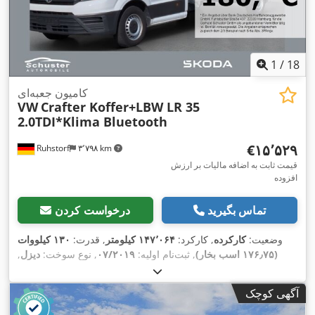
1
/
18
کامیون جعبه‌ای
VW
Crafter Koffer+LBW LR 35
2.0TDI*Klima Bluetooth
‎€۱۵٬۵۲۹
Ruhstorf
۳٬۷۹۸ km
قیمت ثابت به اضافه مالیات بر ارزش
افزوده
تماس بگیرید
درخواست کردن
وضعیت:
کارکرده
, کارکرد:
۱۴۷٬۰۶۴ کیلومتر
, قدرت:
۱۳۰ کیلووات
(۱۷۶٫۷۵ اسب بخار)
, ثبت‌نام اولیه:
۰۷/۲۰۱۹
, نوع سوخت:
دیزل
,
سوخت:
دیزل
, رنگ:
سفید
, کلاس انتشار:
یورو ۶
, سال ساخت:
۲۰۱۹
,
تجهیزات:
اِی‌بی‌اِس‎, بالابر عقب, برنامه پایداری الکترونیکی (ESP),
آگهی کوچک
تهویه مطبوع, رایانه‌ی روی برد, سیستم ایموبیلایزر, قفل مرکزی,
,
کنترل کشش, کیسه هوا