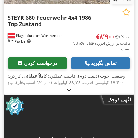
STEYR 680 Feuerwehr 4x4 1986
Top Zustand
‎€۸٬۹۰۰
Klagenfurt am Wörthersee
‎€۹٬۹۰۰
۳٬۶۷۸ km
VB مالیات بر ارزش افزوده قابل اعلام
نیست
تماس بگیرید
درخواست کردن
وضعیت:
خوب (دست دوم)
, قابلیت عملکرد:
کاملاً عملیاتی
, کارکرد:
۱۷٬۳۰۰ کیلومتر
, قدرت:
۸۸٫۲۶ کیلووات (۱۲۰٫۰۰ اسب بخار)
, نوع
سوخت:
دیزل
, وزن خالی:
۵٬۴۳۰ کیلوگرم
, وزن کل:
۱۰٬۵۰۰
, سوخت:
دیزل
, سال ساخت:
۱۹۸۶
,
4x4
کیلوگرم
, پیکربندی محور:
آگهی کوچک
,
تجهیزات:
چهار چرخ محرک