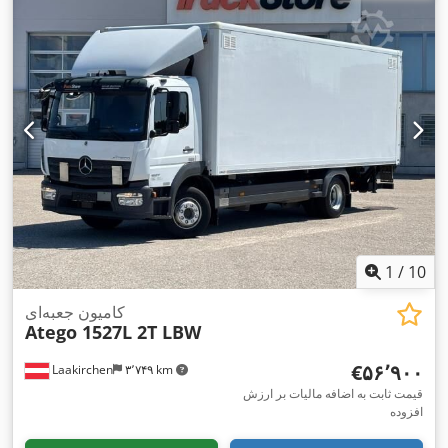
سیستم تعلیق:
فولاد-هوا
, طول کل:
۱۰٬۷۶۰ میلی‌متر
, عرض کل:
۲٬۵۵۰ میلی‌متر
, ارتفاع کل:
۳٬۷۰۰ میلی‌متر
, طول فضای بارگیری:
۸٬۵۳۰ میلی‌متر
, عرض فضای بارگیری:
۲٬۴۸۰ میلی‌متر
, ارتفاع فضای
بارگیری:
۲٬۴۱۰ میلی‌متر
, سال ساخت:
۲۰۱۹
, تجهیزات:
آینه برقی,
اِی‌بی‌اِس‎, بالابر عقب, بلوتوث, تنظیم برقی پنجره, تهویه مطبوع,
سیستم ناوبری, قفل مرکزی, کروز کنترل, کنترل کشش, گرم‌کن
,
صندلی
1
/
10
کامیون جعبه‌ای
Atego 1527L 2T LBW
‎€۵۶٬۹۰۰
Laakirchen
۳٬۷۴۹ km
قیمت ثابت به اضافه مالیات بر ارزش
افزوده