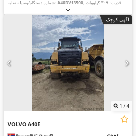
, قدرت:
۳۰۹ کیلووات
A40DV13500
شماره دستگاه/وسیله نقلیه:
(۴۲۰٫۱۲ اسب بخار)
, حداکثر وزن بار:
۴۰٬۰۰۰ کیلوگرم
, رنگ:
زرد
,
,
سال ساخت:
۲۰۰۷
آگهی کوچک
1
/
4
VOLVO
A40E
Beograd
۳٬۱۷۶ km