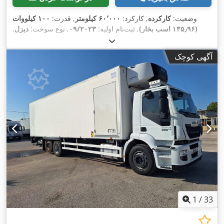
وضعیت:
کارکرده
, کارکرد:
۶۰٬۰۰۰ کیلومتر
, قدرت:
۱۰۰ کیلووات
(۱۳۵٫۹۶ اسب بخار)
, ثبت‌نام اولیه:
۰۹/۲۰۲۳
, نوع سوخت:
دیزل
,
, فاصله بین دو محور:
۳٬۷۵۰ میلی‌متر
, رنگ:
4x2
پیکربندی محور:
سفید
, نوع چرخ‌دنده:
مکانیکی
, سیستم تعلیق:
فولاد
, تجهیزات:
تهویه
آگهی کوچک
,
مطبوع, کروز کنترل
1
/
33