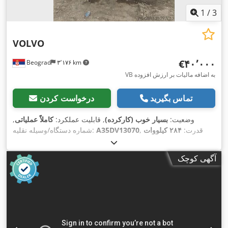
1
/
3
VOLVO
‎€۴۰٬۰۰۰
Beograd
۳٬۱۷۶ km
VB به اضافه مالیات بر ارزش افزوده
تماس بگیرید
درخواست کردن
وضعیت:
بسیار خوب (کارکرده)
, قابلیت عملکرد:
کاملاً عملیاتی
,
, قدرت:
۲۸۴ کیلووات
A35DV13070
شماره دستگاه/وسیله نقلیه:
(۳۸۶٫۱۳ اسب بخار)
, حداکثر وزن بار:
۴۰٬۰۰۰ کیلوگرم
, سال ساخت:
۲۰۰۵
,
آگهی کوچک