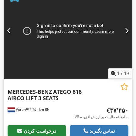
میلی‌متر
, عرض کل:
۲٬۵۵۰ میلی‌متر
, ارتفاع کل:
۳٬۸۵۰ میلی‌متر
,
طول فضای بارگیری:
۷٬۵۷۰ میلی‌متر
, عرض فضای بارگیری:
۲٬۴۶۰
میلی‌متر
, ارتفاع فضای بارگیری:
۲٬۶۰۰ میلی‌متر
, سال ساخت:
۲۰۱۸
,
تجهیزات:
آینه برقی, اِی‌بی‌اِس‎, بالابر عقب, بلوتوث, تنظیم برقی
پنجره, تهویه مطبوع, قفل مرکزی, کروز کنترل, کنترل کشش, گرم‌کن
,
صندلی
1
/
13
MERCEDES-BENZ
ATEGO 818
AIRCO LIFT 3 SEATS
‎€۳۷٬۴۵۰
Vuren
۴٬۴۵۰ km
VB به اضافه مالیات بر ارزش افزوده
تماس بگیرید
درخواست کردن