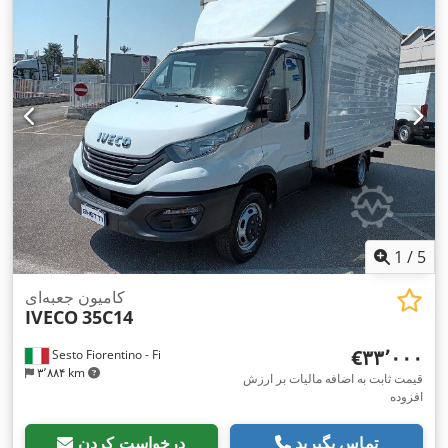
سیستم تعلیق:
دیگر
, تعداد صندلی‌ها:
۲
, طول کل:
۹٬۳۷۰ میلی‌متر
,
عرض کل:
۲٬۵۵۰ میلی‌متر
, ارتفاع کل:
۳٬۴۹۰ میلی‌متر
, طول فضای
بارگیری:
۷٬۲۶۰ میلی‌متر
, عرض فضای بارگیری:
۲٬۴۷۰ میلی‌متر
,
ارتفاع فضای بارگیری:
۲٬۴۳۰ میلی‌متر
, سال ساخت:
۲۰۱۸
, تجهیزات:
آینه برقی, اِی‌بی‌اِس‎, بالابر عقب, بلوتوث, تنظیم برقی پنجره, تهویه
,
مطبوع, سیستم ناوبری, قفل مرکزی, کروز کنترل, کنترل کشش
1
/
5
کامیون جعبه‌ای
IVECO
35C14
‎€۳۳٬۰۰۰
Sesto Fiorentino - Fi
۳٬۸۸۴ km
قیمت ثابت به اضافه مالیات بر ارزش
افزوده
تماس بگیرید
درخواست کردن