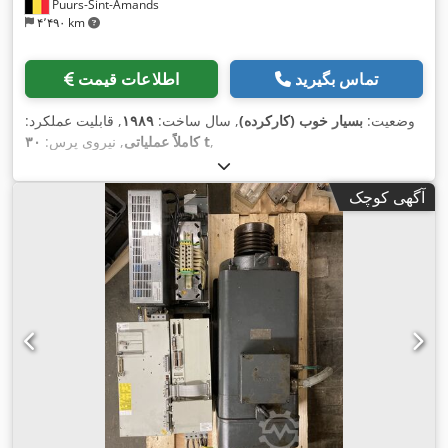
Puurs-Sint-Amands
۴٬۴۹۰ km
تماس بگیرید
اطلاعات قیمت
وضعیت:
بسیار خوب (کارکرده)
, سال ساخت:
۱۹۸۹
, قابلیت عملکرد:
,
۳۰ t
کاملاً عملیاتی
, نیروی پرس:
آگهی کوچک