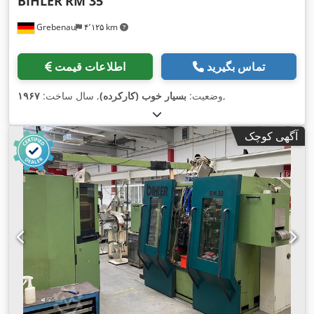
BIHLER
RM 35
Grebenau
۴٬۱۲۵ km
تماس بگیرید
اطلاعات قیمت
,
وضعیت:
بسیار خوب (کارکرده)
, سال ساخت:
۱۹۶۷
آگهی کوچک