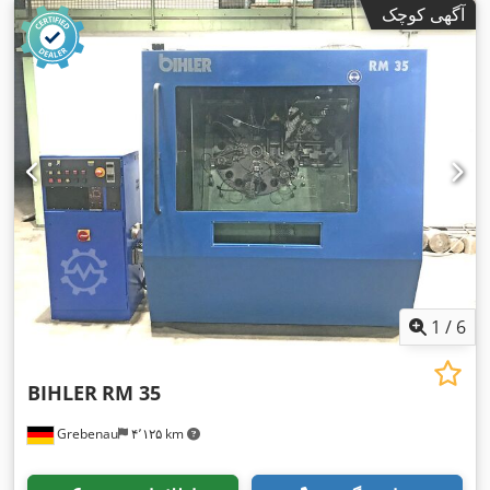
آگهی کوچک
1
/
6
BIHLER
RM 35
Grebenau
۴٬۱۲۵ km