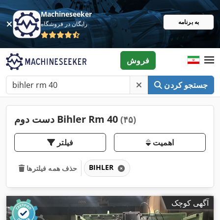
Machineseeker
به برنامه
رایگان در فروشگاه
فروش
جستجو کردن
دست دوم Bihler Rm 40
(۴۵)
اهمیت
فیلتر
BIHLER
حذف همه فیلترها
آگهی کوچک