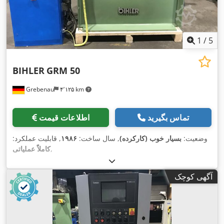
1
/
5
BIHLER
GRM 50
Grebenau
۴٬۱۲۵ km
تماس بگیرید
اطلاعات قیمت
وضعیت:
بسیار خوب (کارکرده)
, سال ساخت:
۱۹۸۶
, قابلیت عملکرد:
,
کاملاً عملیاتی
آگهی کوچک