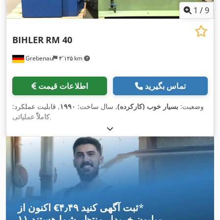
1
/
9
BIHLER
RM 40
Grebenau
۴٬۱۲۵ km
تماس بگیرید
اطلاعات قیمت
وضعیت:
بسیار خوب (کارکرده)
, سال ساخت:
۱۹۹۰
, قابلیت عملکرد:
,
کاملاً عملیاتی
*
اکنون از ‎€۴٫۴۹ ثبت آگهی کنید
۱۱ میلیون خریدار
منتظر شما هستند