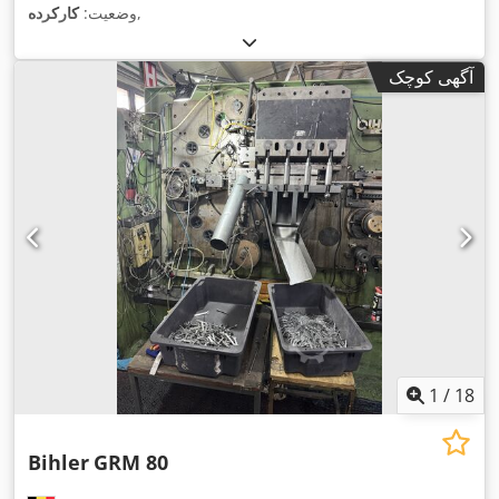
,
وضعیت:
کارکرده
آگهی کوچک
1
/
18
Bihler
GRM 80