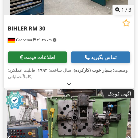
1
/
3
BIHLER
RM 30
Grebenau
۴٬۱۲۵ km
تماس بگیرید
اطلاعات قیمت
وضعیت:
بسیار خوب (کارکرده)
, سال ساخت:
۱۹۹۴
, قابلیت عملکرد:
,
کاملاً عملیاتی
آگهی کوچک