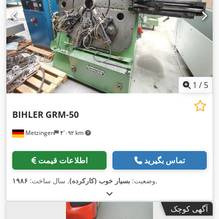
1
/
5
BIHLER
GRM-50
Metzingen
۴٬۰۹۲ km
تماس بگیرید
اطلاعات قیمت
,
وضعیت:
بسیار خوب (کارکرده)
, سال ساخت:
۱۹۸۶
آگهی کوچک