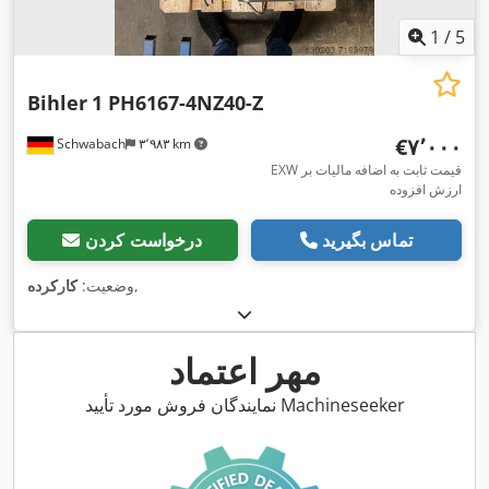
1
/
5
Bihler
1 PH6167-4NZ40-Z
‎€۷٬۰۰۰
Schwabach
۳٬۹۸۳ km
EXW قیمت ثابت به اضافه مالیات بر
ارزش افزوده
تماس بگیرید
درخواست کردن
,
وضعیت:
کارکرده
مهر اعتماد
نمایندگان فروش مورد تأیید Machineseeker