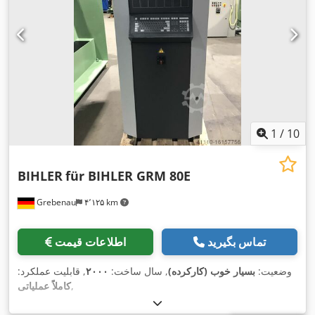
1
/
10
BIHLER
für BIHLER GRM 80E
Grebenau
۴٬۱۲۵ km
تماس بگیرید
اطلاعات قیمت
وضعیت:
بسیار خوب (کارکرده)
, سال ساخت:
۲۰۰۰
, قابلیت عملکرد:
,
کاملاً عملیاتی