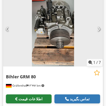
1
/
7
Bihler
GRM 80
Gräfenthal
۳٬۹۹۲ km
تماس بگیرید
اطلاعات قیمت