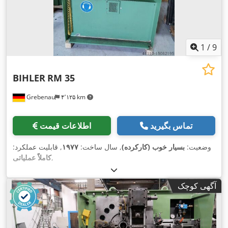
1
/
9
BIHLER
RM 35
Grebenau
۴٬۱۲۵ km
تماس بگیرید
اطلاعات قیمت
وضعیت:
بسیار خوب (کارکرده)
, سال ساخت:
۱۹۷۷
, قابلیت عملکرد:
,
کاملاً عملیاتی
آگهی کوچک