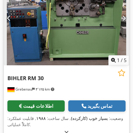
1
/
5
BIHLER
RM 30
Grebenau
۴٬۱۲۵ km
تماس بگیرید
اطلاعات قیمت
وضعیت:
بسیار خوب (کارکرده)
, سال ساخت:
۱۹۸۸
, قابلیت عملکرد:
,
کاملاً عملیاتی