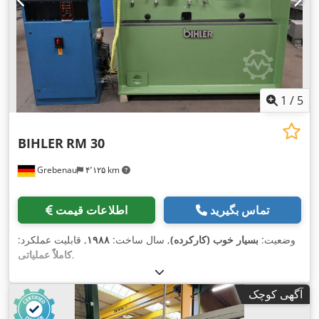
1
/
5
BIHLER
RM 30
Grebenau
۴٬۱۲۵ km
تماس بگیرید
اطلاعات قیمت
وضعیت:
بسیار خوب (کارکرده)
, سال ساخت:
۱۹۸۸
, قابلیت عملکرد:
,
کاملاً عملیاتی
آگهی کوچک