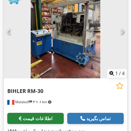
1
/
4
BIHLER
RM-30
Malakoff
۴٬۶۰۶ km
تماس بگیرید
اطلاعات قیمت
,
وضعیت:
خوب (دست دوم)
, سال ساخت:
۱۹۸۵