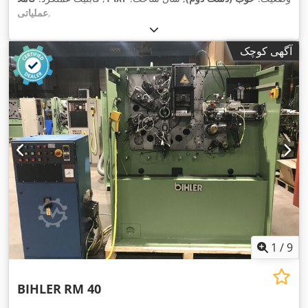
,
عملیاتی
آگهی کوچک
1
/
9
BIHLER
RM 40