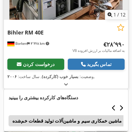
1
/
12
Bihler
RM 40E
‎€۲۸٬۹۹۰
Borken
۴٬۳۲۸ km
VB به اضافه مالیات بر ارزش افزوده
تماس بگیرید
درخواست کردن
,
وضعیت:
بسیار خوب (کارکرده)
, سال ساخت:
۲۰۰۶
دستگاه‌های کارکرده بیشتری را ببینید
ماشین خمکاری سیم و ماشین‌آلات تولید قطعات خم‌شده
ب