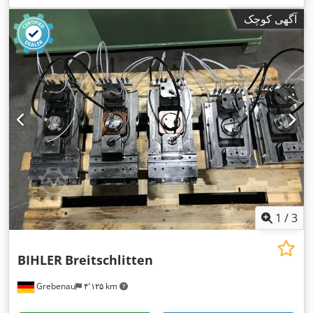
آگهی کوچک
1
/
3
BIHLER
Breitschlitten
Grebenau
۴٬۱۲۵ km