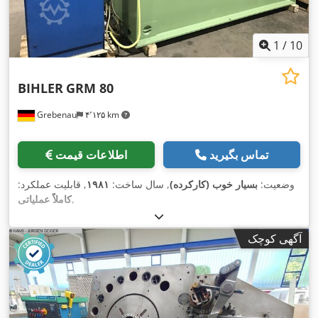
1
/
10
BIHLER
GRM 80
Grebenau
۴٬۱۲۵ km
تماس بگیرید
اطلاعات قیمت
وضعیت:
بسیار خوب (کارکرده)
, سال ساخت:
۱۹۸۱
, قابلیت عملکرد:
,
کاملاً عملیاتی
آگهی کوچک