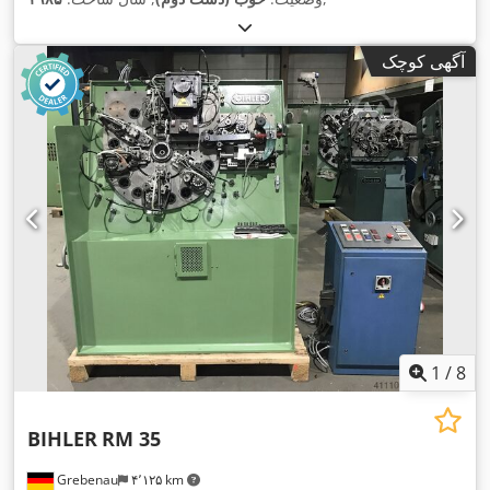
آگهی کوچک
1
/
8
BIHLER
RM 35
Grebenau
۴٬۱۲۵ km