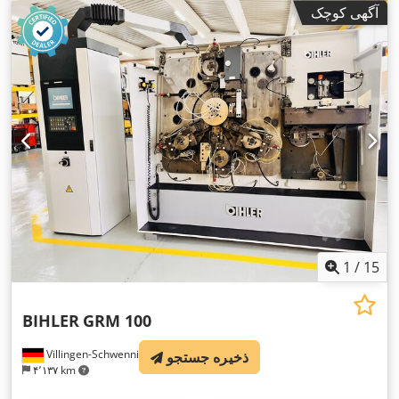
آگهی کوچک
1
/
15
BIHLER
GRM 100
Villingen-Schwenningen
ذخیره جستجو
۴٬۱۳۷ km