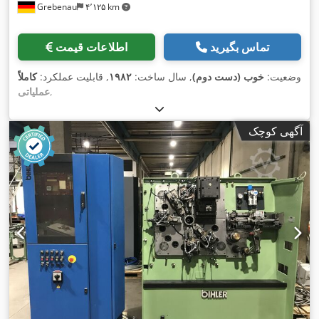
Grebenau
۴٬۱۲۵ km
تماس بگیرید
اطلاعات قیمت
وضعیت:
خوب (دست دوم)
, سال ساخت:
۱۹۸۲
, قابلیت عملکرد:
کاملاً
,
عملیاتی
آگهی کوچک