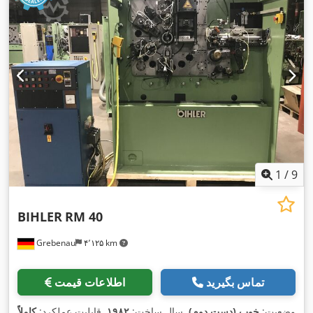
1
/
9
BIHLER
RM 40
Grebenau
۴٬۱۲۵ km
تماس بگیرید
اطلاعات قیمت
وضعیت:
خوب (دست دوم)
, سال ساخت:
۱۹۸۲
, قابلیت عملکرد:
کاملاً