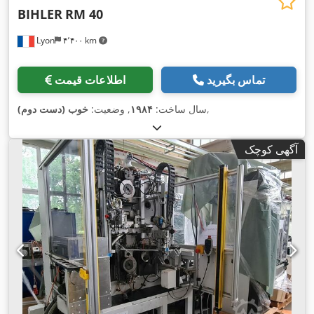
BIHLER
RM 40
Lyon
۴٬۴۰۰ km
تماس بگیرید
اطلاعات قیمت
,
سال ساخت:
۱۹۸۴
, وضعیت:
خوب (دست دوم)
آگهی کوچک