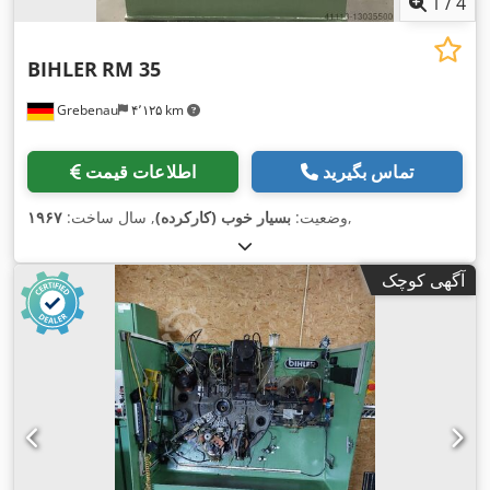
1
/
4
BIHLER
RM 35
Grebenau
۴٬۱۲۵ km
تماس بگیرید
اطلاعات قیمت
,
وضعیت:
بسیار خوب (کارکرده)
, سال ساخت:
۱۹۶۷
آگهی کوچک