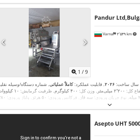
Pandur Ltd,Bulg
Varna
۲٬۵۴۹ km
1
/
9
 سال ساخت:
۲۰۲۶
, قابلیت عملکرد:
کاملاً عملیاتی
تفاع کل:
۲٬۲۰۰ میلی‌متر
, وزن کل:
۴۰۰ کیلوگرم
, ظرفیت گرمایش:
۱۰ کیلووا
میله
, نوع جریان ورودی:
سه فاز
, فرکانس ورودی:
۵۰ هرتز
, ولتاژ ورودی:
,
۲۴ ماه‌ها
Asepto
UHT 5000