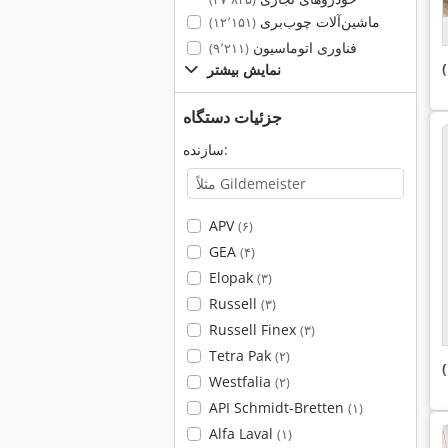
ماشین‌آلات چوب‌بری
(۱۲٬۱۵۱)
فناوری اتوماسیون
(۹٬۲۱۱)
)
نمایش بیشتر
جزئیات دستگاه
سازنده:
APV
(۶)
GEA
(۴)
Elopak
(۳)
Russell
(۳)
Russell Finex
(۳)
Tetra Pak
(۲)
Westfalia
(۲)
API Schmidt-Bretten
(۱)
Alfa Laval
(۱)