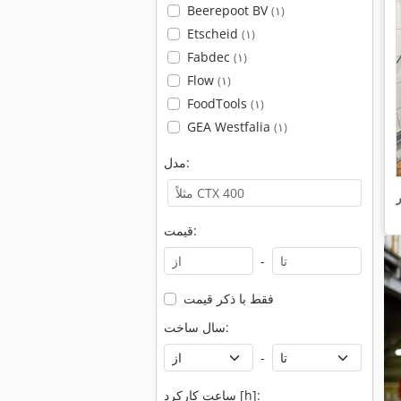
Beerepoot BV
(۱)
Etscheid
(۱)
Fabdec
(۱)
Flow
(۱)
FoodTools
(۱)
GEA Westfalia
(۱)
مدل:
قیمت:
-
فقط با ذکر قیمت
سال ساخت:
-
ساعت کارکرد [h]: