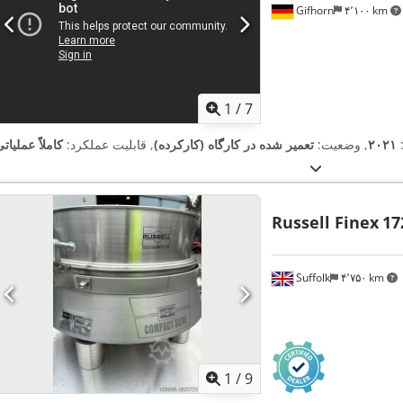
Gifhorn
۴٬۱۰۰ km
1
/
7
۲۰۲۱
, وضعیت:
تعمیر شده در کارگاه (کارکرده)
, قابلیت عملکرد:
کاملاً عملیات
Russell Finex
17
Suffolk
۴٬۷۵۰ km
1
/
9