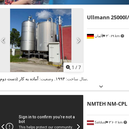
Ullmann
25000l
۴٬۰۶۹ km
آلمان
1
/
7
,
سال ساخت:
۱۹۹۳
, وضعیت:
آماده به کار (دست دوم)
NMTEH
NM-CPL
Saldus
۳٬۶۰۲ km