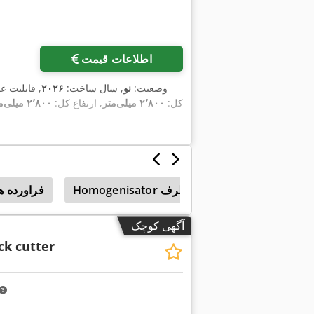
درخواست تصاویر بیشتر
اطلاعات قیمت
وضعیت:
نو
, سال ساخت:
۲۰۲۶
, قابلیت ع
کل:
۲٬۸۰۰ میلی‌متر
, ارتفاع کل:
۲٬۸۰۰ میلی‌متر
Homogenisator با ظرف
فراورده ه
آگهی کوچک
ck cutter