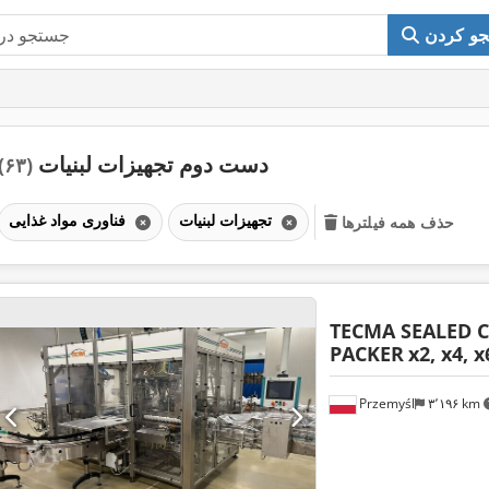
و کردن
دست دوم تجهیزات لبنیات
(۶۳)
تجهیزات لبنیات
فناوری مواد غذایی
حذف همه فیلترها
TECMA SEALED 
PACKER
x2, x4,
Przemyśl
۳٬۱۹۶ km