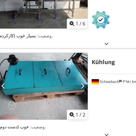
1
/
6
,
وضعیت:
بسیار خوب (کارکرده)
Kühlung
Schwabach
۳٬۹۸۱ 
1
/
2
,
وضعیت:
خوب (دست دوم)