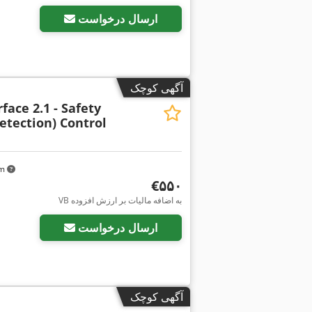
ارسال درخواست
آگهی کوچک
face 2.1 - Safety
Detection) Control
km
‎€۵۵۰
VB به اضافه مالیات بر ارزش افزوده
ارسال درخواست
آگهی کوچک