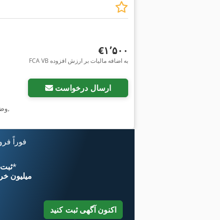
‎€۱٬۵۰۰
FCA VB به اضافه مالیات بر ارزش افزوده
ارسال درخواست
,
وض
فوراً فر
*
اکنون از 
۱۱ میلیون خر
اکنون آگهی ثبت کنید