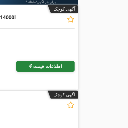
*برای هر آگهی/ماهانه
آگهی کوچک
/14000l
اطلاعات قیمت
آگهی کوچک