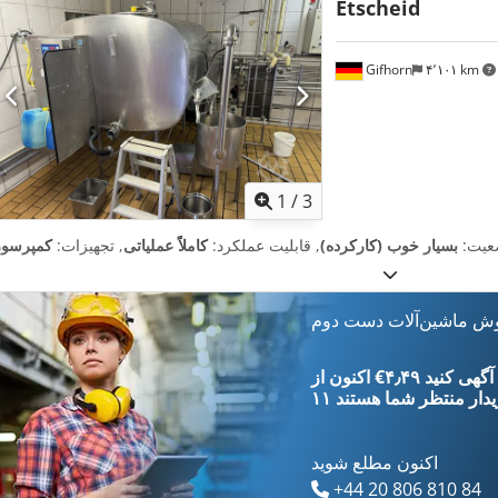
Etscheid
Gifhorn
۴٬۱۰۱ km
1
/
3
عیت:
بسیار خوب (کارکرده)
, قابلیت عملکرد:
کاملاً عملیاتی
, تجهیزات:
کمپرسور
وش ماشین‌آلات دست دوم
‎€۴٫۴۹ ثبت آگهی کنید
یدار
منتظر شما هستند
اکنون مطلع شوید
+44 20 806 810 84