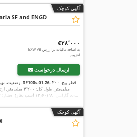
آگهی کوچک
aria
SF and ENGD
‎€۲۸٬۰۰۰
EXW VB به اضافه مالیات بر ارزش
افزوده
ارسال درخواست
, قطر پیچ:
۲۰۰
SF100s.01.26
, شماره دستگاه/وسیله نقلیه:
وضعیت:
نو
,
میلی‌متر
, طول کل:
۳٬۲۰۰ میلی‌متر
, ار
, مدت گارانتی:
۳۸۰ V
(۱۳٫۶۰ اسب بخار)
, فشار:
۲ 
آگهی کوچک
l