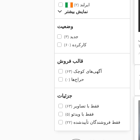
ایرلند
(۲)
نمایش بیشتر
وضعیت
جدید
(۳)
کارکرده
(۶۰)
قالب فروش
آگهی‌های کوچک
(۶۳)
حراج‌ها
(۰)
ny
Gea Ahlborn
Gea
Ews Tools
Egge
جزئیات
فقط با تصاویر
(۶۳)
فقط با ویدئو
(۵)
فقط فروشندگان تأییدشده
(۲۲)