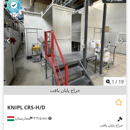
1
/
19
حراج پایان یافت
KNIPL
CRS-H/D
۳٬۳۱۵ km
مجارستان
حراج پایان یافت