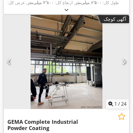
طول کل:
۶٬۵۰۰ میلی‌متر
, ارتفاع کل:
۲٬۸۰۰ میلی‌متر
, عرض کل:
,
۴۰۰ V
۳٬۰۰۰ میلی‌متر
, نوع جریان ورودی:
سه فاز
, ولتاژ ورودی:
,
طول داخلی:
۶٬۰۰۰ میلی‌متر
, تجهیزات:
روشنایی
آگهی کوچک
1
/
24
GEMA Complete Industrial
Powder Coating