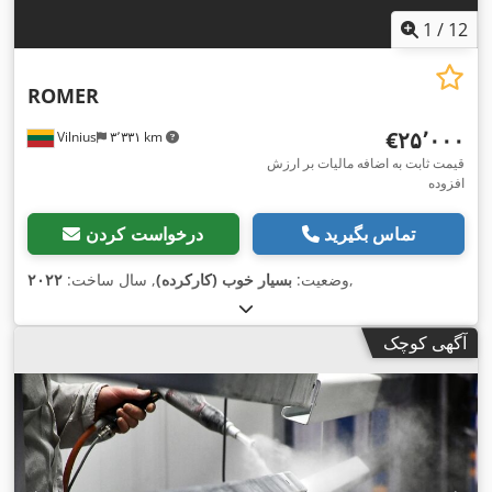
1
/
12
ROMER
‎€۲۵٬۰۰۰
Vilnius
۳٬۳۳۱ km
قیمت ثابت به اضافه مالیات بر ارزش
افزوده
تماس بگیرید
درخواست کردن
,
وضعیت:
بسیار خوب (کارکرده)
, سال ساخت:
۲۰۲۲
آگهی کوچک