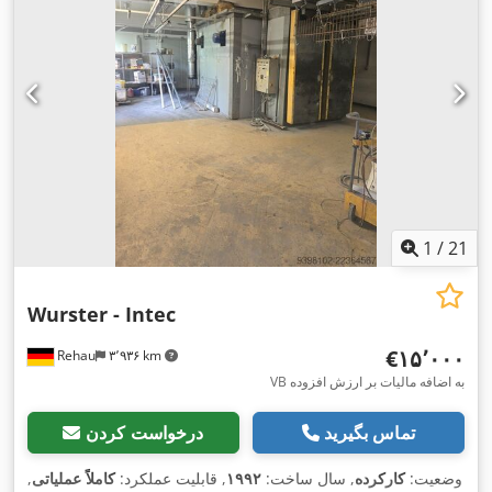
1
/
21
Wurster - Intec
‎€۱۵٬۰۰۰
Rehau
۳٬۹۳۶ km
VB به اضافه مالیات بر ارزش افزوده
تماس بگیرید
درخواست کردن
وضعیت:
کارکرده
, سال ساخت:
۱۹۹۲
, قابلیت عملکرد:
کاملاً عملیاتی
,