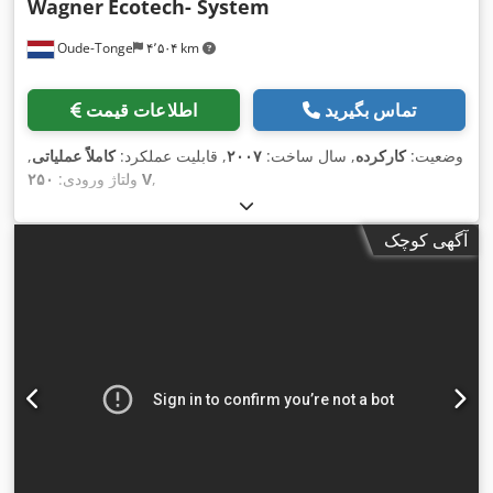
Wagner
Ecotech- System
Oude-Tonge
۴٬۵۰۴ km
تماس بگیرید
اطلاعات قیمت
وضعیت:
کارکرده
, سال ساخت:
۲۰۰۷
, قابلیت عملکرد:
کاملاً عملیاتی
,
,
۲۵۰ V
ولتاژ ورودی:
آگهی کوچک