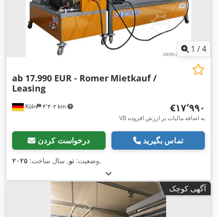
1
/
4
ab 17.990 EUR - Romer
Mietkauf /
Leasing
‎€۱۷٬۹۹۰
Köln
۴٬۳۰۲ km
VB به اضافه مالیات بر ارزش افزوده
تماس بگیرید
درخواست کردن
,
وضعیت:
نو
, سال ساخت:
۲۰۲۵
آگهی کوچک