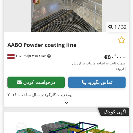
1
/
32
AABO
Powder coating line
‎€۵۰٬۰۰۰
Tukums
۳٬۵۸۸ km
قیمت ثابت به اضافه مالیات بر ارزش
افزوده
تماس بگیرید
درخواست کردن
,
وضعیت:
کارکرده
, سال ساخت:
۲۰۱۱
آگهی کوچک