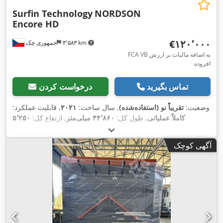
Surfin Technology
NORDSON
Encore HD
‎€۱۲۰٬۰۰۰
۳٬۵۸۳ km
جمهوری چک
FCA VB به اضافه مالیات بر ارزش
افزوده
تماس بگیرید
درخواست کردن
وضعیت:
تقریباً نو (استفاده‌شده)
, سال ساخت:
۲۰۲۱
, قابلیت عملکرد:
کاملاً عملیاتی
, طول کل:
۴۴٬۸۶۰ میلی‌متر
, ارتفاع کل:
۵٬۲۵۰
میلی‌متر
, عرض کل:
۱۷٬۱۰۰ میلی‌متر
, نوع جریان ورودی:
سه فاز
,
حداکثر وزن قطعه کار:
۸۰ کیلوگرم
, فرکانس ورودی:
۵۰ هرتز
,
آگهی کوچک
ظرفیت گرمایش:
۳۵۰ کیلووات (۴۷۵٫۸۷ اسب بخار)
, اتصال هوای
فشرده:
۸ میله
, ارتفاع قطعه کار (حداکثر):
۲٬۰۰۰ میلی‌متر
, طول
قطعه کار (حداکثر):
۸۰۰ میلی‌متر
, فاصله بین ستون‌ها:
۳٬۰۰۰
, ضخامت عایق:
۸۰
PUR
, عایق:
گاز خانگی H
میلی‌متر
, سوخت:
میلی‌متر
, حداکثر عرض قطعه کار:
۸۰۰ میلی‌متر
, تجهیزات:
روشنایی,
,
کابین