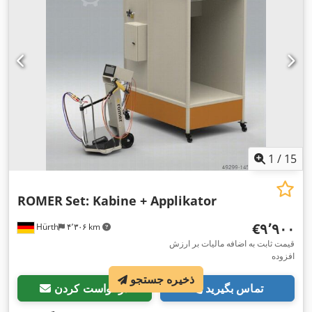
1
/
15
ROMER
Set: Kabine + Applikator
‎€۹٬۹۰۰
Hürth
۴٬۳۰۶ km
قیمت ثابت به اضافه مالیات بر ارزش
افزوده
ذخیره جستجو
تماس بگیرید
درخواست کردن