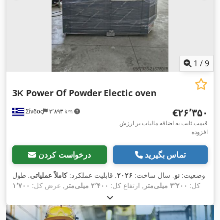
1
/
9
3Κ Power Of Powder
Electic oven
‎€۲۶٬۳۵۰
Σίνδος
۲٬۸۹۳ km
قیمت ثابت به اضافه مالیات بر ارزش
افزوده
تماس بگیرید
درخواست کردن
وضعیت:
نو
, سال ساخت:
۲۰۲۶
, قابلیت عملکرد:
کاملاً عملیاتی
, طول
کل:
۳٬۲۰۰ میلی‌متر
, ارتفاع کل:
۲٬۴۰۰ میلی‌متر
, عرض کل:
۱٬۷۰۰
,
میلی‌متر
, وزن کل:
۱٬۵۰۰ کیلوگرم