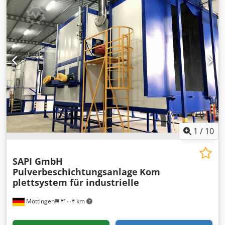
1
/
10
SAPI GmbH
Pulverbeschichtungsanlage
Kom
plettsystem für industrielle
Möttingen
۴٬۰۰۴ km