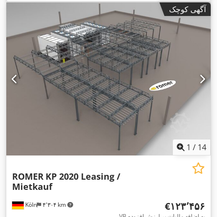
آگهی کوچک
1
/
14
ROMER
KP 2020 Leasing /
Mietkauf
‎€۱۲۳٬۴۵۶
Köln
۴٬۳۰۴ km
VB به اضافه مالیات بر ارزش افزوده