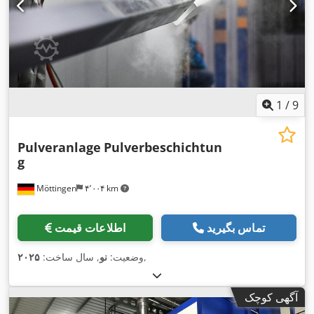
1
/
9
Pulveranlage
Pulverbeschichtun
g
Möttingen
۴٬۰۰۴ km
تماس بگیرید
اطلاعات قیمت
,
وضعیت:
نو
, سال ساخت:
۲۰۲۵
آگهی کوچک