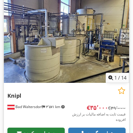
1
/
14
Knipl
‎€۳۵٬۰۰۰
Bad Waltersdorf
۳٬۵۷۱ km
‎€۳۹٬۰۰۰
قیمت ثابت به اضافه مالیات بر ارزش
افزوده