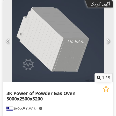
آگهی کوچک
1
/
9
3K Power of Powder
Gas Oven
5000x2500x3200
Σίνδος
۲٬۸۹۳ km