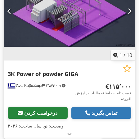
1
/
10
3Κ Power of powder
GIGA
‎€۱۱۵٬۰۰۰
Άνω Καβαλλάρι
۲٬۸۷۴ km
قیمت ثابت به اضافه مالیات بر ارزش
افزوده
تماس بگیرید
درخواست کردن
,
وضعیت:
نو
, سال ساخت:
۲۰۲۶