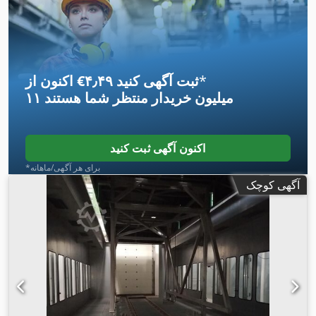
*
اکنون از ‎€۴٫۴۹ ثبت آگهی کنید
۱۱ میلیون خریدار
منتظر شما هستند
اکنون آگهی ثبت کنید
*برای هر آگهی/ماهانه
آگهی کوچک