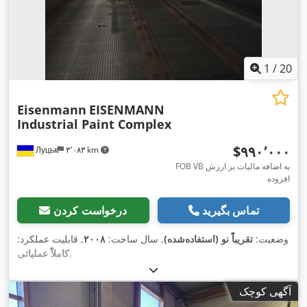
1
/
20
Eisenmann
EISENMANN
Industrial Paint Complex
‎$۹۹۰٬۰۰۰
Луцьк
۳٬۰۸۳ km
FOB VB به اضافه مالیات بر ارزش
افزوده
تماس بگیرید
درخواست کردن
وضعیت:
تقریباً نو (استفاده‌شده)
, سال ساخت:
۲۰۰۸
, قابلیت عملکرد:
,
کاملاً عملیاتی
آگهی کوچک