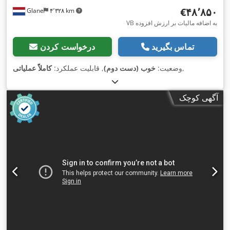
‎€۴۸٬۸۵۰
Glane
۴٬۳۲۸ km
VB به اضافه مالیات بر ارزش افزوده
تماس بگیرید
درخواست کردن
,
وضعیت:
خوب (دست دوم)
, قابلیت عملکرد:
کاملاً عملیاتی
آگهی کوچک