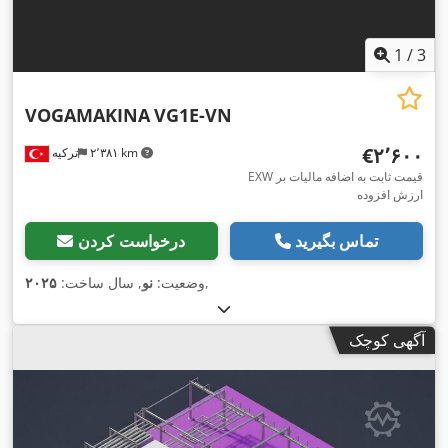
1
/
3
VOGAMAKINA
VG1E-VN
‎€۲٬۶۰۰
۲٬۳۸۱ km
ترکیه
EXW قیمت ثابت به اضافه مالیات بر
ارزش افزوده
تماس بگیرید
درخواست کردن
,
وضعیت:
نو
, سال ساخت:
۲۰۲۵
آگهی کوچک