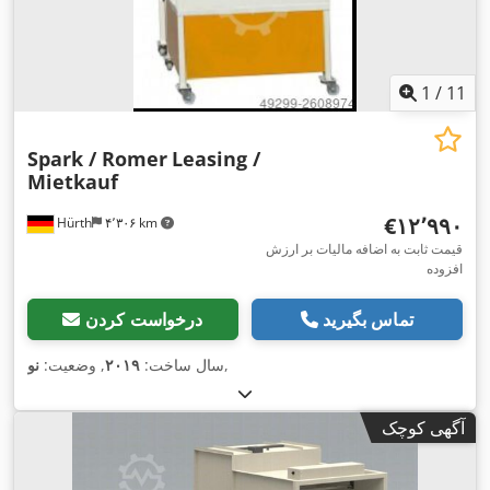
1
/
11
Spark / Romer
Leasing /
Mietkauf
‎€۱۲٬۹۹۰
Hürth
۴٬۳۰۶ km
قیمت ثابت به اضافه مالیات بر ارزش
افزوده
تماس بگیرید
درخواست کردن
,
سال ساخت:
۲۰۱۹
, وضعیت:
نو
آگهی کوچک