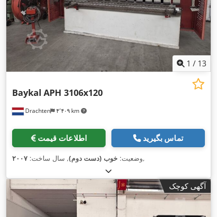
1
/
13
Baykal
APH 3106x120
Drachten
۴٬۴۰۹ km
تماس بگیرید
اطلاعات قیمت
,
وضعیت:
خوب (دست دوم)
, سال ساخت:
۲۰۰۷
آگهی کوچک