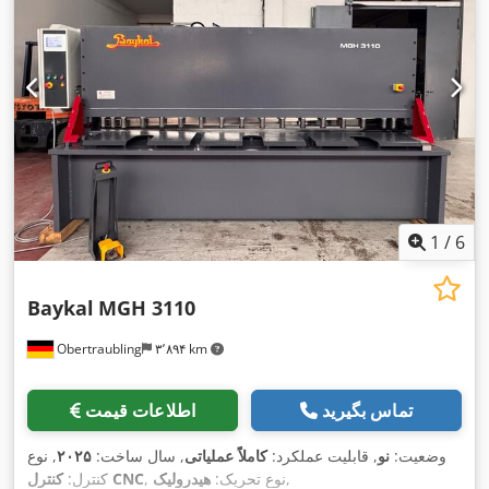
1
/
6
Baykal
MGH 3110
Obertraubling
۳٬۸۹۴ km
تماس بگیرید
اطلاعات قیمت
وضعیت:
نو
, قابلیت عملکرد:
کاملاً عملیاتی
, سال ساخت:
۲۰۲۵
, نوع
,
, نوع تحریک:
هیدرولیک
کنترل CNC
کنترل: