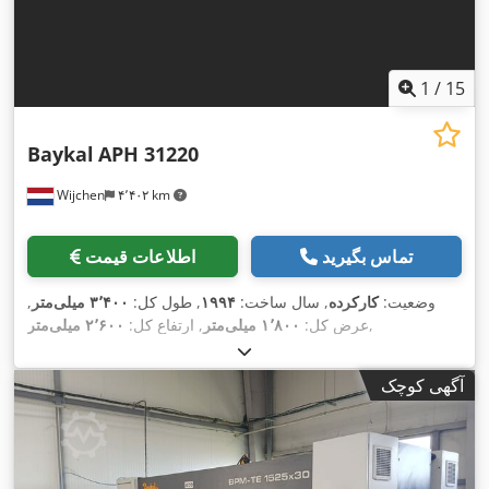
1
/
15
Baykal
APH 31220
Wijchen
۴٬۴۰۲ km
تماس بگیرید
اطلاعات قیمت
وضعیت:
کارکرده
, سال ساخت:
۱۹۹۴
, طول کل:
۳٬۴۰۰ میلی‌متر
,
,
عرض کل:
۱٬۸۰۰ میلی‌متر
, ارتفاع کل:
۲٬۶۰۰ میلی‌متر
آگهی کوچک