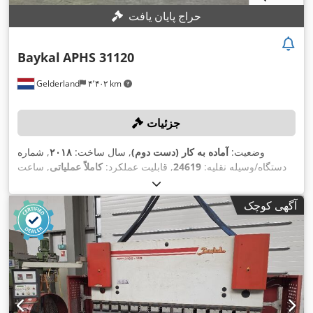
حراج پایان یافت
Baykal
APHS 31120
Gelderland
۴٬۴۰۲ km
جزئیات
وضعیت:
آماده به کار (دست دوم)
, سال ساخت:
۲۰۱۸
, شماره
دستگاه/وسیله نقلیه:
24619
, قابلیت عملکرد:
کاملاً عملیاتی
, ساعت
, قدرت:
۱۵٫۸ کیلووات (۲۱٫۴۸ اسب بخار)
, نیروی
۲٬۴۴۲ h
کارکرد:
, مدل کنترلر:
, طول کورس (ضربه):
۲۶۰ میلی‌متر
۱۲۰ t
پرس:
آگهی کوچک
,
, عرض کار:
۳٬۱۰۰ میلی‌متر
Delem DA-66T