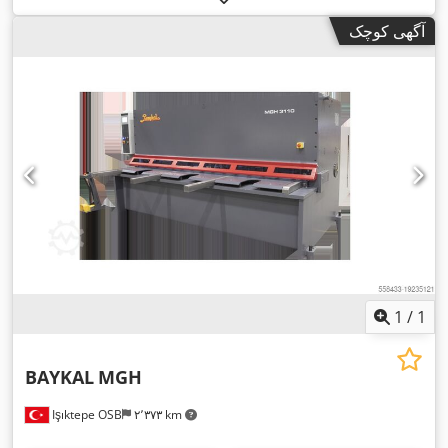
آگهی کوچک
1
/
1
BAYKAL
MGH
Işıktepe OSB
۲٬۳۷۳ km