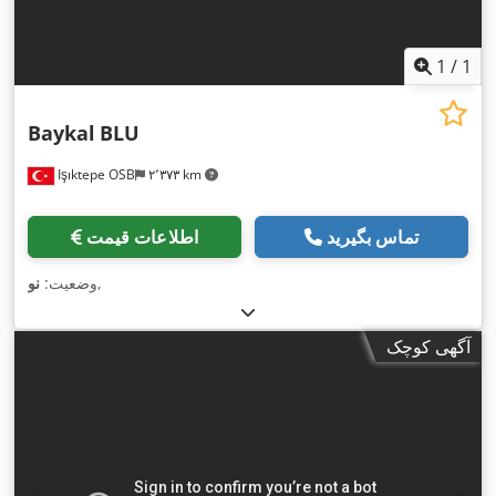
1
/
1
Baykal
BLU
Işıktepe OSB
۲٬۳۷۳ km
تماس بگیرید
اطلاعات قیمت
,
وضعیت:
نو
آگهی کوچک