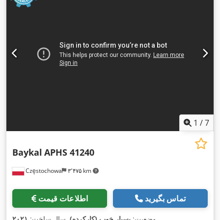
1
/
7
Baykal
APHS 41240
Częstochowa
۳٬۴۷۵ km
تماس بگیرید
اطلاعات قیمت
,
وضعیت:
بسیار خوب (کارکرده)
, سال ساخت:
۲۰۲۱