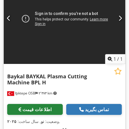
1
/
1
Baykal
BAYKAL Plasma Cutting
Machine BPL H
Işıktepe OSB
۲٬۳۷۳ km
تماس بگیرید
اطلاعات قیمت
,
وضعیت:
نو
, سال ساخت:
۲۰۲۵