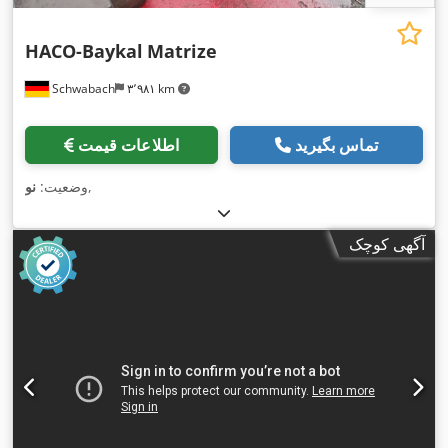
HACO-Baykal
Matrize
Schwabach
۳٬۹۸۱ km
تماس بگیرید
اطلاعات قیمت
,
وضعیت:
نو
آگهی کوچک