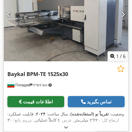
1
/
6
Baykal
BPM-TE 1525x30
Пловдив
۲٬۷۶۶ km
تماس بگیرید
اطلاعات قیمت
وضعیت:
تقریباً نو (استفاده‌شده)
, سال ساخت:
۲۰۲۴
, قابلیت عملکرد:
, ارتفاع کل:
۲٬۲۲۰ میلی‌متر
, عرض
۳۰ t
کاملاً عملیاتی
, نیروی پانچ:
کل:
۵٬۲۱۰ میلی‌متر
, طول کل:
۶٬۰۵۰ میلی‌متر
, دامنه کاری:
۲٬۵۴۰