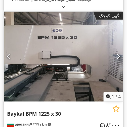
آگهی کوچک
1
/
4
Baykal
BPM 1225 x 30
‎€۱۸٬۰۰۰
Брестник
۲٬۷۶۱ km