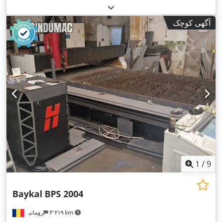
آگهی کوچک
1
/
9
Baykal
BPS 2004
۴٬۲۱۹ km
رومانیہ