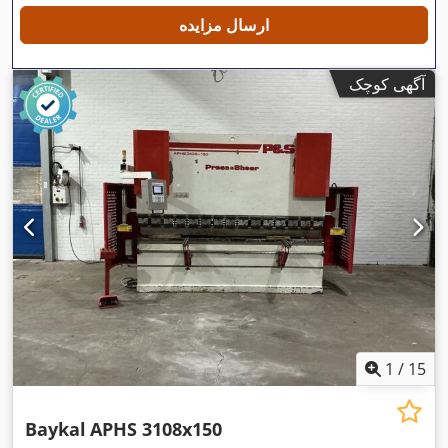
ارسال مزایده
آگهی کوچک
1
/
15
Baykal
APHS 3108x150