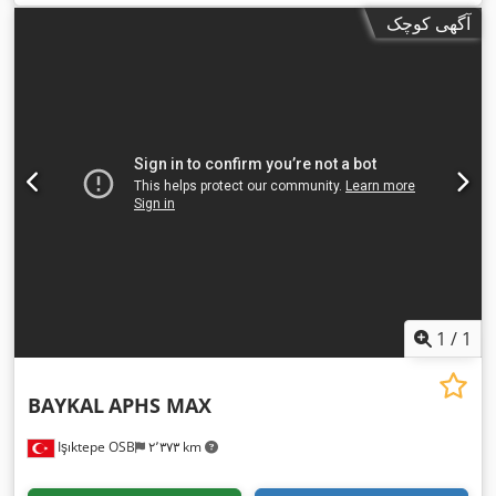
آگهی کوچک
1
/
1
BAYKAL
APHS MAX
Işıktepe OSB
۲٬۳۷۳ km