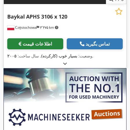
Baykal
APHS 3106 x 120
Częstochowa
۳٬۴۷۵ km
تماس بگیرید
اطلاعات قیمت
,
وضعیت:
بسیار خوب (کارکرده)
, سال ساخت:
۲۰۰۵