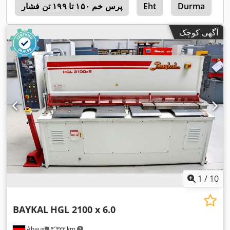
Durma
Eht
پرس خم ۱۵۰ تا ۱۹۹ تن فشار
0
آگهی کوچک
1
/
10
BAYKAL
HGL 2100 x 6.0
Ahaus
۴٬۳۲۳ km