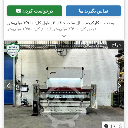
تماس بگیرید
درخواست کردن
وضعیت:
کارکرده
, سال ساخت:
۲۰۰۸
, طول کل:
۴٬۹۰۰ میلی‌متر
,
,
عرض کل:
۲٬۴۰۰ میلی‌متر
, ارتفاع کل:
۱٬۷۵۰ میلی‌متر
حراج
1
/
15