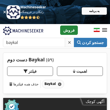
Machineseeker
به برنامه
رایگان در فروشگاه
فروش
جستجو کردن
دست دوم Baykal
(۵۹)
اهمیت
فیلتر
Baykal
حذف همه فیلترها
آگهی کوچک