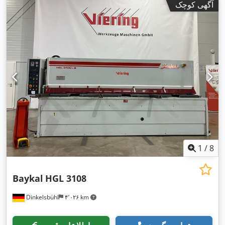
آگهی کوچک
1
/
8
Baykal
HGL 3108
Dinkelsbühl
۴٬۰۲۶ km