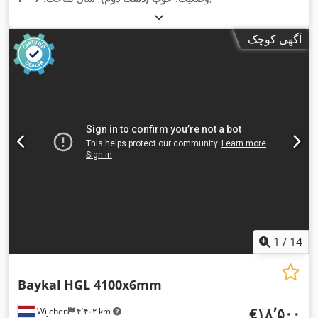
آگهی کوچک
1
/
14
Baykal
HGL 4100x6mm
‎€۱۸٬۵۰۰
Wijchen
۴٬۴۰۲ km