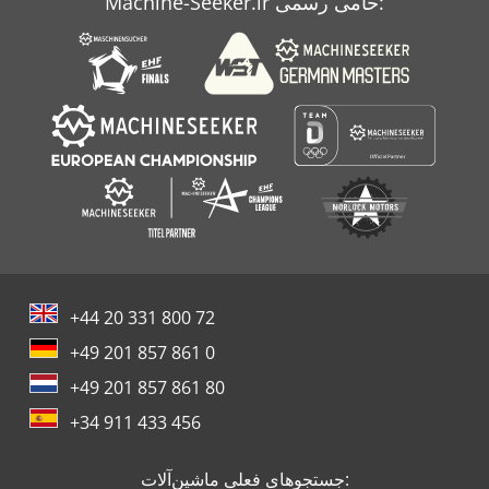
Machine-Seeker.ir حامی رسمی:
دستگاه کپی
صفحه هاب
+44 20 331 800 72
+49 201 857 861 0
+49 201 857 861 80
+34 911 433 456
جستجوهای فعلی ماشین‌آلات: