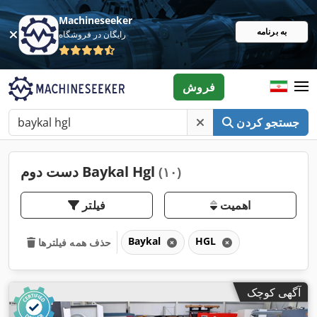
Machineseeker
به برنامه
رایگان در فروشگاه
فروش
جستجو کردن
دست دوم Baykal Hgl
(۱۰)
اهمیت
فیلتر
Baykal
HGL
حذف همه فیلترها
آگهی کوچک