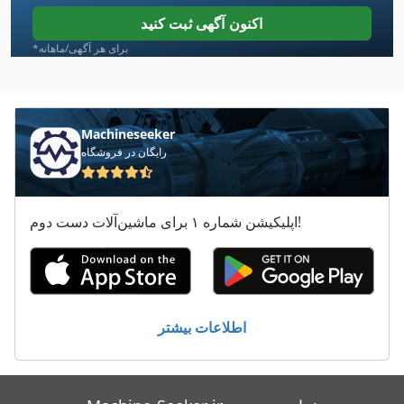
Hbs
اکنون آگهی ثبت کنید
Heller Baz
*برای هر آگهی/ماهانه
Homag Kal
Hpp
Machineseeker
رایگان در فروشگاه
Hss
Kaltenbach
اپلیکیشن شماره ۱ برای ماشین‌آلات دست دوم!
Kapema
Maka Cnc
Sahinler
اطلاعات بیشتر
Sahinler Pk 35 F
Sunnen Lbb 1699