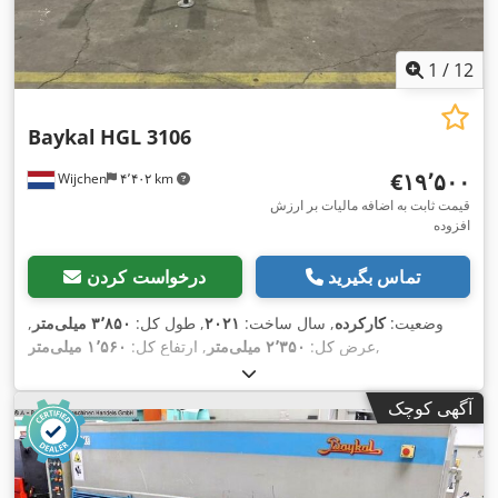
1
/
12
Baykal
HGL 3106
‎€۱۹٬۵۰۰
Wijchen
۴٬۴۰۲ km
قیمت ثابت به اضافه مالیات بر ارزش
افزوده
تماس بگیرید
درخواست کردن
وضعیت:
کارکرده
, سال ساخت:
۲۰۲۱
, طول کل:
۳٬۸۵۰ میلی‌متر
,
,
عرض کل:
۲٬۳۵۰ میلی‌متر
, ارتفاع کل:
۱٬۵۶۰ میلی‌متر
آگهی کوچک