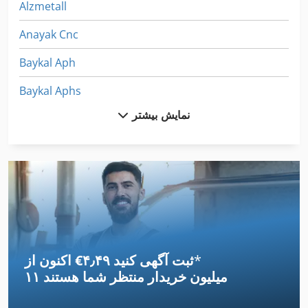
Alzmetall
Anayak Cnc
Baykal Aph
Baykal Aphs
نمایش بیشتر
Gleason
Gubisch
Haco Hslx 3013
Hainbuch
Hardinge
*
اکنون از ‎€۴٫۴۹ ثبت آگهی کنید
Hardinge Hlvh
۱۱ میلیون خریدار
منتظر شما هستند
Hbm