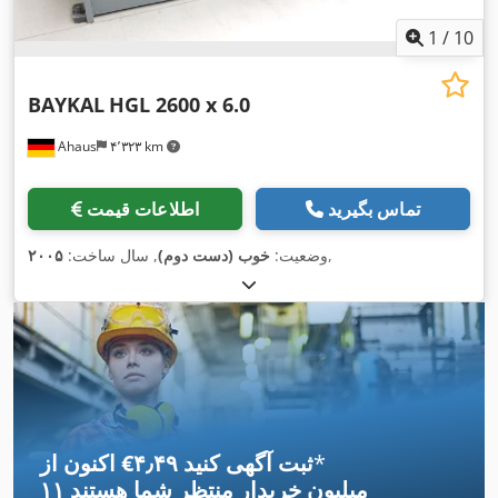
1
/
10
BAYKAL
HGL 2600 x 6.0
Ahaus
۴٬۳۲۳ km
تماس بگیرید
اطلاعات قیمت
,
وضعیت:
خوب (دست دوم)
, سال ساخت:
۲۰۰۵
*
اکنون از ‎€۴٫۴۹ ثبت آگهی کنید
۱۱ میلیون خریدار
منتظر شما هستند