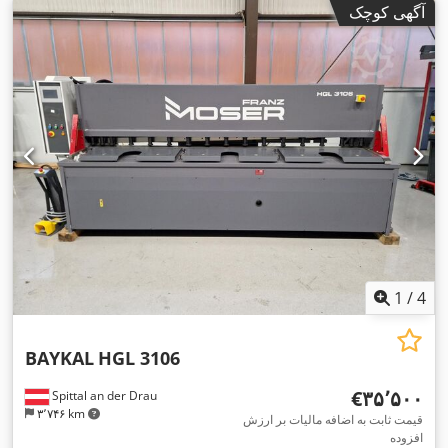
آگهی کوچک
1
/
4
BAYKAL
HGL 3106
‎€۳۵٬۵۰۰
Spittal an der Drau
۳٬۷۴۶ km
قیمت ثابت به اضافه مالیات بر ارزش
افزوده