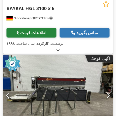
BAYKAL
HGL 3100 x 6
Niederlangen
۴٬۳۲۴ km
تماس بگیرید
اطلاعات قیمت
,
وضعیت:
کارکرده
, سال ساخت:
۱۹۹۸
آگهی کوچک