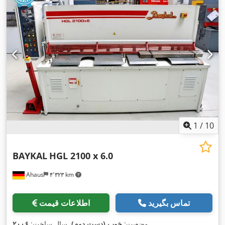
1
/
10
BAYKAL
HGL 2100 x 6.0
Ahaus
۴٬۳۲۳ km
تماس بگیرید
اطلاعات قیمت
,
وضعیت:
خوب (دست دوم)
, سال ساخت:
۲۰۰۶