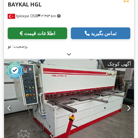
BAYKAL
HGL
Işıktepe OSB
۲٬۳۷۳ km
تماس بگیرید
اطلاعات قیمت
,
وضعیت:
نو
آگهی کوچک