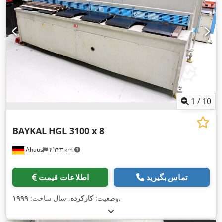
1
/
10
BAYKAL
HGL 3100 x 8
Ahaus
۴٬۳۲۳ km
تماس بگیرید
اطلاعات قیمت
,
وضعیت:
کارکرده
, سال ساخت:
۱۹۹۹