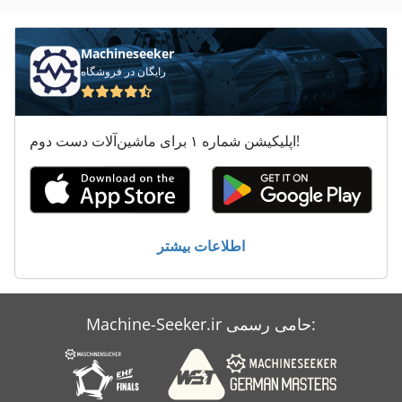
Dako Gedore
Delem
Machineseeker
رایگان در فروشگاه
Durmazlar
Ermak
اپلیکیشن شماره ۱ برای ماشین‌آلات دست دوم!
Kapema
Maka Cnc
خط ماشین
اطلاعات بیشتر
درب ماشین
دستگاه کپی
Machine-Seeker.ir حامی رسمی:
ماشین
نقطه