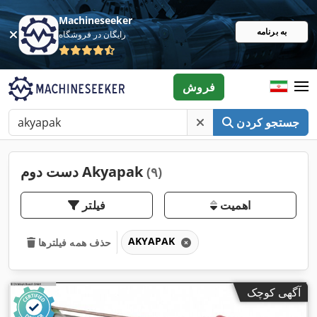
Machineseeker
به برنامه
رایگان در فروشگاه
فروش
جستجو کردن
دست دوم Akyapak
(۹)
اهمیت
فیلتر
AKYAPAK
حذف همه فیلترها
آگهی کوچک