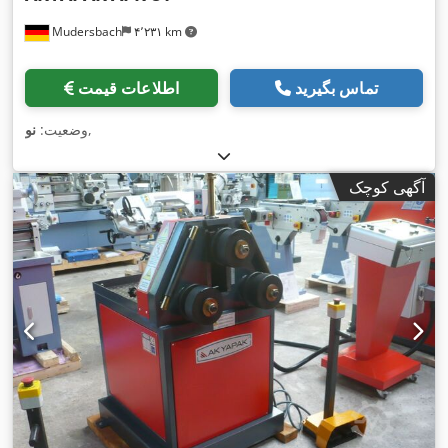
Mudersbach
۴٬۲۳۱ km
تماس بگیرید
اطلاعات قیمت
,
وضعیت:
نو
آگهی کوچک