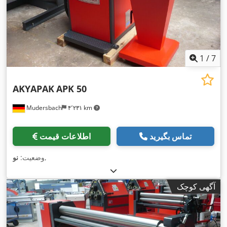
1
/
7
AKYAPAK
APK 50
Mudersbach
۴٬۲۳۱ km
تماس بگیرید
اطلاعات قیمت
,
وضعیت:
نو
آگهی کوچک