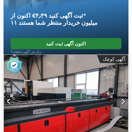
اضطراری, دستگاه خم کاری مخروطی, غلتک بالایی چرخان, غلتک‌های
,
سخت‌کاری‌شده, کنترل از راه دور پایی
*
اکنون از ‎€۴٫۴۹ ثبت آگهی کنید
۱۱ میلیون خریدار
منتظر شما هستند
اکنون آگهی ثبت کنید
*برای هر آگهی/ماهانه
آگهی کوچک