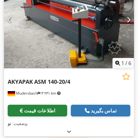
1
/
6
AKYAPAK
ASM 140-20/4
Mudersbach
۴٬۲۳۱ km
تماس بگیرید
اطلاعات قیمت
,
وضعیت:
نو