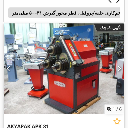
 خم‌کاری حلقه/پروفیل، قطر محور گیرش ۳۱–۵۰ میلی‌متر
B
آگهی کوچک
1
/
6
AKYAPAK
APK 81