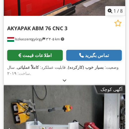
1
/
8
AKYAPAK
ABM 76 CNC 3
Iszkaszentgyörgy
۳٬۴۰۵ km
تماس بگیرید
اطلاعات قیمت
وضعیت:
بسیار خوب (کارکرده)
, قابلیت عملکرد:
کاملاً عملیاتی
, سال
,
ساخت:
۲۰۱۹
آگهی کوچک