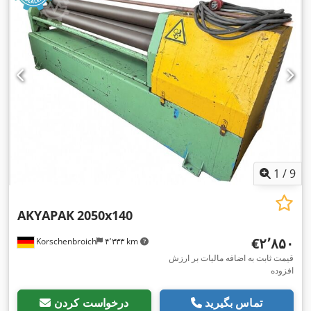
1
/
9
AKYAPAK
2050x140
‎€۲٬۸۵۰
Korschenbroich
۴٬۳۳۳ km
قیمت ثابت به اضافه مالیات بر ارزش
افزوده
تماس بگیرید
درخواست کردن