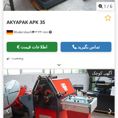
1
/
6
AKYAPAK
APK 35
Mudersbach
۴٬۲۳۱ km
تماس بگیرید
اطلاعات قیمت
,
وضعیت:
نو
آگهی کوچک