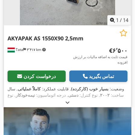
1
/
14
AKYAPAK AS 1550X90 2,5mm
‎€۶٬۵۰۰
Tata
۳٬۴۱۷ km
قیمت ثابت به اضافه مالیات بر ارزش
افزوده
تماس بگیرید
درخواست کردن
وضعیت:
بسیار خوب (کارکرده)
, قابلیت عملکرد:
کاملاً عملیاتی
, سال
ساخت:
۲۰۰۲
, نوع کنترل:
دستی
, درجه اتوماسیون:
نیمه‌خودکار
, نوع
تحریک:
برقی
, تعداد غلتک‌ها:
۳
, قطر غلطک:
۹۰ میلی‌متر
, عرض کار:
۱٬۵۵۰ میلی‌متر
, تنظیم ارتفاع غلطک:
۱۱۰ میلی‌متر
, حداکثر ضخامت
ورق:
۳ میلی‌متر
, حداکثر ضخامت ورق فولادی:
۳ میلی‌متر
, وزن کل:
۶۰۰ کیلوگرم
, طول کل:
۲٬۳۰۰ میلی‌متر
, عرض کل:
۷۰۰ میلی‌متر
,
ارتفاع کل:
۱٬۱۵۰ میلی‌متر
, قدرت:
۱٫۱ کیلووات (۱٫۵۰ اسب بخار)
,
, فرکانس ورودی:
۵۰ هرتز
, تجهیزات:
توقف
۴۰۰ V
ولتاژ ورودی: