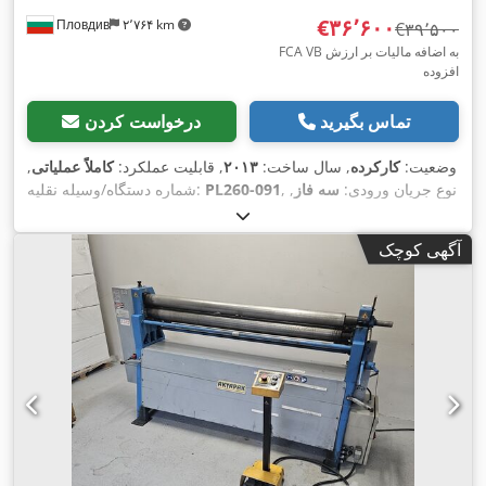
‎€۳۶٬۶۰۰
Пловдив
۲٬۷۶۴ km
‎€۳۹٬۵۰۰
FCA VB به اضافه مالیات بر ارزش
افزوده
تماس بگیرید
درخواست کردن
وضعیت:
کارکرده
, سال ساخت:
۲۰۱۳
, قابلیت عملکرد:
کاملاً عملیاتی
,
, نوع جریان ورودی:
سه فاز
,
PL260-091
شماره دستگاه/وسیله نقلیه:
, عرض کل:
۴٬۵۰۰ میلی‌متر
, طول کل:
۷٬۵۰۰
۳۸۰ V
ولتاژ ورودی:
میلی‌متر
, ارتفاع کل:
۱٬۵۰۰ میلی‌متر
, نوع خنک‌کننده:
آب
, وزن کل:
آگهی کوچک
, حداکثر ضخامت ورق فولادی:
۲۶۰ A
۹٬۱۰۰ کیلوگرم
, جریان برش:
, دامنه کاری:
۶۰ میلی‌متر
, طول
۳۸۰ V
۳۸ میلی‌متر
, ولتاژ مدار باز:
میز:
۶٬۰۰۰ میلی‌متر
, عرض میز:
۳٬۰۰۰ میلی‌متر
, عرض کار:
۳٬۰۰۰
,
میلی‌متر