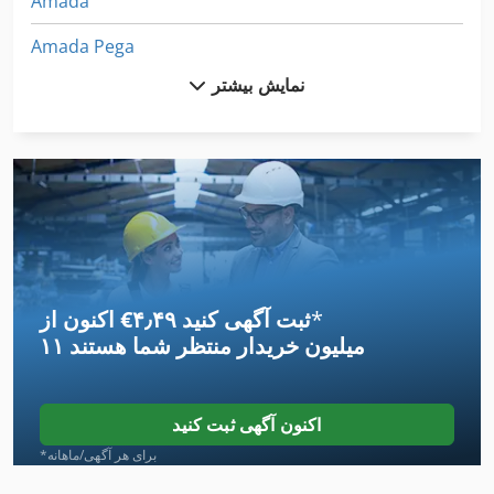
Amada
Amada Pega
نمایش بیشتر
Anayak
Anayak Cnc
Arku
Avk
Baykal
*
اکنون از ‎€۴٫۴۹ ثبت آگهی کنید
Baykal Aph
۱۱ میلیون خریدار
منتظر شما هستند
Baykal Aphs
Baykal Hgl
اکنون آگهی ثبت کنید
Biesse Akron
*برای هر آگهی/ماهانه