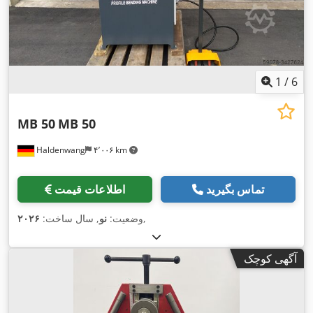
1
/
6
MB 50
MB 50
Haldenwang
۴٬۰۰۶ km
تماس بگیرید
اطلاعات قیمت
,
وضعیت:
نو
, سال ساخت:
۲۰۲۶
آگهی کوچک