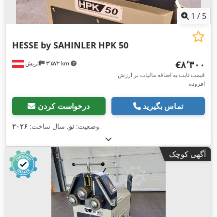
1
/
5
HESSE by SAHINLER
HPK 50
‎€۸٬۳۰۰
۳٬۵۷۲ km
اتریش
قیمت ثابت به اضافه مالیات بر ارزش
افزوده
تماس بگیرید
درخواست کردن
,
وضعیت:
نو
, سال ساخت:
۲۰۲۶
آگهی کوچک