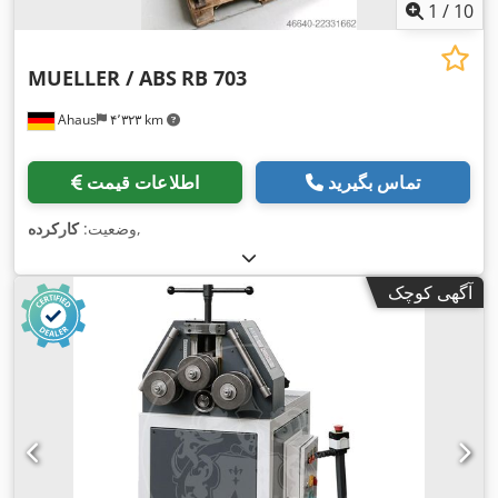
1
/
10
MUELLER / ABS
RB 703
Ahaus
۴٬۳۲۳ km
تماس بگیرید
اطلاعات قیمت
,
وضعیت:
کارکرده
آگهی کوچک