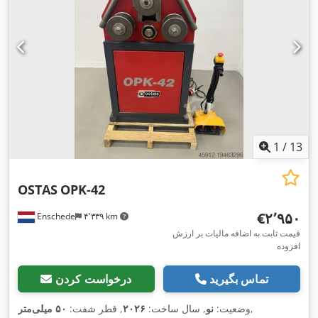
1
/
13
OSTAS
OPK-42
‎€۲٬۹۵۰
Enschede
۴٬۳۳۹ km
قیمت ثابت به اضافه مالیات بر ارزش
افزوده
تماس بگیرید
درخواست کردن
,
وضعیت:
نو
, سال ساخت:
۲۰۲۶
, قطر شفت:
۵۰ میلی‌متر