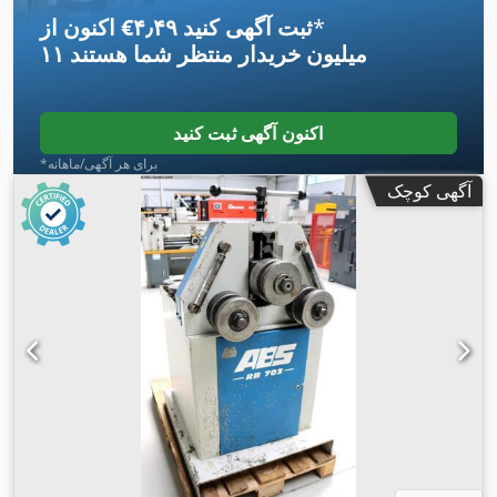
*
اکنون از ‎€۴٫۴۹ ثبت آگهی کنید
۱۱ میلیون خریدار
منتظر شما هستند
اکنون آگهی ثبت کنید
*برای هر آگهی/ماهانه
آگهی کوچک