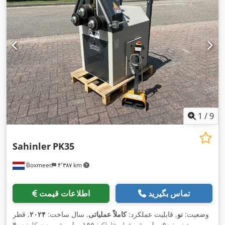
1
/
9
Sahinler
PK35
Boxmeer
۴٬۳۸۷ km
تماس بگیرید
اطلاعات قیمت
وضعیت:
نو
, قابلیت عملکرد:
کاملاً عملیاتی
, سال ساخت:
۲۰۲۴
, قطر
شفت:
۵۰ میلی‌متر
, قطر غلطک:
۱۵۵ میلی‌متر
, وزن کل:
۴۰۰