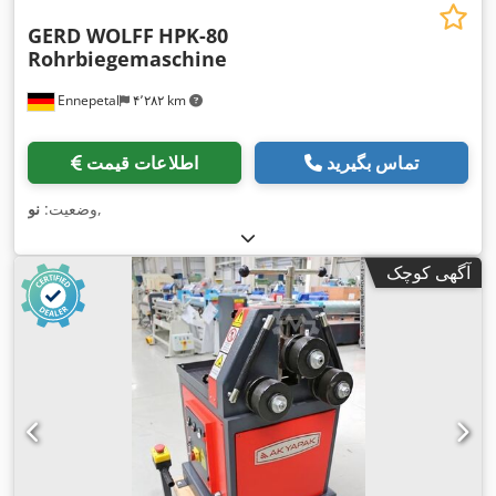
GERD WOLFF
HPK-80
Rohrbiegemaschine
Ennepetal
۴٬۲۸۲ km
تماس بگیرید
اطلاعات قیمت
,
وضعیت:
نو
آگهی کوچک