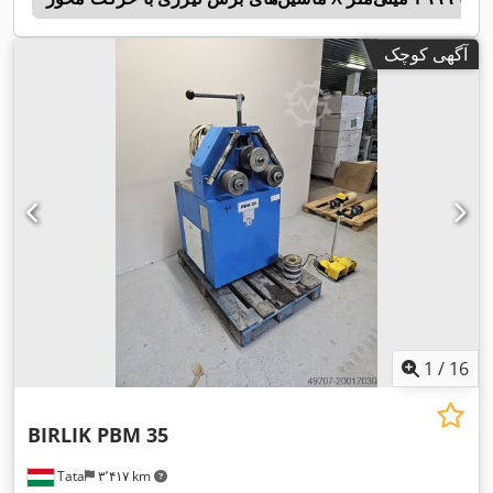
آگهی کوچک
1
/
16
BIRLIK PBM 35
Tata
۳٬۴۱۷ km