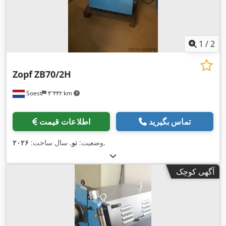
1
/
2
Zopf
ZB70/2H
Soest
۴٬۴۴۲ km
تماس بگیرید
اطلاعات قیمت
,
وضعیت:
نو
, سال ساخت:
۲۰۲۶
آگهی کوچک