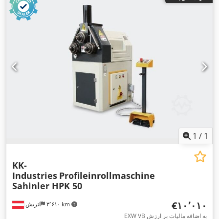
1
/
1
KK-
Industries
Profileinrollmaschine
Sahinler HPK 50
‎€۱۰٬۰۱۰
۳٬۶۱۰ km
اتریش
EXW VB به اضافه مالیات بر ارزش