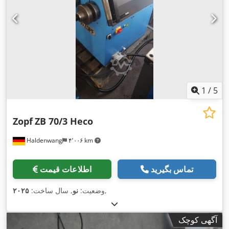
1
/
5
Zopf
ZB 70/3 Heco
Haldenwang
۴٬۰۰۶ km
تماس بگیرید
اطلاعات قیمت
,
وضعیت:
نو
, سال ساخت:
۲۰۲۵
آگهی کوچک