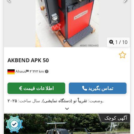
1
/
10
AKBEND
APK 50
Ahaus
۴٬۳۲۳ km
تماس بگیرید
اطلاعات قیمت
,
وضعیت:
تقریباً نو (دستگاه نمایشی)
, سال ساخت:
۲۰۲۵
آگهی کوچک