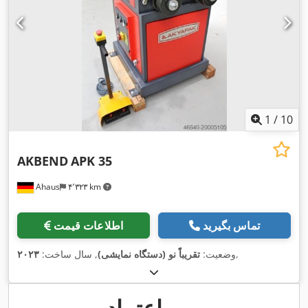
1
/
10
AKBEND
APK 35
Ahaus
۴٬۳۲۳ km
تماس بگیرید
اطلاعات قیمت
,
وضعیت:
تقریباً نو (دستگاه نمایشی)
, سال ساخت:
۲۰۲۳
مهر اعتماد