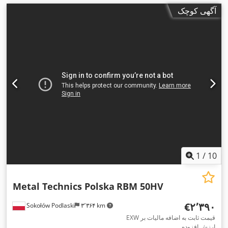
آگهی کوچک
1
/
10
Metal Technics Polska
RBM 50HV
‎€۲٬۳۹۰
Sokołów Podlaski
۳٬۳۶۴ km
EXW قیمت ثابت به اضافه مالیات بر
ارزش افزوده