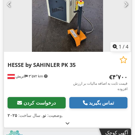
1
/
4
HESSE by SAHINLER
PK 35
‎€۴٬۷۰۰
۳٬۵۷۲ km
اتریش
قیمت ثابت به اضافه مالیات بر ارزش
افزوده
تماس بگیرید
درخواست کردن
,
وضعیت:
نو
, سال ساخت:
۲۰۲۵
آگهی کوچک