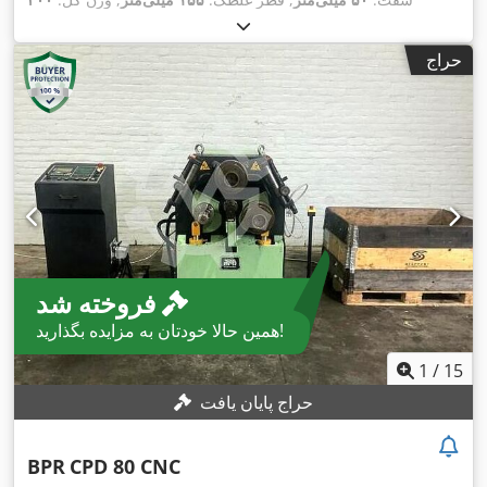
کیلوگرم
, قدرت:
۱٫۵ کیلووات (۲٫۰۴ اسب بخار)
, ولتاژ ورودی:
۴۰۰
,
, تجهیزات:
توقف اضطراری, مستندات / راهنما
V
حراج
فروخته شد
همین حالا خودتان به مزایده بگذارید!
1
/
15
حراج پایان یافت
BPR
CPD 80 CNC