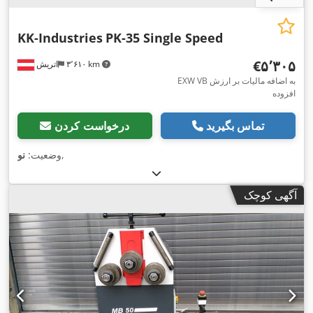
KK-Industries
PK-35 Single Speed
‎€۵٬۳۰۵
۳٬۶۱۰ km
اتریش
EXW VB به اضافه مالیات بر ارزش
افزوده
تماس بگیرید
درخواست کردن
,
وضعیت:
نو
آگهی کوچک