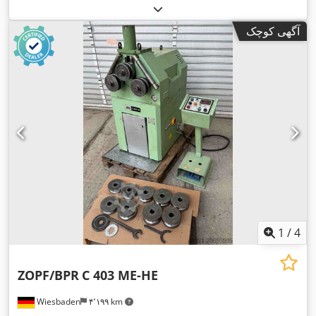
آگهی کوچک
1
/
4
ZOPF/BPR
C 403 ME-HE
Wiesbaden
۴٬۱۹۹ km