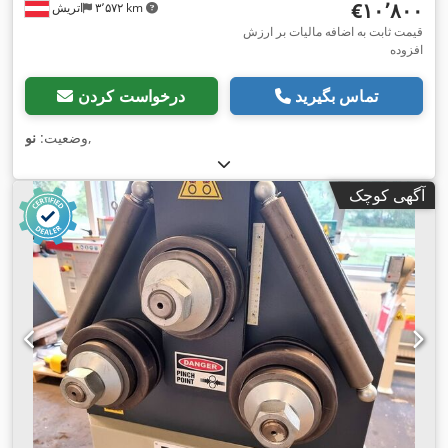
‎€۱۰٬۸۰۰
۳٬۵۷۲ km
اتریش
قیمت ثابت به اضافه مالیات بر ارزش
افزوده
تماس بگیرید
درخواست کردن
,
وضعیت:
نو
آگهی کوچک