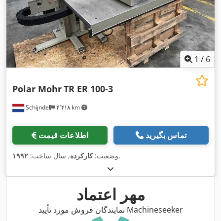
1
/
6
Polar Mohr
TR ER 100-3
Schijndel
۴٬۴۱۸ km
تماس بگیرید
اطلاعات قیمت
,
وضعیت:
کارکرده
, سال ساخت:
۱۹۹۲
مهر اعتماد
نمایندگان فروش مورد تأیید Machineseeker