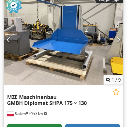
1
/
9
MZE Maschinenbau
GMBH
Diplomat SHPA 175 × 130
Radom
۳٬۳۷۸ km