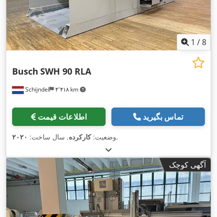
1
/
8
Busch
SWH 90 RLA
Schijndel
۴٬۴۱۸ km
تماس بگیرید
اطلاعات قیمت
,
وضعیت:
کارکرده
, سال ساخت:
۲۰۲۰
آگهی کوچک