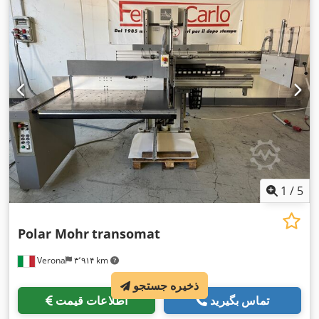
1
/
5
Polar Mohr
transomat
Verona
۳٬۹۱۴ km
ذخیره جستجو
تماس بگیرید
اطلاعات قیمت