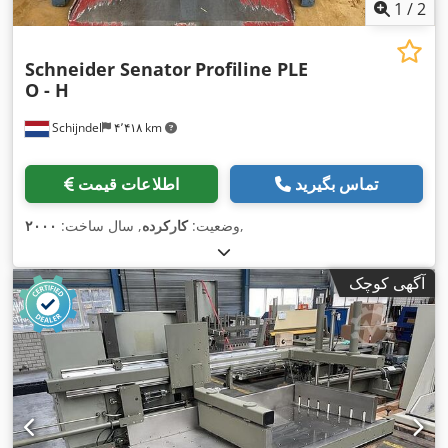
1
/
2
Schneider Senator
Profiline PLE
O - H
Schijndel
۴٬۴۱۸ km
تماس بگیرید
اطلاعات قیمت
,
وضعیت:
کارکرده
, سال ساخت:
۲۰۰۰
آگهی کوچک