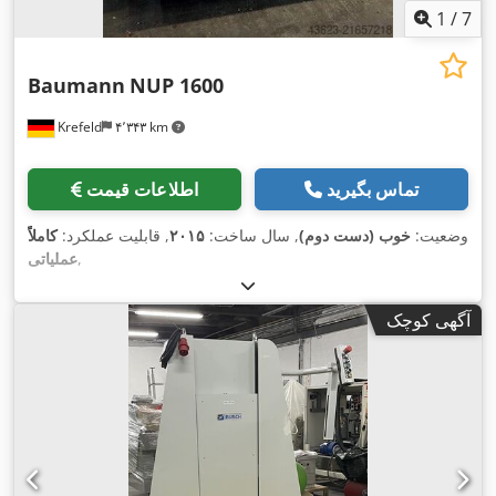
1
/
7
Baumann
NUP 1600
Krefeld
۴٬۳۴۳ km
تماس بگیرید
اطلاعات قیمت
وضعیت:
خوب (دست دوم)
, سال ساخت:
۲۰۱۵
, قابلیت عملکرد:
کاملاً
,
عملیاتی
آگهی کوچک