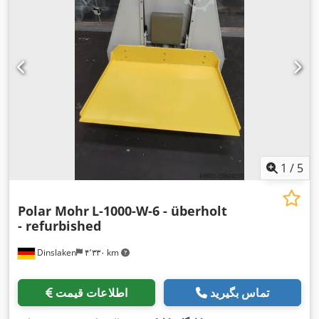
1
/
5
Polar Mohr
L-1000-W-6 - überholt
- refurbished
Dinslaken
۴٬۳۳۰ km
تماس بگیرید
اطلاعات قیمت