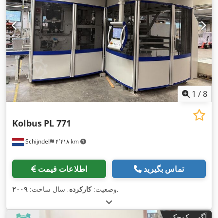
1
/
8
Kolbus
PL 771
Schijndel
۴٬۴۱۸ km
تماس بگیرید
اطلاعات قیمت
,
وضعیت:
کارکرده
, سال ساخت:
۲۰۰۹
آگهی کوچک