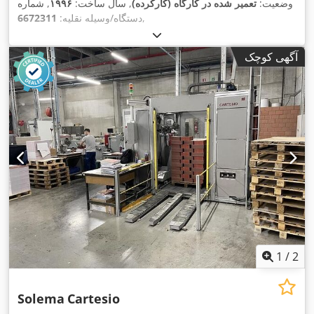
وضعیت:
تعمیر شده در کارگاه (کارکرده)
, سال ساخت:
۱۹۹۶
, شماره
,
دستگاه/وسیله نقلیه:
6672311
آگهی کوچک
1
/
2
Solema
Cartesio