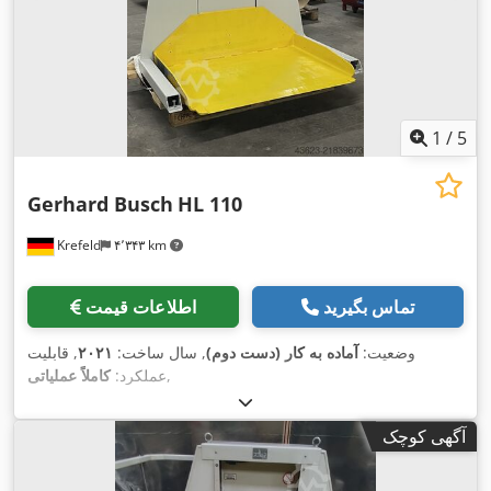
1
/
5
Gerhard Busch
HL 110
Krefeld
۴٬۳۴۳ km
تماس بگیرید
اطلاعات قیمت
وضعیت:
آماده به کار (دست دوم)
, سال ساخت:
۲۰۲۱
, قابلیت
,
عملکرد:
کاملاً عملیاتی
آگهی کوچک