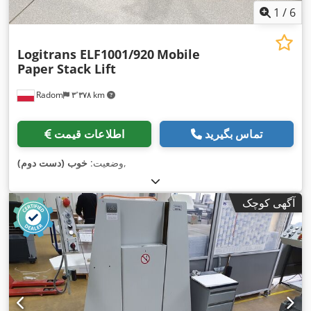
1
/
6
Logitrans ELF1001/920
Mobile
Paper Stack Lift
Radom
۳٬۳۷۸ km
تماس بگیرید
اطلاعات قیمت
,
وضعیت:
خوب (دست دوم)
آگهی کوچک