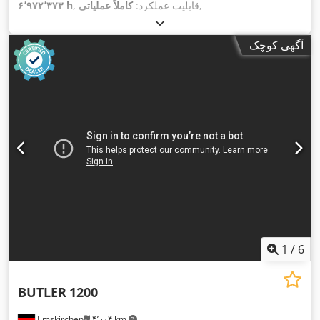
,
, قابلیت عملکرد:
کاملاً عملیاتی
۶٬۹۷۲٬۳۷۳ h
آگهی کوچک
1
/
6
BUTLER
1200
Emskirchen
۴٬۰۰۴ km