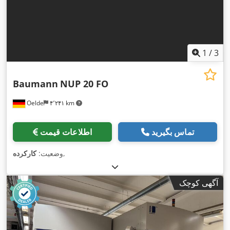
1
/
3
Baumann
NUP 20 FO
Oelde
۴٬۲۴۱ km
تماس بگیرید
اطلاعات قیمت
,
وضعیت:
کارکرده
آگهی کوچک