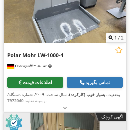
1
/
2
Polar Mohr
LW-1000-4
Öpfingen
۴٬۰۵۰ km
تماس بگیرید
اطلاعات قیمت
وضعیت:
بسیار خوب (کارکرده)
, سال ساخت:
۲۰۰۹
, شماره دستگاه/
,
وسیله نقلیه:
7972040
آگهی کوچک