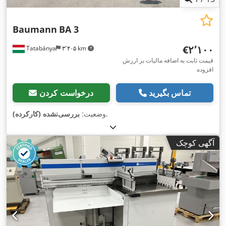
Baumann
BA 3
‎€۲٬۱۰۰
Tatabánya
۳٬۴۰۵ km
قیمت ثابت به اضافه مالیات بر ارزش
افزوده
تماس بگیرید
درخواست کردن
,
وضعیت:
بررسی‌نشده (کارکرده)
آگهی کوچک