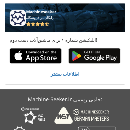
مش سبد قفسه
Machineseeker
پاره پاره کننده شفت 2
رایگان در فروشگاه
پاره پاره کننده شفت دوقلو
پالت 80 X 60
اپلیکیشن شماره ۱ برای ماشین‌آلات دست دوم!
پسوند پالت
اطلاعات بیشتر
Machine-Seeker.ir حامی رسمی: