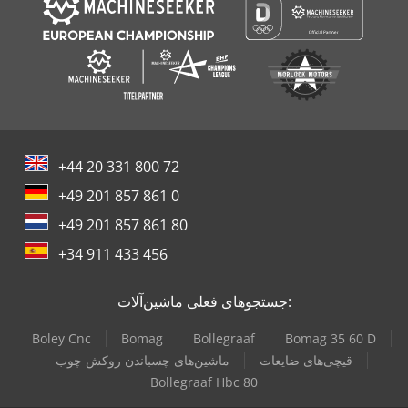
+44 20 331 800 72
+49 201 857 861 0
+49 201 857 861 80
+34 911 433 456
جستجوهای فعلی ماشین‌آلات:
Boley Cnc
Bomag
Bollegraaf
Bomag 35 60 D
قیچی‌های ضایعات
ماشین‌های چسباندن روکش چوب
Bollegraaf Hbc 80