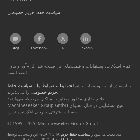
سیاست حفظ حریم خصوصی
Blog
Facebook
X
LinkedIn
تمام اطلاعات، پیشنهادات و قیمت‌های این صفحه غیر الزام‌آور و بدون
تعهد است!
با استفاده از این وب‌سایت، شما
شرایط و ضوابط ما
و
سیاست حفظ
را می‌پذیرید.
حریم خصوصی
علائم تجاری مذکور متعلق به مالکان مربوطه می‌باشند.
Machineseeker Group GmbH هیچ مسئولیتی در قبال محتوای
صفحات اینترنتی خارجی لینک‌شده ندارد.
© 1999 - 2026 Machineseeker Group GmbH
این وب‌سایت توسط reCAPTCHA محافظت می‌شود و
سیاست حفظ حریم
گوگل بر آن اعمال می‌شوند.
خصوصی
و
شرایط استفاده