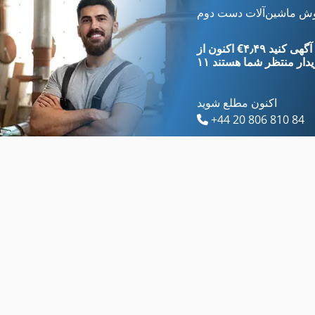
قفسه
برطرف کننده صفحه
وش ماشین‌آلات دست دوم
قفسه بالا
تخلیه کننده جعبه
‎€۴٫۴۹ ثبت آگهی کنید
یدار
منتظر شما هستند
اکنون مطلع شوید
+44 20 806 810 84