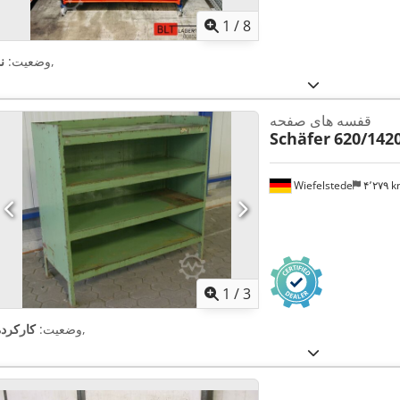
1
/
8
,
وضعیت:
ن
قفسه های صفحه
Schäfer
620/142
Wiefelstede
۴٬۲۷۹ 
1
/
3
,
وضعیت:
کارکرده