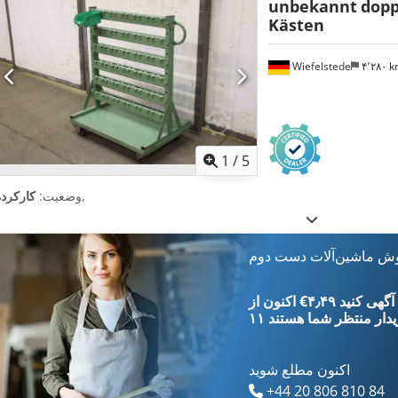
unbekannt
dopp
Kästen
Wiefelstede
۴٬۲۸۰ 
1
/
5
,
وضعیت:
کارکرده
وش ماشین‌آلات دست دوم
‎€۴٫۴۹ ثبت آگهی کنید
یدار
منتظر شما هستند
اکنون مطلع شوید
+44 20 806 810 84