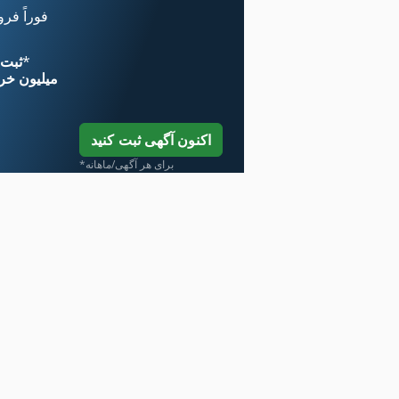
فوراً فر
*
اکنون از 
۱۱ میلیون خر
اکنون آگهی ثبت کنید
*برای هر آگهی/ماهانه