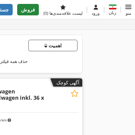
فروش
جستج
زبان
منو
ورود
لیست علاقه‌مندی‌ها
(0)
اهمیت
حذف همه فیلتره
آگهی کوچک
wagen
lwagen
inkl. 36 x
۱۹ km