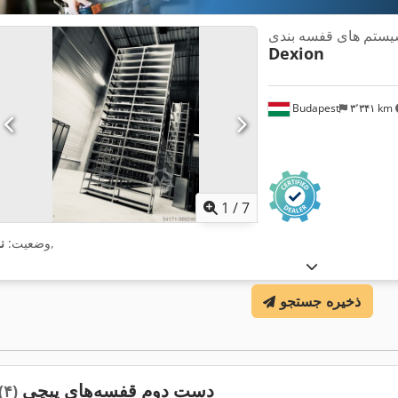
ستم های قفسه بندی
Dexion
Budapest
۳٬۳۴۱ km
1
/
7
,
وضعیت:
ن
ذخیره جستجو
دست دوم قفسه‌های پیچی
(۴)