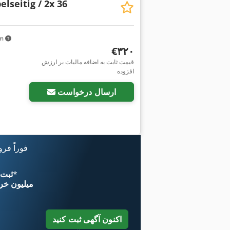
elseitig / 2x 36
km
‎€۳۲۰
قیمت ثابت به اضافه مالیات بر ارزش
افزوده
ارسال درخواست
فوراً فر
*
اکنون از 
۱۱ میلیون خر
اکنون آگهی ثبت کنید