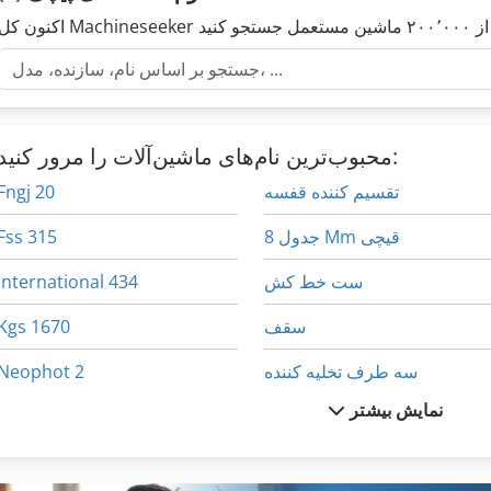
محبوب‌ترین نام‌های ماشین‌آلات را مرور کنید:
تقسیم کننده قفسه
Fngj 20
جدول 8 Mm قیچی
Fss 315
ست خط کش
International 434
سقف
Kgs 1670
سه طرف تخلیه کننده
Neophot 2
نمایش بیشتر
سینی قفسه
Ppl
صفحه جعبه
Sxe P