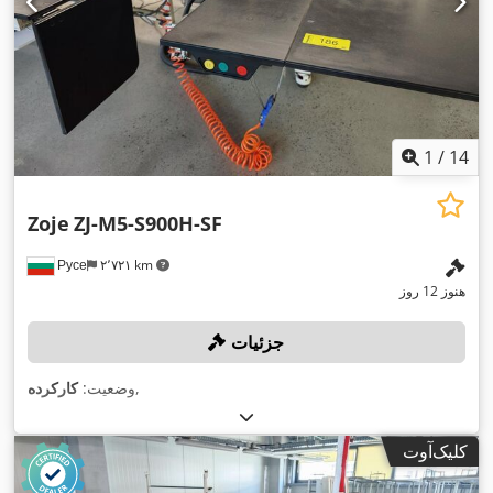
1
/
14
Zoje
ZJ-M5-S900H-SF
Русе
۲٬۷۲۱ km
هنوز 12 روز
جزئیات
,
وضعیت:
کارکرده
کلیک‌آوت