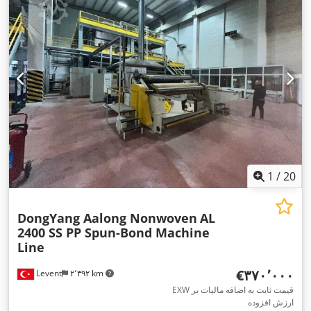
1
/
20
DongYang Aalong Nonwoven
AL
2400 SS PP Spun-Bond Machine
Line
‎€۳۷۰٬۰۰۰
Levent
۲٬۳۹۲ km
EXW قیمت ثابت به اضافه مالیات بر
ارزش افزوده