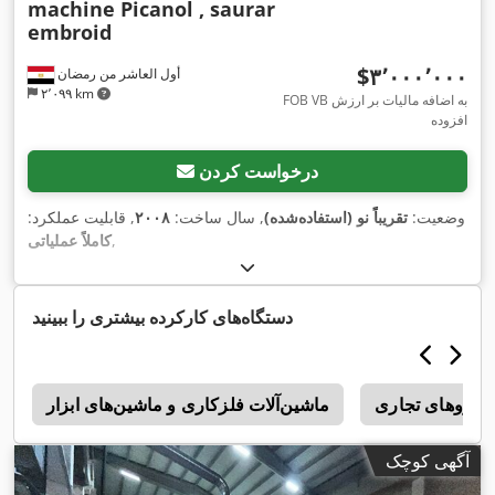
machine Picanol , saurar
embroid
‎$۳٬۰۰۰٬۰۰۰
أول العاشر من رمضان
۲٬۰۹۹ km
FOB VB به اضافه مالیات بر ارزش
افزوده
درخواست کردن
وضعیت:
تقریباً نو (استفاده‌شده)
, سال ساخت:
۲۰۰۸
, قابلیت عملکرد:
,
کاملاً عملیاتی
دستگاه‌های کارکرده بیشتری را ببینید
ودروهای تجاری
ماشین‌آلات فلزکاری و ماشین‌های ابزار
a
آگهی کوچک