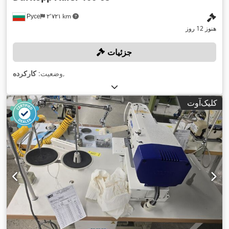
Русе
۲٬۷۲۱ km
هنوز 12 روز
جزئیات
,
وضعیت:
کارکرده
کلیک‌آوت