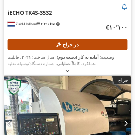
iECHO
TK4S-3532
Zuid-Holland
۴٬۴۹۱ km
‎€۱۰٬۱۰۰
در حراج
وضعیت:
آماده به کار (دست دوم)
, سال ساخت:
۲۰۲۱
, قابلیت
, شماره دستگاه/وسیله نقلیه:
عملکرد:
کاملاً عملیاتی
, عرض کار:
۳٬۲۰۰ میلی‌متر
, سرعت برش:
TK4S35322107121
۹۰٬۰۰۰ میلی‌متر/دقیقه
, حداکثر ضخامت ورق:
۵۰ میلی‌متر
, طول
حراج
,
کارکرد:
۳٬۵۰۰ میلی‌متر