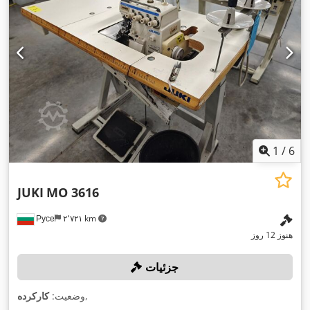
1
/
6
JUKI
MO 3616
Русе
۲٬۷۲۱ km
هنوز 12 روز
جزئیات
,
وضعیت:
کارکرده