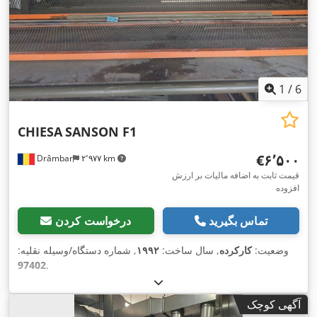
1
/
6
CHIESA
SANSON F1
‎€۶٬۵۰۰
Drâmbar
۲٬۹۷۷ km
قیمت ثابت به اضافه مالیات بر ارزش
افزوده
تماس بگیرید
درخواست کردن
وضعیت:
کارکرده
, سال ساخت:
۱۹۹۲
, شماره دستگاه/وسیله نقلیه:
97402
,
آگهی کوچک