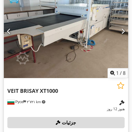
1
/
8
VEIT BRISAY
XT1000
Русе
۲٬۷۲۱ km
هنوز 12 روز
جزئیات