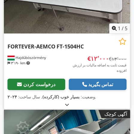
1
/
5
FORTEVER-AEMCO
FT-1504HC
‎€۱۲٬۰۰۰
Hajdúböszörmény
‎€۱۳٬۰۰۰
۳٬۱۹۰ km
قیمت ثابت به اضافه مالیات بر ارزش
افزوده
تماس بگیرید
درخواست کردن
,
وضعیت:
بسیار خوب (کارکرده)
, سال ساخت:
۲۰۲۴
آگهی کوچک