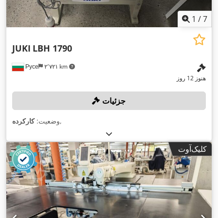
1
/
7
JUKI
LBH 1790
Русе
۲٬۷۲۱ km
هنوز 12 روز
جزئیات
,
وضعیت:
کارکرده
کلیک‌آوت