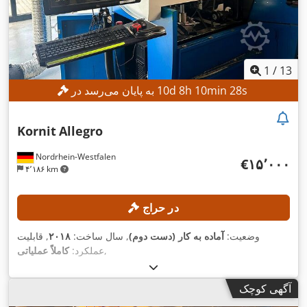
1
/
13
s
26
min
10
h
8
d
10
به پایان می‌رسد در
Kornit
Allegro
Nordrhein-Westfalen
‎€۱۵٬۰۰۰
۴٬۱۸۶ km
در حراج
وضعیت:
آماده به کار (دست دوم)
, سال ساخت:
۲۰۱۸
, قابلیت
,
عملکرد:
کاملاً عملیاتی
آگهی کوچک