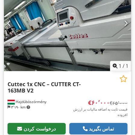
1
/
1
Cuttec
1x CNC – CUTTER CT-
163MB V2
‎€۶۰٬۰۰۰
Hajdúböszörmény
‎€۶۵٬۰۰۰
۳٬۱۹۰ km
قیمت ثابت به اضافه مالیات بر ارزش
افزوده
تماس بگیرید
درخواست کردن