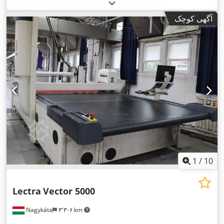
آگهی کوچک
1
/
10
Lectra
Vector 5000
Nagykáta
۳٬۳۰۶ km