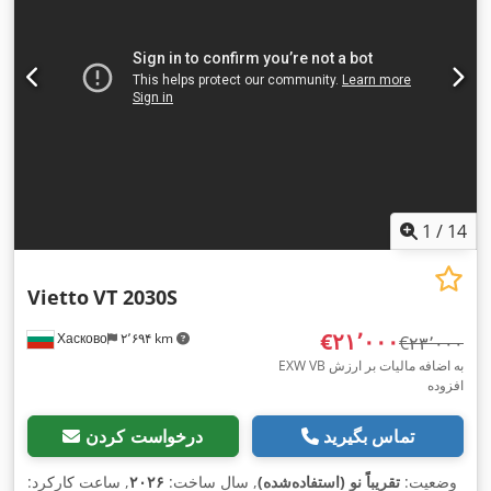
1
/
14
Vietto
VT 2030S
‎€۲۱٬۰۰۰
Хасково
۲٬۶۹۴ km
‎€۲۳٬۰۰۰
EXW VB به اضافه مالیات بر ارزش
افزوده
تماس بگیرید
درخواست کردن
وضعیت:
تقریباً نو (استفاده‌شده)
, سال ساخت:
۲۰۲۶
, ساعت کارکرد: