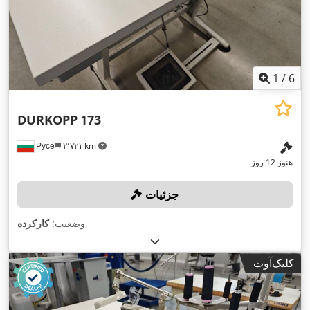
1
/
6
DURKOPP
173
Русе
۲٬۷۲۱ km
هنوز 12 روز
جزئیات
,
وضعیت:
کارکرده
کلیک‌آوت