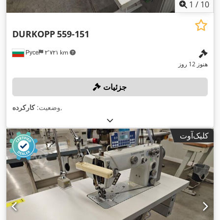
1
/
10
DURKOPP
559-151
Русе
۲٬۷۲۱ km
هنوز 12 روز
جزئیات
,
وضعیت:
کارکرده
کلیک‌آوت