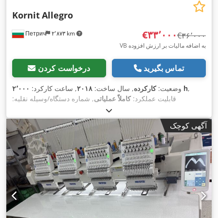
Kornit
Allegro
‎€۳۳٬۰۰۰
Петрич
۲٬۸۷۳ km
‎€۳۶٬۰۰۰
VB به اضافه مالیات بر ارزش افزوده
تماس بگیرید
درخواست کردن
,
۲٬۰۰۰ h
وضعیت:
کارکرده
, سال ساخت:
۲۰۱۸
, ساعت کارکرد:
قابلیت عملکرد:
کاملاً عملیاتی
, شماره دستگاه/وسیله نقلیه:
8945646465
, عرض کل:
۲٬۰۰۰ میلی‌متر
, طول کل:
۱۲٬۰۰۰
میلی‌متر
, ارتفاع کل:
۱٬۸۰۰ میلی‌متر
, وزن کل:
۳٬۵۰۰ کیلوگرم
, نیاز
آگهی کوچک
,
به هوا:
۱ متر مکعب/ساعت