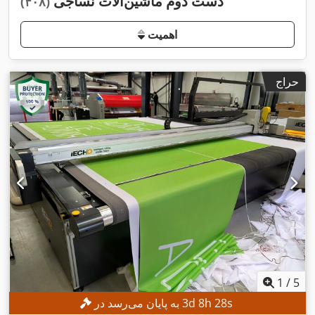
دست دوم ماشین‌آلات نساجی
(۴۰۸)
اهمیت
حراج
1
/
5
s
26
h
8
d
3
به پایان می‌رسد در