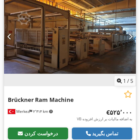
1
/
5
Brückner
Ram Machine
‎€۵۲۵٬۰۰۰
Merkez
۲٬۳۱۴ km
VB به اضافه مالیات بر ارزش افزوده
تماس بگیرید
درخواست کردن