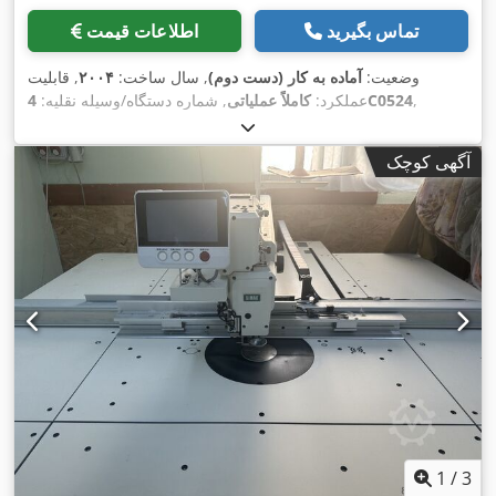
تماس بگیرید
اطلاعات قیمت
وضعیت:
آماده به کار (دست دوم)
, سال ساخت:
۲۰۰۴
, قابلیت
,
4C0524
عملکرد:
کاملاً عملیاتی
, شماره دستگاه/وسیله نقلیه:
آگهی کوچک
1
/
3