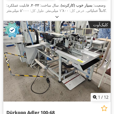
وضعیت:
بسیار خوب (کارکرده)
, سال ساخت:
۲۰۲۲
, قابلیت عملکرد:
,
کاملاً عملیاتی
, عرض کل:
۱٬۸۰۰ میلی‌متر
, طول کل:
۵٬۰۰۰ میلی‌متر
کلیک‌آوت
1
/
12
Dürkopp Adler
100-68