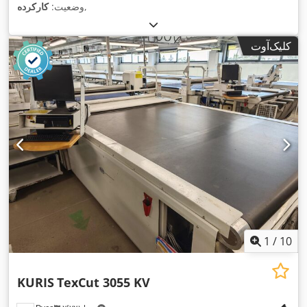
,
وضعیت:
کارکرده
کلیک‌آوت
1
/
10
KURIS
TexCut 3055 KV