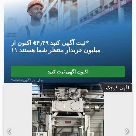
*
اکنون از ‎€۴٫۴۹ ثبت آگهی کنید
۱۱ میلیون خریدار
منتظر شما هستند
اکنون آگهی ثبت کنید
*برای هر آگهی/ماهانه
آگهی کوچک