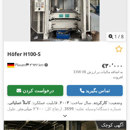
1
/
8
Höfer
H100-S
‎€۳۰٬۰۰۰
Plauen
۳٬۹۳۶ km
EXW VB به اضافه مالیات بر ارزش
افزوده
تماس بگیرید
درخواست کردن
وضعیت:
کارکرده
, سال ساخت:
۲۰۰۳
, قابلیت عملکرد:
کاملاً عملیاتی
,
شماره دستگاه/وسیله نقلیه:
3599
, ارتفاع کل:
۲٬۶۰۰ میلی‌متر
, طول
کل:
۲٬۲۰۰ میلی‌متر
, عرض کل:
۲٬۲۰۰ میلی‌متر
, وزن کل:
۱۶٬۳۰۰
, ارتفاع گذر:
۱٬۲۰۰ میلی‌متر
, عرض
۱۰۰ t
کیلوگرم
, نیروی پرس:
آگهی کوچک
,
گذرگاه:
۱٬۲۰۰ میلی‌متر