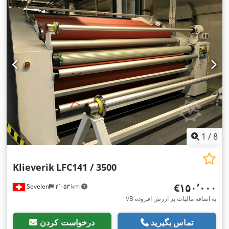
1
/
8
Klieverik
LFC141 / 3500
‎€۱۵۰٬۰۰۰
Sevelen
۴٬۰۵۳ km
VB به اضافه مالیات بر ارزش افزوده
تماس بگیرید
درخواست کردن