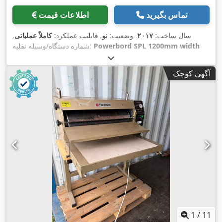
تماس بگیرید
اطلاعات قیمت
سال ساخت:
۲۰۱۷
, وضعیت:
نو
, قابلیت عملکرد:
کاملاً عملیاتی
,
Powerbord SPL 1200mm width
شماره دستگاه/وسیله نقلیه:
Laminating
,
آگهی کوچک
1
/
11