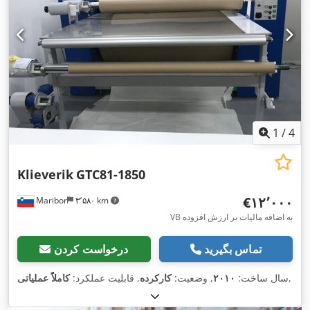
1
/
4
Klieverik
GTC81-1850
‎€۱۲٬۰۰۰
Maribor
۳٬۵۸۰ km
VB به اضافه مالیات بر ارزش افزوده
تماس بگیرید
درخواست کردن
,
سال ساخت:
۲۰۱۰
, وضعیت:
کارکرده
, قابلیت عملکرد:
کاملاً عملیاتی