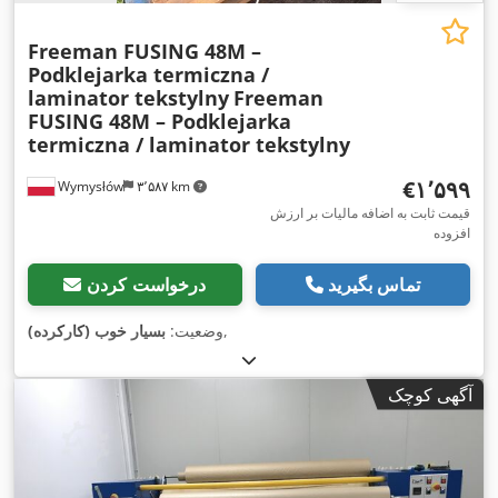
Freeman FUSING 48M –
Podklejarka termiczna /
laminator tekstylny
Freeman
FUSING 48M – Podklejarka
termiczna / laminator tekstylny
‎€۱٬۵۹۹
Wymysłów
۳٬۵۸۷ km
قیمت ثابت به اضافه مالیات بر ارزش
افزوده
تماس بگیرید
درخواست کردن
,
وضعیت:
بسیار خوب (کارکرده)
آگهی کوچک