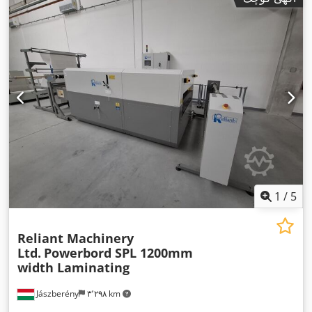
1
/
5
Reliant Machinery
Ltd.
Powerbord SPL 1200mm
width Laminating
Jászberény
۳٬۲۹۸ km