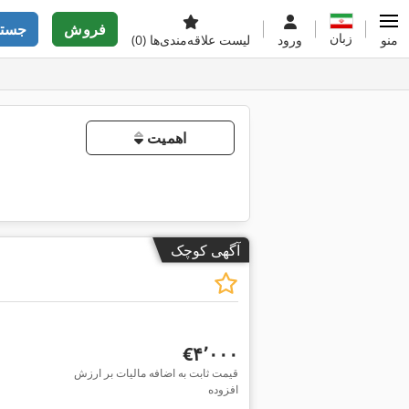
فروش
جستج
زبان
منو
ورود
لیست علاقه‌مندی‌ها
(0)
اهمیت
آگهی کوچک
‎€۴٬۰۰۰
قیمت ثابت به اضافه مالیات بر ارزش
افزوده
درخواست تص