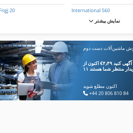
Fngj 20
International 560
نمایش بیشتر
German
Kgs 1670
International 1055
Ng 200
International 1460
Tur 560
وش ماشین‌آلات دست دوم
دندانه دار کردن مطبوعات
International 1586
‎€۴٫۴۹ ثبت آگهی کنید
یدار
منتظر شما هستند
اکنون مطلع شوید
+44 20 806 810 84