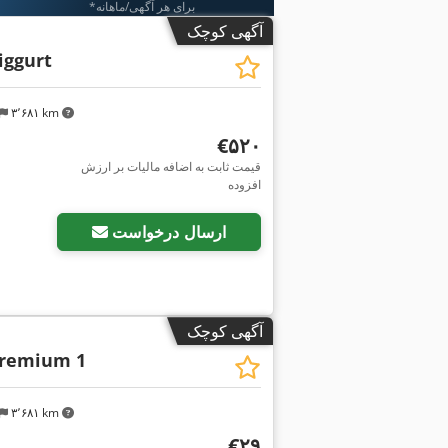
*برای هر آگهی/ماهانه
آگهی کوچک
iggurt
۳٬۶۸۱ km
‎€۵۲۰
قیمت ثابت به اضافه مالیات بر ارزش
افزوده
درخواست تصاویر بیشتر
ارسال درخواست
آگهی کوچک
remium 1
۳٬۶۸۱ km
‎€۲۹