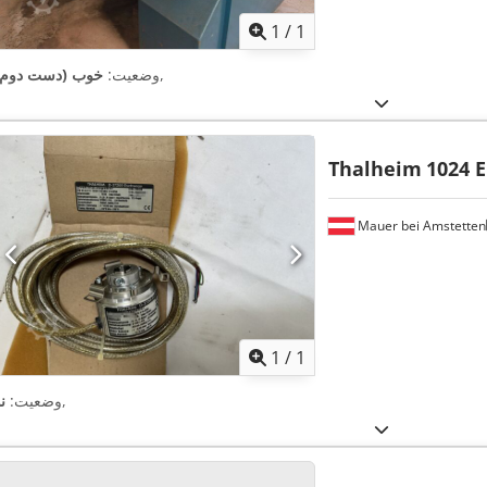
1
/
1
,
وضعیت:
خوب (دست دوم)
Thalheim
1024 
Mauer bei Amstetten
اویر بیشتر
1
/
1
,
وضعیت:
ن