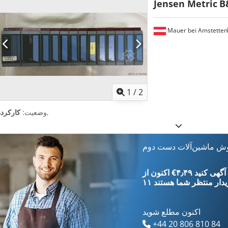
Jensen Metric
B
Mauer bei Amstetten
1
/
2
,
وضعیت:
کارکرده
وش ماشین‌آلات دست دوم
‎€۴٫۴۹ ثبت آگهی کنید
یدار
منتظر شما هستند
اکنون مطلع شوید
+44 20 806 810 84