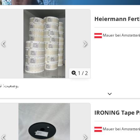
Heiermann
Fert
Mauer bei Amstetten
1
/
2
,
وضعیت:
ن
IRONING Tape
P
Mauer bei Amstetten