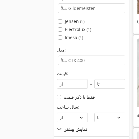
Jensen
(۲)
Electrolux
(۱)
Imesa
(۱)
مدل:
قیمت:
-
فقط با ذکر قیمت
سال ساخت:
و
-
نمایش بیشتر