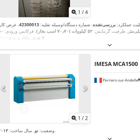
1
/
4
بلیت عملکرد:
بررسی‌نشده
, شماره دستگاه/وسیله نقلیه:
42300013
, عرض کار:
, ظرفیت گرمایش:
۵۲ کیلووات (۷۰٫۷۰ اسب بخار)
, فرکانس ورودی:
۵۰
,
۴۰۰ V
هرتز
, ولتاژ ورودی:
IMESA
MCA1500
Perriers-sur-Andelle
1
/
2
,
وضعیت:
نو
, سال ساخت:
۲۰۱۲