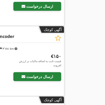
ارسال درخواست
آگهی کوچک
Encoder
۳٬۶۸۱ km
‎€۱۵۰
قیمت ثابت به اضافه مالیات بر ارزش
افزوده
درخواست تص
ارسال درخواست
آگهی کوچک