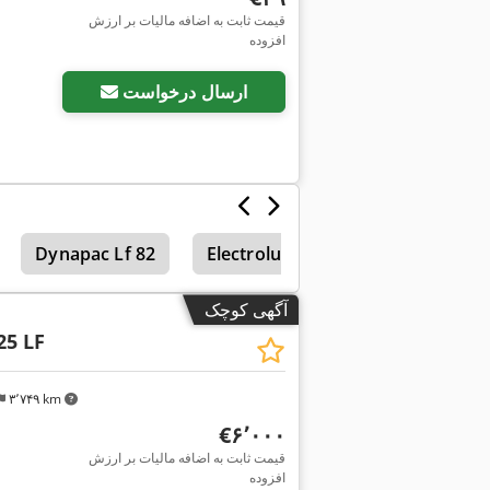
قیمت ثابت به اضافه مالیات بر ارزش
افزوده
ارسال درخواست
Dynapac Lf 82
Electrolux
آگهی کوچک
25 LF
۳٬۷۴۹ km
‎€۶٬۰۰۰
قیمت ثابت به اضافه مالیات بر ارزش
افزوده