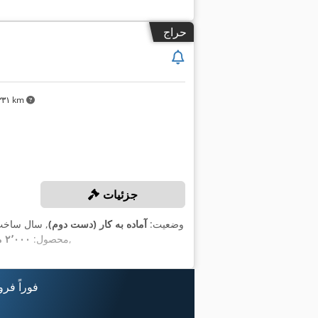
حراج
۳٬۳۳۱ km
جزئیات
وضعیت:
آماده به کار (دست دوم)
, سال ساخ
,
محصول:
۲٬۰۰۰ میلی‌متر
فوراً فر