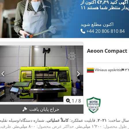
‎€۴٫۴۹ ثبت آگهی کنید
یدار
منتظر شما هستند
اکنون مطلع شوید
+44 20 806 810 84
Aeoon
Compact
Vilniaus apskritis
1
/
8
حراج پایان یافت
سال ساخت:
۲۰۲۱
, قابلیت عملکرد:
کاملاً عملیاتی
, شماره دستگاه/وسیله نقلیه:
ثر طول محصول:
۱٬۲۰۰ میلی‌متر
, حداکثر عرض محصول:
۸۰۰ میلی‌متر
, ظرفیت