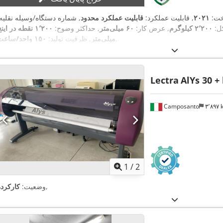
خت:
۲۰۲۱
, قابلیت عملکرد:
قابلیت عملکرد محدود
, شماره دستگاه/وسیله نقلیه:
کل:
۲٬۲۰۰ کیلوگرم
, عرض کار:
۶۰ میلی‌متر
, حداکثر وضوح:
,
میلی‌متر
, ظرفیت تولید:
۱۵۰ واحد/ساعت
Lectra
AlYs 30 +
Camposanto
۳٬۸۹۷
1
/
2
,
وضعیت:
کارکرده