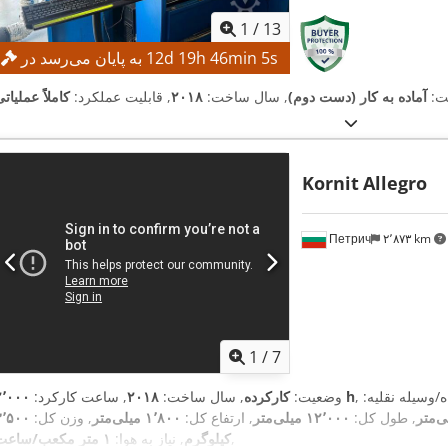
1
/
13
s
4
min
46
h
19
d
12
به پایان می‌رسد در
ت:
آماده به کار (دست دوم)
, سال ساخت:
۲۰۱۸
, قابلیت عملکرد:
کاملاً عملیات
Kornit
Allegro
Петрич
۲٬۸۷۳ km
1
/
7
/وسیله نقلیه:
۲٬۰۰۰ h
وضعیت:
کارکرده
, سال ساخت:
۲۰۱۸
, ساعت کارکرد:
, طول کل:
۱۲٬۰۰۰ میلی‌متر
, ارتفاع کل:
۱٬۸۰۰ میلی‌متر
, وزن کل:
۳٬۵۰۰
,
کیلوگرم
, نیاز به هوا:
۱ متر مکعب/ساعت