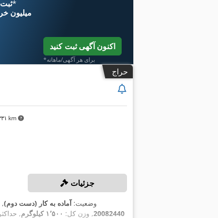
*
اکنون از 
۱۱ میلیون خر
اکنون آگهی ثبت کنید
*برای هر آگهی/ماهانه
حراج
۳٬۳۳۱ km
جزئیات
وضعیت:
آماده به کار (دست دوم)
, 
20082440
, وزن کل:
۱٬۵۰۰ کیلوگرم
, حداک