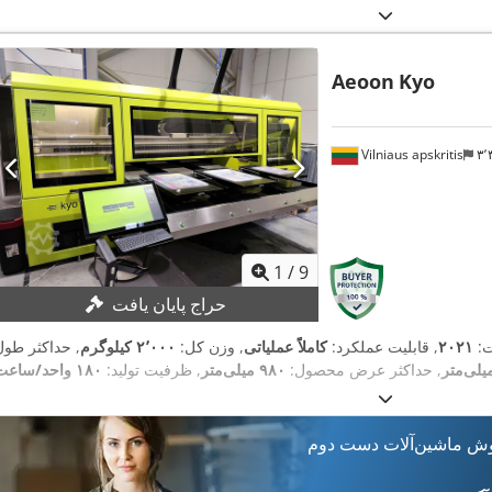
Aeoon
Kyo
Vilniaus apskritis
1
/
9
حراج پایان یافت
ت:
۲۰۲۱
, قابلیت عملکرد:
کاملاً عملیاتی
, وزن کل:
۲٬۰۰۰ کیلوگرم
, حداکثر طول
, حداکثر عرض محصول:
۹۸۰ میلی‌متر
, ظرفیت تولید:
۱۸۰ واحد/ساعت
وش ماشین‌آلات دست دوم