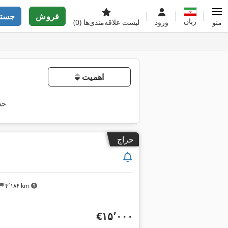
فروش
جستج
زبان
منو
ورود
لیست علاقه‌مندی‌ها
(0)
اهمیت
حذ
حراج
۴٬۱۸۶ km
‎€۱۵٬۰۰۰