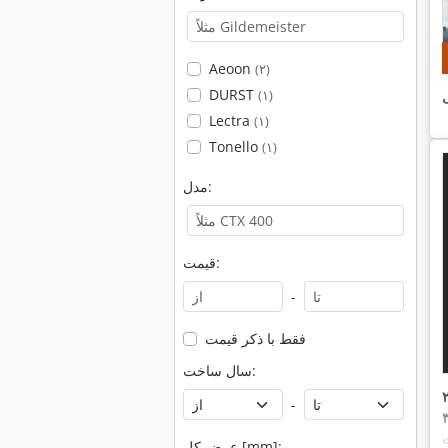
Aeoon
(۲)
DURST
ی
(۱)
Lectra
(۱)
Tonello
(۱)
مدل:
قیمت:
-
فقط با ذکر قیمت
سال ساخت:
-
عرض کل [mm]: