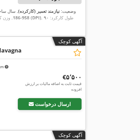
وضعیت:
نیازمند تعمیر (کارکرده)
, سال سا
, طول کارکرد:
۹۰
۱٬۲۰۰ نقطه در اینچ (DPI)
958-186
, وزن 
آگهی کوچک
 lavagna
 km
‎€۵٬۵۰۰
قیمت ثابت به اضافه مالیات بر ارزش
افزوده
درخواست تصاویر بیشتر
ارسال درخواست
آگهی کوچک