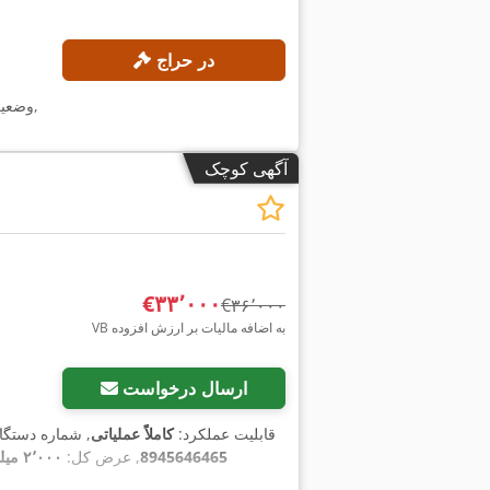
در حراج
,
وضعی
آگهی کوچک
‎€۳۳٬۰۰۰
‎€۳۶٬۰۰۰
VB به اضافه مالیات بر ارزش افزوده
ارسال درخواست
, قابلیت عملکرد:
کاملاً عملیاتی
, شماره دستگاه
8945646465
, عرض کل:
۲٬۰۰۰ میلی‌متر