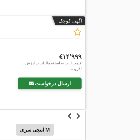
آگهی کوچک
‎€۱۴٬۹۹۹
قیمت ثابت به اضافه مالیات بر ارزش
افزوده
ارسال درخواست
اینچی سری M