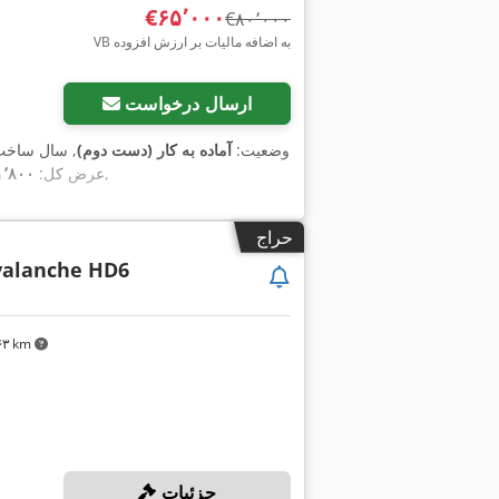
‎€۶۵٬۰۰۰
‎€۸۰٬۰۰۰
VB به اضافه مالیات بر ارزش افزوده
ارسال درخواست
وضعیت:
آماده به کار (دست دوم)
, سال ساخ
,
عرض کل:
۱٬۸۰۰ میلی‌مت
حراج
Avalanche HD6
۹۶۳ km
جزئیات