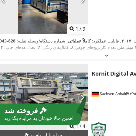
1
/
9
ت:
۲۰۱۷
, قابلیت عملکرد:
کاملاً عملیاتی
, شماره دستگاه/وسیله نقلیه:
828-043
ر
, تعداد کارتریج‌های جوهر:
۸
, کانال‌های رنگی:
7
, تعداد هدهای چاپ:
۶۴
Kornit
Digital 
Sachsen-Anhalt
۳٬
فروخته شد
همین حالا خودتان به مزایده بگذارید!
1
/
4
حراج پایان یافت