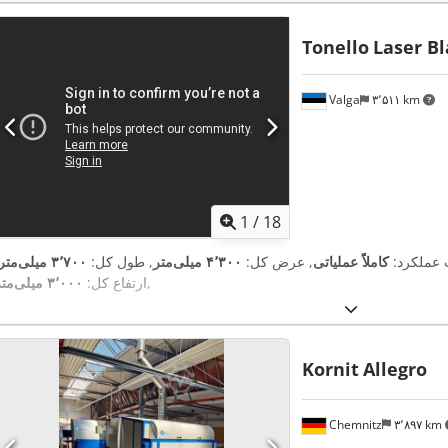
Tonello
Laser Bl
Valga
۳٬۵۱۱ km
1
/
18
ت عملکرد:
کاملاً عملیاتی
, عرض کل:
۴٬۳۰۰ میلی‌متر
, طول کل:
۳٬۷۰۰ میلی‌متر
,
ارتفاع کل:
۳٬۰۰۰ میلی‌متر
Kornit
Allegro
Chemnitz
۳٬۸۹۷ km