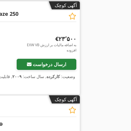
آگهی کوچک
aze 250
‎€۲۳٬۵۰۰
EXW VB به اضافه مالیات بر ارزش
افزوده
ارسال درخواست
وضعیت:
کارکرده
, سال ساخت:
۲۰۰۹
, قابلی
آگهی کوچک