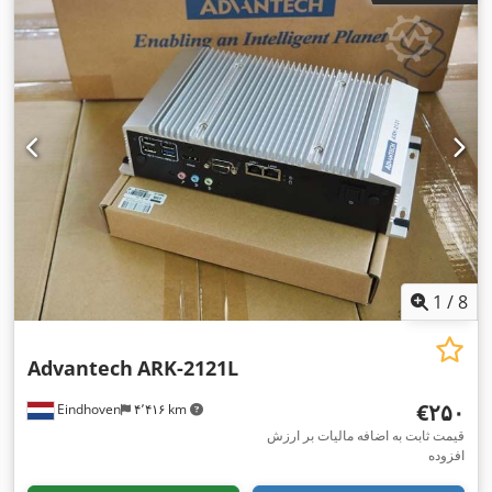
1
/
8
Advantech
ARK-2121L
‎€۲۵۰
Eindhoven
۴٬۴۱۶ km
قیمت ثابت به اضافه مالیات بر ارزش
افزوده