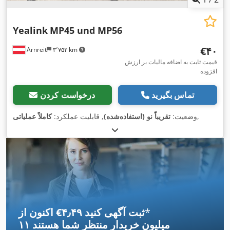
Yealink
MP45 und MP56
‎€۴۰
Arnreit
۳٬۷۵۲ km
قیمت ثابت به اضافه مالیات بر ارزش
افزوده
تماس بگیرید
درخواست کردن
,
وضعیت:
تقریباً نو (استفاده‌شده)
, قابلیت عملکرد:
کاملاً عملیاتی
*
اکنون از ‎€۴٫۴۹ ثبت آگهی کنید
۱۱ میلیون خریدار
منتظر شما هستند