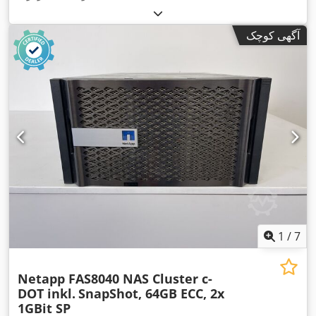
آگهی کوچک
1
/
7
Netapp FAS8040 NAS Cluster c-
DOT inkl.
SnapShot, 64GB ECC, 2x
1GBit SP