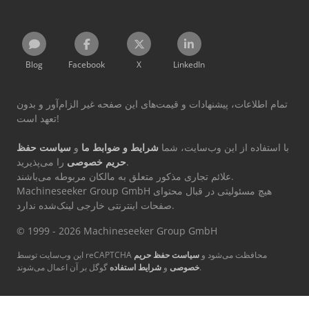
Blog
Facebook
X
LinkedIn
تمام اطلاعات، پیشنهادات و قیمت‌های این صفحه غیر الزام‌آور و بدون
تعهد است!
با استفاده از این وب‌سایت، شما
شرایط و ضوابط ما
و
سیاست حفظ
را می‌پذیرید.
حریم خصوصی
علائم تجاری مذکور متعلق به مالکان مربوطه می‌باشند.
Machineseeker Group GmbH هیچ مسئولیتی در قبال محتوای
صفحات اینترنتی خارجی لینک‌شده ندارد.
© 1999 - 2026 Machineseeker Group GmbH
این وب‌سایت توسط reCAPTCHA محافظت می‌شود و
سیاست حفظ حریم
گوگل بر آن اعمال می‌شوند.
خصوصی
و
شرایط استفاده