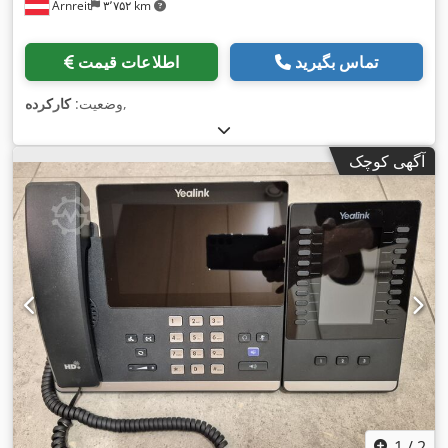
Arnreit
۳٬۷۵۲ km
تماس بگیرید
اطلاعات قیمت
,
وضعیت:
کارکرده
آگهی کوچک
1
/
2