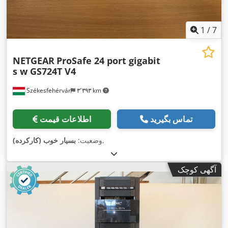
1
/
7
NETGEAR
ProSafe 24 port gigabit
s w GS724T V4
Székesfehérvár
۳٬۳۹۳ km
تماس بگیرید
اطلاعات قیمت
,
وضعیت:
بسیار خوب (کارکرده)
آگهی کوچک