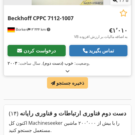
1
/
8
Beckhoff
CPPC 7112-1007
‎€۱٬۰۱۰
Borken
۴٬۳۳۴ km
VB به اضافه مالیات بر ارزش افزوده
تماس بگیرید
درخواست کردن
,
وضعیت:
خوب (دست دوم)
, سال ساخت:
۲۰۰۳
ذخیره جستجو
دست دوم فناوری ارتباطات و فناوری رایانه
(۱۴)
اکنون کل Machineseeker را با بیش از ۲۰۰٬۰۰۰ ماشین
مستعمل جستجو کنید.