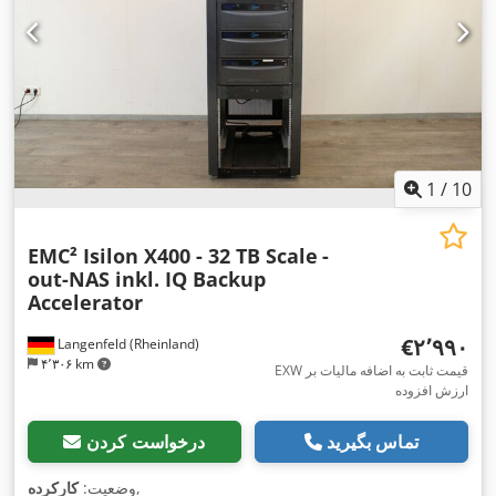
1
/
10
EMC² Isilon X400 - 32 TB Scale
-
out-NAS inkl. IQ Backup
Accelerator
‎€۲٬۹۹۰
Langenfeld (Rheinland)
۴٬۳۰۶ km
EXW قیمت ثابت به اضافه مالیات بر
ارزش افزوده
تماس بگیرید
درخواست کردن
,
وضعیت:
کارکرده