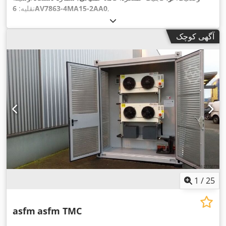
,
6AV7863-4MA15-2AA0
نقلیه:
آگهی کوچک
1
/
25
asfm
asfm TMC