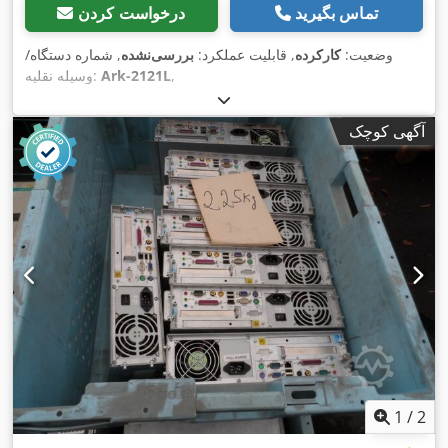
تماس بگیرید
درخواست کردن
وضعیت:
کارکرده
, قابلیت عملکرد:
بررسی‌نشده
, شماره دستگاه/
,
Ark-2121L
وسیله نقلیه:
آگهی کوچک
1
/
2