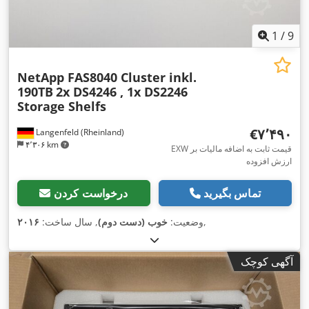
1
/
9
NetApp FAS8040 Cluster inkl.
190TB
2x DS4246 , 1x DS2246
Storage Shelfs
‎€۷٬۴۹۰
Langenfeld (Rheinland)
۴٬۳۰۶ km
EXW قیمت ثابت به اضافه مالیات بر
ارزش افزوده
تماس بگیرید
درخواست کردن
,
وضعیت:
خوب (دست دوم)
, سال ساخت:
۲۰۱۶
آگهی کوچک