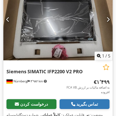
1
/
5
Siemens
SIMATIC IFP2200 V2 PRO
‎€۱٬۴۹۹
Nürnberg
۳٬۹۸۲ km
FCA VB به اضافه مالیات بر ارزش
افزوده
تماس بگیرید
درخواست کردن
وضعیت:
نو
, قابلیت عملکرد:
کاملاً عملیاتی
, شماره دستگاه/وسیله