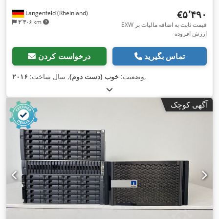
‎€۵٬۴۹۰
Langenfeld (Rheinland)
۴٬۳۰۶ km
EXW قیمت ثابت به اضافه مالیات بر
ارزش افزوده
تماس بگیرید
درخواست کردن
,
وضعیت:
خوب (دست دوم)
, سال ساخت:
۲۰۱۶
آگهی کوچک