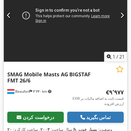
1
/
21
SMAG Mobile Masts AG
BIGSTAF
FMT 26/6
‎€۹٬۹۷۷
Beaufort
۴٬۳۳۰ km
EXW قیمت ثابت به اضافه مالیات بر
ارزش افزوده
تماس بگیرید
درخواست کردن
, وضعیت:
بسیار خوب
۲۰ h
سال ساخت:
۲۰۰۳
, ساعت کارکرد: