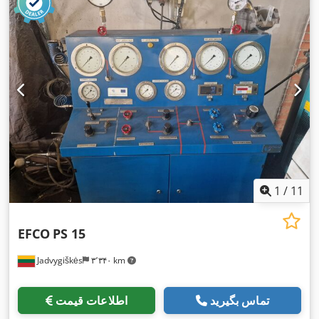
1
/
11
EFCO
PS 15
Jadvygiškės
۳٬۳۴۰ km
تماس بگیرید
اطلاعات قیمت