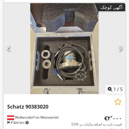
آگهی کوچک
1
/
5
Schatz
90383020
‎€۲٬۰۰۰
Wolkersdorf im Weinviertel
۳٬۵۶۸ km
EXW قیمت ثابت به اضافه مالیات بر