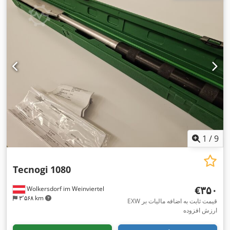
1
/
9
Tecnogi
1080
‎€۳۵۰
Wolkersdorf im Weinviertel
۳٬۵۶۸ km
EXW قیمت ثابت به اضافه مالیات بر
ارزش افزوده