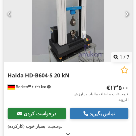
1
/
7
Haida
HD-B604-S 20 kN
‎€۱۳٬۵۰۰
Borken
۴٬۳۲۷ km
قیمت ثابت به اضافه مالیات بر ارزش
افزوده
تماس بگیرید
درخواست کردن
,
وضعیت:
بسیار خوب (کارکرده)