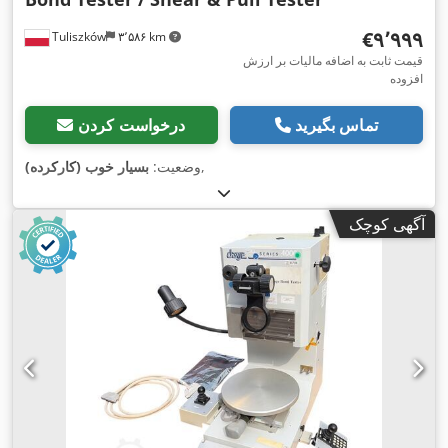
‎€۹٬۹۹۹
Tuliszków
۳٬۵۸۶ km
قیمت ثابت به اضافه مالیات بر ارزش
افزوده
تماس بگیرید
درخواست کردن
,
وضعیت:
بسیار خوب (کارکرده)
آگهی کوچک