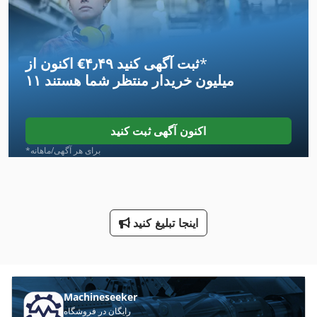
International 1486
International 1586
*
اکنون از ‎€۴٫۴۹ ثبت آگهی کنید
International 1754
۱۱ میلیون خریدار
منتظر شما هستند
International 2674
International 433
اکنون آگهی ثبت کنید
International 434
*برای هر آگهی/ماهانه
International 560
International 584
اینجا تبلیغ کنید
International 633
Kgs 1670
Mb 322
Machineseeker
رایگان در فروشگاه