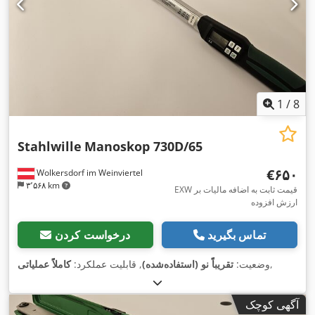
1
/
8
Stahlwille
Manoskop 730D/65
‎€۶۵۰
Wolkersdorf im Weinviertel
۳٬۵۶۸ km
EXW قیمت ثابت به اضافه مالیات بر
ارزش افزوده
تماس بگیرید
درخواست کردن
,
وضعیت:
تقریباً نو (استفاده‌شده)
, قابلیت عملکرد:
کاملاً عملیاتی
آگهی کوچک