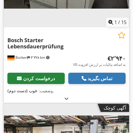
1
/
15
Bosch
Starter
Lebensdauerprüfung
‎€۲٬۹۴۰
Borken
۴٬۳۲۸ km
VB به اضافه مالیات بر ارزش افزوده
تماس بگیرید
درخواست کردن
,
وضعیت:
خوب (دست دوم)
آگهی کوچک