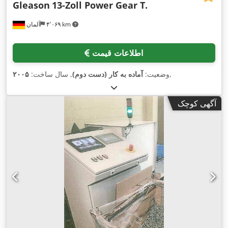
Gleason
13-Zoll Power Gear T.
۴٬۰۶۹ km
آلمان
اطلاعات قیمت
,
وضعیت:
آماده به کار (دست دوم)
, سال ساخت:
۲۰۰۵
آگهی کوچک