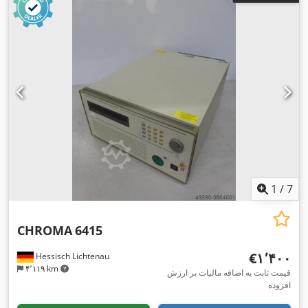
1
/
7
CHROMA
6415
‎€۱٬۴۰۰
Hessisch Lichtenau
۴٬۱۱۹ km
قیمت ثابت به اضافه مالیات بر ارزش
افزوده