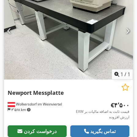
1
/
1
Newport
Messplatte
‎€۴٬۵۰۰
Wolkersdorf im Weinviertel
۳٬۵۶۸ km
EXW قیمت ثابت به اضافه مالیات بر
ارزش افزوده
تماس بگیرید
درخواست کردن