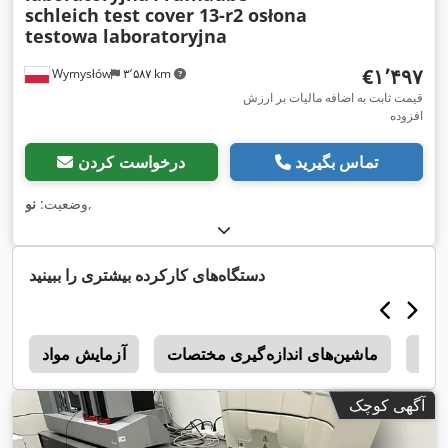
schleich test cover 13-r2 osłona
testowa laboratoryjna
‎€۱٬۴۹۷
Wymysłów
۳٬۵۸۷ km
قیمت ثابت به اضافه مالیات بر ارزش
افزوده
تماس بگیرید
درخواست کردن
,
وضعیت:
نو
دستگاه‌های کارکرده بیشتری را ببینید
Ho
ماشین‌های اندازه‌گیری مختصات
آزمایش مواد
h
آگهی کوچک