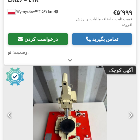
‎€۵٬۹۹۹
Wymysłów
۳٬۵۸۷ km
قیمت ثابت به اضافه مالیات بر ارزش
افزوده
تماس بگیرید
درخواست کردن
,
وضعیت:
نو
آگهی کوچک