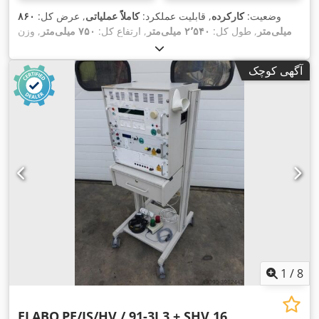
وضعیت:
کارکرده
, قابلیت عملکرد:
کاملاً عملیاتی
, عرض کل:
۸۶۰
میلی‌متر
, طول کل:
۲٬۵۴۰ میلی‌متر
, ارتفاع کل:
۷۵۰ میلی‌متر
, وزن
,
کل:
۶۰۰ کیلوگرم
, ارتفاع صفحه:
۱۲۰ میلی‌متر
آگهی کوچک
1
/
8
ELABO
PE/IS/HV / 91-3J.3 + SHV 16