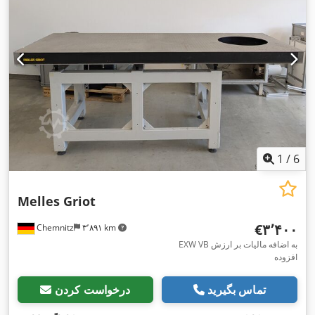
1
/
6
Melles Griot
‎€۳٬۴۰۰
Chemnitz
۳٬۸۹۱ km
EXW VB به اضافه مالیات بر ارزش
افزوده
تماس بگیرید
درخواست کردن