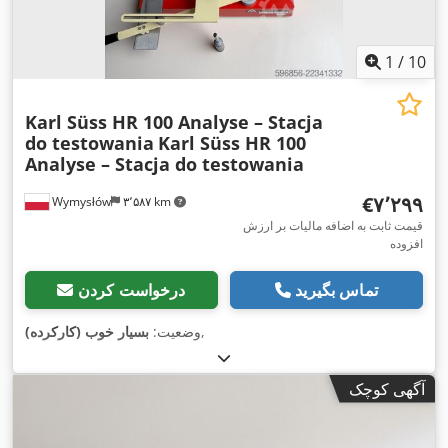
1
/
10
Karl Süss HR 100 Analyse – Stacja
do testowania
Karl Süss HR 100
Analyse – Stacja do testowania
‎€۷٬۲۹۹
Wymysłów
۳٬۵۸۷ km
قیمت ثابت به اضافه مالیات بر ارزش
افزوده
تماس بگیرید
درخواست کردن
,
وضعیت:
بسیار خوب (کارکرده)
آگهی کوچک