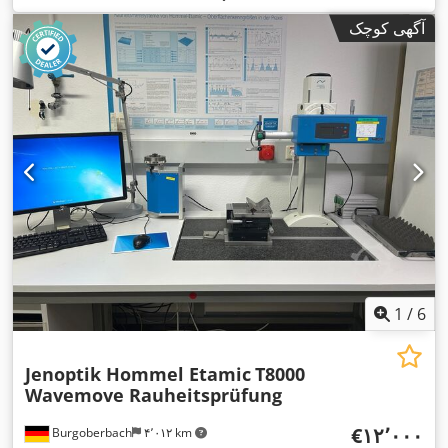
آگهی کوچک
1
/
6
Jenoptik Hommel Etamic
T8000
Wavemove Rauheitsprüfung
‎€۱۲٬۰۰۰
Burgoberbach
۴٬۰۱۲ km