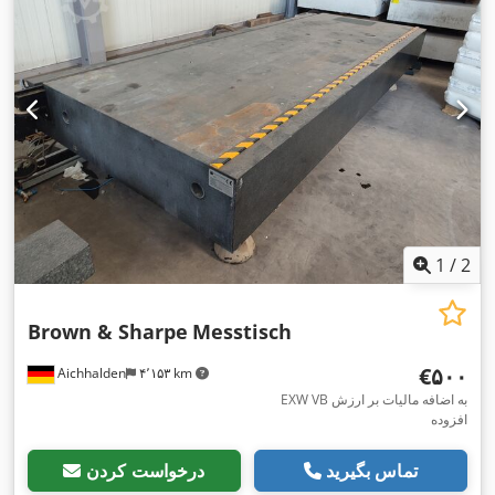
1
/
2
Brown & Sharpe
Messtisch
‎€۵۰۰
Aichhalden
۴٬۱۵۳ km
EXW VB به اضافه مالیات بر ارزش
افزوده
تماس بگیرید
درخواست کردن