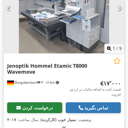
1
/
9
Jenoptik Hommel Etamic
T8000
Wavemove
‎€۱۷٬۰۰۰
Burgoberbach
۴٬۰۱۲ km
قیمت ثابت به اضافه مالیات بر ارزش
افزوده
تماس بگیرید
درخواست کردن
,
وضعیت:
بسیار خوب (کارکرده)
, سال ساخت:
۲۰۱۷