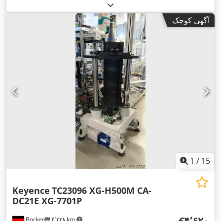
آگهی کوچک
1
/
15
Keyence
TC23096 XG-H500M CA-
DC21E XG-7701P
‎€۴٬۶۲۰
Borken
۴٬۳۲۸ km