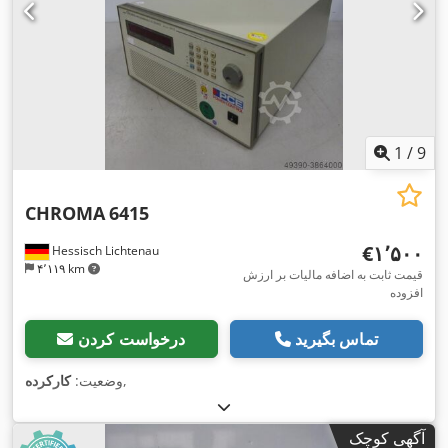
1
/
9
CHROMA
6415
‎€۱٬۵۰۰
Hessisch Lichtenau
۴٬۱۱۹ km
قیمت ثابت به اضافه مالیات بر ارزش
افزوده
تماس بگیرید
درخواست کردن
,
وضعیت:
کارکرده
آگهی کوچک