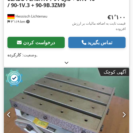
/ 90-1V.3 + 90-9B.3ZM9
‎€۱٬۱۰۰
Hessisch Lichtenau
۴٬۱۱۹ km
قیمت ثابت به اضافه مالیات بر ارزش
افزوده
تماس بگیرید
درخواست کردن
,
وضعیت:
کارکرده
آگهی کوچک