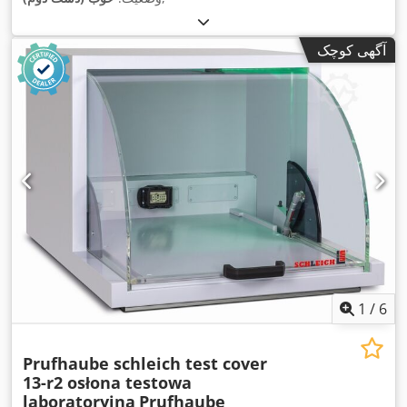
آگهی کوچک
1
/
6
Prufhaube schleich test cover
13-r2 osłona testowa
laboratoryjna
Prufhaube