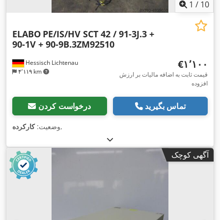
1
/
10
ELABO
PE/IS/HV SCT 42 / 91-3J.3 +
90-1V + 90-9B.3ZM92510
‎€۱٬۱۰۰
Hessisch Lichtenau
۴٬۱۱۹ km
قیمت ثابت به اضافه مالیات بر ارزش
افزوده
تماس بگیرید
درخواست کردن
,
وضعیت:
کارکرده
آگهی کوچک