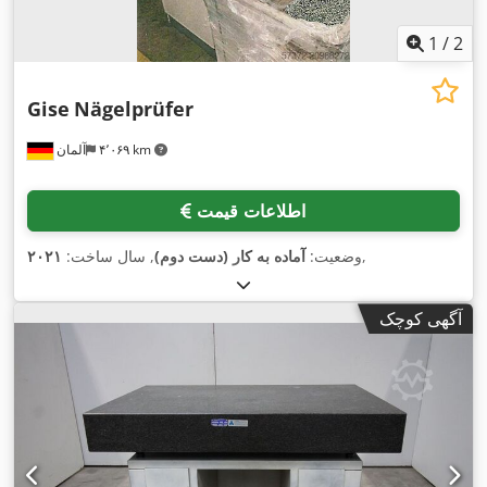
1
/
2
Gise
Nägelprüfer
۴٬۰۶۹ km
آلمان
اطلاعات قیمت
,
وضعیت:
آماده به کار (دست دوم)
, سال ساخت:
۲۰۲۱
آگهی کوچک