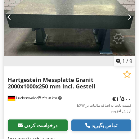
1
/
9
Hartgestein Messplatte
Granit
2000x1000x250 mm incl. Gestell
‎€۱٬۵۰۰
Luckenwalde
۳٬۹۱۵ km
EXW قیمت ثابت به اضافه مالیات بر
ارزش افزوده
تماس بگیرید
درخواست کردن
,
وضعیت:
خوب (دست دوم)