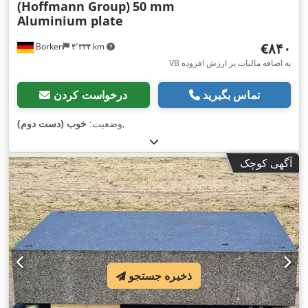
(Hoffmann Group)
50 mm
Aluminium plate
‎€۸۴۰
Borken
۴٬۳۳۴ km
VB به اضافه مالیات بر ارزش افزوده
تماس بگیرید
درخواست کردن
,
وضعیت:
خوب (دست دوم)
آگهی کوچک
ذخیره جستجو