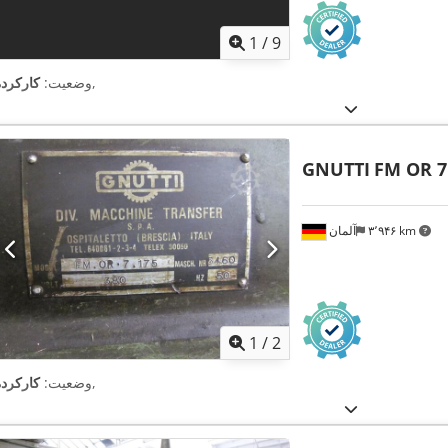
1
/
9
,
وضعیت:
کارکرده
GNUTTI
FM OR 7
۳٬۹۴۶ km
آلمان
1
/
2
,
وضعیت:
کارکرده