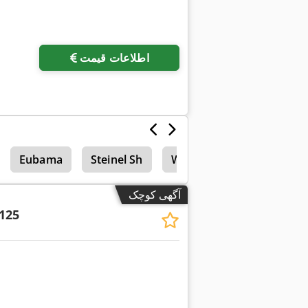
اطلاعات قیمت
Eubama
Steinel Sh
Wema
آگهی کوچک
125