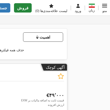
فروش
جستج
زبان
منو
ورود
لیست علاقه‌مندی‌ها
(0)
اهمیت
حذف همه فیلترها
آگهی کوچک
‎€۴۹٬۰۰۰
EXW قیمت ثابت به اضافه مالیات بر
ارزش افزوده