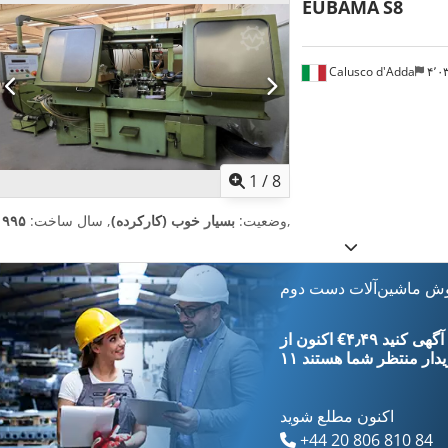
EUBAMA
S8
Calusco d'Adda
۴٬
1
/
8
,
وضعیت:
بسیار خوب (کارکرده)
, سال ساخت:
۱۹۹۵
وش ماشین‌آلات دست دوم
‎€۴٫۴۹ ثبت آگهی کنید
یدار
منتظر شما هستند
اکنون مطلع شوید
+44 20 806 810 84