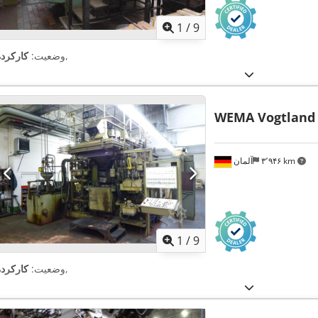
1
/
9
,
وضعیت:
کارکرده
WEMA Vogtland
۳٬۹۴۶ km
آلمان
1
/
9
,
وضعیت:
کارکرده