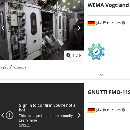
WEMA Vogtland
۳٬۹۴۶ km
آلمان
1
/
8
,
وضعیت:
کارکرده
GNUTTI
FMO-11S
۳٬۹۴۶ km
آلمان