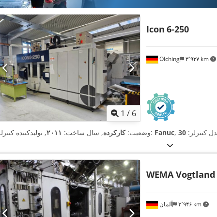
Icon
6-250
OIching
۳٬۹۳۷ km
1
/
6
مدل کنترلر:
Fanuc
, تولیدکننده کنترلر:
وضعیت:
کارکرده
, سال ساخت:
۲۰۱۱
WEMA Vogtland
۳٬۹۴۶ km
آلمان