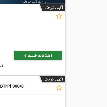
*برای هر آگهی/ماهانه
آگهی کوچک
اطلاعات قیمت
,
30i
, 
آگهی کوچک
BTrPi 900/8