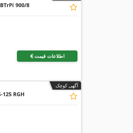
BTrPi 900/8
اطلاعات قیمت
آگهی کوچک
-125 RGH