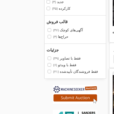
جدید
(۴)
کارکرده
(۴۵)
قالب فروش
آگهی‌های کوچک
(۴۶)
حراج‌ها
(۳)
جزئیات
فقط با تصاویر
(۴۹)
chnica
Rapida 104
Mchale 991 Be
Gbh 10
فقط با ویدئو
(۶)
فقط فروشندگان تأییدشده
(۲۱)