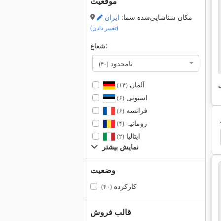
موقعیت
مکان شناسایی‌شده شما:
ایران
(تغییر دادن)
شعاع:
نامحدود
(۴۰)
آلمان
ی
(۱۴)
استونی
(۶)
فرانسه
(۶)
رومانیہ
(۴)
ایتالیا
Juki Mb 373
Juki
Adler 1217
Adler
چر
(۲)
نمایش بیشتر
وضعیت
کارکرده
(۴۰)
قالب فروش