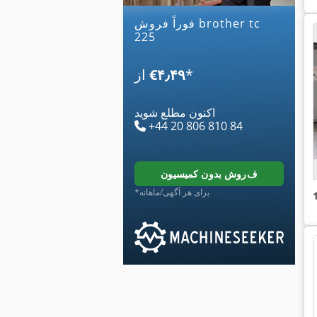
فوراً فروش brother tc
225
*
‎€۴٫۴۹
از
اکنون مطلع شوید
+44 20 806 810 84
فروش بدون کمیسیون
*برای هر آگهی/ماهانه