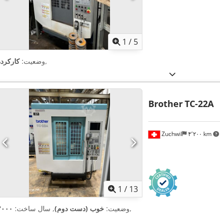
1
/
5
,
وضعیت:
کارکرده
Brother
TC-22A
Zuchwil
۴٬۲۰۰ km
1
/
13
,
وضعیت:
خوب (دست دوم)
, سال ساخت:
۲۰۰۰