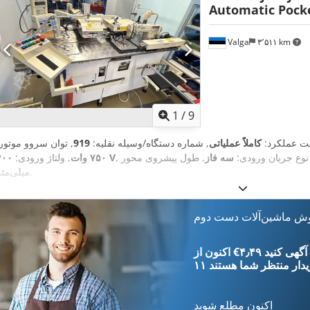
Automatic Pocke
Valga
۳٬۵۱۱ km
1
/
9
لیت عملکرد:
کاملاً عملیاتی
, شماره دستگاه/وسیله نقلیه:
919
, توان سروو موتور:
X:
, نوع جریان ورودی:
سه فاز
۴۰۰ V
۷۵۰ وات
, ولتاژ ورودی:
,
میلی‌متر
وش ماشین‌آلات دست دوم
‎€۴٫۴۹ ثبت آگهی کنید
یدار
منتظر شما هستند
اکنون مطلع شوید