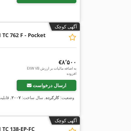
آگهی کوچک
 TC 762 F - Pocket
‎€۸٬۵۰۰
EXW VB به اضافه مالیات بر ارزش
افزوده
ارسال درخواست
وضعیت:
کارکرده
, سال ساخت:
۲۰۰۷
, قابلی
آگهی کوچک
 TC 138-EP-FC