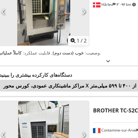
Hårlev
۴٬۰۹۳ km
1
/
2
,
وضعیت:
خوب (دست دوم)
, قابلیت عملکرد:
کاملاً عملیات
دستگاه‌های کارکرده بیشتری را ببینید
مراکز ماشینکاری عمودی، کورس محور X از ۴۰۰ تا ۵۹۹ میلی‌متر
BROTHER
TC-S2C
Contamine-sur-Arve