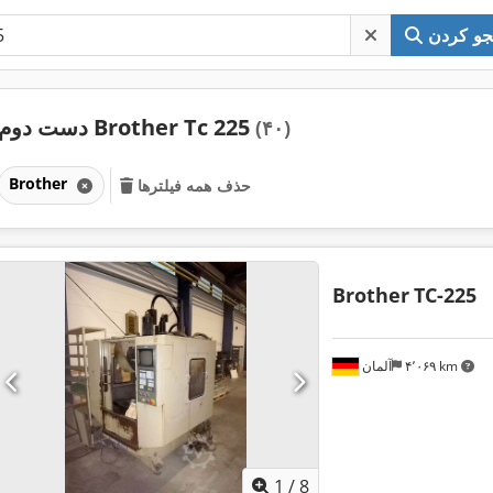
و کردن
دست دوم Brother Tc 225
(۴۰)
Brother
حذف همه فیلترها
Brother
TC-225
۴٬۰۶۹ km
آلمان
1
/
8