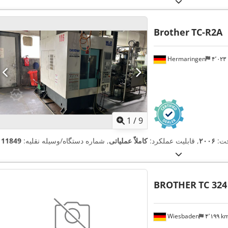
Brother
TC-R2A
Hermaringen
۴٬۰۲
1
/
9
خت:
۲۰۰۶
, قابلیت عملکرد:
کاملاً عملیاتی
, شماره دستگاه/وسیله نقلیه:
111849
BROTHER
TC 324
Wiesbaden
۴٬۱۹۹ 