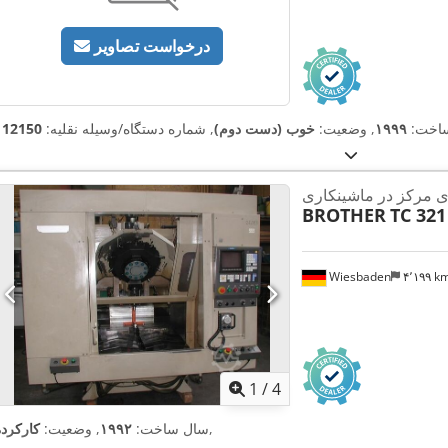
درخواست تصاویر
اخت:
۱۹۹۹
, وضعیت:
خوب (دست دوم)
, شماره دستگاه/وسیله نقلیه:
112150
 مرکز در ماشینکاری
BROTHER
TC 321
Wiesbaden
۴٬۱۹۹ 
1
/
4
,
سال ساخت:
۱۹۹۲
, وضعیت:
کارکرده