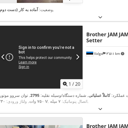
,
وضعیت:
آماده به کار (دست دوم)
Brother JAM
JAM
Setter
Valga
۳٬۵۱۱ km
1
/
20
ت عملکرد:
کاملاً عملیاتی
, شماره دستگاه/وسیله نقلیه:
2795
, توان سروو موتور:
,
, اتصال پنوماتیک:
۷ میله
۲۳۰ V
۷۵۰ وات
, ولتاژ ورودی:
Brother JAM
JAM