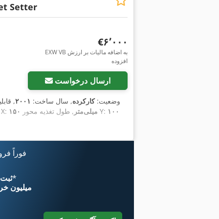
t Setter
‎€۶٬۰۰۰
EXW VB به اضافه مالیات بر ارزش
افزوده
ارسال درخواست
وضعیت:
کارکرده
, سال ساخت:
۲۰۰۱
, قاب
۱۰۰
, طول تغذیه محور Y:
۱۵۰ میلی‌متر
, طول پیشروی محور 
فوراً فر
*
اکنون از 
۱۱ میلیون خر