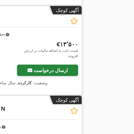
آگهی کوچک
۳ km
‎€۱۳٬۵۰۰
قیمت ثابت به اضافه مالیات بر ارزش
افزوده
ارسال درخواست
,
وضعیت:
کارکرده
, سال سا
آگهی کوچک
 N
km