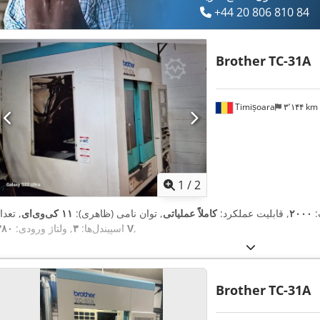
+44 20 806 810 84
Brother
TC-31A
Timișoara
۳٬۱۴۴ km
1
/
2
:
۲۰۰۰
, قابلیت عملکرد:
کاملاً عملیاتی
, توان نامی (ظاهری):
۱۱ کی‌وی‌ای
, تعدا
,
۳۸۰ V
اسپیندل‌ها:
۳
, ولتاژ ورودی:
Brother
TC-31A