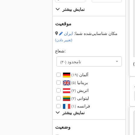
نمایش بیشتر
موقعیت
مکان شناسایی‌شده شما:
ایران
(تغییر دادن)
شعاع:
نامحدود
(۳۰)
آلمان
(۱۹)
بریتانیا
(۵)
اتریش
(۲)
b
Precise
Delta Lc 400
Chevalier
Aba
لیتوانی
(۲)
فرانسه
(۱)
نمایش بیشتر
وضعیت