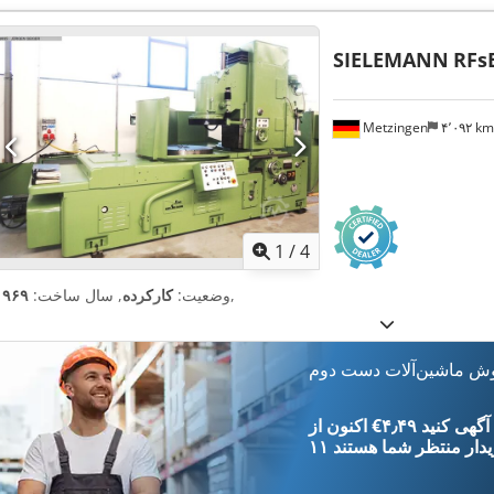
SIELEMANN
RFs
Metzingen
۴٬۰۹۲ k
1
/
4
,
وضعیت:
کارکرده
, سال ساخت:
۱۹۶۹
وش ماشین‌آلات دست دوم
‎€۴٫۴۹ ثبت آگهی کنید
یدار
منتظر شما هستند