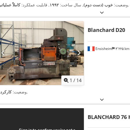
,
وضعیت:
خوب (دست دوم)
, سال ساخت:
۱۹۹۲
, قابلیت عملکرد:
کاملاً عملیات
Blanchard
D20
Ensisheim
۴٬۲۲۵ k
1
/
14
,
وضعیت:
کارکرده
BLANCHARD
76 