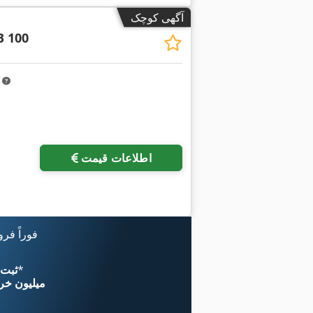
آگهی کوچک
B 100
m
اطلاعات قیمت
فوراً فر
*
اکنون از 
۱۱ میلیون خر