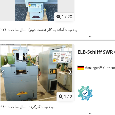
1
/
20
,
وضعیت:
آماده به کار (دست دوم)
, سال ساخت:
۲۰۲۱
ELB-Schliff
SWR 
Metzingen
۴٬۰۹۲ k
1
/
2
,
وضعیت:
کارکرده
, سال ساخت:
۱۹۸۰