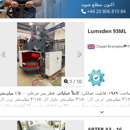
اکنون مطلع شوید
+44 20 806 810 84
Lumsden
93ML
Chapel Brampton
1
/
10
ساخت:
۱۹۸۹
, قابلیت عملکرد:
کاملاً عملیاتی
, قطر میز چرخان:
۱٬۵۰۰ میلی‌متر
۳ میلی‌متر
, عرض کل:
۳٬۱۵۰ میلی‌متر
, طول کل:
۴٬۱۶۵ میلی‌متر
, وزن کل:
, سرعت اسپیندل سنگ زنی:
۴۵۰ دور/دقیقه
, قدرت:
۴۵ کیلووات (٫۱۸
,
اسب بخار)
, قطر میز:
۱٬۵۰۰ میلی‌متر
ARTER
A3 - 16