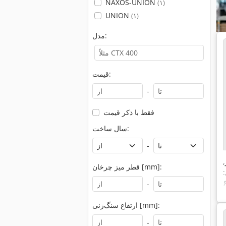
NAXOS-UNION
(۱)
UNION
(۱)
مدل:
قیمت:
-
فقط با ذکر قیمت
سال ساخت:
-
,
قطر میز چرخان [mm]:
۶۱
-
ارتفاع سنگ‌زنی [mm]:
-