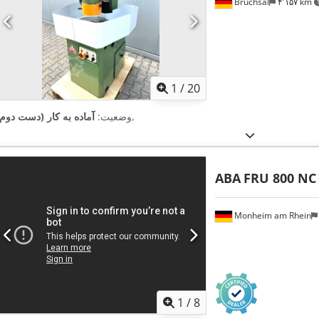
Bruchsal
۴٬۱۵۷ km
1
/
20
,
وضعیت:
آماده به کار (دست دوم)
ABA
FRU 800 NC
Monheim am Rhein
1
/
8