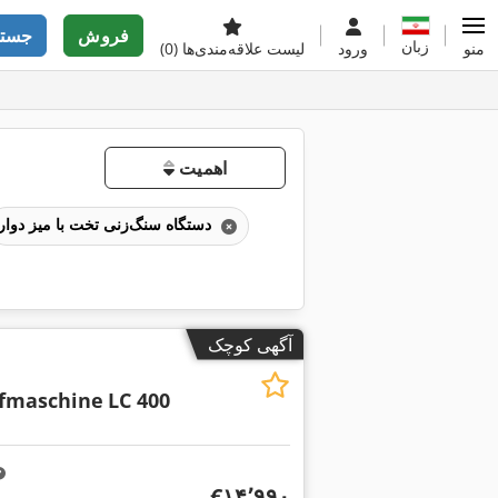
فروش
جستج
زبان
منو
ورود
لیست علاقه‌مندی‌ها
(0)
اهمیت
دستگاه سنگ‌زنی تخت با میز دوار
آگهی کوچک
ifmaschine
LC 400
‎€۱۴٬۹۹۰