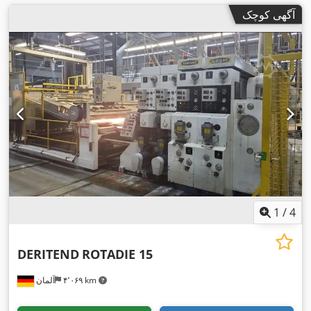
آگهی کوچک
1
/
4
DERITEND
ROTADIE 15
۴٬۰۶۹ km
آلمان