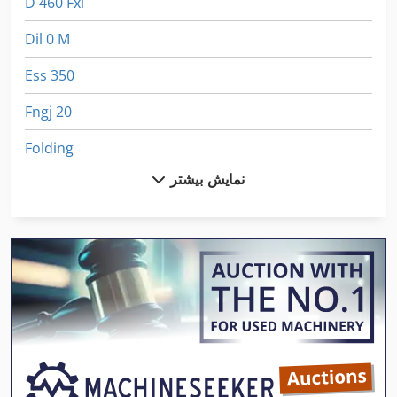
D 460 Fxl
Dil 0 M
Ess 350
Fngj 20
Folding
نمایش بیشتر
Frm D Midi
Fs 520
Fz 0
Hsc 20 Linear
Ls 703
Ng 200