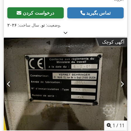
تماس بگیرید
درخواست کردن
,
وضعیت:
نو
, سال ساخت:
۲۰۲۶
آگهی کوچک
1
/
11