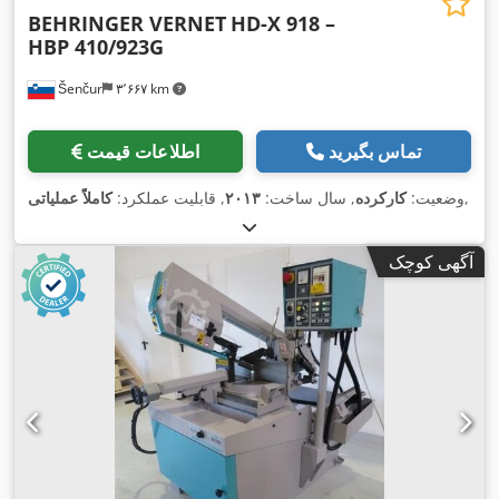
BEHRINGER VERNET
HD-X 918 –
HBP 410/923G
Šenčur
۳٬۶۶۷ km
تماس بگیرید
اطلاعات قیمت
,
وضعیت:
کارکرده
, سال ساخت:
۲۰۱۳
, قابلیت عملکرد:
کاملاً عملیاتی
آگهی کوچک