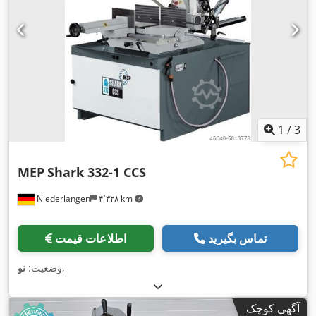
1
/
3
MEP
Shark 332-1 CCS
Niederlangen
۴٬۳۲۸ km
تماس بگیرید
اطلاعات قیمت
,
وضعیت:
نو
آگهی کوچک