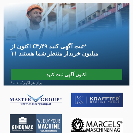
International 1586
International 2674
International 433
*
اکنون از ‎€۴٫۴۹ ثبت آگهی کنید
International 434
۱۱ میلیون خریدار
منتظر شما هستند
International 510
International 5288
اکنون آگهی ثبت کنید
International 560
*برای هر آگهی/ماهانه
International 584
International 633
International 733
Na 3000