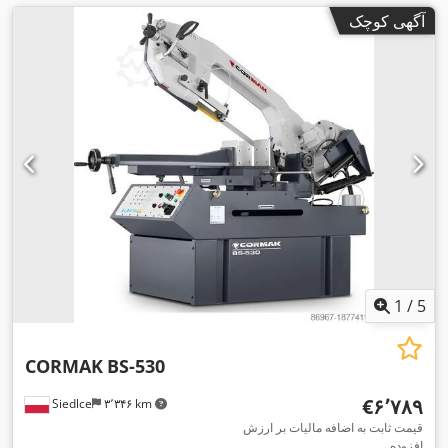
آگهی کوچک
1
/
5
CORMAK
BS-530
‎€۶٬۷۸۹
Siedlce
۳٬۳۴۶ km
قیمت ثابت به اضافه مالیات بر ارزش
افزوده