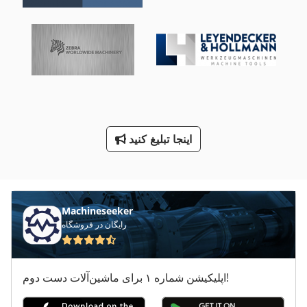
Ng 200
اره نواری قابل حمل
اره نواری مینی
راهنمای و راهنمایی تا 500 Mm ماشین تراش دوک نخ ریسی
محور خودرو نوار نقاله
اینجا تبلیغ کنید
معاون 200 Mm
نوار خسته کننده
Machineseeker
رایگان در فروشگاه
اپلیکیشن شماره ۱ برای ماشین‌آلات دست دوم!