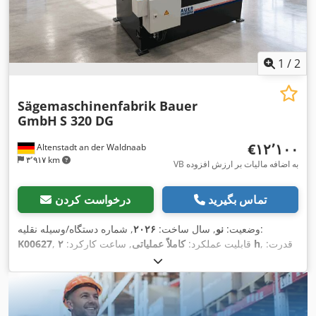
1
/
2
Sägemaschinenfabrik Bauer
GmbH
S 320 DG
‎€۱۲٬۱۰۰
Altenstadt an der Waldnaab
۳٬۹۱۷ km
VB به اضافه مالیات بر ارزش افزوده
تماس بگیرید
درخواست کردن
, شماره دستگاه/وسیله نقلیه:
وضعیت:
نو
, سال ساخت:
۲۰۲۶
, قدرت:
۲ h
, قابلیت عملکرد:
کاملاً عملیاتی
, ساعت کارکرد:
K00627
, فرکانس
۴۰۰ V
۱٫۸ کیلووات (۲٫۴۵ اسب بخار)
, ولتاژ ورودی:
ورودی:
۵۰ هرتز
, حداکثر ارتفاع برش:
۲۴۰ میلی‌متر
, حداکثر عرض
برش:
۴۵۰ میلی‌متر
, نوع کنترل:
دستی
, دامنه چرخش:
۴۵٬۰۶۰ °
, نوع
تحریک:
دستی
, ارتفاع کل:
۱٬۳۰۰ میلی‌متر
, طول کل:
۲٬۰۰۰