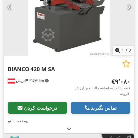
1
/
2
BIANCO
420 M SA
‎€۹٬۰۸۰
۳٬۵۷۲ km
اتریش
قیمت ثابت به اضافه مالیات بر ارزش
افزوده
تماس بگیرید
درخواست کردن
,
وضعیت:
نو