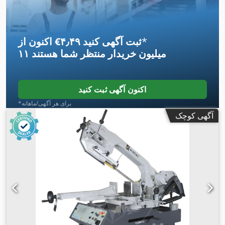
میلی‌متر
, عرض کل:
۸۵۰ میلی‌متر
, تجهیزات:
مستندات / راهنما,
,
نشان CE
*
اکنون از ‎€۴٫۴۹ ثبت آگهی کنید
۱۱ میلیون خریدار
منتظر شما هستند
اکنون آگهی ثبت کنید
*برای هر آگهی/ماهانه
آگهی کوچک