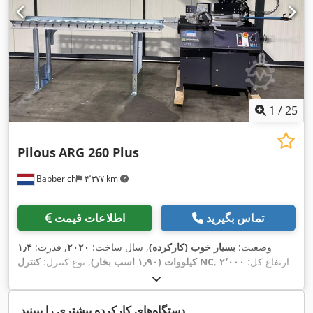
1
/
25
Pilous
ARG 260 Plus
Babberich
۴٬۳۷۷ km
تماس بگیرید
اطلاعات قیمت
وضعیت:
بسیار خوب (کارکرده)
, سال ساخت:
۲۰۲۰
, قدرت:
۱٫۴
, ارتفاع کل:
۲٬۰۰۰
کنترل NC
کیلووات (۱٫۹۰ اسب بخار)
, نوع کنترل:
,
میلی‌متر
, طول کل:
۱٬۹۰۰ میلی‌متر
, عرض کل:
۱٬۸۰۰ میلی‌متر
دستگاه‌های کارکرده بیشتری را ببینید