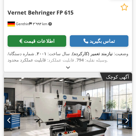
Vernet Behringer
FP 615
Genthin
۳٬۹۹۳ km
تماس بگیرید
اطلاعات قیمت
وضعیت:
نیازمند تعمیر (کارکرده)
, سال ساخت:
۲۰۰۱
, شماره دستگاه/
,
وسیله نقلیه:
794
, قابلیت عملکرد:
قابلیت عملکرد محدود
آگهی کوچک