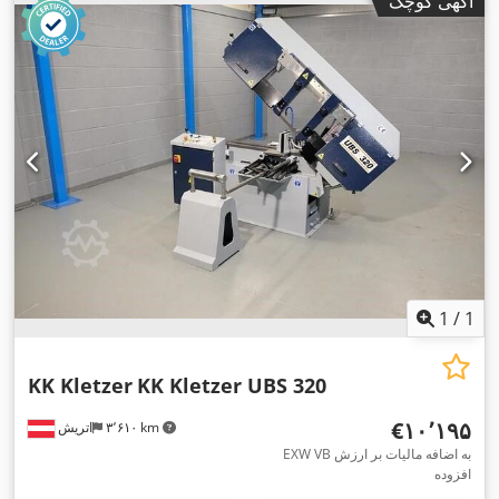
آگهی کوچک
1
/
1
KK Kletzer
KK Kletzer UBS 320
‎€۱۰٬۱۹۵
۳٬۶۱۰ km
اتریش
EXW VB به اضافه مالیات بر ارزش
افزوده