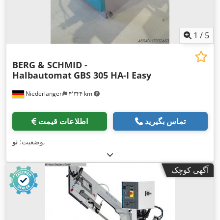
1
/
5
BERG & SCHMID -
Halbautomat
GBS 305 HA-I Easy
Niederlangen
۴٬۳۲۴ km
تماس بگیرید
اطلاعات قیمت
,
وضعیت:
نو
آگهی کوچک