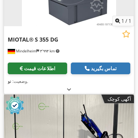
1
/
1
MIOTAL®
S 355 DG
Mindelheim
۳٬۹۹۴ km
تماس بگیرید
اطلاعات قیمت
,
وضعیت:
نو
آگهی کوچک