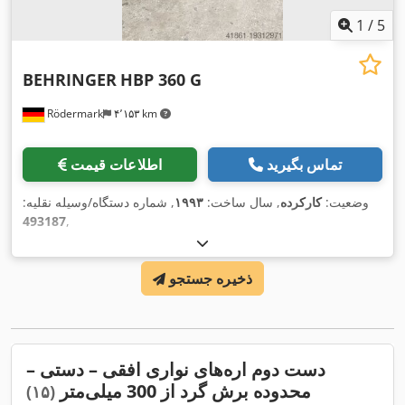
1
/
5
BEHRINGER
HBP 360 G
Rödermark
۴٬۱۵۳ km
تماس بگیرید
اطلاعات قیمت
وضعیت:
کارکرده
, سال ساخت:
۱۹۹۳
, شماره دستگاه/وسیله نقلیه:
493187
,
ذخیره جستجو
دست دوم اره‌های نواری افقی – دستی –
محدوده برش گرد از 300 میلی‌متر
(۱۵)