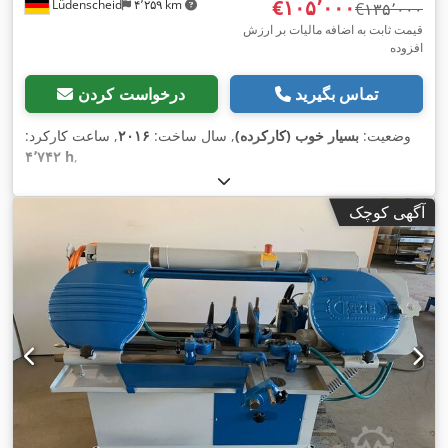
‎€۱۰۵٬۰۰۰
Lüdenscheid
۴٬۲۵۹ km
‎€۱۳۵٬۰۰۰
قیمت ثابت به اضافه مالیات بر ارزش
افزوده
تماس بگیرید
درخواست کردن
وضعیت:
بسیار خوب (کارکرده)
, سال ساخت:
۲۰۱۶
, ساعت کارکرد:
۴٬۷۴۲ h
,
آگهی کوچک