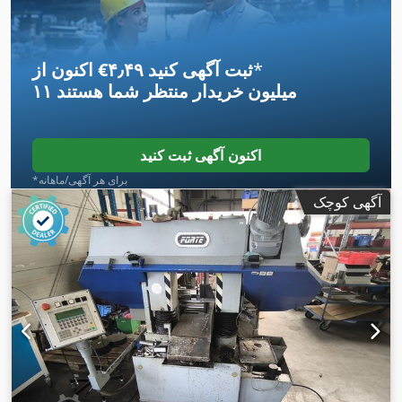
*
اکنون از ‎€۴٫۴۹ ثبت آگهی کنید
۱۱ میلیون خریدار
منتظر شما هستند
اکنون آگهی ثبت کنید
*برای هر آگهی/ماهانه
آگهی کوچک