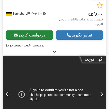
‎€۵٬۸۰۰
Sonneberg
۳٬۹۹۹ km
قیمت ثابت به اضافه مالیات بر ارزش
افزوده
تماس بگیرید
درخواست کردن
,
وضعیت:
خوب (دست دوم)
آگهی کوچک