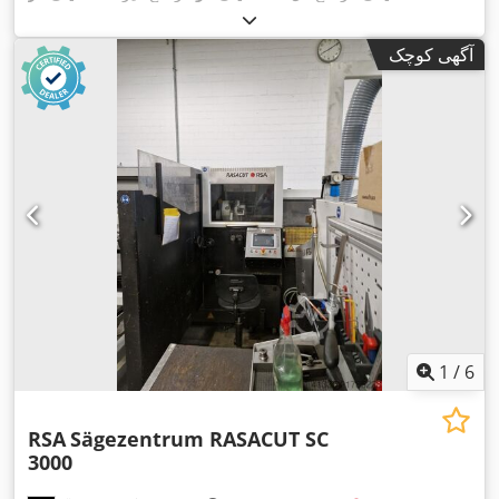
آگهی کوچک
1
/
6
RSA
Sägezentrum RASACUT SC
3000