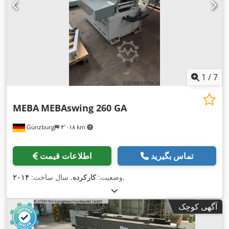
1
/
7
MEBA
MEBAswing 260 GA
Günzburg
۴٬۰۱۸ km
تماس بگیرید
اطلاعات قیمت
,
وضعیت:
کارکرده
, سال ساخت:
۲۰۱۴
آگهی کوچک