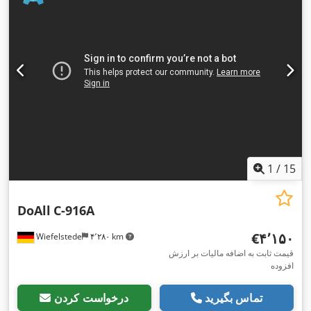
1
/
15
DoAll
C-916A
‎€۴٬۱۵۰
Wiefelstede
۴٬۲۸۰ km
قیمت ثابت به اضافه مالیات بر ارزش
افزوده
تماس بگیرید
درخواست کردن