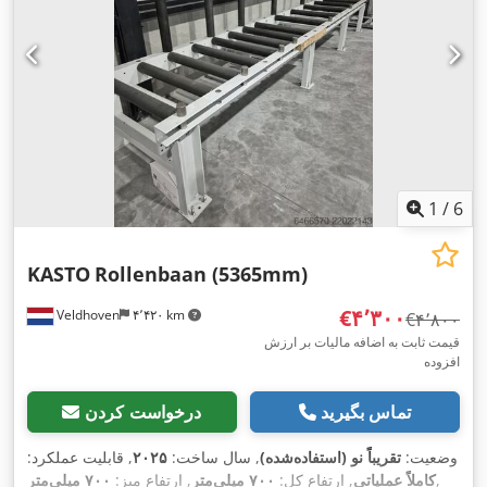
1
/
6
KASTO
Rollenbaan (5365mm)
‎€۴٬۳۰۰
Veldhoven
۴٬۴۲۰ km
‎€۴٬۸۰۰
قیمت ثابت به اضافه مالیات بر ارزش
افزوده
تماس بگیرید
درخواست کردن
وضعیت:
تقریباً نو (استفاده‌شده)
, سال ساخت:
۲۰۲۵
, قابلیت عملکرد:
,
کاملاً عملیاتی
, ارتفاع کل:
۷۰۰ میلی‌متر
, ارتفاع میز:
۷۰۰ میلی‌متر