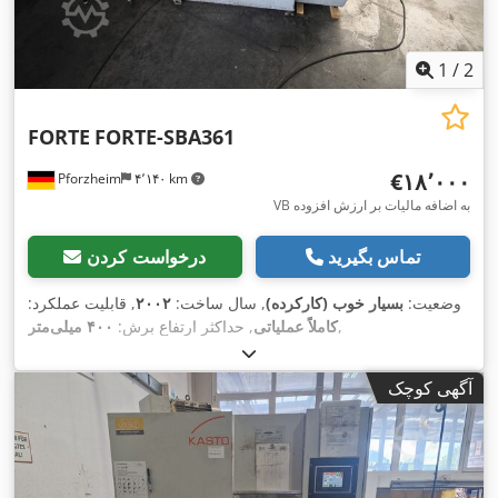
1
/
2
FORTE
FORTE-SBA361
‎€۱۸٬۰۰۰
Pforzheim
۴٬۱۴۰ km
VB به اضافه مالیات بر ارزش افزوده
تماس بگیرید
درخواست کردن
وضعیت:
بسیار خوب (کارکرده)
, سال ساخت:
۲۰۰۲
, قابلیت عملکرد:
,
کاملاً عملیاتی
, حداکثر ارتفاع برش:
۴۰۰ میلی‌متر
آگهی کوچک