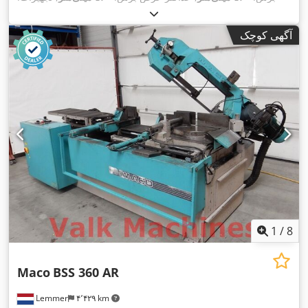
,
نشان CE
آگهی کوچک
1
/
8
Maco
BSS 360 AR
Lemmer
۴٬۴۲۹ km