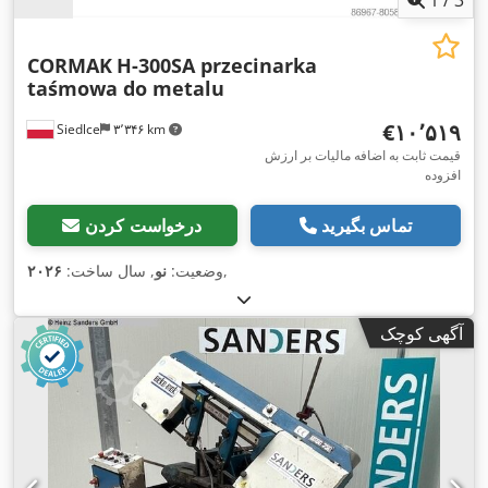
CORMAK
H-300SA przecinarka
taśmowa do metalu
‎€۱۰٬۵۱۹
Siedlce
۳٬۳۴۶ km
قیمت ثابت به اضافه مالیات بر ارزش
افزوده
تماس بگیرید
درخواست کردن
,
وضعیت:
نو
, سال ساخت:
۲۰۲۶
آگهی کوچک