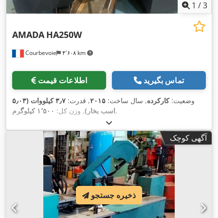
1
/
3
AMADA
HA250W
Courbevoie
۴٬۶۰۸ km
تماس بگیرید
اطلاعات قیمت
وضعیت:
کارکرده
, سال ساخت:
۲۰۱۵
, قدرت:
۳٫۷ کیلووات (۵٫۰۳
,
اسب بخار)
, وزن کل:
۱٬۵۰۰ کیلوگرم
آگهی کوچک
ذخیره جستجو