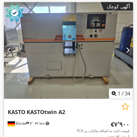
آگهی کوچک
1
/
34
KASTO
KASTOtwin A2
‎€۷٬۹۰۰
Börde
۴٬۰۴۲ km
FCA قیمت ثابت به اضافه مالیات بر
ارزش افزوده