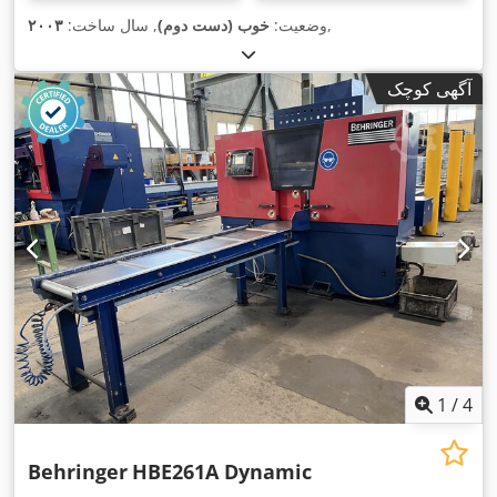
,
وضعیت:
خوب (دست دوم)
, سال ساخت:
۲۰۰۳
آگهی کوچک
1
/
4
Behringer
HBE261A Dynamic