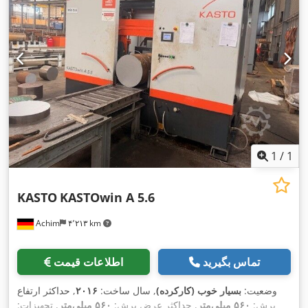
1
/
1
KASTO
KASTOwin A 5.6
Achim
۴٬۲۱۳ km
تماس بگیرید
اطلاعات قیمت
وضعیت:
بسیار خوب (کارکرده)
, سال ساخت:
۲۰۱۶
, حداکثر ارتفاع
برش:
۵۶۰ میلی‌متر
, حداکثر عرض برش:
۵۶۰ میلی‌متر
, تجهیزات: