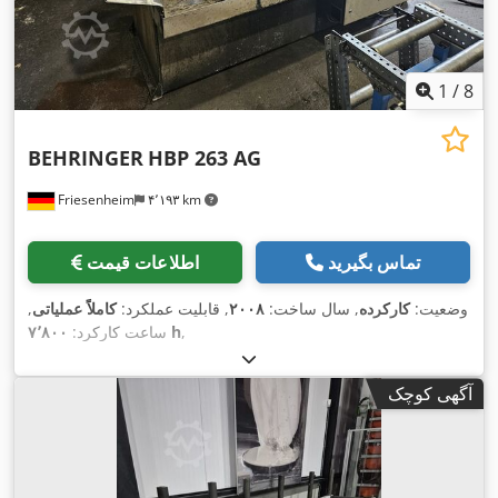
1
/
8
BEHRINGER
HBP 263 AG
Friesenheim
۴٬۱۹۳ km
تماس بگیرید
اطلاعات قیمت
وضعیت:
کارکرده
, سال ساخت:
۲۰۰۸
, قابلیت عملکرد:
کاملاً عملیاتی
,
,
۷٬۸۰۰ h
ساعت کارکرد:
آگهی کوچک