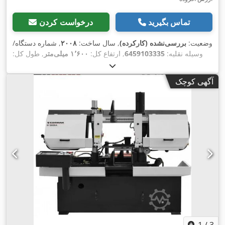
تماس بگیرید
درخواست کردن
وضعیت:
بررسی‌نشده (کارکرده)
, سال ساخت:
۲۰۰۸
, شماره دستگاه/
وسیله نقلیه:
6459103335
, ارتفاع کل:
۱٬۶۰۰ میلی‌متر
, طول کل:
,
۲٬۵۰۰ میلی‌متر
, عرض کل:
۱٬۸۰۰ میلی‌متر
آگهی کوچک
1
/
3