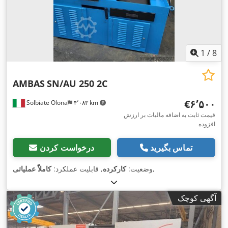
1
/
8
AMBAS
SN/AU 250 2C
‎€۶٬۵۰۰
Solbiate Olona
۴٬۰۸۳ km
قیمت ثابت به اضافه مالیات بر ارزش
افزوده
تماس بگیرید
درخواست کردن
,
وضعیت:
کارکرده
, قابلیت عملکرد:
کاملاً عملیاتی
آگهی کوچک