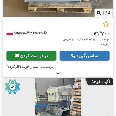
1
/
4
‎€۱٬۷۰۰
Zambrów
۳٬۳۹۵ km
قیمت ثابت به اضافه مالیات بر ارزش
افزوده
تماس بگیرید
درخواست کردن
,
وضعیت:
بسیار خوب (کارکرده)
آگهی کوچک