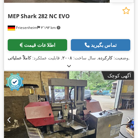
MEP
Shark 282 NC EVO
Friesenheim
۴٬۱۹۳ km
تماس بگیرید
اطلاعات قیمت
,
وضعیت:
کارکرده
, سال ساخت:
۲۰۰۸
, قابلیت عملکرد:
کاملاً عملیاتی
آگهی کوچک