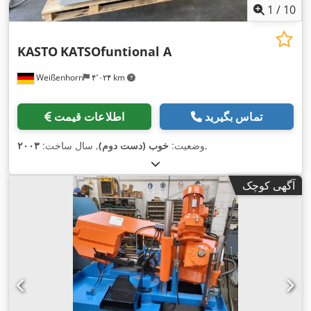
1
/
10
KASTO
KATSOfuntional A
Weißenhorn
۴٬۰۲۴ km
تماس بگیرید
اطلاعات قیمت
,
وضعیت:
خوب (دست دوم)
, سال ساخت:
۲۰۰۳
آگهی کوچک