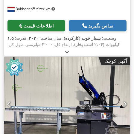
Babberich
۴٬۳۷۷ km
تماس بگیرید
اطلاعات قیمت
وضعیت:
بسیار خوب (کارکرده)
, سال ساخت:
۲۰۲۰
, قدرت:
۱٫۵
کیلووات (۲٫۰۴ اسب بخار)
, ارتفاع کل:
۲٬۰۰۰ میلی‌متر
, طول کل:
,
۱٬۹۳۰ میلی‌متر
, عرض کل:
۱٬۶۱۰ میلی‌متر
آگهی کوچک