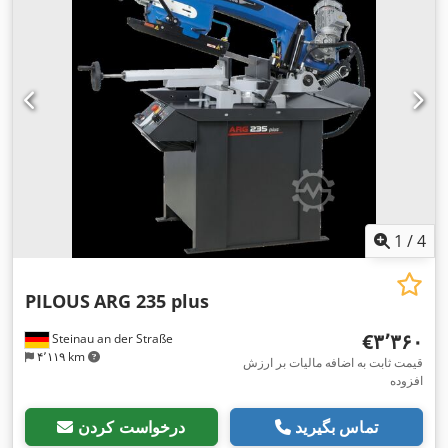
1
/
4
PILOUS
ARG 235 plus
‎€۳٬۳۶۰
Steinau an der Straße
۴٬۱۱۹ km
قیمت ثابت به اضافه مالیات بر ارزش
افزوده
تماس بگیرید
درخواست کردن