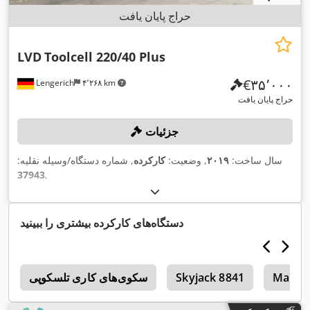
حراج پایان یافت
LVD
Toolcell 220/40 Plus
‎€۳۵٬۰۰۰
Lengerich
۴٬۲۶۸ km
حراج پایان یافت
جزئیات
سال ساخت:
۲۰۱۹
, وضعیت:
کارکرده
, شماره دستگاه/وسیله نقلیه:
37943
,
دستگاه‌های کارکرده بیشتری را ببینید
Manito
Skyjack 8841
سکوی‌های کاری تلسکوپی
5