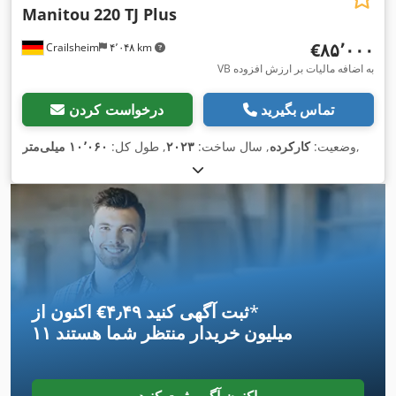
Manitou
220 TJ Plus
‎€۸۵٬۰۰۰
Crailsheim
۴٬۰۴۸ km
VB به اضافه مالیات بر ارزش افزوده
تماس بگیرید
درخواست کردن
,
وضعیت:
کارکرده
, سال ساخت:
۲۰۲۳
, طول کل:
۱۰٬۰۶۰ میلی‌متر
*
اکنون از ‎€۴٫۴۹ ثبت آگهی کنید
۱۱ میلیون خریدار
منتظر شما هستند
اکنون آگهی ثبت کنید