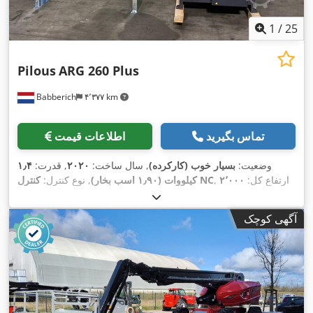
1
/
25
Pilous
ARG 260 Plus
Babberich
۴٬۳۷۷ km
تماس بگیرید
اطلاعات قیمت
وضعیت:
بسیار خوب (کارکرده)
, سال ساخت:
۲۰۲۰
, قدرت:
۱٫۴
, ارتفاع کل:
۲٬۰۰۰
کنترل NC
کیلووات (۱٫۹۰ اسب بخار)
, نوع کنترل:
,
میلی‌متر
, طول کل:
۱٬۹۰۰ میلی‌متر
, عرض کل:
۱٬۸۰۰ میلی‌متر
آگهی کوچک