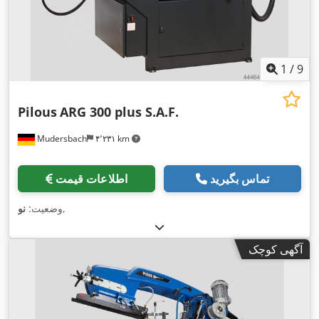
1
/
9
Pilous
ARG 300 plus S.A.F.
Mudersbach
۴٬۲۳۱ km
تماس بگیرید
اطلاعات قیمت
,
وضعیت:
نو
آگهی کوچک