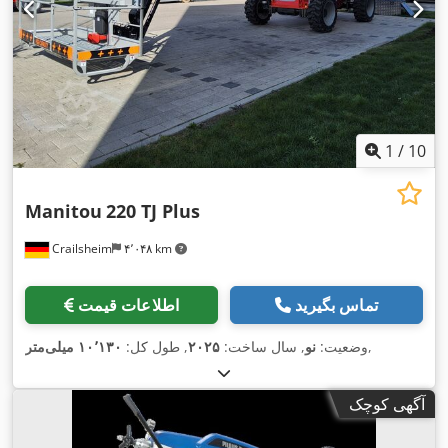
1
/
10
Manitou
220 TJ Plus
Crailsheim
۴٬۰۴۸ km
تماس بگیرید
اطلاعات قیمت
,
وضعیت:
نو
, سال ساخت:
۲۰۲۵
, طول کل:
۱۰٬۱۳۰ میلی‌متر
آگهی کوچک