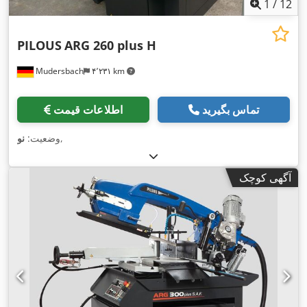
1
/
12
PILOUS
ARG 260 plus H
Mudersbach
۴٬۲۳۱ km
تماس بگیرید
اطلاعات قیمت
,
وضعیت:
نو
آگهی کوچک