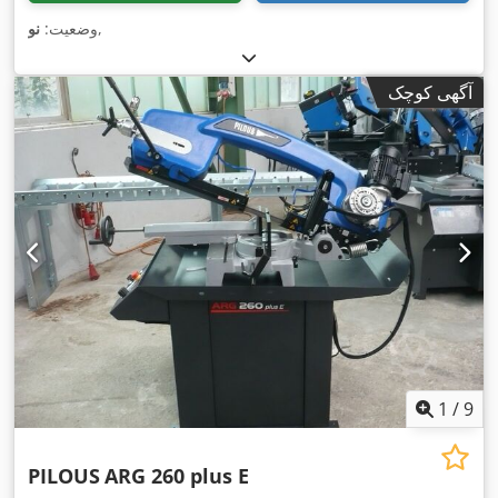
,
وضعیت:
نو
آگهی کوچک
1
/
9
PILOUS
ARG 260 plus E