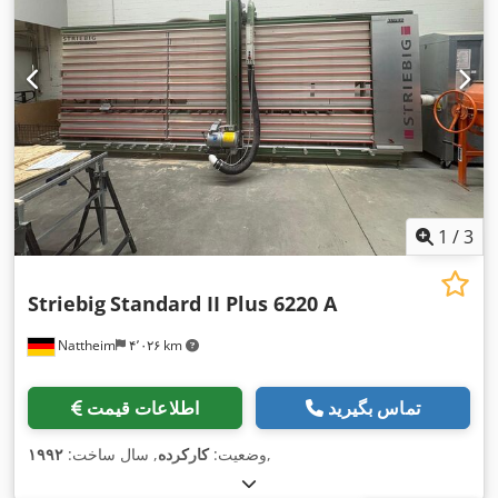
1
/
3
Striebig
Standard II Plus 6220 A
Nattheim
۴٬۰۲۶ km
تماس بگیرید
اطلاعات قیمت
,
وضعیت:
کارکرده
, سال ساخت:
۱۹۹۲