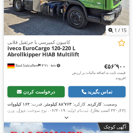
1
/
15
کامیون کمپرسی با جرثقیل قلابی
iveco
EuroCargo 120-220 L
Abrollkipper HIAB Multilift
‎€۵۶٬۹۰۰
Bad Salzuflen
۴٬۲۱۰ km
قیمت ثابت به اضافه مالیات بر ارزش
افزوده
تماس بگیرید
درخواست کردن
وضعیت:
کارکرده
, کارکرد:
۸۸٬۷۶۳ کیلومتر
, قدرت:
۱۶۲ کیلووات
(۲۲۰٫۲۶ اسب بخار)
, ثبت‌نام اولیه:
۰۶/۲۰۱۹
, نوع سوخت:
دیزل
, وزن
خالی:
۵٬۱۲۰ کیلوگرم
, حداکثر وزن بار:
۶٬۸۷۰ کیلوگرم
, وزن کل:
, فاصله بین دو محور:
۳٬۸۰۰
4x2
۱۱٬۹۹۰ کیلوگرم
, پیکربندی محور:
آگهی کوچک
, سوخت:
دیزل
, رنگ:
سبز
,
۱۱/۲۰۲۶
, بازرسی بعدی (TÜV):
میلی‌متر