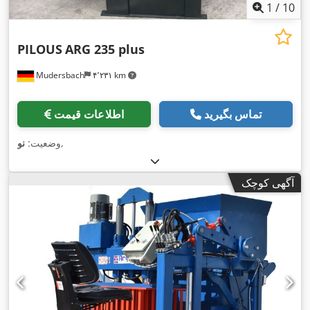
1
/
10
PILOUS
ARG 235 plus
Mudersbach
۴٬۲۳۱ km
تماس بگیرید
اطلاعات قیمت
,
وضعیت:
نو
آگهی کوچک