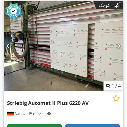
آگهی کوچک
1
/
4
Striebig
Automat II Plus 6220 AV
Nattheim
۴٬۰۲۶ km