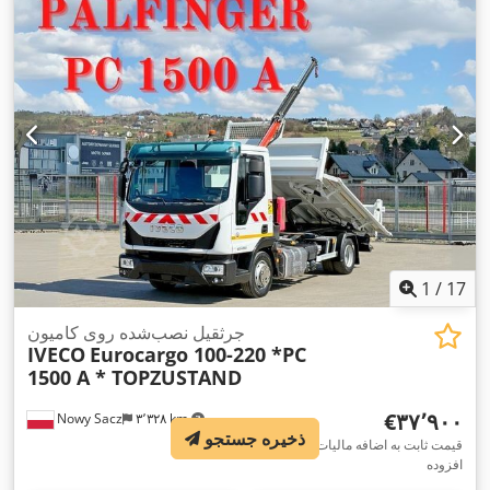
کابین راننده:
کابین روزانه
, نوع چرخ‌دنده:
مکانیکی
, کلاس انتشار:
هیچ
,
سیستم تعلیق:
دیگر
, تعداد صندلی‌ها:
۳
, طول کل:
۶٬۲۰۰ میلی‌متر
,
ارتفاع سازه:
۲٬۸۵۰ میلی‌متر
, تجهیزات:
اتصال یدک‌کش, اِی‌بی‌اِس‎,
تهویه مطبوع, رایانه‌ی روی برد, سیستم ایموبیلایزر, فیلتر دوده, قفل
,
دیفرانسیل, کروز کنترل
1
/
17
جرثقیل نصب‌شده روی کامیون
IVECO
Eurocargo 100-220 *PC
1500 A * TOPZUSTAND
‎€۳۷٬۹۰۰
Nowy Sacz
۳٬۳۲۸ km
ذخیره جستجو
قیمت ثابت به اضافه مالیات بر ارزش
افزوده