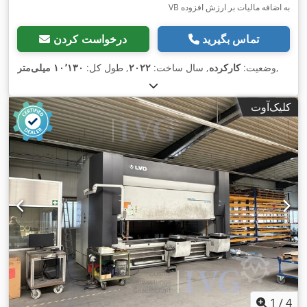
VB به اضافه مالیات بر ارزش افزوده
تماس بگیرید
درخواست کردن
,
وضعیت:
کارکرده
, سال ساخت:
۲۰۲۲
, طول کل:
۱۰٬۱۳۰ میلی‌متر
کلیک‌آوت
1
/
4