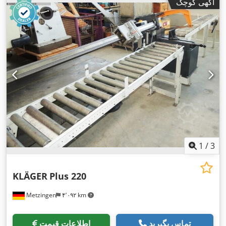
آگهی کوچک
1
/
3
KLÄGER
Plus 220
Metzingen
۴٬۰۹۲ km
تماس بگیرید
اطلاعات قیمت