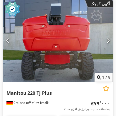
آگهی کوچک
1
/
9
Manitou
220 TJ Plus
‎€۷۹٬۰۰۰
Crailsheim
۴٬۰۴۸ km
VB به اضافه مالیات بر ارزش افزوده