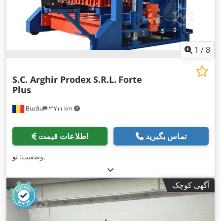
1
/
8
S.C. Arghir Prodex S.R.L.
Forte
Plus
Buzău
۲٬۷۱۱ km
تماس بگیرید
اطلاعات قیمت
,
وضعیت:
نو
آگهی کوچک