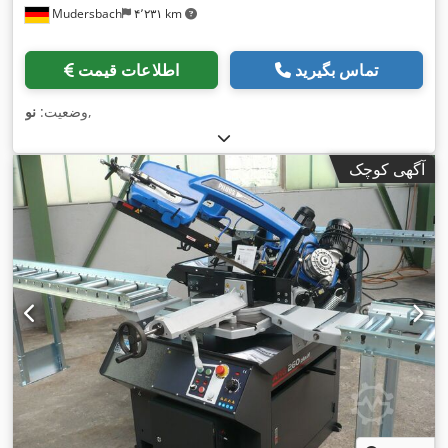
Mudersbach
۴٬۲۳۱ km
تماس بگیرید
اطلاعات قیمت
,
وضعیت:
نو
آگهی کوچک