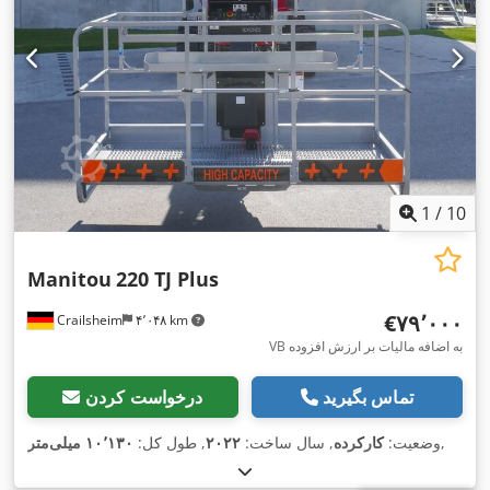
1
/
10
Manitou
220 TJ Plus
‎€۷۹٬۰۰۰
Crailsheim
۴٬۰۴۸ km
VB به اضافه مالیات بر ارزش افزوده
تماس بگیرید
درخواست کردن
,
وضعیت:
کارکرده
, سال ساخت:
۲۰۲۲
, طول کل:
۱۰٬۱۳۰ میلی‌متر