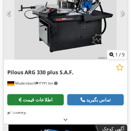
1
/
9
Pilous
ARG 330 plus S.A.F.
Mudersbach
۴٬۲۳۱ km
تماس بگیرید
اطلاعات قیمت
,
وضعیت:
نو
آگهی کوچک