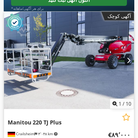
*برای هر آگهی/ماهانه
آگهی کوچک
1
/
10
Manitou
220 TJ Plus
‎€۸۹٬۰۰۰
Crailsheim
۴٬۰۴۸ km