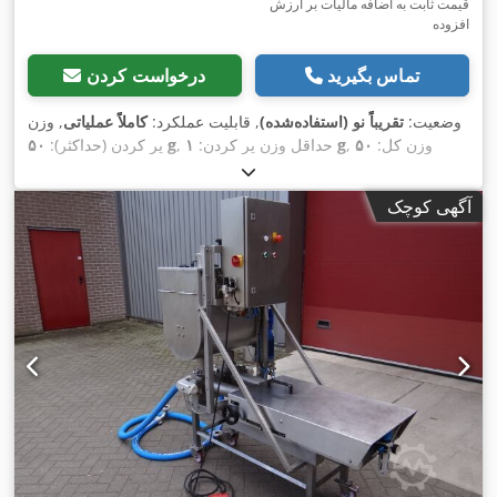
قیمت ثابت به اضافه مالیات بر ارزش
افزوده
تماس بگیرید
درخواست کردن
وضعیت:
تقریباً نو (استفاده‌شده)
, قابلیت عملکرد:
کاملاً عملیاتی
, وزن
, وزن کل:
۵۰
۱ g
, حداقل وزن پر کردن:
۵۰ g
پر کردن (حداکثر):
,
کیلوگرم
آگهی کوچک