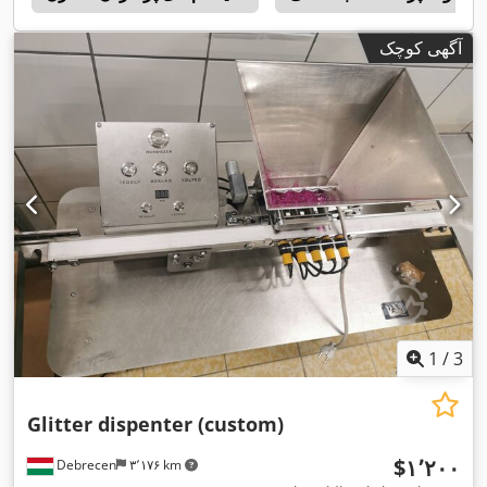
آگهی کوچک
1
/
3
Glitter dispenter (custom)
‎$۱٬۲۰۰
Debrecen
۳٬۱۷۶ km