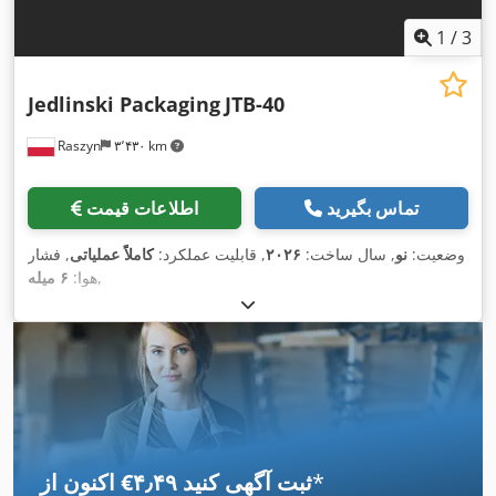
1
/
3
Jedlinski Packaging
JTB-40
Raszyn
۳٬۴۳۰ km
تماس بگیرید
اطلاعات قیمت
وضعیت:
نو
, سال ساخت:
۲۰۲۶
, قابلیت عملکرد:
کاملاً عملیاتی
, فشار
,
هوا:
۶ میله
*
اکنون از ‎€۴٫۴۹ ثبت آگهی کنید