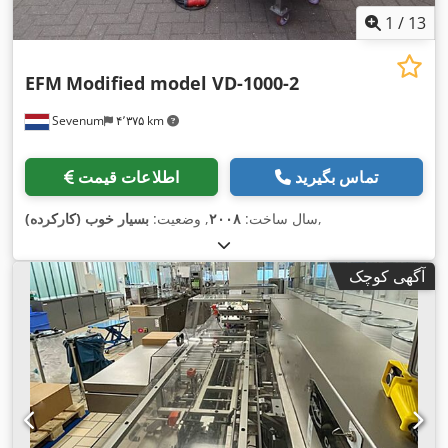
1
/
13
EFM
Modified model VD-1000-2
Sevenum
۴٬۳۷۵ km
تماس بگیرید
اطلاعات قیمت
,
سال ساخت:
۲۰۰۸
, وضعیت:
بسیار خوب (کارکرده)
آگهی کوچک