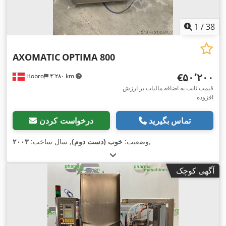
1
/
38
AXOMATIC
OPTIMA 800
‎€۵۰٬۲۰۰
Hobro
۴٬۲۸۰ km
قیمت ثابت به اضافه مالیات بر ارزش
افزوده
تماس بگیرید
درخواست کردن
,
وضعیت:
خوب (دست دوم)
, سال ساخت:
۲۰۰۳
آگهی کوچک