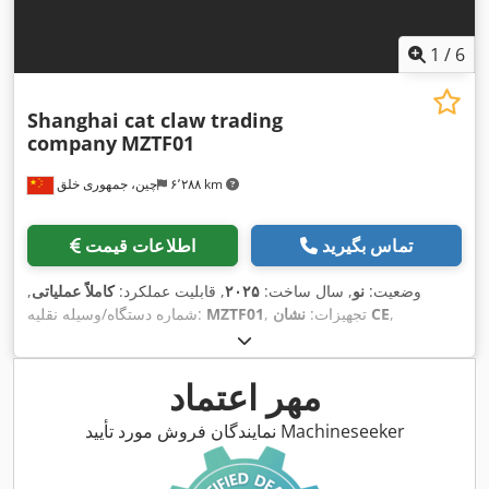
1
/
6
Shanghai cat claw trading
company
MZTF01
۶٬۲۸۸ km
چین، جمهوری خلق
تماس بگیرید
اطلاعات قیمت
وضعیت:
نو
, سال ساخت:
۲۰۲۵
, قابلیت عملکرد:
کاملاً عملیاتی
,
,
نشان CE
, تجهیزات:
MZTF01
شماره دستگاه/وسیله نقلیه:
مهر اعتماد
نمایندگان فروش مورد تأیید Machineseeker