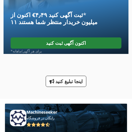
Tak 18
*
اکنون از ‎€۴٫۴۹ ثبت آگهی کنید
Tb 13 5
۱۱ میلیون خریدار
منتظر شما هستند
Tb 13 5 E
Tb 175
اکنون آگهی ثبت کنید
Tb 53 Fr
*برای هر آگهی/ماهانه
Tielburger Tk 18
Tnl 12
اینجا تبلیغ کنید
Tur 560
V تيغه
Ws 54
Machineseeker
رایگان در فروشگاه
تریلر های تجاری