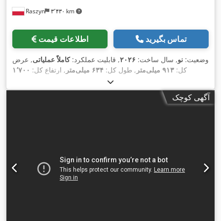
Raszyn
۳٬۴۳۰ km
تماس بگیرید
اطلاعات قیمت
وضعیت:
نو
, سال ساخت:
۲۰۲۶
, قابلیت عملکرد:
کاملاً عملیاتی
, عرض
کل:
۹۱۳ میلی‌متر
, طول کل:
۶۳۴ میلی‌متر
, ارتفاع کل:
۱٬۷۰۰
میلی‌متر
, مدت گارانتی:
۱۲ ماه‌ها
, اتصال هوای فشرده:
۶ میله
, وزن
کل:
۲۰۰ کیلوگرم
, قدرت:
۱٫۹ کیلووات (۲٫۵۸ اسب بخار)
, ولتاژ
آگهی کوچک
,
۲۳۰ V
ورودی: