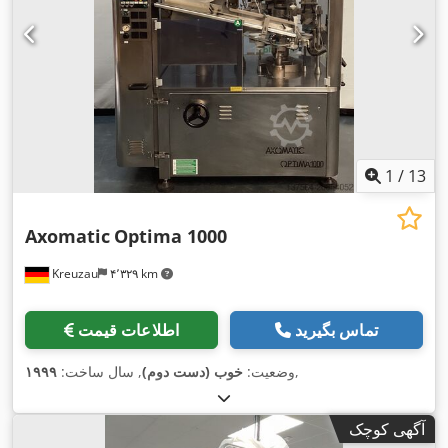
1
/
13
Axomatic
Optima 1000
Kreuzau
۴٬۳۲۹ km
تماس بگیرید
اطلاعات قیمت
,
وضعیت:
خوب (دست دوم)
, سال ساخت:
۱۹۹۹
آگهی کوچک