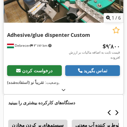
1
/
6
Adhesive/glue dispenter
Custom
‎$۹٬۸۰۰
Debrecen
۳٬۱۷۶ km
قیمت ثابت به اضافه مالیات بر ارزش
افزوده
تماس بگیرید
درخواست کردن
,
وضعیت:
تقریباً نو (استفاده‌شده)
دستگاه‌های کارکرده بیشتری را ببینید
خطوط پر کننده آب معدنی
سیستم‌های پر کردن مخازن
ک