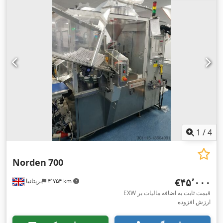
1
/
4
Norden
700
‎€۴۵٬۰۰۰
۴٬۷۵۴ km
بریتانیا
EXW قیمت ثابت به اضافه مالیات بر
ارزش افزوده