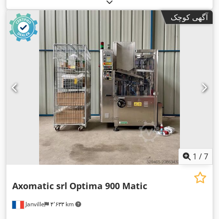
آگهی کوچک
1
/
7
Axomatic srl
Optima 900 Matic
Janville
۴٬۶۳۳ km