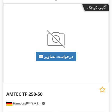
آگهی کوچک
درخواست تصاویر
AMTEC
TF 250-50
Hamburg
۴٬۱۶۸ km