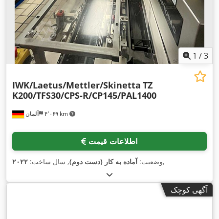
1
/
3
IWK/Laetus/Mettler/Skinetta
TZ
K200/TFS30/CPS-R/CP145/PAL1400
۴٬۰۶۹ km
آلمان
اطلاعات قیمت
,
وضعیت:
آماده به کار (دست دوم)
, سال ساخت:
۲۰۲۲
آگهی کوچک