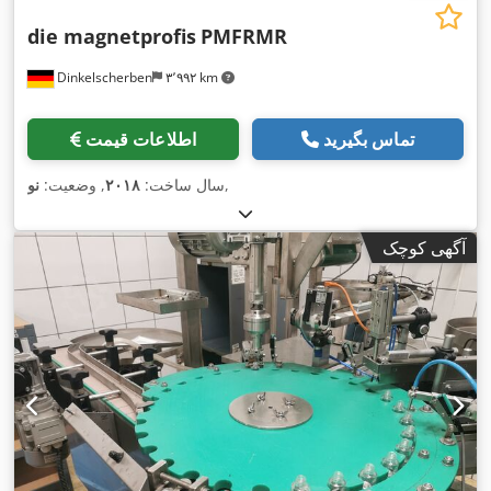
die magnetprofis
PMFRMR
Dinkelscherben
۳٬۹۹۲ km
تماس بگیرید
اطلاعات قیمت
,
سال ساخت:
۲۰۱۸
, وضعیت:
نو
آگهی کوچک