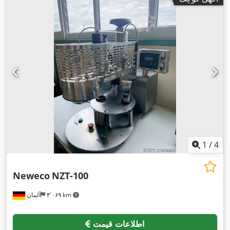
1
/
4
Neweco
NZT-100
۴٬۰۶۹ km
آلمان
اطلاعات قیمت