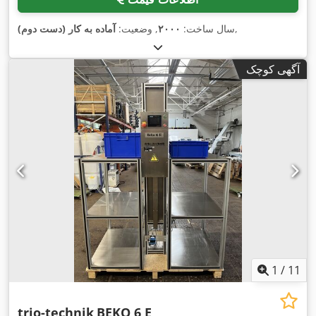
,
سال ساخت:
۲۰۰۰
, وضعیت:
آماده به کار (دست دوم)
آگهی کوچک
1
/
11
trio-technik
BEKO 6 E