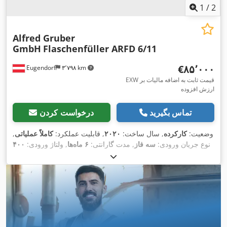
1
/
2
Alfred Gruber
GmbH
Flaschenfüller ARFD 6/11
‎€۸۵٬۰۰۰
Eugendorf
۳٬۷۹۸ km
EXW قیمت ثابت به اضافه مالیات بر
ارزش افزوده
تماس بگیرید
درخواست کردن
وضعیت:
کارکرده
, سال ساخت:
۲۰۲۰
, قابلیت عملکرد:
کاملاً عملیاتی
,
نوع جریان ورودی:
سه فاز
, مدت گارانتی:
۶ ماه‌ها
, ولتاژ ورودی:
۴۰۰
,
, تجهیزات:
مستندات / راهنما
V