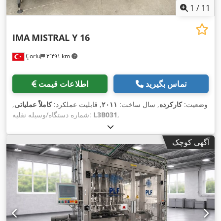
1
/
11
IMA
MISTRAL Y 16
Çorlu
۲٬۴۹۱ km
تماس بگیرید
اطلاعات قیمت
وضعیت:
کارکرده
, سال ساخت:
۲۰۱۱
, قابلیت عملکرد:
کاملاً عملیاتی
,
,
L3B031
شماره دستگاه/وسیله نقلیه:
آگهی کوچک