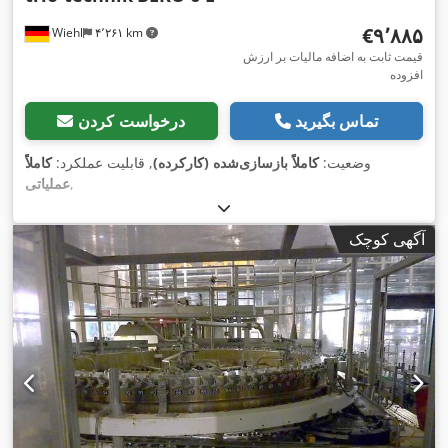
‎€۹٬۸۸۵
Wiehl
۴٬۲۶۱ km
قیمت ثابت به اضافه مالیات بر ارزش
افزوده
تماس بگیرید
درخواست کردن
وضعیت:
کاملاً بازسازی‌شده (کارکرده)
, قابلیت عملکرد:
کاملاً
,
عملیاتی
آگهی کوچک