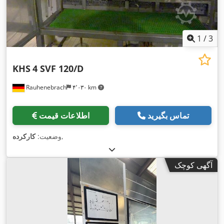
1
/
3
KHS
4 SVF 120/D
Rauhenebrach
۴٬۰۳۰ km
تماس بگیرید
اطلاعات قیمت
,
وضعیت:
کارکرده
آگهی کوچک