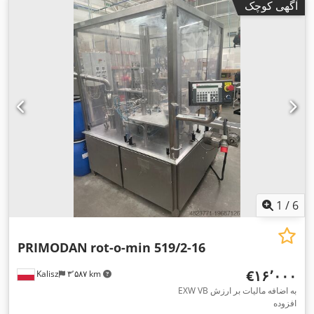
آگهی کوچک
1
/
6
PRIMODAN
rot-o-min 519/2-16
‎€۱۶٬۰۰۰
Kalisz
۳٬۵۸۷ km
EXW VB به اضافه مالیات بر ارزش
افزوده