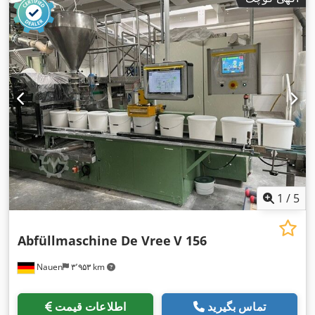
1
/
5
Abfüllmaschine De Vree
V 156
Nauen
۳٬۹۵۳ km
تماس بگیرید
اطلاعات قیمت