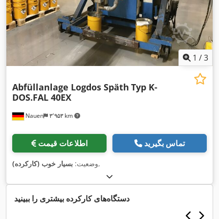
1
/
3
Abfüllanlage Logdos Späth
Typ K-
DOS.FAL 40EX
Nauen
۳٬۹۵۳ km
تماس بگیرید
اطلاعات قیمت
,
وضعیت:
بسیار خوب (کارکرده)
دستگاه‌های کارکرده بیشتری را ببینید