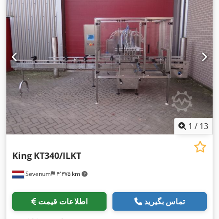
1
/
13
King
KT340/ILKT
Sevenum
۴٬۳۷۵ km
تماس بگیرید
اطلاعات قیمت