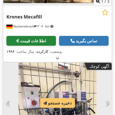
1
/
3
Krones
Mecafill
Rauhenebrach
۴٬۰۳۰ km
تماس بگیرید
اطلاعات قیمت
,
وضعیت:
کارکرده
, سال ساخت:
۱۹۹۶
آگهی کوچک
ذخیره جستجو