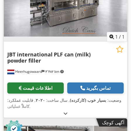
1
/
1
JBT international
PLF can (milk)
powder filler
Heerhugowaard
۴٬۴۸۲ km
تماس بگیرید
اطلاعات قیمت
وضعیت:
بسیار خوب (کارکرده)
, سال ساخت:
۲۰۲۰
, قابلیت عملکرد:
,
کاملاً عملیاتی
آگهی کوچک