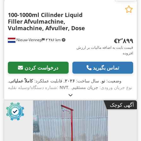
100-1000ml Cilinder Liquid
Filler
Afvulmachine,
Vulmachine, Afvuller, Dose
‎€۲٬۸۹۹
Nieuw-Vennep
۴٬۴۸۶ km
قیمت ثابت به اضافه مالیات بر ارزش
افزوده
تماس بگیرید
درخواست کردن
وضعیت:
نو
, سال ساخت:
۲۰۲۶
, قابلیت عملکرد:
کاملاً عملیاتی
,
, نوع جریان ورودی:
جریان مستقیم
,
NVT
شماره دستگاه/وسیله نقلیه:
مدت گارانتی:
۲۴ ماه‌ها
, وزن کل:
۳۰ کیلوگرم
, وزن پر کردن
, فشار:
۲ میله
, ظرفیت
۲۲۰ V
, ولتاژ ورودی:
۳۰٬۰۰۰ g
(حداکثر):
آگهی کوچک
,
مخزن:
۳۰ ل