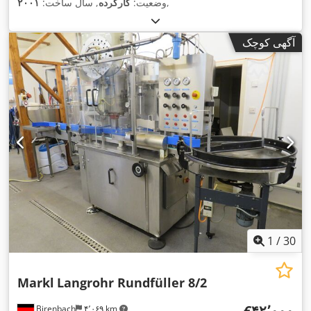
,
وضعیت:
کارکرده
, سال ساخت:
۲۰۰۱
آگهی کوچک
1
/
30
Markl
Langrohr Rundfüller 8/2
‎€۴۲٬۰۰۰
Birenbach
۴٬۰۶۹ km