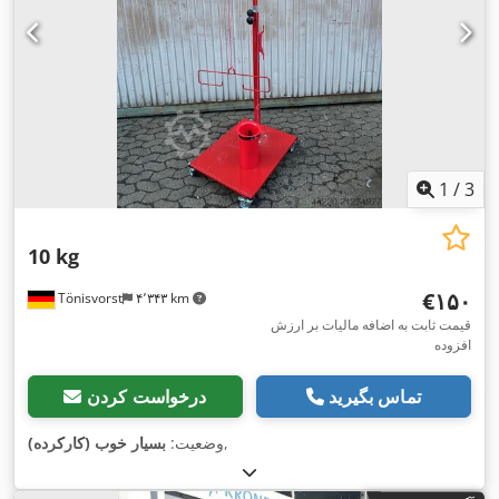
1
/
3
10 kg
‎€۱۵۰
Tönisvorst
۴٬۳۴۳ km
قیمت ثابت به اضافه مالیات بر ارزش
افزوده
تماس بگیرید
درخواست کردن
,
وضعیت:
بسیار خوب (کارکرده)