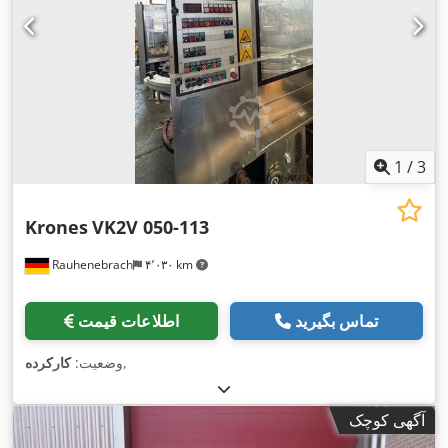
1
/
3
Krones
VK2V 050-113
Rauhenebrach
۴٬۰۳۰ km
تماس بگیرید
اطلاعات قیمت
,
وضعیت:
کارکرده
آگهی کوچک