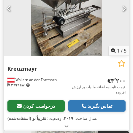
1
/
5
Kreuzmayr
‎€۴٬۲۰۰
Wallern an der Trattnach
۳٬۷۴۹ km
قیمت ثابت به اضافه مالیات بر ارزش
افزوده
تماس بگیرید
درخواست کردن
,
سال ساخت:
۲۰۱۹
, وضعیت:
تقریباً نو (استفاده‌شده)