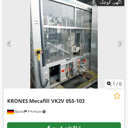
آگهی کوچک
1
/
6
KRONES
Mecafill VK2V 055-103
Berlin
۳٬۹۱۹ km
اطلاعات قیمت