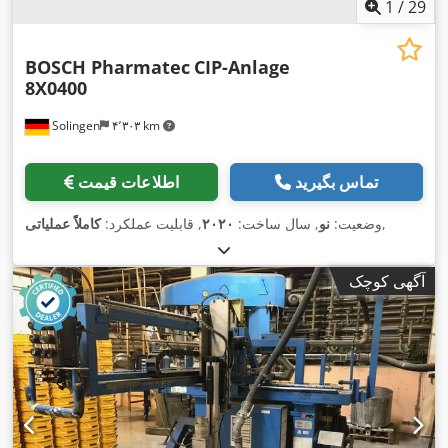
1
/
29
BOSCH Pharmatec
CIP-Anlage
8X0400
Solingen
۴٬۳۰۳ km
تماس بگیرید
اطلاعات قیمت
,
وضعیت:
نو
, سال ساخت:
۲۰۲۰
, قابلیت عملکرد:
کاملاً عملیاتی
آگهی کوچک