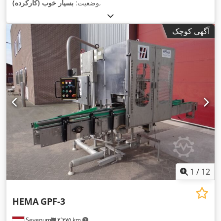
,
وضعیت:
بسیار خوب (کارکرده)
آگهی کوچک
1
/
12
HEMA
GPF-3
Sevenum
۴٬۳۷۵ km