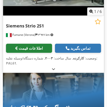
1
/
6
Siemens
Strio 2S1
Fumane (Verona)
۳٬۹۲۶ km
تماس بگیرید
اطلاعات قیمت
, شماره دستگاه/وسیله نقلیه:
وضعیت:
کارکرده
, سال ساخت:
۲۰۰۳
PAL61
,