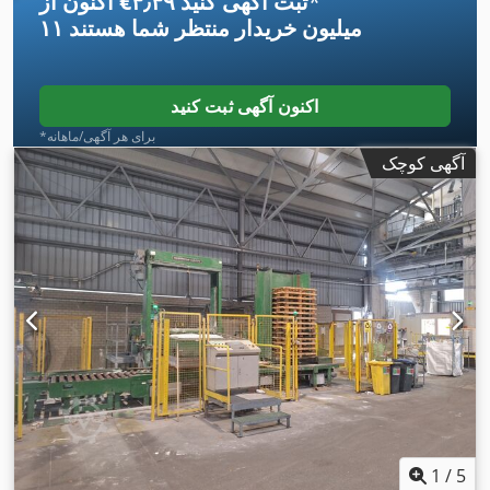
*
اکنون از ‎€۴٫۴۹ ثبت آگهی کنید
۱۱ میلیون خریدار
منتظر شما هستند
اکنون آگهی ثبت کنید
*برای هر آگهی/ماهانه
آگهی کوچک
1
/
5