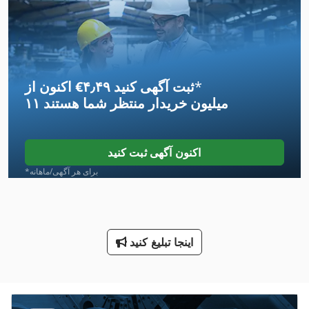
International 2674
International 433
International 434
*
اکنون از ‎€۴٫۴۹ ثبت آگهی کنید
Kgs 1670
۱۱ میلیون خریدار
منتظر شما هستند
Neophot 2
Pk 19000
اکنون آگهی ثبت کنید
Ppl
*برای هر آگهی/ماهانه
Tps 330
ایستگاه های پالت
اینجا تبلیغ کنید
برطرف کننده پالت
برطرف کننده پالت برقی