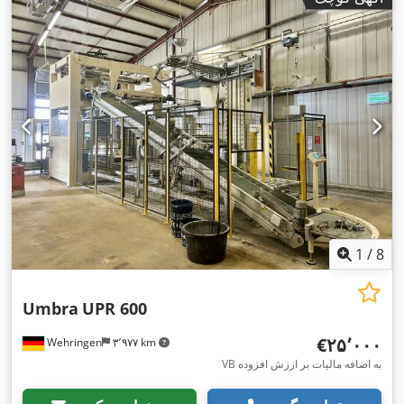
1
/
8
Umbra
UPR 600
‎€۲۵٬۰۰۰
Wehringen
۳٬۹۷۷ km
VB به اضافه مالیات بر ارزش افزوده