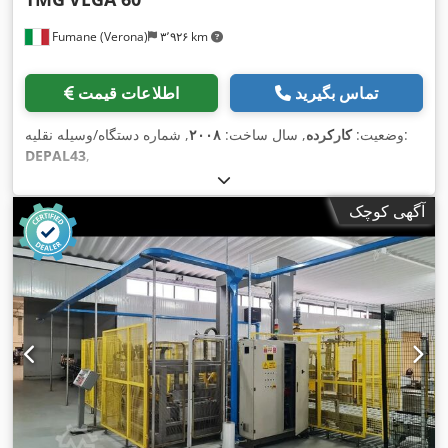
Fumane (Verona)
۳٬۹۲۶ km
تماس بگیرید
اطلاعات قیمت
, شماره دستگاه/وسیله نقلیه:
وضعیت:
کارکرده
, سال ساخت:
۲۰۰۸
DEPAL43
,
آگهی کوچک