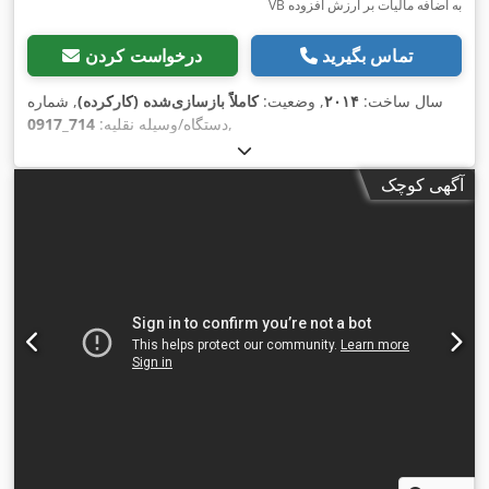
VB به اضافه مالیات بر ارزش افزوده
تماس بگیرید
درخواست کردن
سال ساخت:
۲۰۱۴
, وضعیت:
کاملاً بازسازی‌شده (کارکرده)
, شماره
,
دستگاه/وسیله نقلیه:
714_0917
آگهی کوچک