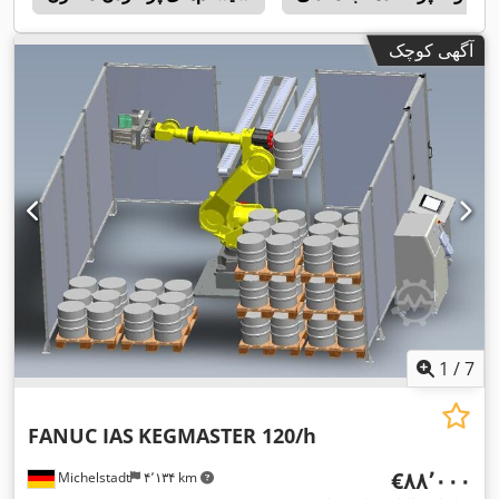
آگهی کوچک
1
/
7
FANUC IAS
KEGMASTER 120/h
‎€۸۸٬۰۰۰
Michelstadt
۴٬۱۳۴ km