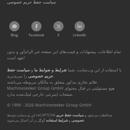
سیاست حفظ حریم خصوصی
Blog
Facebook
X
LinkedIn
تمام اطلاعات، پیشنهادات و قیمت‌های این صفحه غیر الزام‌آور و بدون
تعهد است!
با استفاده از این وب‌سایت، شما
شرایط و ضوابط ما
و
سیاست حفظ
را می‌پذیرید.
حریم خصوصی
علائم تجاری مذکور متعلق به مالکان مربوطه می‌باشند.
Machineseeker Group GmbH هیچ مسئولیتی در قبال محتوای
صفحات اینترنتی خارجی لینک‌شده ندارد.
© 1999 - 2026 Machineseeker Group GmbH
این وب‌سایت توسط reCAPTCHA محافظت می‌شود و
سیاست حفظ حریم
گوگل بر آن اعمال می‌شوند.
خصوصی
و
شرایط استفاده