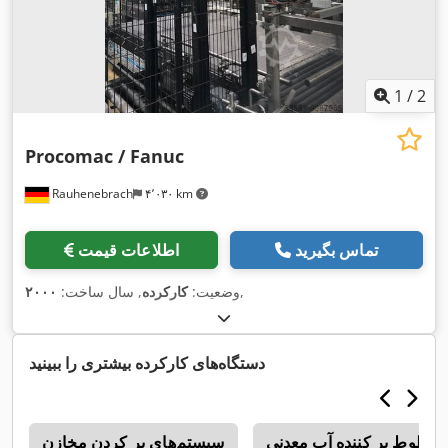
1
/
2
Procomac / Fanuc
Rauhenebrach
۴٬۰۳۰ km
تماس بگیرید
اطلاعات قیمت
,
وضعیت:
کارکرده
, سال ساخت:
۲۰۰۰
دستگاه‌های کارکرده بیشتری را ببینید
خطوط پر کننده آب معدنی
سیستم‌های پر کردن مخازن
g