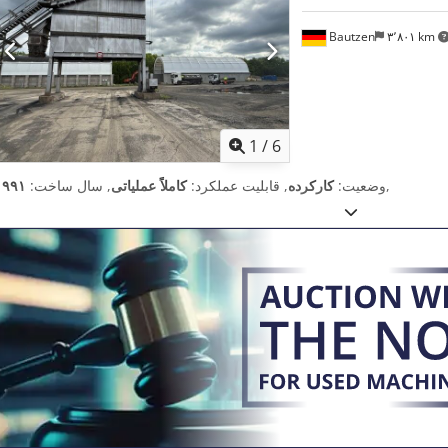
Bautzen
۳٬۸۰۱ km
1
/
6
,
وضعیت:
کارکرده
, قابلیت عملکرد:
کاملاً عملیاتی
, سال ساخت:
۱۹۹۱