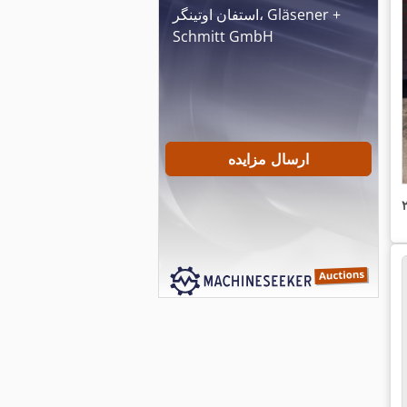
استفان اوتینگر، Gläsener +
Schmitt GmbH
ارسال مزایده