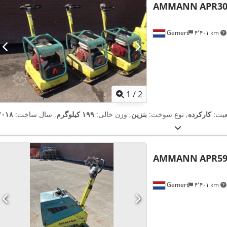
AMMANN
APR30
Gemert
۴٬۴۰۱ km
1
/
2
یت:
کارکرده
, نوع سوخت:
بنزین
, وزن خالی:
۱۹۹ کیلوگرم
, سال ساخت:
۲۰۱۸
AMMANN
APR59
Gemert
۴٬۴۰۱ km