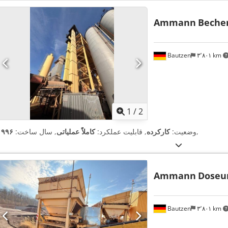
Ammann
Beche
Bautzen
۳٬۸۰۱ km
1
/
2
,
وضعیت:
کارکرده
, قابلیت عملکرد:
کاملاً عملیاتی
, سال ساخت:
۱۹۹۶
Ammann
Doseu
Bautzen
۳٬۸۰۱ km