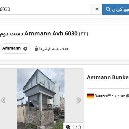
و کردن
دست دوم Ammann Avh 6030
(۳۳)
Ammann
حذف همه فیلترها
Ammann
Bunke
Bautzen
۳٬۸۰۱ km
1
/
3