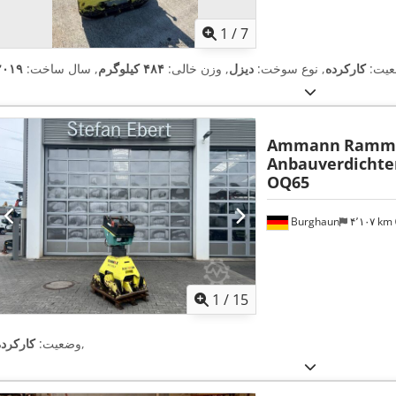
1
/
7
یت:
کارکرده
, نوع سوخت:
دیزل
, وزن خالی:
۴۸۴ کیلوگرم
, سال ساخت:
۲۰۱۹
Ammann
Ramma
Anbauverdichte
OQ65
Burghaun
۴٬۱۰۷ km
1
/
15
,
وضعیت:
کارکرده