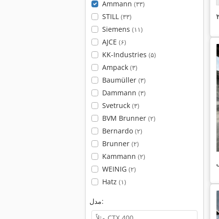
Ammann
(۳۳)
STILL
(۳۳)
Siemens
(۱۱)
AJCE
(۶)
KK-Industries
(۵)
Ampack
(۳)
Baumüller
(۳)
Dammann
(۳)
Svetruck
(۳)
BVM Brunner
(۲)
Bernardo
(۲)
Brunner
(۲)
Kammann
(۲)
ی
WEINIG
(۲)
Hatz
(۱)
مدل: