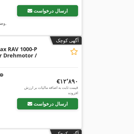
ارسال درخواست
,
وضع
آگهی کوچک
x RAV 1000-P
r Drehmotor /
‎€۱۲٬۸۹۰
قیمت ثابت به اضافه مالیات بر ارزش
افزوده
ارسال درخواست
آگهی کوچک