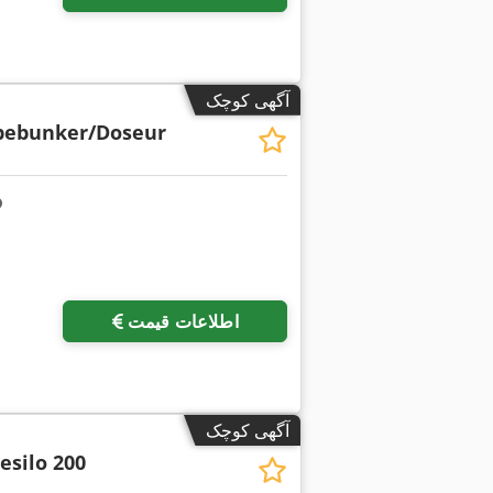
آگهی کوچک
bebunker/Doseur
اطلاعات قیمت
آگهی کوچک
esilo 200