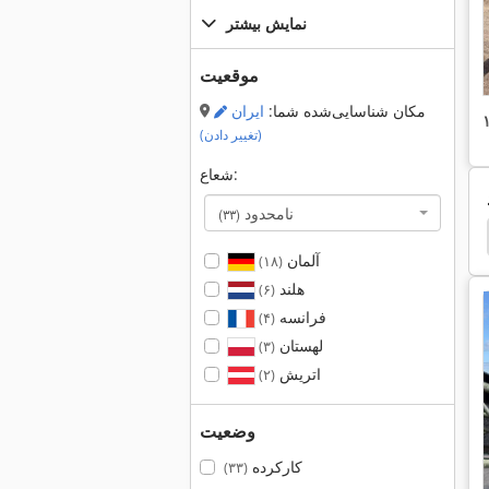
نمایش بیشتر
موقعیت
مکان شناسایی‌شده شما:
ایران
(تغییر دادن)
شعاع:
نامحدود
(۳۳)
Basika روغن جدا کننده
تصفيه خاك
خاک ورزی
آلمان
(۱۸)
هلند
(۶)
فرانسه
(۴)
لهستان
(۳)
اتریش
(۲)
وضعیت
کارکرده
(۳۳)