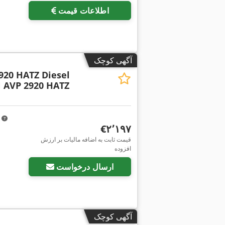
اطلاعات قیمت
آگهی کوچک
20 HATZ Diesel
AVP 2920 HATZ
m
‎€۲٬۱۹۷
قیمت ثابت به اضافه مالیات بر ارزش
افزوده
ارسال درخواست
آگهی کوچک