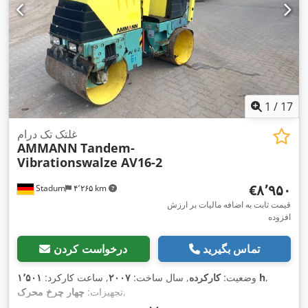
1
/
17
غلتک تک درام
AMMANN
Tandem-
Vibrationswalze AV16-2
‎€۸٬۹۵۰
Stadum
۴٬۲۶۵ km
قیمت ثابت به اضافه مالیات بر ارزش
افزوده
تماس بگیرید
درخواست کردن
,
۱٬۵۰۱ h
وضعیت:
کارکرده
, سال ساخت:
۲۰۰۷
, ساعت کارکرد:
,
تجهیزات:
چهار چرخ محرک