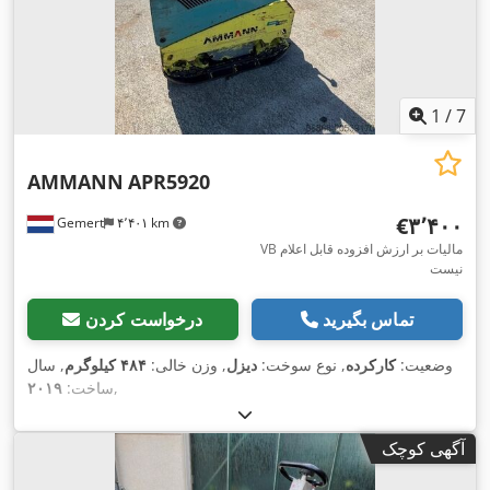
1
/
7
AMMANN
APR5920
‎€۳٬۴۰۰
Gemert
۴٬۴۰۱ km
VB مالیات بر ارزش افزوده قابل اعلام
نیست
تماس بگیرید
درخواست کردن
وضعیت:
کارکرده
, نوع سوخت:
دیزل
, وزن خالی:
۴۸۴ کیلوگرم
, سال
,
ساخت:
۲۰۱۹
آگهی کوچک