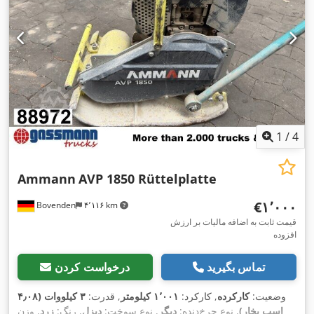
1
/
4
Ammann
AVP 1850 Rüttelplatte
‎€۱٬۰۰۰
Bovenden
۴٬۱۱۶ km
قیمت ثابت به اضافه مالیات بر ارزش
افزوده
تماس بگیرید
درخواست کردن
وضعیت:
کارکرده
, کارکرد:
۱٬۰۰۱ کیلومتر
, قدرت:
۳ کیلووات (۴٫۰۸
اسب بخار)
, نوع چرخ‌دنده:
دیگر
, نوع سوخت:
دیزل
, رنگ:
زرد
, وزن