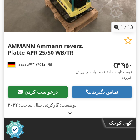
1
/
13
AMMANN
Ammann revers.
Platte APR 25/50 WB/TR
‎€۳٬۹۵۰
Passau
۳٬۷۹۵ km
قیمت ثابت به اضافه مالیات بر ارزش
افزوده
تماس بگیرید
درخواست کردن
,
وضعیت:
کارکرده
, سال ساخت:
۲۰۲۲
آگهی کوچک