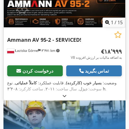
1
/
15
Ammann
AV 95-2 - SERVICED!
‎€۱۸٬۹۹۹
Łaziska Górne
۳٬۴۷۱ km
VB به اضافه مالیات بر ارزش افزوده
تماس بگیرید
درخواست کردن
وضعیت:
بسیار خوب (کارکرده)
, قابلیت عملکرد:
کاملاً عملیاتی
, نوع
,
۴٬۴۰۸ h
سوخت:
دیزل
, سال ساخت:
۲۰۱۱
, ساعت کارکرد:
تجهیزات:
رایانه‌ی روی برد, سطح صدای کم, هیدرولیک گریپر,
,
چراغ‌های جلو اضافی, چهار چرخ محرک