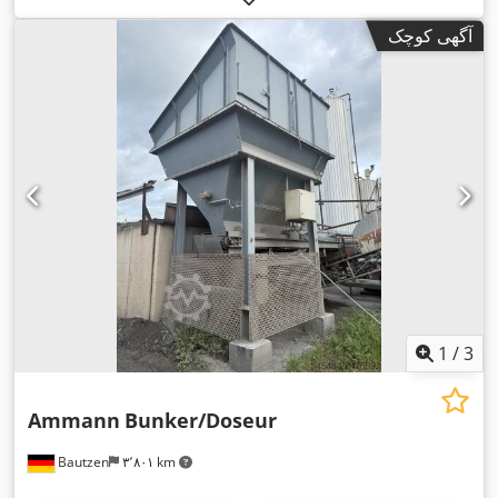
آگهی کوچک
1
/
3
Ammann
Bunker/Doseur
Bautzen
۳٬۸۰۱ km