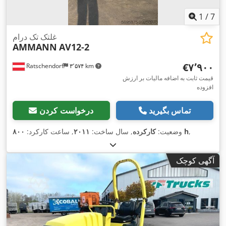
1
/
7
غلتک تک درام
AMMANN
AV12-2
‎€۷٬۹۰۰
Ratschendorf
۳٬۵۷۴ km
قیمت ثابت به اضافه مالیات بر ارزش
افزوده
تماس بگیرید
درخواست کردن
,
۸۰۰ h
وضعیت:
کارکرده
, سال ساخت:
۲۰۱۱
, ساعت کارکرد:
آگهی کوچک