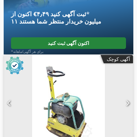
*
اکنون از ‎€۴٫۴۹ ثبت آگهی کنید
۱۱ میلیون خریدار
منتظر شما هستند
اکنون آگهی ثبت کنید
*برای هر آگهی/ماهانه
آگهی کوچک