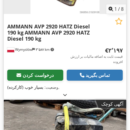
1
/
8
AMMANN AVP 2920 HATZ Diesel
190 kg
AMMANN AVP 2920 HATZ
Diesel 190 kg
‎€۲٬۱۹۷
Wymysłów
۳٬۵۸۷ km
قیمت ثابت به اضافه مالیات بر ارزش
افزوده
تماس بگیرید
درخواست کردن
,
وضعیت:
بسیار خوب (کارکرده)
آگهی کوچک