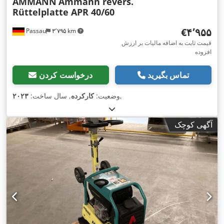
AMMANN
Ammann revers.
Rüttelplatte APR 40/60
‎€۴٬۹۵۵
Passau
۳٬۷۹۵ km
قیمت ثابت به اضافه مالیات بر ارزش
افزوده
تماس بگیرید
درخواست کردن
,
وضعیت:
کارکرده
, سال ساخت:
۲۰۲۳
آگهی کوچک