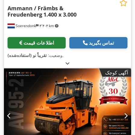
Ammann / Främbs &
Freudenberg
1.400 x 3.000
Soerendonk
۴٬۴۰۴ km
تماس بگیرید
اطلاعات قیمت
,
وضعیت:
تقریباً نو (استفاده‌شده)
آگهی کوچک