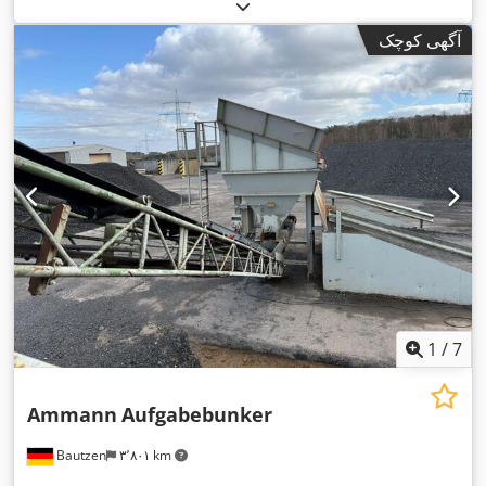
آگهی کوچک
1
/
7
Ammann
Aufgabebunker
Bautzen
۳٬۸۰۱ km