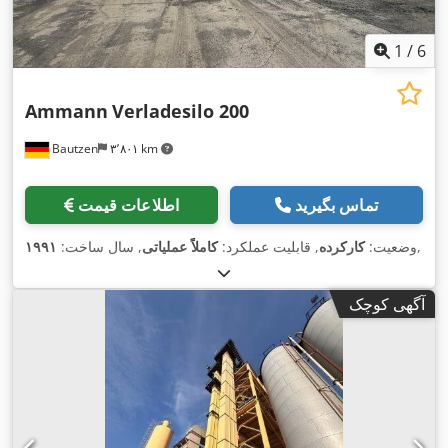
1
/
6
Ammann
Verladesilo 200
Bautzen
۳٬۸۰۱ km
تماس بگیرید
اطلاعات قیمت
,
وضعیت:
کارکرده
, قابلیت عملکرد:
کاملاً عملیاتی
, سال ساخت:
۱۹۹۱
آگهی کوچک