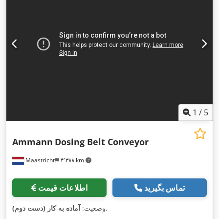
1
/
5
Ammann
Dosing Belt Conveyor
Maastricht
۴٬۳۸۸ km
تماس بگیرید
اطلاعات قیمت
,
وضعیت:
آماده به کار (دست دوم)