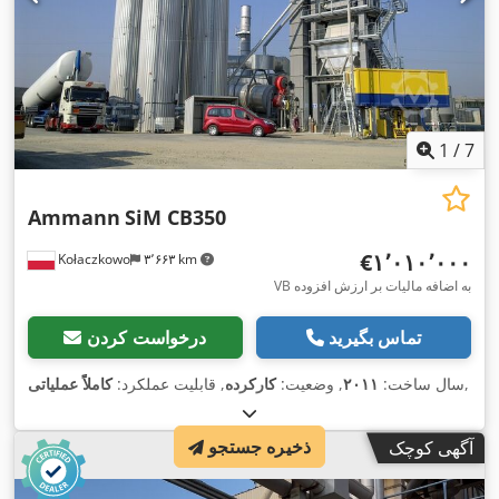
1
/
7
Ammann
SiM CB350
‎€۱٬۰۱۰٬۰۰۰
Kołaczkowo
۳٬۶۶۳ km
VB به اضافه مالیات بر ارزش افزوده
تماس بگیرید
درخواست کردن
,
سال ساخت:
۲۰۱۱
, وضعیت:
کارکرده
, قابلیت عملکرد:
کاملاً عملیاتی
ذخیره جستجو
آگهی کوچک