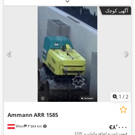
آگهی کوچک
1
/
2
Ammann
ARR 1585
‎€۸٬۰۰۰
Wien
۳٬۵۷۸ km
EXW قیمت ثابت به اضافه مالیات بر