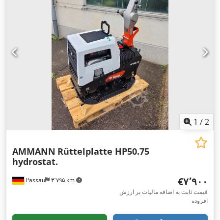
1
/
2
AMMANN
Rüttelplatte HP50.75
hydrostat.
‎€۷٬۹۰۰
Passau
۳٬۷۹۵ km
قیمت ثابت به اضافه مالیات بر ارزش
افزوده