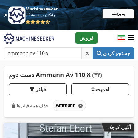
Machineseeker
به برنامه
رایگان در فروشگاه
فروش
جستجو کردن
دست دوم Ammann Av 110 X
(۳۳)
اهمیت
فیلتر
Ammann
حذف همه فیلترها
آگهی کوچک