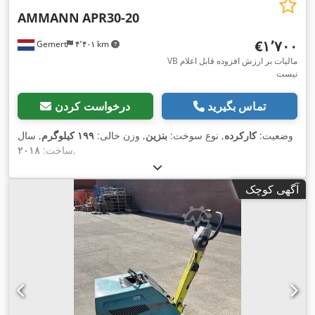
AMMANN
APR30-20
‎€۱٬۷۰۰
Gemert
۴٬۴۰۱ km
VB مالیات بر ارزش افزوده قابل اعلام
نیست
تماس بگیرید
درخواست کردن
وضعیت:
کارکرده
, نوع سوخت:
بنزین
, وزن خالی:
۱۹۹ کیلوگرم
, سال
,
ساخت:
۲۰۱۸
آگهی کوچک