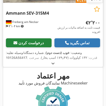
Ammann
SEV-315M4
‎€۲٬۲۰۰
Freiberg am Neckar
۴٬۱۰۴ km
قیمت ثابت به اضافه مالیات بر ارزش
افزوده
تماس بگیرید
درخواست کردن
وضعیت:
خوب (دست دوم)
, شماره دستگاه/وسیله نقلیه:
, قدرت:
۱۳۲ کیلووات (۱۷۹٫۴۷ اسب بخار)
, سرعت
10126A56417
, جریان
۴۰۰ V
چرخش (دقیقه):
۱٬۴۹۰ دور/دقیقه
, ولتاژ ورودی:
, وزن کل:
۱٬۰۲۰ کیلوگرم
, طول کل:
۱٬۲۰۰ میلی‌متر
,
۲۲۸ A
ورودی:
,
عرض کل:
۸۰۰ میلی‌متر
, ارتفاع کل:
۱٬۱۰۰ میلی‌متر
مهر اعتماد
نمایندگان فروش مورد تأیید Machineseeker