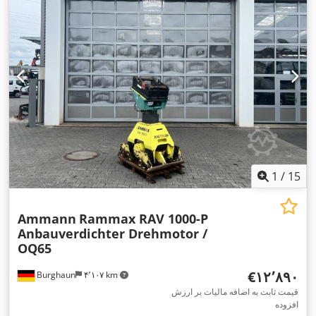
1
/
15
Ammann
Rammax RAV 1000-P
Anbauverdichter Drehmotor /
OQ65
‎€۱۲٬۸۹۰
Burghaun
۴٬۱۰۷ km
قیمت ثابت به اضافه مالیات بر ارزش
افزوده