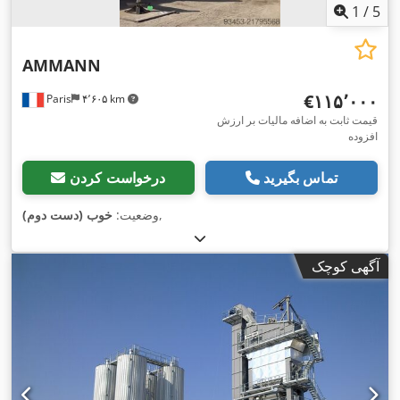
1
/
5
AMMANN
‎€۱۱۵٬۰۰۰
Paris
۴٬۶۰۵ km
قیمت ثابت به اضافه مالیات بر ارزش
افزوده
تماس بگیرید
درخواست کردن
,
وضعیت:
خوب (دست دوم)
آگهی کوچک