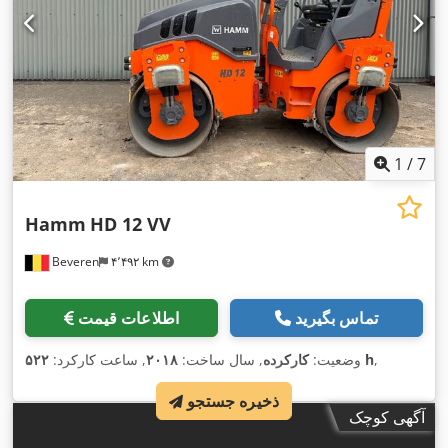
1
/
7
Hamm
HD 12 VV
Beveren
۴٬۴۹۲ km
تماس بگیرید
اطلاعات قیمت
,
۵۲۲ h
وضعیت:
کارکرده
, سال ساخت:
۲۰۱۸
, ساعت کارکرد:
ذخیره جستجو
آگهی کوچک