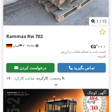
1
/
15
Rammax
Rw 702
‎€۵٬۰۰۰
۴٬۰۶۹ km
آلمان
قیمت ثابت به اضافه مالیات بر ارزش
افزوده
تماس بگیرید
درخواست کردن
,
۱۷۰ h
وضعیت:
کارکرده
, ساعت کارکرد:
آگهی کوچک