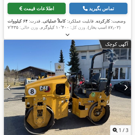
تماس بگیرید
اطلاعات قیمت
وضعیت:
کارکرده
, قابلیت عملکرد:
کاملاً عملیاتی
, قدرت:
۶۴ کیلووات
(۸۷٫۰۲ اسب بخار)
, وزن کل:
۱۰٬۴۰۰ کیلوگرم
, وزن خالی:
۷٬۴۳۵
,
۱٬۱۰۰ h
کیلوگرم
, سال ساخت:
۲۰۱۱
, ساعت کارکرد:
آگهی کوچک
1
/
3