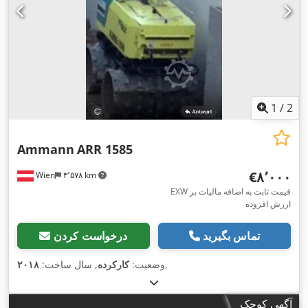
1
/
2
Ammann
ARR 1585
‎€۸٬۰۰۰
Wien
۳٬۵۷۸ km
EXW قیمت ثابت به اضافه مالیات بر
ارزش افزوده
تماس بگیرید
درخواست کردن
,
وضعیت:
کارکرده
, سال ساخت:
۲۰۱۸
آگهی کوچک