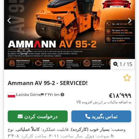
1
/
15
Ammann
AV 95-2 - SERVICED!
‎€۱۸٬۹۹۹
Łaziska Górne
۳٬۴۷۱ km
VB به اضافه مالیات بر ارزش افزوده
تماس بگیرید
درخواست کردن
وضعیت:
بسیار خوب (کارکرده)
, قابلیت عملکرد:
کاملاً عملیاتی
, نوع
,
۴٬۴۰۸ h
سوخت:
دیزل
, سال ساخت:
۲۰۱۱
, ساعت کارکرد: