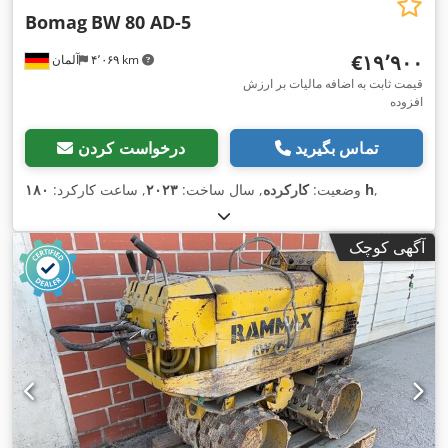
Bomag
BW 80 AD-5
‎€۱۹٬۹۰۰
۴٬۰۶۹ km
آلمان
قیمت ثابت به اضافه مالیات بر ارزش
افزوده
تماس بگیرید
درخواست کردن
,
۱۸۰ h
وضعیت:
کارکرده
, سال ساخت:
۲۰۲۳
, ساعت کارکرد:
آگهی کوچک