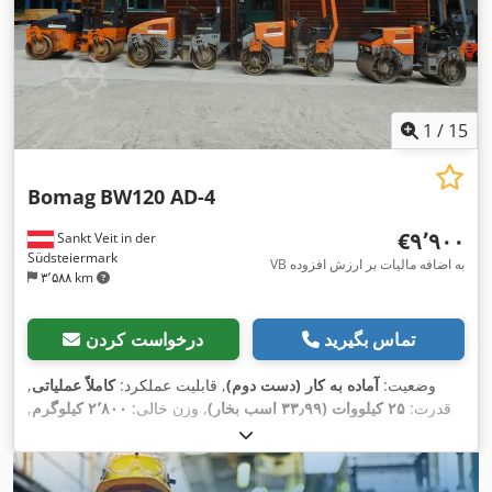
1
/
15
Bomag
BW120 AD-4
‎€۹٬۹۰۰
Sankt Veit in der
Südsteiermark
VB به اضافه مالیات بر ارزش افزوده
۳٬۵۸۸ km
تماس بگیرید
درخواست کردن
وضعیت:
آماده به کار (دست دوم)
, قابلیت عملکرد:
کاملاً عملیاتی
,
قدرت:
۲۵ کیلووات (۳۳٫۹۹ اسب بخار)
, وزن خالی:
۲٬۸۰۰ کیلوگرم
,
,
۲٬۹۵۰ h
سال ساخت:
۲۰۰۷
, ساعت کارکرد: