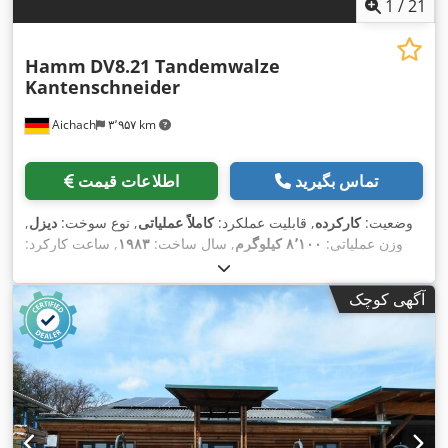
1
/
21
Hamm
DV8.21 Tandemwalze
Kantenschneider
Aichach
۳٬۹۵۷ km
تماس بگیرید
اطلاعات قیمت
وضعیت:
کارکرده
, قابلیت عملکرد:
کاملاً عملیاتی
, نوع سوخت:
دیزل
,
وزن عملیاتی:
۸٬۱۰۰ کیلوگرم
, سال ساخت:
۱۹۸۳
, ساعت کارکرد:
,
, تجهیزات:
کابین
۱٬۶۰۰ h
آگهی کوچک