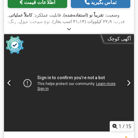
تماس بگیرید
اطلاعات قیمت
وضعیت:
تقریباً نو (استفاده‌شده)
, قابلیت عملکرد:
کاملاً عملیاتی
,
قدرت:
۲۲٫۹ کیلووات (۳۱٫۱۴ اسب بخار)
, نوع سوخت:
دیزل
, رنگ:
نارنجی
, وزن عملیاتی:
۲٬۵۷۰ کیلوگرم
, سال ساخت:
۲۰۱۵
, ساعت
,
۳۰۰ h
کارکرد:
آگهی کوچک
1
/
15