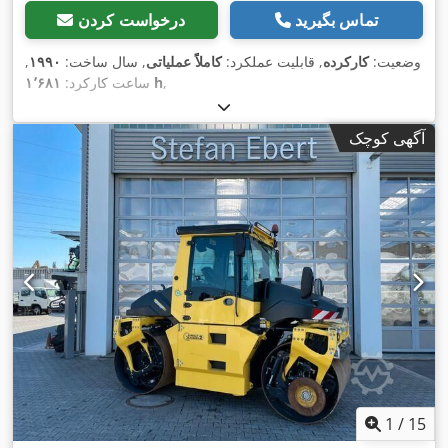
تماس بگیرید
درخواست کردن
وضعیت:
کارکرده
, قابلیت عملکرد:
کاملاً عملیاتی
, سال ساخت:
۱۹۹۰
,
,
۱٬۶۸۱ h
ساعت کارکرد:
آگهی کوچک
1
/
15