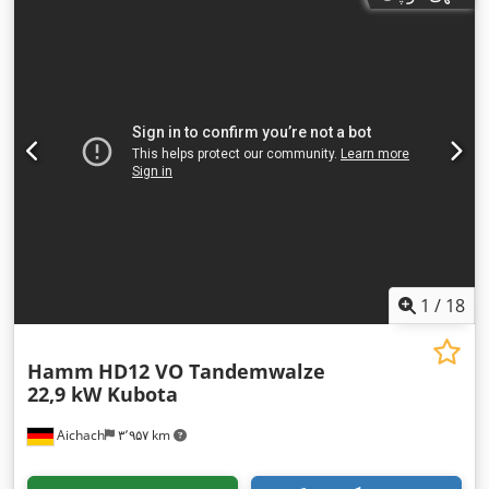
1
/
18
Hamm
HD12 VO Tandemwalze
22,9 kW Kubota
Aichach
۳٬۹۵۷ km