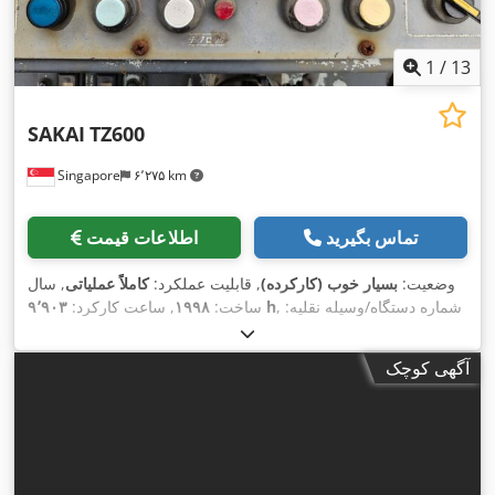
1
/
13
SAKAI
TZ600
Singapore
۶٬۲۷۵ km
تماس بگیرید
اطلاعات قیمت
وضعیت:
بسیار خوب (کارکرده)
, قابلیت عملکرد:
کاملاً عملیاتی
, سال
, شماره دستگاه/وسیله نقلیه:
۹٬۹۰۳ h
ساخت:
۱۹۹۸
, ساعت کارکرد:
20156
,
آگهی کوچک