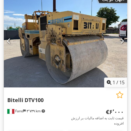
1
/
15
Bitelli
DTV100
‎€۶٬۰۰۰
Fano
۳٬۷۳۹ km
قیمت ثابت به اضافه مالیات بر ارزش
افزوده