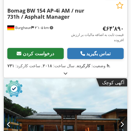
Bomag
BW 154 AP-4i AM / nur
731h / Asphalt Manager
‎€۶۴٬۸۹۰
Burghaun
۴٬۱۰۵ km
قیمت ثابت به اضافه مالیات بر ارزش
افزوده
تماس بگیرید
درخواست کردن
,
۷۳۱ h
وضعیت:
کارکرده
, سال ساخت:
۲۰۱۸
, ساعت کارکرد:
آگهی کوچک