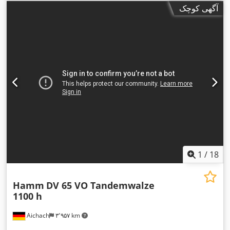
آگهی کوچک
1
/
18
Hamm
DV 65 VO Tandemwalze
1100 h
Aichach
۳٬۹۵۷ km