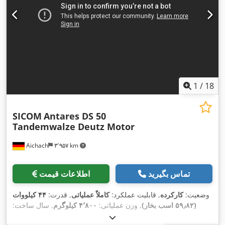
1
/
18
SICOM
Antares DS 50
Tandemwalze Deutz Motor
Aichach
۳٬۹۵۷ km
تماس بگیرید
اطلاعات قیمت
وضعیت:
کارکرده
, قابلیت عملکرد:
کاملاً عملیاتی
, قدرت:
۴۴ کیلووات
(۵۹٫۸۲ اسب بخار)
, وزن عملیاتی:
۴٬۸۰۰ کیلوگرم
, سال ساخت:
۲۰۰۰
,