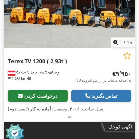
1
/
15
Terex
TV 1200 ( 2,93t )
‎€۹٬۹۵۰
Sankt Nikolai ob Draßling
۳٬۵۸۸ km
VB به اضافه مالیات بر ارزش افزوده
تماس بگیرید
درخواست کردن
,
سال ساخت:
۲۰۰۶
, وضعیت:
آماده به کار (دست دوم)
آگهی کوچک