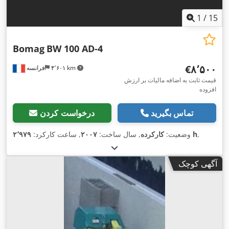
1
/
15
Bomag
BW 100 AD-4
‎€۸٬۵۰۰
۴٬۶۰۱ km
فرانسه
قیمت ثابت به اضافه مالیات بر ارزش
افزوده
تماس بگیرید
درخواست کردن
,
۲٬۹۷۹ h
وضعیت:
کارکرده
, سال ساخت:
۲۰۰۷
, ساعت کارکرد:
آگهی کوچک