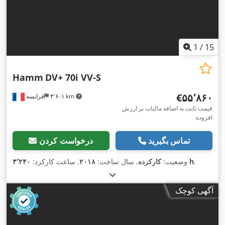
1
/
15
Hamm
DV+ 70i VV-S
‎€۵۵٬۸۶۰
۴٬۶۰۱ km
فرانسه
قیمت ثابت به اضافه مالیات بر ارزش
افزوده
تماس بگیرید
درخواست کردن
,
۳٬۲۴۰ h
وضعیت:
کارکرده
, سال ساخت:
۲۰۱۸
, ساعت کارکرد:
آگهی کوچک