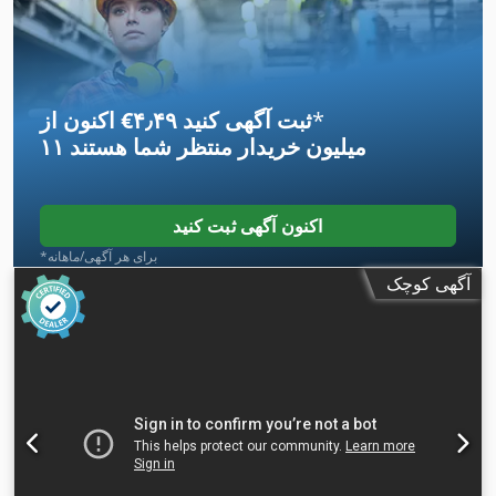
*
اکنون از ‎€۴٫۴۹ ثبت آگهی کنید
۱۱ میلیون خریدار
منتظر شما هستند
اکنون آگهی ثبت کنید
*برای هر آگهی/ماهانه
آگهی کوچک