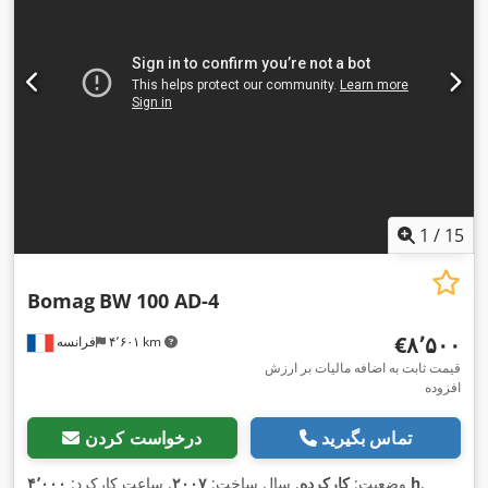
1
/
15
Bomag
BW 100 AD-4
‎€۸٬۵۰۰
۴٬۶۰۱ km
فرانسه
قیمت ثابت به اضافه مالیات بر ارزش
افزوده
تماس بگیرید
درخواست کردن
,
۴٬۰۰۰ h
وضعیت:
کارکرده
, سال ساخت:
۲۰۰۷
, ساعت کارکرد: