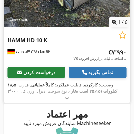
1
/
6
HAMM
HD 10 K
‎€۷٬۹۹۰
Schleiz
۳٬۹۶۱ km
VB به اضافه مالیات بر ارزش افزوده
تماس بگیرید
درخواست کردن
وضعیت:
کارکرده
, قابلیت عملکرد:
کاملاً عملیاتی
, قدرت:
۱۸٫۵
کیلووات (۲۵٫۱۵ اسب بخار)
, نوع سوخت:
دیزل
, وزن کل:
۳٬۰۰۰
کیلوگرم
, وزن خالی:
۲٬۳۰۰ کیلوگرم
, وزن عملیاتی:
۲٬۵۰۰ کیلوگرم
,
,
سال ساخت:
۲۰۰۱
مهر اعتماد
نمایندگان فروش مورد تأیید Machineseeker