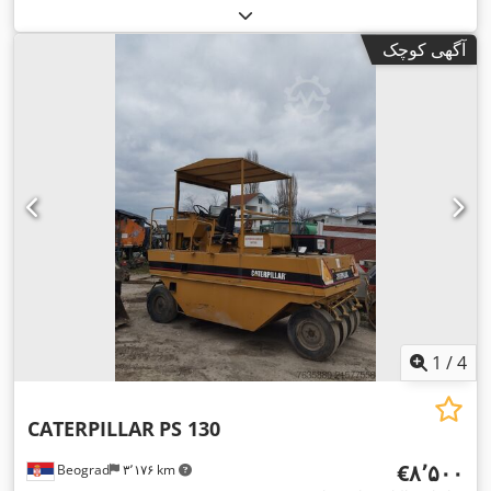
تجهیزات:
رایانه‌ی روی برد, سطح صدای کم, هیدرولیک گریپر,
,
چراغ‌های جلو اضافی, چهار چرخ محرک
آگهی کوچک
1
/
4
CATERPILLAR
PS 130
‎€۸٬۵۰۰
Beograd
۳٬۱۷۶ km