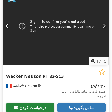
1
/
15
Wacker Neuson
RT 82-SC3
‎€۹٬۱۲۰
۴٬۶۰۱ km
فرانسه
قیمت ثابت به اضافه مالیات بر ارزش
افزوده
تماس بگیرید
درخواست کردن