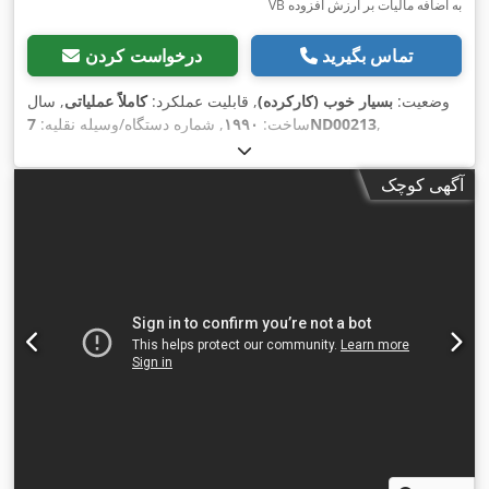
VB به اضافه مالیات بر ارزش افزوده
تماس بگیرید
درخواست کردن
وضعیت:
بسیار خوب (کارکرده)
, قابلیت عملکرد:
کاملاً عملیاتی
, سال
,
7ND00213
ساخت:
۱۹۹۰
, شماره دستگاه/وسیله نقلیه:
آگهی کوچک