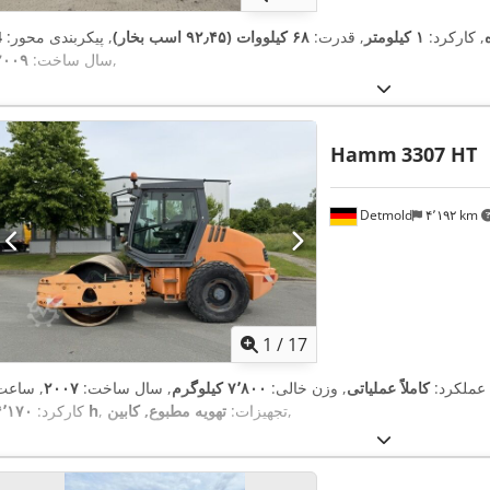
, کارکرد:
۱ کیلومتر
, قدرت:
۶۸ کیلووات (۹۲٫۴۵ اسب بخار)
, پیکربندی محور:
,
سال ساخت:
۲۰۰۹
Hamm
3307 HT
Detmold
۴٬۱۹۲ km
1
/
17
 عملکرد:
کاملاً عملیاتی
, وزن خالی:
۷٬۸۰۰ کیلوگرم
, سال ساخت:
۲۰۰۷
, ساعت
,
, تجهیزات:
تهویه مطبوع, کابین
۴٬۱۷۰ h
کارکرد: