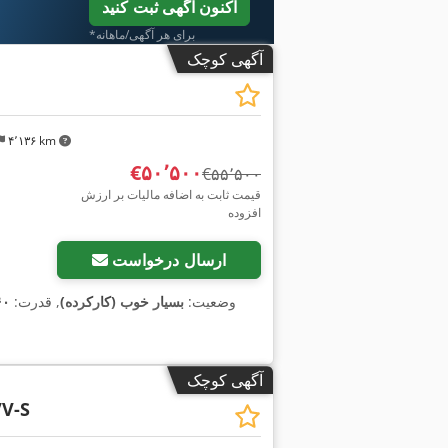
اکنون آگهی ثبت کنید
*برای هر آگهی/ماهانه
آگهی کوچک
۴٬۱۳۶ km
‎€۵۰٬۵۰۰
‎€۵۵٬۵۰۰
قیمت ثابت به اضافه مالیات بر ارزش
افزوده
ارسال درخواست
وضعیت:
بسیار خوب (کارکرده)
, قدرت:
۱۶۰ کیلووات (
آگهی کوچک
VV-S