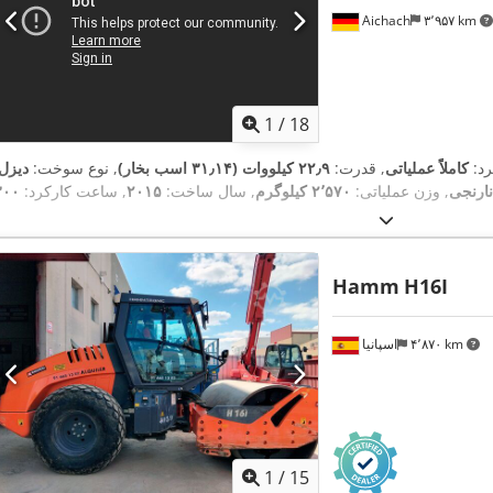
Aichach
۳٬۹۵۷ km
1
/
18
رد:
کاملاً عملیاتی
, قدرت:
۲۲٫۹ کیلووات (۳۱٫۱۴ اسب بخار)
, نوع سوخت:
دیزل
نارنجی
, وزن عملیاتی:
۲٬۵۷۰ کیلوگرم
, سال ساخت:
۲۰۱۵
, ساعت کارکرد:
Hamm
H16I
۴٬۸۷۰ km
اسپانیا
1
/
15