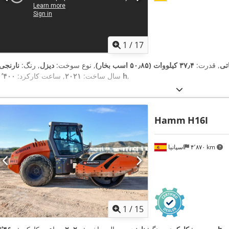
1
/
17
اتی
, قدرت:
۳۷٫۴ کیلووات (۵۰٫۸۵ اسب بخار)
, نوع سوخت:
دیزل
, رنگ:
نارنجی
,
۱٬۴۰۰ h
سال ساخت:
۲۰۲۱
, ساعت کارکرد:
Hamm
H16I
۴٬۸۷۰ km
اسپانیا
1
/
15