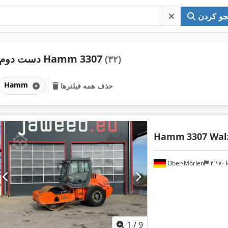
و کردن
دست دوم Hamm 3307
(۳۲)
Hamm
حذف همه فیلترها
Hamm
3307 Wal
Ober-Mörlen
۴٬۱۷
1
/
9