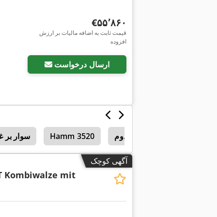
‎€۵۵٬۸۶۰
قیمت ثابت به اضافه مالیات بر ارزش
افزوده
ارسال درخواست
غلتک‌های تاندوم
Hamm 3520
سوار بر غ
آگهی کوچک
T Kombiwalze mit