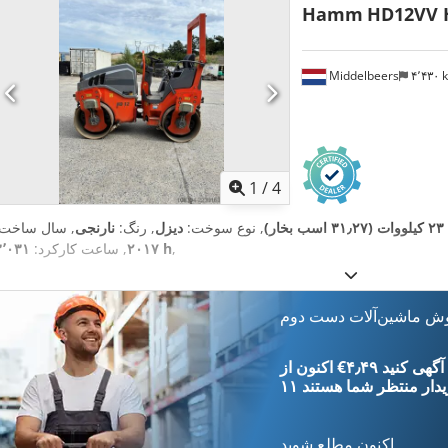
Hamm
HD12VV 
Middelbeers
۴٬۴۳۰
1
/
4
۲۳ کیلووات (۳۱٫۲۷ اسب بخار)
, نوع سوخت:
دیزل
, رنگ:
نارنجی
, سال ساخت:
,
۳٬۰۳۱ h
۲۰۱۷
, ساعت کارکرد:
وش ماشین‌آلات دست دوم
‎€۴٫۴۹ ثبت آگهی کنید
یدار
منتظر شما هستند
اکنون مطلع شوید