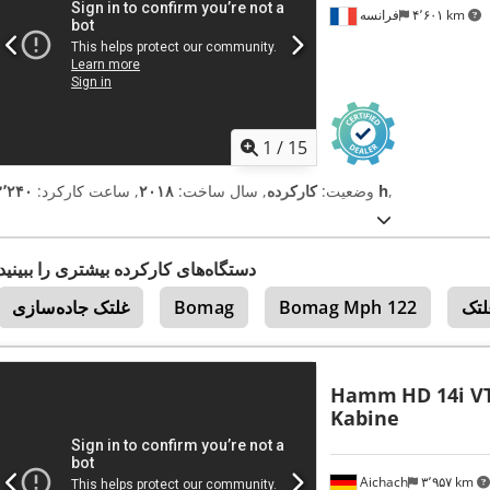
۴٬۶۰۱ km
فرانسه
1
/
15
,
۳٬۲۴۰ h
وضعیت:
کارکرده
, سال ساخت:
۲۰۱۸
, ساعت کارکرد:
دستگاه‌های کارکرده بیشتری را ببینید
لتک
Bomag Mph 122
Bomag
غلتک جاده‌سازی
Hamm
HD 14i V
Kabine
Aichach
۳٬۹۵۷ km