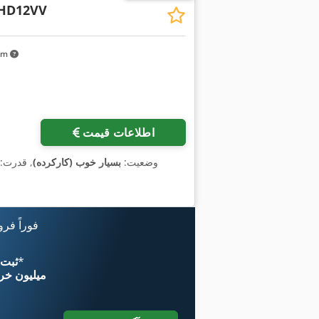
HD12VV
 km
اطلاعات قیمت
وضعیت:
بسیار خوب (کارکرده)
, قدرت:
فوراً فر
*
اکنون از 
۱۱ میلیون خر