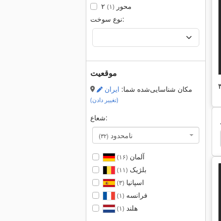
۲ محور
(۱)
نوع سوخت:
موقعیت
مکان شناسایی‌شده شما:
ایران
(تغییر دادن)
شعاع:
نامحدود
(۳۲)
05
Hamm 3520
Hamm 3518
Hamm 3414
آلمان
(۱۶)
بلژیک
(۱۱)
اسپانیا
(۳)
فرانسه
(۱)
هلند
(۱)