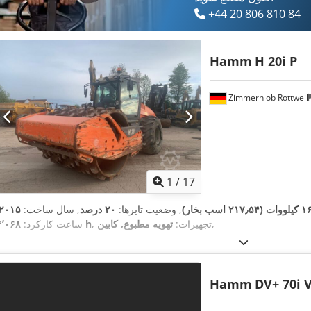
+44 20 806 810 84
Hamm
H 20i P
Zimmern ob Rottweil
1
/
17
۲۱۷٫۵۴ اسب بخار)
, وضعیت تایرها:
۲۰ درصد
, سال ساخت:
۲۰۱۵
,
, تجهیزات:
تهویه مطبوع, کابین
۴٬۰۶۸ h
ساعت کارکرد:
Hamm
DV+ 70i 