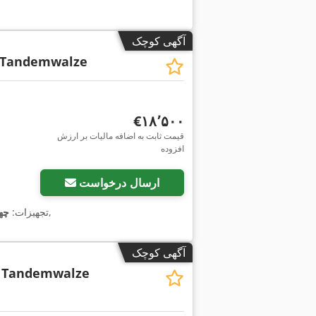
آگهی کوچک
 Tandemwalze
‎€۱۸٬۵۰۰
قیمت ثابت به اضافه مالیات بر ارزش
افزوده
ارسال درخواست
,
, تجهیزات:
چه
آگهی کوچک
 Tandemwalze