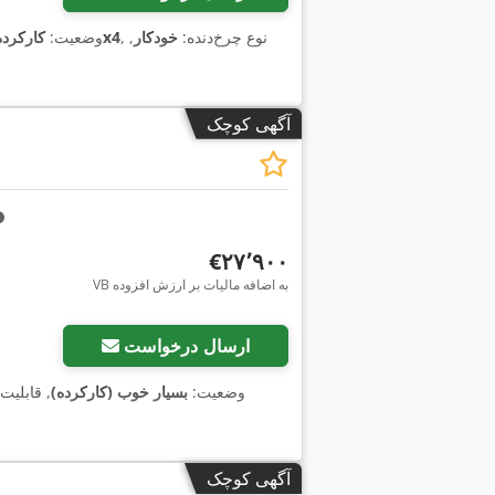
, نوع چرخ‌دنده:
خودکار
,
4x4
وضعیت:
کارکرده
آگهی کوچک
‎€۲۷٬۹۰۰
VB به اضافه مالیات بر ارزش افزوده
ارسال درخواست
وضعیت:
بسیار خوب (کارکرده)
, قابلیت
آگهی کوچک