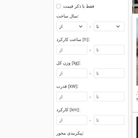
فقط با ذکر قیمت
سال ساخت:
-
ساعت کارکرد [h]:
-
وزن کل [kg]:
-
قدرت [kW]:
,
-
کارکرد [km]:
-
پیکربندی محور: