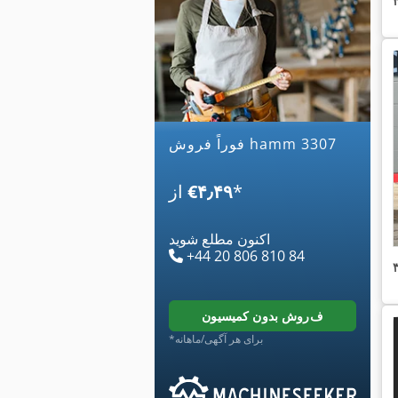
فوراً فروش hamm 3307
*
‎€۴٫۴۹
از
اکنون مطلع شوید
+44 20 806 810 84
فروش بدون کمیسیون
*برای هر آگهی/ماهانه