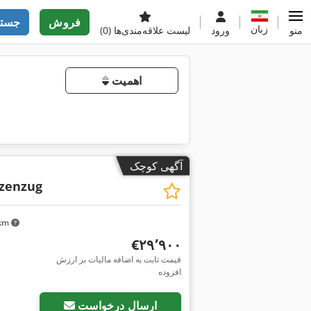
فروش
جستج
زبان
منو
ورود
لیست علاقه‌مندی‌ها
(0)
اهمیت
آگهی کوچک
zenzug
۰ km
‎€۲۹٬۹۰۰
قیمت ثابت به اضافه مالیات بر ارزش
افزوده
ارسال درخواست