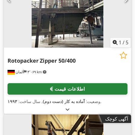
1
/
5
Rotopacker
Zipper 50/400
۴٬۰۶۹ km
آلمان
اطلاعات قیمت
,
وضعیت:
آماده به کار (دست دوم)
, سال ساخت:
۱۹۹۳
آگهی کوچک