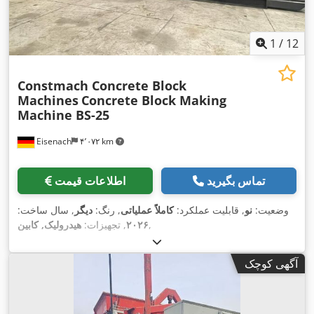
1
/
12
Constmach Concrete Block
Machines
Concrete Block Making
Machine BS-25
Eisenach
۴٬۰۷۲ km
تماس بگیرید
اطلاعات قیمت
وضعیت:
نو
, قابلیت عملکرد:
کاملاً عملیاتی
, رنگ:
دیگر
, سال ساخت:
,
۲۰۲۶
, تجهیزات:
هیدرولیک, کابین
آگهی کوچک