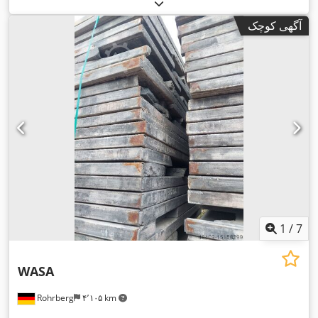
آگهی کوچک
1
/
7
WASA
Rohrberg
۴٬۱۰۵ km