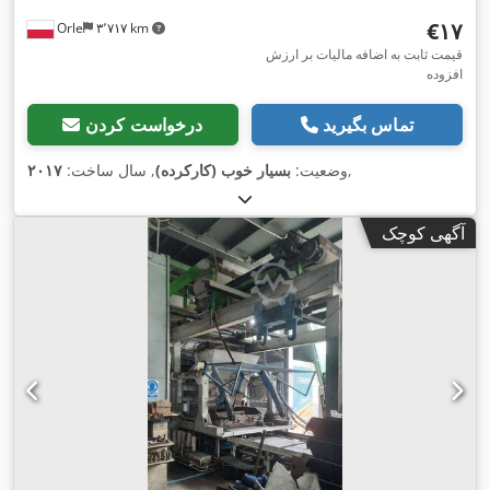
‎€۱۷
Orle
۳٬۷۱۷ km
قیمت ثابت به اضافه مالیات بر ارزش
افزوده
تماس بگیرید
درخواست کردن
,
وضعیت:
بسیار خوب (کارکرده)
, سال ساخت:
۲۰۱۷
آگهی کوچک