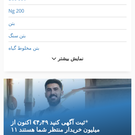
Ng 200
بتن
بتن سنگ
بتن مخلوط گیاه
نمایش بیشتر
بتنی غلتکی Omatic
برایان Beckum گوشت بس 315
برج خنک کننده
بلند کردن وسایل
بلوک های قلاب
*
اکنون از ‎€۴٫۴۹ ثبت آگهی کنید
بمب های بتن
۱۱ میلیون خریدار
منتظر شما هستند
تانک های خنک کننده