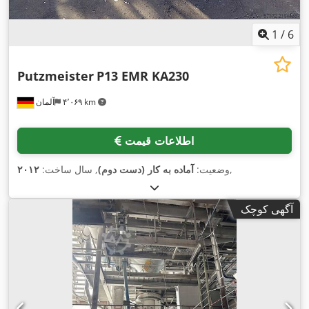
1
/
6
Putzmeister
P13 EMR KA230
۴٬۰۶۹ km
آلمان
اطلاعات قیمت
,
وضعیت:
آماده به کار (دست دوم)
, سال ساخت:
۲۰۱۲
آگهی کوچک