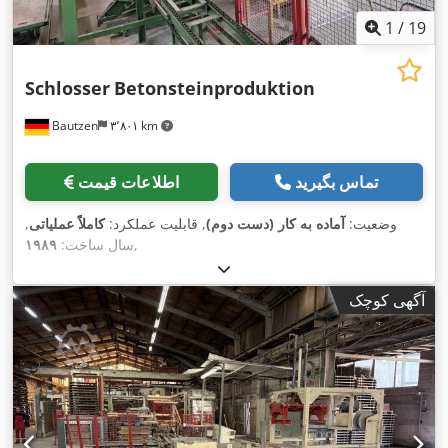
1
/
19
Schlosser
Betonsteinproduktion
Bautzen
۳٬۸۰۱ km
تماس بگیرید
اطلاعات قیمت
وضعیت:
آماده به کار (دست دوم)
, قابلیت عملکرد:
کاملاً عملیاتی
,
,
سال ساخت:
۱۹۸۹
آگهی کوچک