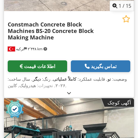
1
/
15
Constmach Concrete Block
Machines
BS-20 Concrete Block
Making Machine
۲٬۴۴۸ km
ترکیه
تماس بگیرید
اطلاعات قیمت
وضعیت:
نو
, قابلیت عملکرد:
کاملاً عملیاتی
, رنگ:
دیگر
, سال ساخت:
,
۲۰۲۶
, تجهیزات:
هیدرولیک, کابین
آگهی کوچک