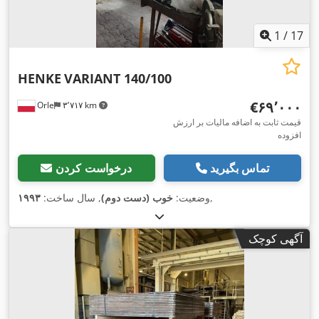
1
/
17
HENKE
VARIANT 140/100
‎€۶۹٬۰۰۰
Orle
۳٬۷۱۷ km
قیمت ثابت به اضافه مالیات بر ارزش
افزوده
تماس بگیرید
درخواست کردن
,
وضعیت:
خوب (دست دوم)
, سال ساخت:
۱۹۹۳
آگهی کوچک