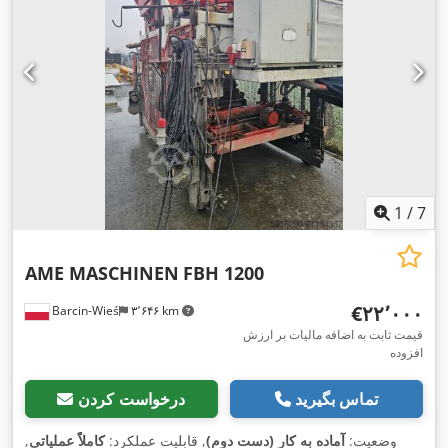
1
/
7
AME MASCHINEN
FBH 1200
‎€۲۲٬۰۰۰
Barcin-Wieś
۳٬۶۴۶ km
قیمت ثابت به اضافه مالیات بر ارزش
افزوده
تماس بگیرید
درخواست کردن
وضعیت:
آماده به کار (دست دوم)
, قابلیت عملکرد:
کاملاً عملیاتی
,