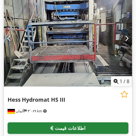
1
/
8
Hess
Hydromat HS III
۴٬۰۶۹ km
آلمان
اطلاعات قیمت