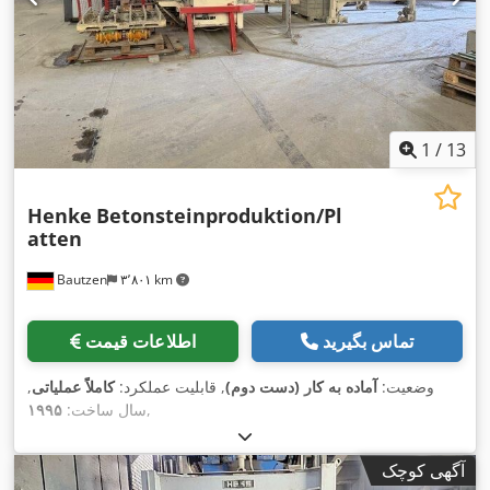
1
/
13
Henke
Betonsteinproduktion/Pl
atten
Bautzen
۳٬۸۰۱ km
تماس بگیرید
اطلاعات قیمت
وضعیت:
آماده به کار (دست دوم)
, قابلیت عملکرد:
کاملاً عملیاتی
,
,
سال ساخت:
۱۹۹۵
آگهی کوچک