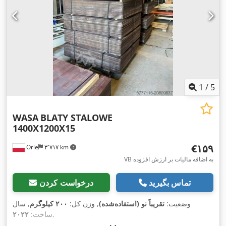
1
/
5
WASA
BLATY STALOWE
1400X1200X15
‎€۱۵۹
Orle
۳٬۷۱۷ km
VB به اضافه مالیات بر ارزش افزوده
تماس بگیرید
درخواست کردن
وضعیت:
تقریباً نو (استفاده‌شده)
, وزن کل:
۲۰۰ کیلوگرم
, سال
,
ساخت:
۲۰۲۲