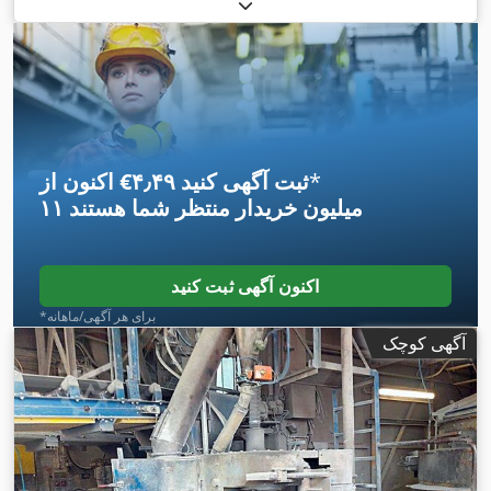
*
اکنون از ‎€۴٫۴۹ ثبت آگهی کنید
۱۱ میلیون خریدار
منتظر شما هستند
اکنون آگهی ثبت کنید
*برای هر آگهی/ماهانه
آگهی کوچک