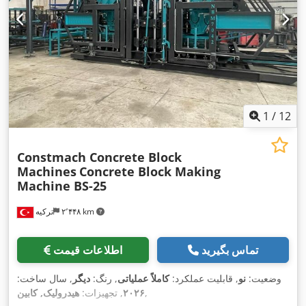
1
/
12
Constmach Concrete Block
Machines
Concrete Block Making
Machine BS-25
۲٬۴۴۸ km
ترکیه
تماس بگیرید
اطلاعات قیمت
وضعیت:
نو
, قابلیت عملکرد:
کاملاً عملیاتی
, رنگ:
دیگر
, سال ساخت:
,
۲۰۲۶
, تجهیزات:
هیدرولیک, کابین