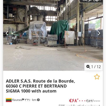
1
/
12
ADLER S.A.S. Route de la Bourde,
60360 C
PIERRE ET BERTRAND
SIGMA 1000 with autom
‎€۶۸٬۰۰۰
Kaunas
۳٬۴۱۰ km
‎€۸۹٬۰۰۰
EXW قیمت ثابت به اضافه مالیات بر