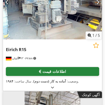
1
/
5
Eirich
R15
۴٬۰۶۹ km
آلمان
اطلاعات قیمت
,
وضعیت:
آماده به کار (دست دوم)
, سال ساخت:
۱۹۸۴
آگهی کوچک