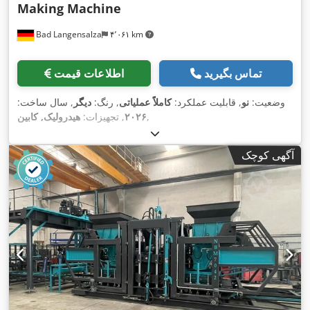
Making Machine
Bad Langensalza
۴٬۰۶۱ km
تماس بگیرید
اطلاعات قیمت
وضعیت:
نو
, قابلیت عملکرد:
کاملاً عملیاتی
, رنگ:
دیگر
, سال ساخت:
,
۲۰۲۶
, تجهیزات:
هیدرولیک, کابین
آگهی کوچک