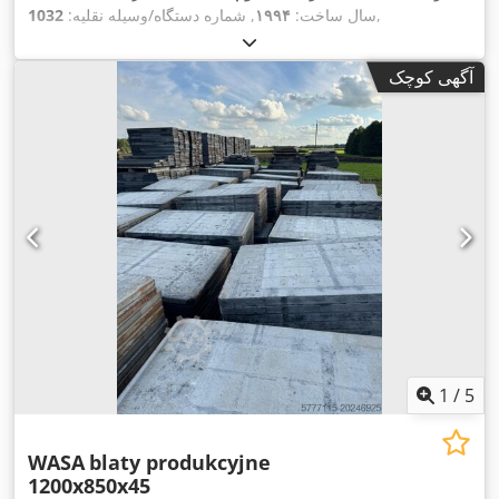
,
سال ساخت:
۱۹۹۴
, شماره دستگاه/وسیله نقلیه:
1032
آگهی کوچک
1
/
5
WASA
blaty produkcyjne
1200x850x45