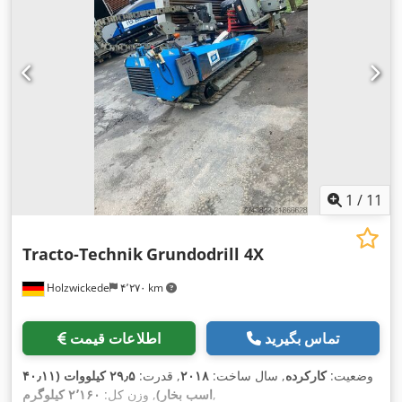
1
/
11
Tracto-Technik
Grundodrill 4X
Holzwickede
۴٬۲۷۰ km
تماس بگیرید
اطلاعات قیمت
وضعیت:
کارکرده
, سال ساخت:
۲۰۱۸
, قدرت:
۲۹٫۵ کیلووات (۴۰٫۱۱
,
اسب بخار)
, وزن کل:
۲٬۱۶۰ کیلوگرم