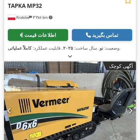
TAPKA
MP32
Kraków
۳٬۳۸۶ km
تماس بگیرید
اطلاعات قیمت
,
وضعیت:
نو
, سال ساخت:
۲۰۲۵
, قابلیت عملکرد:
کاملاً عملیاتی
آگهی کوچک