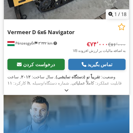
1
/
18
Vermeer
D 6x6 Navigator
‎€۷۴٬۰۰۰
Pénzesgyőr
۳٬۴۴۲ km
‎€۷۶٬۰۰۰
VB به اضافه مالیات بر ارزش افزوده
تماس بگیرید
درخواست کردن
وضعیت:
تقریباً نو (دستگاه نمایشی)
, سال ساخت:
۲۰۱۲
, ساعت
, قابلیت عملکرد:
کاملاً عملیاتی
, شماره دستگاه/وسیله
۱۱ h
کارکرد:
, رنگ:
زرد
, وزن عملیاتی:
۱٬۲۰۹
1VR4100C6C1000267
نقلیه:
کیلوگرم
, وزن خالی:
۱٬۲۰۹ کیلوگرم
, سوخت:
دیزل
, تجهیزات:
,
زنجیرهای لاستیکی