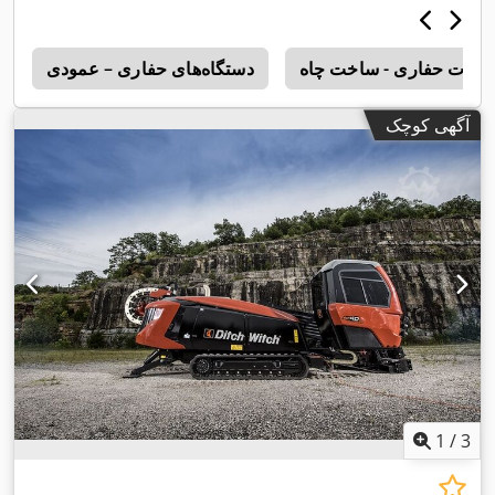
هیزات حفاری - ساخت چاه
دستگاه‌های حفاری – عمودی
0
آگهی کوچک
1
/
3