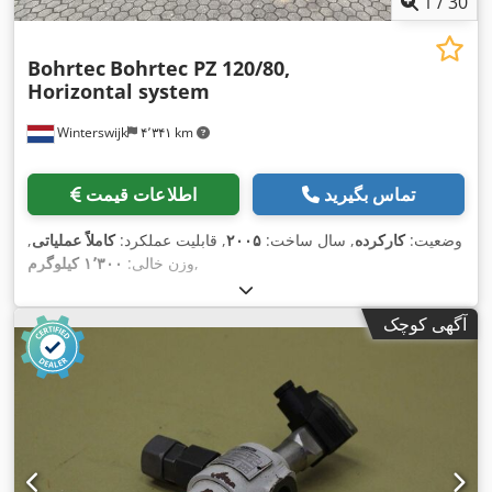
1
/
30
Bohrtec
Bohrtec PZ 120/80,
Horizontal system
Winterswijk
۴٬۳۴۱ km
تماس بگیرید
اطلاعات قیمت
وضعیت:
کارکرده
, سال ساخت:
۲۰۰۵
, قابلیت عملکرد:
کاملاً عملیاتی
,
,
وزن خالی:
۱٬۳۰۰ کیلوگرم
آگهی کوچک