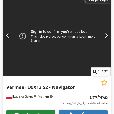
1
/
22
Vermeer
D9X13 S2 - Navigator
‎€۳۹٬۹۹۵
Łaziska Górne
۳٬۴۷۱ km
VB به اضافه مالیات بر ارزش افزوده