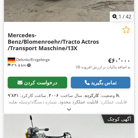
1
/
42
Mercedes-
Benz/Blomenroehr/Tracto
Actros
/Transport Maschine/13X
‎€۶۰٬۰۰۰
Oelsnitz/Erzgebirge
۳٬۹۰۵ km
VB به اضافه مالیات بر ارزش افزوده
تماس بگیرید
درخواست کردن
,
۹٬۸۳۱ h
وضعیت:
کارکرده
, سال ساخت:
۲۰۰۶
, ساعت کارکرد:
قابلیت عملکرد:
قابلیت عملکرد محدود
, شماره دستگاه/وسیله نقلیه:
1666105
, کارکرد:
۶۵۳٬۰۰۱ کیلومتر
, قدرت:
۲۹۱٫۲۶ کیلووات
(۳۹۶٫۰۰ اسب بخار)
, وزن کل:
۲۶٬۰۰۰ کیلوگرم
, نوع سوخت:
دیزل
,
آگهی کوچک
حداکثر وزن بار:
۸٬۸۲۰ کیلوگرم
, وزن خالی:
۱۷٬۱۸۰ کیلوگرم
, نوع
چرخ‌دنده:
نیمه‌خودکار
, تجهیزات:
اِی‌بی‌اِس‎, تهویه مطبوع, رتاردر, قفل
,
دیفرانسیل, کابین