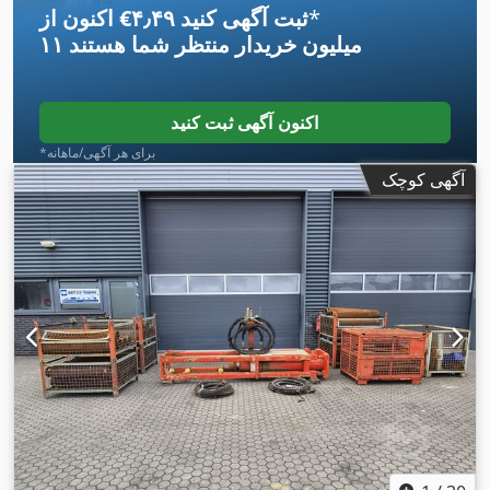
*
اکنون از ‎€۴٫۴۹ ثبت آگهی کنید
۱۱ میلیون خریدار
منتظر شما هستند
اکنون آگهی ثبت کنید
*برای هر آگهی/ماهانه
آگهی کوچک