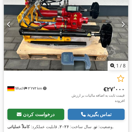
1
/
8
‎€۲۷٬۰۰۰
Much
۴٬۲۷۳ km
قیمت ثابت به اضافه مالیات بر ارزش
افزوده
تماس بگیرید
درخواست کردن
,
وضعیت:
نو
, سال ساخت:
۲۰۲۶
, قابلیت عملکرد:
کاملاً عملیاتی