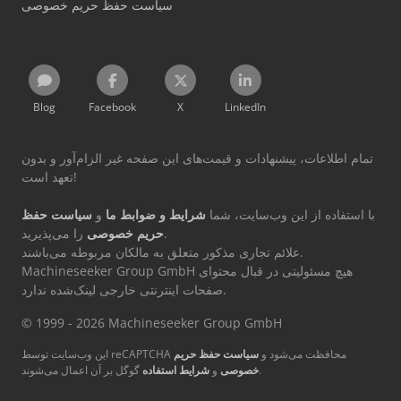
سیاست حفظ حریم خصوصی
Blog
Facebook
X
LinkedIn
تمام اطلاعات، پیشنهادات و قیمت‌های این صفحه غیر الزام‌آور و بدون
تعهد است!
با استفاده از این وب‌سایت، شما
شرایط و ضوابط ما
و
سیاست حفظ
را می‌پذیرید.
حریم خصوصی
علائم تجاری مذکور متعلق به مالکان مربوطه می‌باشند.
Machineseeker Group GmbH هیچ مسئولیتی در قبال محتوای
صفحات اینترنتی خارجی لینک‌شده ندارد.
© 1999 - 2026 Machineseeker Group GmbH
این وب‌سایت توسط reCAPTCHA محافظت می‌شود و
سیاست حفظ حریم
گوگل بر آن اعمال می‌شوند.
خصوصی
و
شرایط استفاده