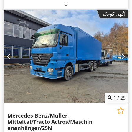
آگهی کوچک
1
/
25
Mercedes-Benz/Müller-
Mitteltal/Tracto
Actros/Maschin
enanhänger/25N