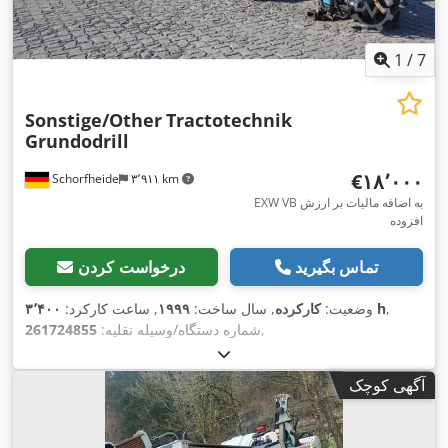
1
/
7
Sonstige/Other
Tractotechnik
Grundodrill
‎€۱۸٬۰۰۰
Schorfheide
۳٬۹۱۱ km
EXW VB به اضافه مالیات بر ارزش
افزوده
تماس بگیرید
درخواست کردن
,
۳٬۴۰۰ h
وضعیت:
کارکرده
, سال ساخت:
۱۹۹۹
, ساعت کارکرد:
,
شماره دستگاه/وسیله نقلیه:
261724855
آگهی کوچک