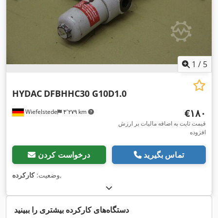
1
/
5
HYDAC
DFBHHC30 G10D1.0
‎€۱۸۰
Wiefelstede
۴٬۲۷۹ km
قیمت ثابت به اضافه مالیات بر ارزش
افزوده
تماس بگیرید
درخواست کردن
,
وضعیت:
کارکرده
دستگاه‌های کارکرده بیشتری را ببینید