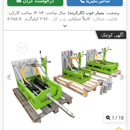
تماس بگیرید
درخواست کردن
وضعیت:
بسیار خوب (کارکرده)
, سال ساخت:
۲۰۱۲
, ساعت کارکرد:
, قابلیت عملکرد:
کاملاً عملیاتی
, وزن کل:
۲٬۸۶۰ کیلوگرم
,
۵٬۶۵۵ h
نوع سوخت:
دیزل
, رنگ:
زرد
, پیکربندی محور:
۲ محور
, وزن خالی:
۲٬۸۶۰ کیلوگرم
, مصرف سوخت (شهری):
۵ لیتر/۱۰۰ کیلومتر
,
آگهی کوچک
سوخت:
دیزل
, نوع چرخ‌دنده:
هیدرواستاتیک
, تعداد صندلی‌ها:
۱
,
وضعیت گیربکس:
۸۰ درصد
, وضعیت زنجیر:
۸۰ درصد
, وضعیت تایرها:
۸۰ درصد
, تجهیزات:
زنجیرهای لاستیکی, هیدرولیک, هیدرولیک گریپر,
,
چهار چرخ محرک
1
/
18