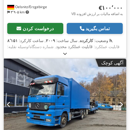
‎€۱۰۰٬۰۰۰
Oelsnitz/Erzgebirge
۳٬۹۰۵ km
VB به اضافه مالیات بر ارزش افزوده
تماس بگیرید
درخواست کردن
,
۸٬۱۵۱ h
وضعیت:
کارکرده
, سال ساخت:
۲۰۰۹
, ساعت کارکرد:
قابلیت عملکرد:
قابلیت عملکرد محدود
, شماره دستگاه/وسیله نقلیه:
12200035
, کارکرد:
۵۷۵٬۴۶۱ کیلومتر
, نوع چرخ‌دنده:
خودکار
, تعداد
,
صندلی‌ها:
۱
, تجهیزات:
زنجیرهای لاستیکی, هیدرولیک, کابین
آگهی کوچک