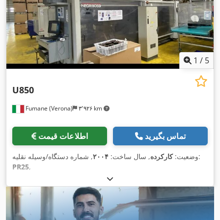
1
/
5
U850
Fumane (Verona)
۳٬۹۲۶ km
تماس بگیرید
اطلاعات قیمت
, شماره دستگاه/وسیله نقلیه:
وضعیت:
کارکرده
, سال ساخت:
۲۰۰۴
PR25
,