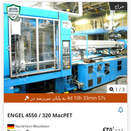
حراج
1
/
3
s
56
min
33
h
10
d
4
به پایان می‌رسد در
ENGEL
4550 / 320 MacPET
Nordrhein-Westfalen
‎€۴۵٬۰۰۰