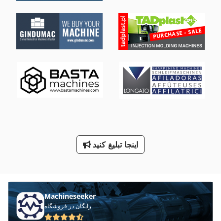
هماهنگ کردن دستگاه های خسته کننده
پرس
پرس بالای پیستون
پرس خاک زغال قالبی
پرس فورج
پرس لبه
پرس های فلزی
اینجا تبلیغ کنید
پرس پنوماتیک
Machineseeker
رایگان در فروشگاه