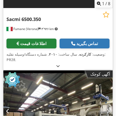
1
/
8
Sacmi
6500.350
Fumane (Verona)
۳٬۹۲۶ km
تماس بگیرید
اطلاعات قیمت
, شماره دستگاه/وسیله نقلیه:
وضعیت:
کارکرده
, سال ساخت:
۲۰۱۰
PR28
,
آگهی کوچک