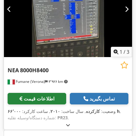
1
/
3
NEA
8000H8400
Fumane (Verona)
۳٬۹۲۶ km
تماس بگیرید
اطلاعات قیمت
,
۶۶٬۰۰۰ h
وضعیت:
کارکرده
, سال ساخت:
۲۰۱۰
, ساعت کارکرد:
,
PR23
شماره دستگاه/وسیله نقلیه: