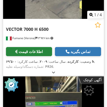
1
/
4
VECTOR 7000 H 6500
Fumane (Verona)
۳٬۹۲۶ km
تماس بگیرید
اطلاعات قیمت
,
۶۹٬۵۰۰ h
وضعیت:
کارکرده
, سال ساخت:
۲۰۰۹
, ساعت کارکرد:
,
PR26
شماره دستگاه/وسیله نقلیه:
آگهی کوچک