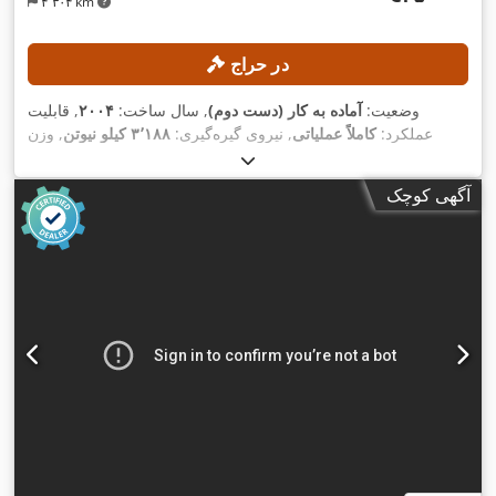
۴٬۳۰۴ km
در حراج
وضعیت:
آماده به کار (دست دوم)
, سال ساخت:
۲۰۰۴
, قابلیت
عملکرد:
کاملاً عملیاتی
, نیروی گیره‌گیری:
۳٬۱۸۸ کیلو نیوتن
, وزن
, قطر نوار نقاله مارپیچی:
۱۳۰ میلی‌متر
, ظرفیت
۶٬۹۳۵ g
تزریق:
,
تولید:
۱۷٬۰۰۰ واحد/ساعت
آگهی کوچک