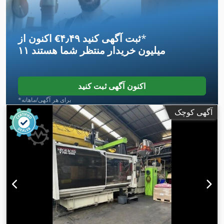
*
اکنون از ‎€۴٫۴۹ ثبت آگهی کنید
۱۱ میلیون خریدار
منتظر شما هستند
اکنون آگهی ثبت کنید
*برای هر آگهی/ماهانه
آگهی کوچک