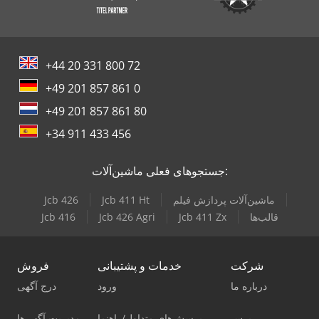
+44 20 331 800 72
+49 201 857 861 0
+49 201 857 861 80
+34 911 433 456
جستجوهای فعلی ماشین‌آلات:
ماشین‌آلات پردازش فیلم
Jcb 411 Ht
Jcb 426
قالب‌ها
Jcb 411 Zx
Jcb 426 Agri
Jcb 416
شرکت
خدمات و پشتیبانی
فروش
درباره ما
ورود
درج آگهی
پرس
پرسش‌های متداول/راهنما
مدیریت آگهی‌ها