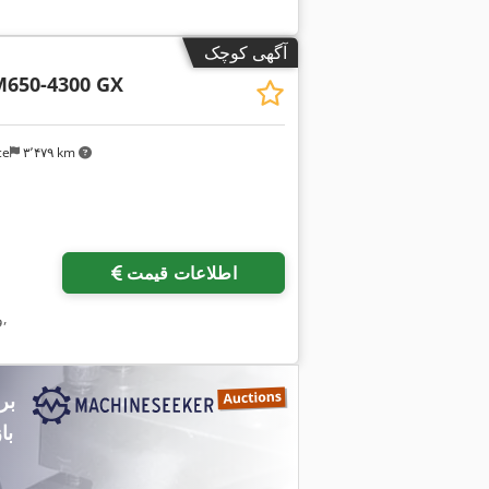
آگهی کوچک
650-4300 GX
ce
۳٬۴۷۹ km
اطلاعات قیمت
,
و
با