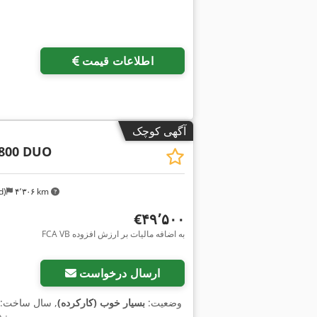
اطلاعات قیمت
آگهی کوچک
-800 DUO
d)
۴٬۳۰۶ km
‎€۴۹٬۵۰۰
FCA VB به اضافه مالیات بر ارزش افزوده
ارسال درخواست
وضعیت:
بسیار خوب (کارکرده)
, سال ساخت: