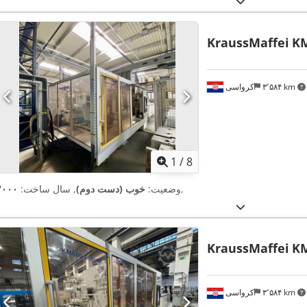
KraussMaffei
KM
۳٬۵۸۴ km
کرواسی
1
/
8
,
وضعیت:
خوب (دست دوم)
, سال ساخت:
۲۰۰۰
KraussMaffei
KM
۳٬۵۸۴ km
کرواسی