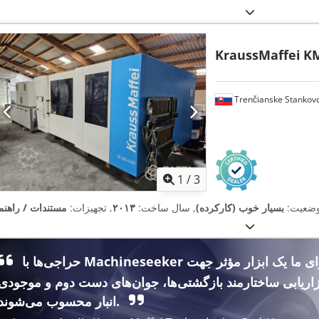
KraussMaffei
KM
Trenčianske Stankov
1
/
3
ضعیت:
بسیار خوب (کارکرده)
, سال ساخت:
۲۰۱۳
, تجهیزات:
مستندات / راهنما
حراجی‌ها با Machineseeker برای ما یک ابزار مؤثر جهت
زاریابی ساختارمند بازگشتی‌ها، جوان‌های دست دوم و موجودی
انبار محسوب می‌شوند.