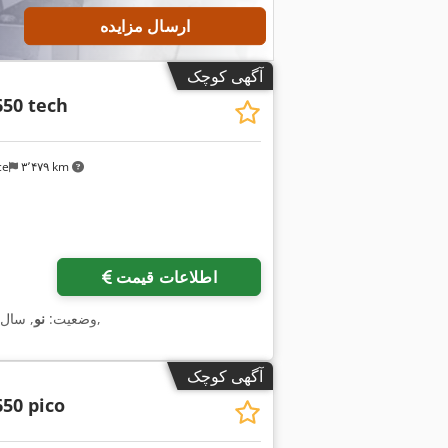
ارسال مزایده
آگهی کوچک
650 tech
ce
۳٬۴۷۹ km
اطلاعات قیمت
,
وضعیت:
نو
, سال
آگهی کوچک
50 pico