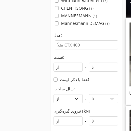
Wittmann Battenfeld
(۲)
CHEN HSONG
(۱)
MANNESMANN
(۱)
Mannesmann DEMAG
(۱)
مدل:
قیمت:
-
فقط با ذکر قیمت
سال ساخت:
-
نیروی گیره‌گیری [kN]:
-