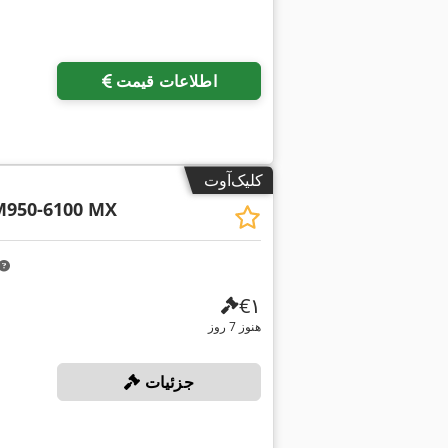
اطلاعات قیمت
کلیک‌آوت
950-6100 MX
‎€۱
هنوز 7 روز
جزئیات
,