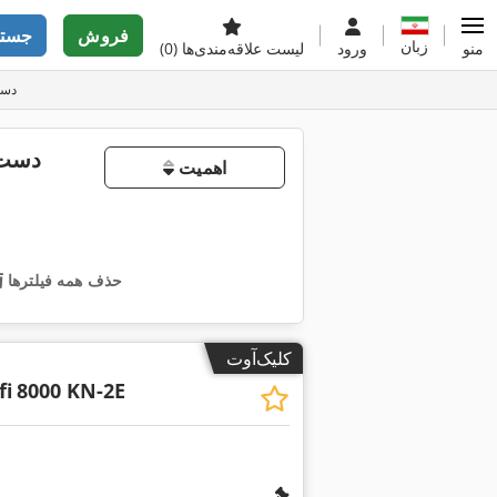
فروش
جستج
زبان
منو
ورود
لیست علاقه‌مندی‌ها
(0)
دست د
اهمیت
حذف همه فیلترها
کلیک‌آوت
fi
8000 KN-2E