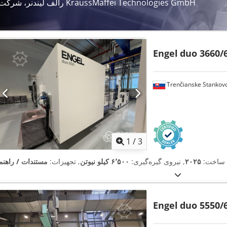
رالف لیندنر، شرکت KraussMaffei Technologies GmbH
Engel
duo 3660/
Trenčianske Stankov
1
/
3
 ساخت:
۲۰۲۵
, نیروی گیره‌گیری:
۶٬۵۰۰ کیلو نیوتن
, تجهیزات:
مستندات / راهنما
Engel
duo 5550/6