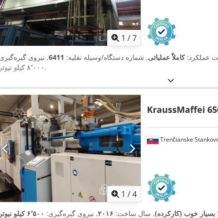
1
/
7
یت عملکرد:
کاملاً عملیاتی
, شماره دستگاه/وسیله نقلیه:
6411
, نیروی گیره‌گیری
,
۸٬۰۰۰ کیلو نیوتن
KraussMaffei
65
Trenčianske Stankov
1
/
4
بسیار خوب (کارکرده)
, سال ساخت:
۲۰۱۶
, نیروی گیره‌گیری:
۶٬۵۰۰ کیلو نیوتن