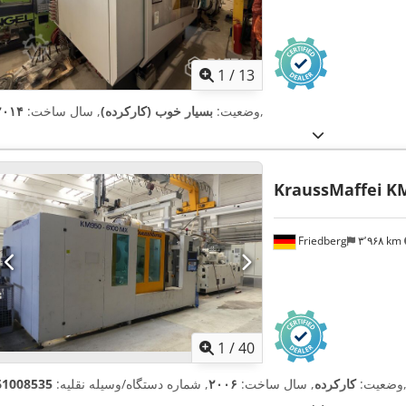
1
/
13
,
وضعیت:
بسیار خوب (کارکرده)
, سال ساخت:
۲۰۱۴
KraussMaffei
KM
Friedberg
۳٬۹۶۸ km
1
/
40
وضعیت:
کارکرده
, سال ساخت:
۲۰۰۶
, شماره دستگاه/وسیله نقلیه:
61008535