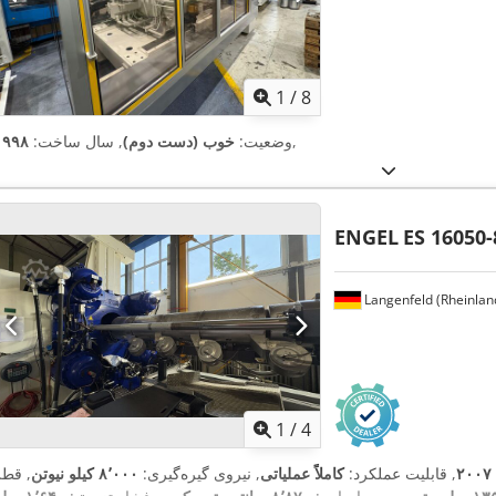
1
/
8
,
وضعیت:
خوب (دست دوم)
, سال ساخت:
۱۹۹۸
ENGEL
ES 16050
Langenfeld (Rheinlan
1
/
4
۲۰۰۷
, قابلیت عملکرد:
کاملاً عملیاتی
, نیروی گیره‌گیری:
۸٬۰۰۰ کیلو نیوتن
, قطر