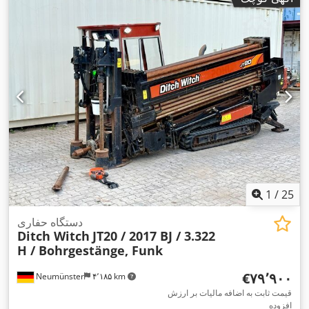
1
/
25
دستگاه حفاری
Ditch Witch
JT20 / 2017 BJ / 3.322
H / Bohrgestänge, Funk
‎€۷۹٬۹۰۰
Neumünster
۴٬۱۸۵ km
قیمت ثابت به اضافه مالیات بر ارزش
افزوده