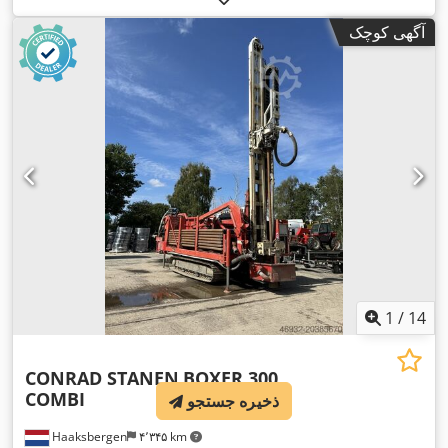
آگهی کوچک
1
/
14
CONRAD STANEN
BOXER 300
COMBI
ذخیره جستجو
Haaksbergen
۴٬۳۴۵ km