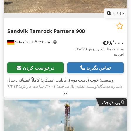
1
/
12
Sandvik Tamrock
Pantera 900
‎€۶۸٬۰۰۰
Schorfheide
۳٬۹۱۰ km
EXW VB به اضافه مالیات بر ارزش
افزوده
تماس بگیرید
درخواست کردن
وضعیت:
خوب (دست دوم)
, قابلیت عملکرد:
کاملاً عملیاتی
, سال
, شماره دستگاه/وسیله نقلیه:
۹٬۴۱۳ h
ساخت:
۲۰۰۱
, ساعت کارکرد:
101T2551-1
,
آگهی کوچک