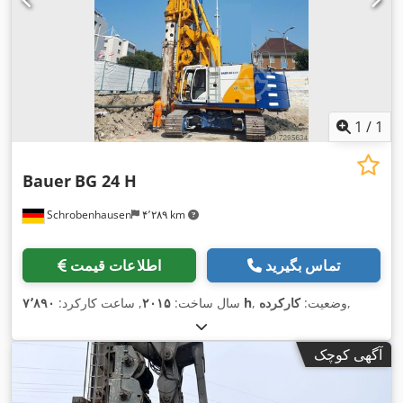
1
/
1
Bauer
BG 24 H
Schrobenhausen
۴٬۲۸۹ km
تماس بگیرید
اطلاعات قیمت
,
, وضعیت:
کارکرده
۷٬۸۹۰ h
سال ساخت:
۲۰۱۵
, ساعت کارکرد:
آگهی کوچک