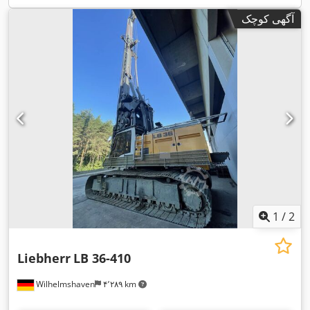
آگهی کوچک
1
/
2
Liebherr
LB 36-410
Wilhelmshaven
۴٬۲۸۹ km