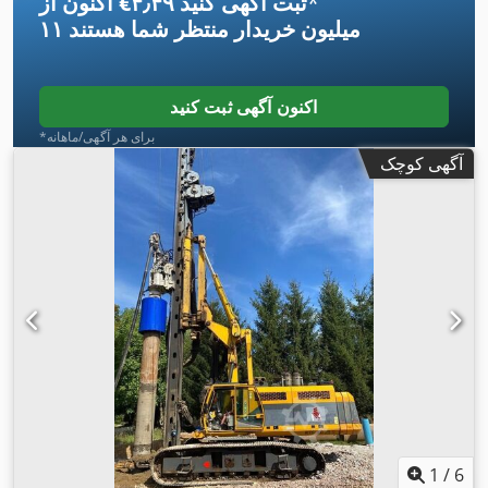
*
اکنون از ‎€۴٫۴۹ ثبت آگهی کنید
۱۱ میلیون خریدار
منتظر شما هستند
اکنون آگهی ثبت کنید
*برای هر آگهی/ماهانه
آگهی کوچک
1
/
6