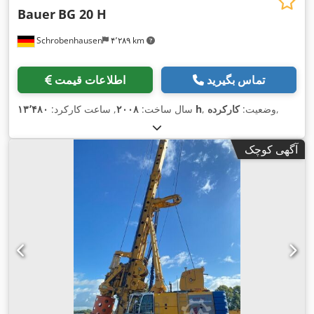
Bauer
BG 20 H
Schrobenhausen
۴٬۲۸۹ km
تماس بگیرید
اطلاعات قیمت
,
, وضعیت:
کارکرده
۱۳٬۴۸۰ h
سال ساخت:
۲۰۰۸
, ساعت کارکرد:
آگهی کوچک