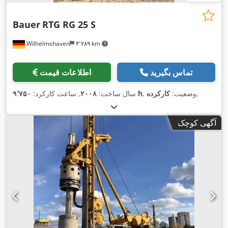
Bauer
RTG RG 25 S
Wilhelmshaven
۴٬۲۸۹ km
تماس بگیرید
اطلاعات قیمت
,
, وضعیت:
کارکرده
۹٬۷۵۰ h
سال ساخت:
۲۰۰۸
, ساعت کارکرد:
آگهی کوچک