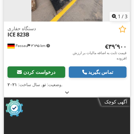
1
/
3
دستگاه حفاری
ICE
823B
‎€۳۹٬۹۰۰
Passau
۳٬۷۹۵ km
قیمت ثابت به اضافه مالیات بر ارزش
افزوده
تماس بگیرید
درخواست کردن
,
وضعیت:
نو
, سال ساخت:
۲۰۲۱
آگهی کوچک