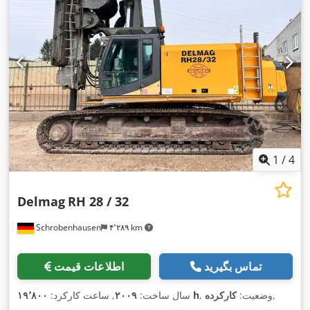
1
/
4
Delmag
RH 28 / 32
Schrobenhausen
۴٬۲۸۹ km
تماس بگیرید
اطلاعات قیمت
,
, وضعیت:
کارکرده
۱۹٬۸۰۰ h
سال ساخت:
۲۰۰۹
, ساعت کارکرد: