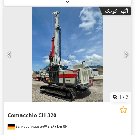
آگهی کوچک
1
/
2
Comacchio
CH 320
Schrobenhausen
۴٬۲۸۹ km