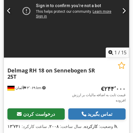
1
/
15
Delmag
RH 18 on Sennebogen SR
25T
‎€۲۴۴٬۰۰۰
۴٬۰۶۹ km
آلمان
قیمت ثابت به اضافه مالیات بر ارزش
افزوده
تماس بگیرید
درخواست کردن
,
۱۳٬۷۴۱ h
وضعیت:
کارکرده
, سال ساخت:
۲۰۰۸
, ساعت کارکرد: