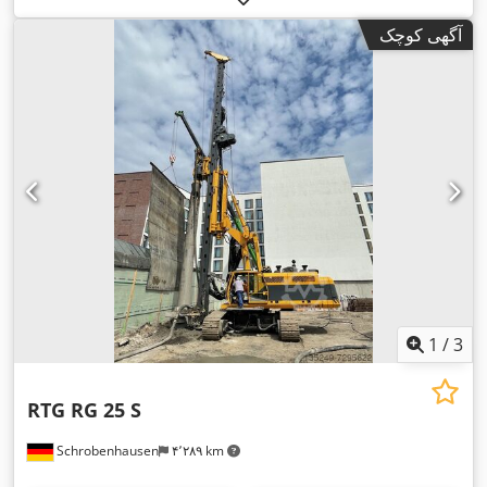
آگهی کوچک
1
/
3
RTG RG 25 S
Schrobenhausen
۴٬۲۸۹ km