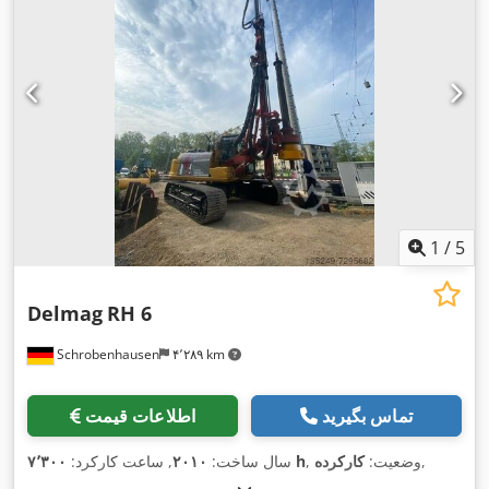
1
/
5
Delmag
RH 6
Schrobenhausen
۴٬۲۸۹ km
تماس بگیرید
اطلاعات قیمت
,
, وضعیت:
کارکرده
۷٬۳۰۰ h
سال ساخت:
۲۰۱۰
, ساعت کارکرد: