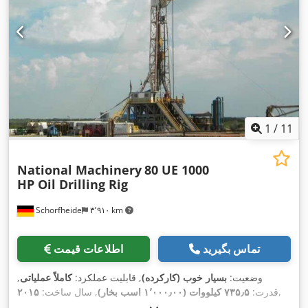
1
/
11
National Machinery
80 UE 1000
HP Oil Drilling Rig
Schorfheide
۳٬۹۱۰ km
تماس بگیرید
اطلاعات قیمت
وضعیت:
بسیار خوب (کارکرده)
, قابلیت عملکرد:
کاملاً عملیاتی
,
,
قدرت:
۷۳۵٫۵ کیلووات (۱٬۰۰۰٫۰۰ اسب بخار)
, سال ساخت:
۲۰۱۵