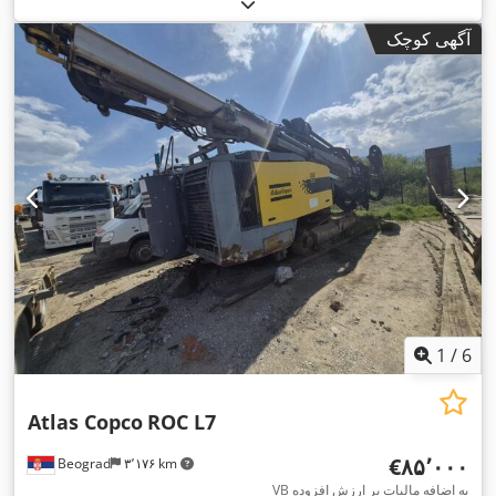
آگهی کوچک
1
/
6
Atlas Copco
ROC L7
‎€۸۵٬۰۰۰
Beograd
۳٬۱۷۶ km
VB به اضافه مالیات بر ارزش افزوده