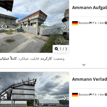
Ammann
Aufga
Bautzen
۳٬۸۰۱ km
1
/
3
,
وضعیت:
کارکرده
, قابلیت عملکرد:
کاملاً عملیات
Ammann
Verlad
Bautzen
۳٬۸۰۱ km