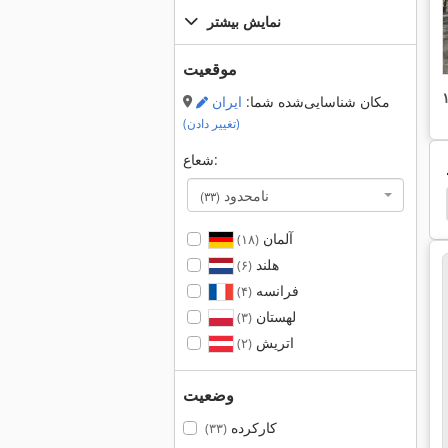
نمایش بیشتر
موقعیت
مکان شناسایی‌شده شما:
ایران
(تغییر دادن)
شعاع:
نامحدود
(۳۳)
Basika روغن جدا کننده
تصفيه خاك
خاک ورزی
آلمان
(۱۸)
هلند
(۶)
فرانسه
(۴)
لهستان
(۳)
اتریش
(۲)
وضعیت
کارکرده
(۳۳)