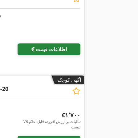
اطلاعات قیمت
آگهی کوچک
-20
‎€۱٬۷۰۰
VB مالیات بر ارزش افزوده قابل اعلام
نیست
درخواست تصاویر بیشتر