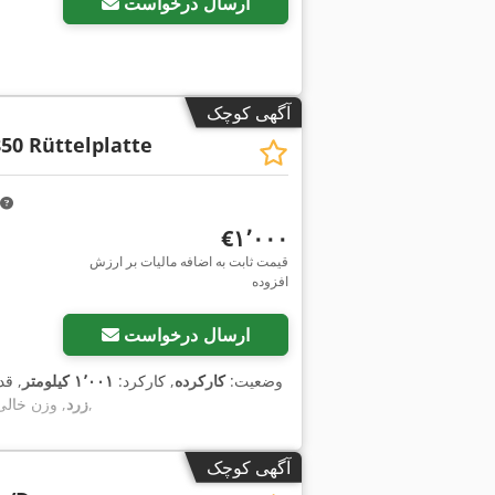
ارسال درخواست
آگهی کوچک
50 Rüttelplatte
‎€۱٬۰۰۰
قیمت ثابت به اضافه مالیات بر ارزش
افزوده
ارسال درخواست
وضعیت:
کارکرده
, کارکرد:
۱٬۰۰۱ کیلومتر
, ق
,
زرد
, وزن خالی
آگهی کوچک