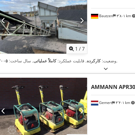
Bautzen
۳٬۸۰۱ km
1
/
7
,
وضعیت:
کارکرده
, قابلیت عملکرد:
کاملاً عملیاتی
, سال ساخت:
۲۰۰۵
AMMANN
APR30
Gemert
۴٬۴۰۱ km