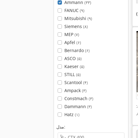
Ammann
(۳۳)
FANUC
(۹)
Mitsubishi
(۹)
Siemens
(۸)
MEP
(۷)
Apfel
(۶)
Bernardo
(۶)
ASCO
(۵)
Kaeser
(۵)
STILL
(۵)
Scantool
(۴)
Ampack
(۳)
Constmach
(۳)
:
Dammann
(۳)
Hatz
(۱)
مدل: