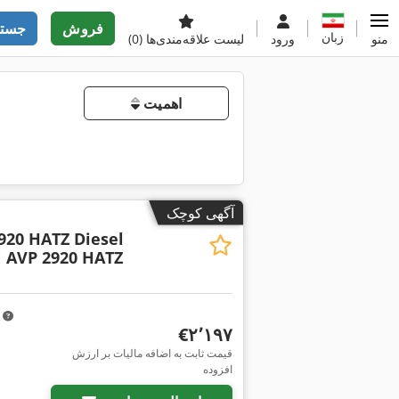
فروش
جستج
زبان
منو
ورود
لیست علاقه‌مندی‌ها
(0)
اهمیت
آگهی کوچک
20 HATZ Diesel
AVP 2920 HATZ
m
‎€۲٬۱۹۷
قیمت ثابت به اضافه مالیات بر ارزش
افزوده