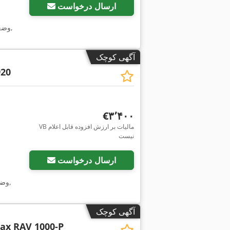
ارسال درخواست
,
وضع
آگهی کوچک
20
‎€۳٬۴۰۰
VB مالیات بر ارزش افزوده قابل اعلام
نیست
ارسال درخواست
,
وضع
آگهی کوچک
x RAV 1000-P