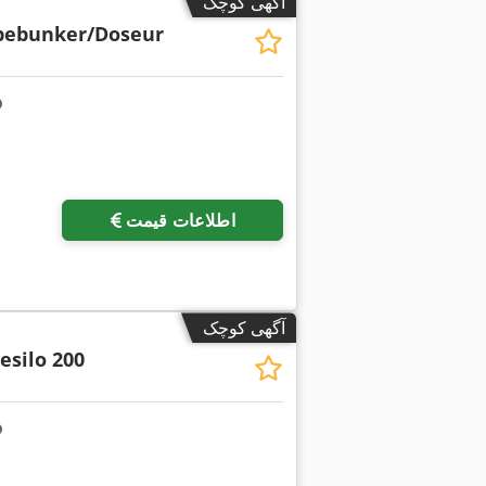
آگهی کوچک
bebunker/Doseur
اطلاعات قیمت
آگهی کوچک
esilo 200