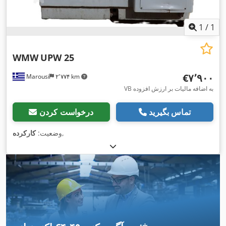
1
/
1
WMW
UPW 25
‎€۷٬۹۰۰
Marousi
۲٬۷۷۴ km
VB به اضافه مالیات بر ارزش افزوده
تماس بگیرید
درخواست کردن
,
وضعیت:
کارکرده