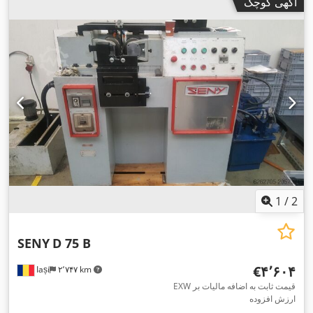
آگهی کوچک
1
/
2
SENY
D 75 B
‎€۴٬۶۰۴
Iași
۲٬۷۴۷ km
EXW قیمت ثابت به اضافه مالیات بر
ارزش افزوده