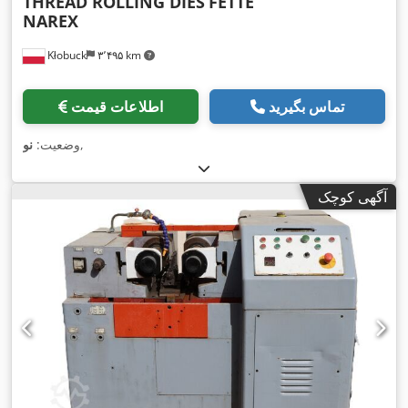
THREAD ROLLING DIES
FETTE
NAREX
Kłobuck
۳٬۴۹۵ km
تماس بگیرید
اطلاعات قیمت
,
وضعیت:
نو
آگهی کوچک