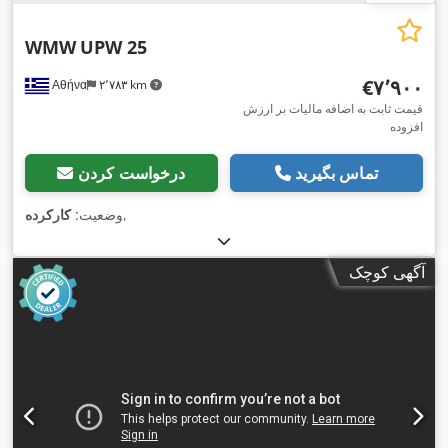
WMW
UPW 25
‎€۷٬۹۰۰
Αθήνα
۲٬۷۸۳ km
قیمت ثابت به اضافه مالیات بر ارزش
افزوده
تماس بگیرید
درخواست کردن
,
وضعیت:
کارکرده
آگهی کوچک