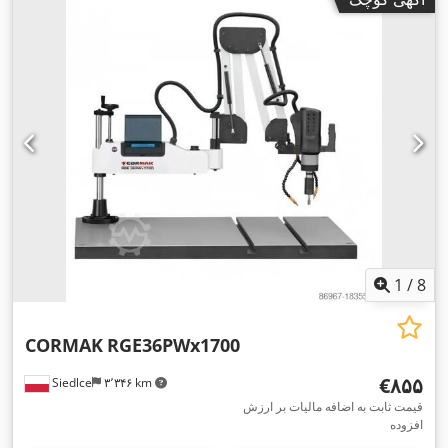
1
/
8
CORMAK
RGE36PWx1700
‎€۸۵۵
Siedlce
۳٬۳۴۶ km
قیمت ثابت به اضافه مالیات بر ارزش
افزوده