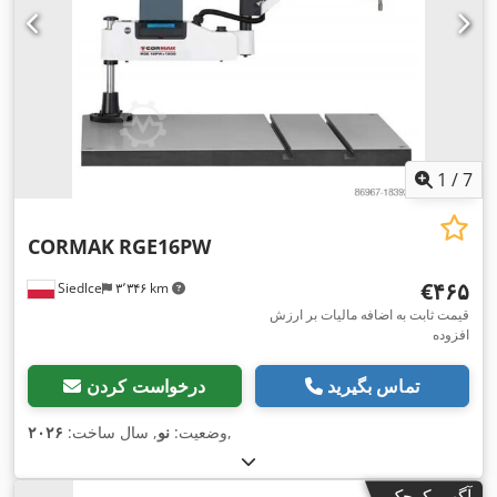
1
/
7
CORMAK
RGE16PW
‎€۴۶۵
Siedlce
۳٬۳۴۶ km
قیمت ثابت به اضافه مالیات بر ارزش
افزوده
تماس بگیرید
درخواست کردن
,
وضعیت:
نو
, سال ساخت:
۲۰۲۶
آگهی کوچک