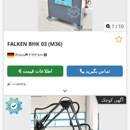
1
/
10
FALKEN
BHK 03 (M36)
Ahaus
۴٬۳۲۳ km
تماس بگیرید
اطلاعات قیمت
,
وضعیت:
نو
آگهی کوچک