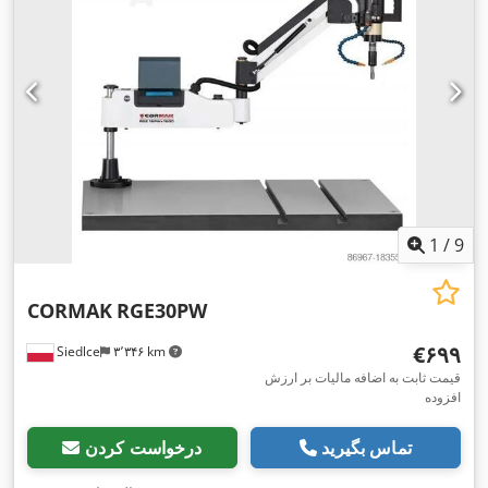
1
/
9
CORMAK
RGE30PW
‎€۶۹۹
Siedlce
۳٬۳۴۶ km
قیمت ثابت به اضافه مالیات بر ارزش
افزوده
تماس بگیرید
درخواست کردن