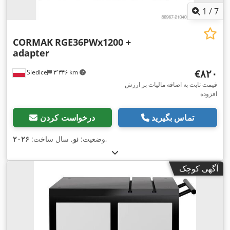
1
/
7
CORMAK
RGE36PWx1200 +
adapter
‎€۸۲۰
Siedlce
۳٬۳۴۶ km
قیمت ثابت به اضافه مالیات بر ارزش
افزوده
تماس بگیرید
درخواست کردن
,
وضعیت:
نو
, سال ساخت:
۲۰۲۶
آگهی کوچک