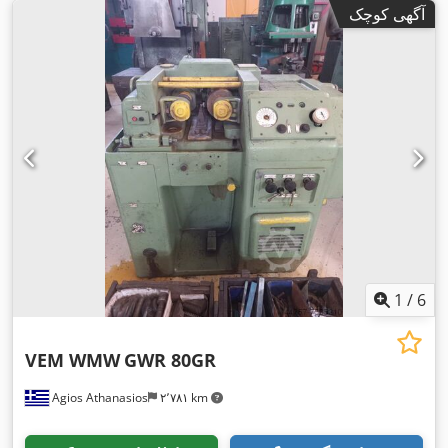
آگهی کوچک
1
/
6
VEM WMW
GWR 80GR
Agios Athanasios
۲٬۷۸۱ km