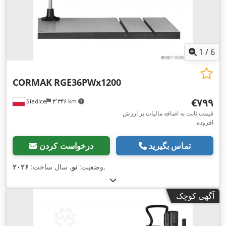
1
/
6
CORMAK
RGE36PWx1200
‎€۷۹۹
Siedlce
۳٬۳۴۶ km
قیمت ثابت به اضافه مالیات بر ارزش
افزوده
تماس بگیرید
درخواست کردن
,
وضعیت:
نو
, سال ساخت:
۲۰۲۶
آگهی کوچک