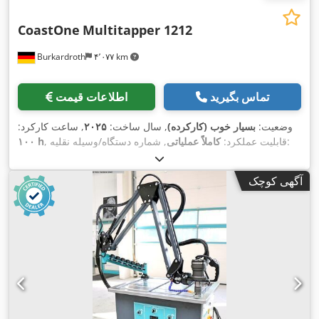
CoastOne
Multitapper 1212
Burkardroth
۴٬۰۷۷ km
تماس بگیرید
اطلاعات قیمت
وضعیت:
بسیار خوب (کارکرده)
, سال ساخت:
۲۰۲۵
, ساعت کارکرد:
, شماره دستگاه/وسیله نقلیه:
, قابلیت عملکرد:
کاملاً عملیاتی
۱۰۰ h
, دامنه کاری:
۱٬۲۵۰ میلی‌متر
, وزن کل:
۱٬۴۰۰
MT12121003
کیلوگرم
, اتصال هوای فشرده:
۶ میله
, ارتفاع کل:
۱٬۶۱۰ میلی‌متر
,
آگهی کوچک
طول کل:
۲٬۵۵۰ میلی‌متر
, نوع جریان ورودی:
تهویه مطبوع
, مدت
گارانتی:
۳۶ ماه‌ها
, حداکثر وزن قطعه کار:
۸۰ کیلوگرم
, عرض میز:
, طول میز:
۱۶ A
۱٬۲۵۰ میلی‌متر
, فشار هوا:
۶ میله
, جریان ورودی:
۱٬۲۵۰ میلی‌متر
, نیاز به ارتفاع:
۱٬۶۱۰ میلی‌متر
, نیاز به فضا طول:
۲٬۵۵۰ میلی‌متر
, عرض مورد نیاز:
۱٬۷۷۰ میلی‌متر
, تجهیزات:
سرعت
,
چرخش به طور نامحدود قابل تنظیم, مستندات / راهنما