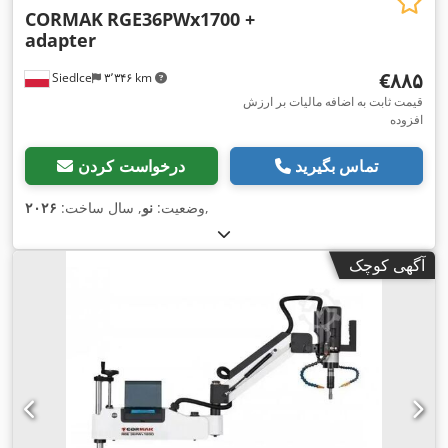
CORMAK
RGE36PWx1700 +
adapter
‎€۸۸۵
Siedlce
۳٬۳۴۶ km
قیمت ثابت به اضافه مالیات بر ارزش
افزوده
تماس بگیرید
درخواست کردن
,
وضعیت:
نو
, سال ساخت:
۲۰۲۶
آگهی کوچک