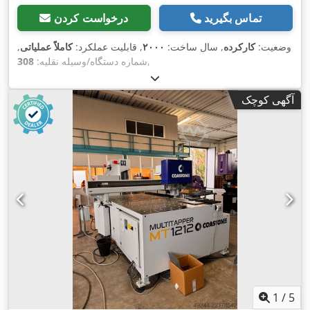
تماس بگیرید
درخواست کردن
وضعیت:
کارکرده
, سال ساخت:
۲۰۰۰
, قابلیت عملکرد:
کاملاً عملیاتی
,
,
شماره دستگاه/وسیله نقلیه:
308
آگهی کوچک
1
/
5