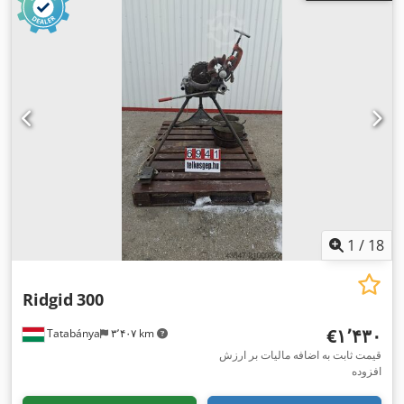
1
/
18
Ridgid
300
‎€۱٬۴۳۰
Tatabánya
۳٬۴۰۷ km
قیمت ثابت به اضافه مالیات بر ارزش
افزوده