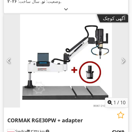
,
وضعیت:
نو
, سال ساخت:
۲۰۲۶
آگهی کوچک
1
/
10
CORMAK
RGE30PW + adapter
Siedlce
۳٬۳۴۶ km