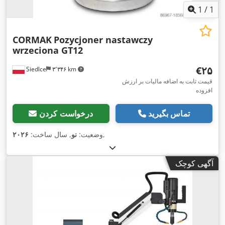
1
/
1
CORMAK
Pozycjoner nastawczy
wrzeciona GT12
‎€۲۵
Siedlce
۳٬۳۴۶ km
قیمت ثابت به اضافه مالیات بر ارزش
افزوده
تماس بگیرید
درخواست کردن
,
وضعیت:
نو
, سال ساخت:
۲۰۲۶
آگهی کوچک