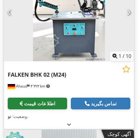
1
/
10
FALKEN
BHK 02 (M24)
Ahaus
۴٬۳۲۳ km
تماس بگیرید
اطلاعات قیمت
,
وضعیت:
نو
آگهی کوچک