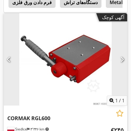
Metalski 
دستگاه‌های تراش
فرم دادن ورق فلزی
e
آگهی کوچک
1
/
1
CORMAK
RGL600
‎€۲۴۵
Siedlce
۳٬۳۴۶ km