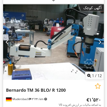
آگهی کوچک
1
/
12
Bernardo
TM 36 BLO/ R 1200
‎€۱٬۵۲۰
Mudersbach
۴٬۲۳۱ km
VB به اضافه مالیات بر ارزش افزوده