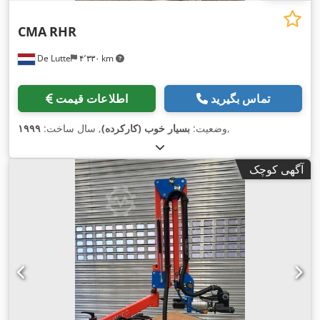
CMA
RHR
De Lutte
۴٬۳۳۰ km
تماس بگیرید
اطلاعات قیمت
,
وضعیت:
بسیار خوب (کارکرده)
, سال ساخت:
۱۹۹۹
آگهی کوچک