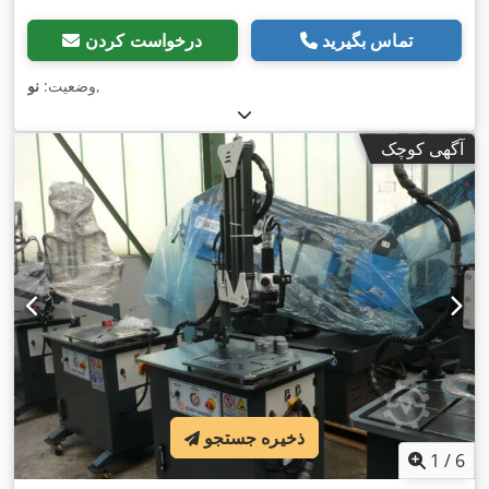
تماس بگیرید
درخواست کردن
,
وضعیت:
نو
آگهی کوچک
ذخیره جستجو
1
/
6