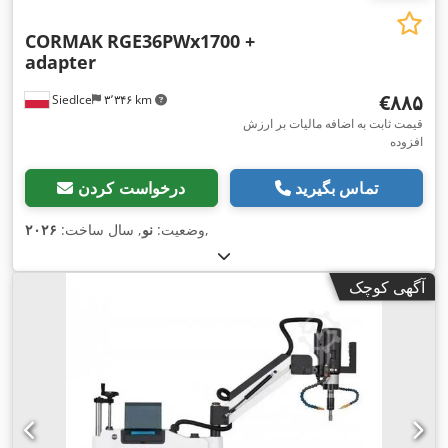
CORMAK
RGE36PWx1700 +
adapter
‎€۸۸۵
Siedlce
۳٬۳۴۶ km
قیمت ثابت به اضافه مالیات بر ارزش
افزوده
تماس بگیرید
درخواست کردن
,
وضعیت:
نو
, سال ساخت:
۲۰۲۶
آگهی کوچک