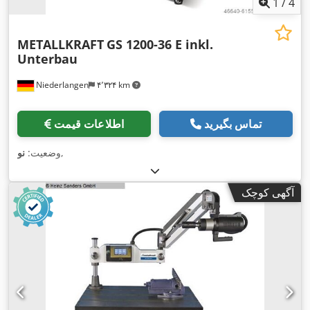
1
/
4
METALLKRAFT
GS 1200-36 E inkl.
Unterbau
Niederlangen
۴٬۳۲۴ km
تماس بگیرید
اطلاعات قیمت
,
وضعیت:
نو
آگهی کوچک