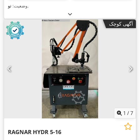
,
وضعیت:
نو
آگهی کوچک
1
/
7
RAGNAR
HYDR 5-16