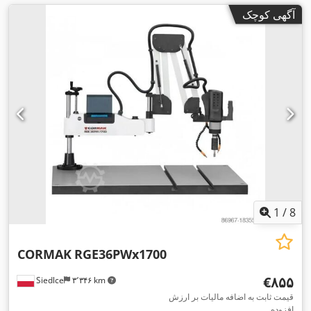
آگهی کوچک
1
/
8
CORMAK
RGE36PWx1700
‎€۸۵۵
Siedlce
۳٬۳۴۶ km
قیمت ثابت به اضافه مالیات بر ارزش
افزوده