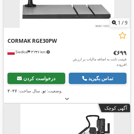
1
/
9
CORMAK
RGE30PW
‎€۶۹۹
Siedlce
۳٬۳۴۶ km
قیمت ثابت به اضافه مالیات بر ارزش
افزوده
تماس بگیرید
درخواست کردن
,
وضعیت:
نو
, سال ساخت:
۲۰۲۶
آگهی کوچک