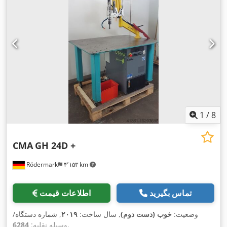
1
/
8
CMA
GH 24D +
Rödermark
۴٬۱۵۳ km
تماس بگیرید
اطلاعات قیمت
وضعیت:
خوب (دست دوم)
, سال ساخت:
۲۰۱۹
, شماره دستگاه/
,
وسیله نقلیه:
6284