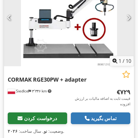
1
/
10
CORMAK
RGE30PW + adapter
‎€۷۲۹
Siedlce
۳٬۳۴۶ km
قیمت ثابت به اضافه مالیات بر ارزش
افزوده
تماس بگیرید
درخواست کردن
,
وضعیت:
نو
, سال ساخت:
۲۰۲۶