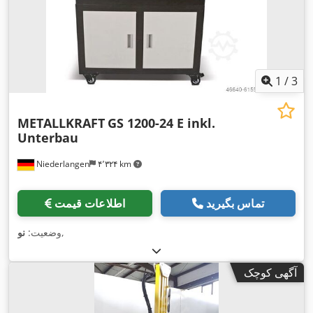
1
/
3
METALLKRAFT
GS 1200-24 E inkl.
Unterbau
Niederlangen
۴٬۳۲۴ km
تماس بگیرید
اطلاعات قیمت
,
وضعیت:
نو
آگهی کوچک