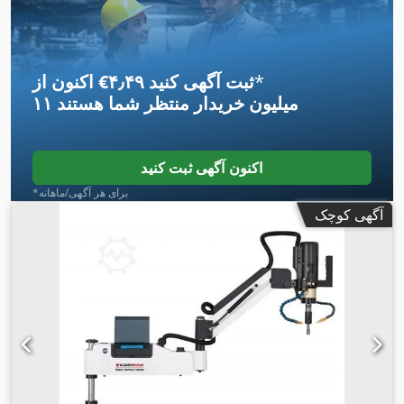
*
اکنون از ‎€۴٫۴۹ ثبت آگهی کنید
۱۱ میلیون خریدار
منتظر شما هستند
اکنون آگهی ثبت کنید
*برای هر آگهی/ماهانه
آگهی کوچک