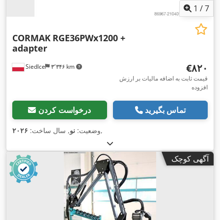
1
/
7
CORMAK
RGE36PWx1200 +
adapter
‎€۸۲۰
Siedlce
۳٬۳۴۶ km
قیمت ثابت به اضافه مالیات بر ارزش
افزوده
تماس بگیرید
درخواست کردن
,
وضعیت:
نو
, سال ساخت:
۲۰۲۶
آگهی کوچک