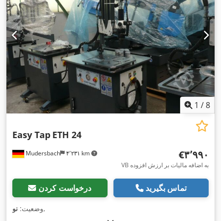
1
/
8
Easy Tap
ETH 24
‎€۳٬۹۹۰
Mudersbach
۴٬۲۳۱ km
VB به اضافه مالیات بر ارزش افزوده
تماس بگیرید
درخواست کردن
,
وضعیت:
نو