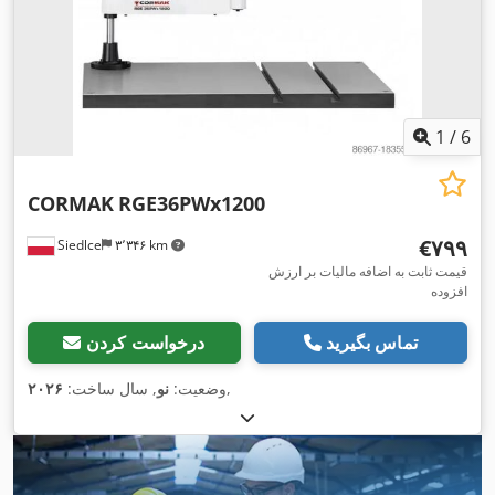
1
/
6
CORMAK
RGE36PWx1200
‎€۷۹۹
Siedlce
۳٬۳۴۶ km
قیمت ثابت به اضافه مالیات بر ارزش
افزوده
تماس بگیرید
درخواست کردن
,
وضعیت:
نو
, سال ساخت:
۲۰۲۶