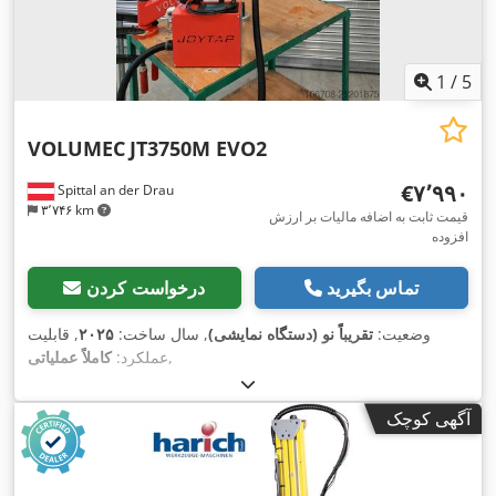
1
/
5
VOLUMEC
JT3750M EVO2
‎€۷٬۹۹۰
Spittal an der Drau
۳٬۷۴۶ km
قیمت ثابت به اضافه مالیات بر ارزش
افزوده
تماس بگیرید
درخواست کردن
وضعیت:
تقریباً نو (دستگاه نمایشی)
, سال ساخت:
۲۰۲۵
, قابلیت
,
عملکرد:
کاملاً عملیاتی
آگهی کوچک