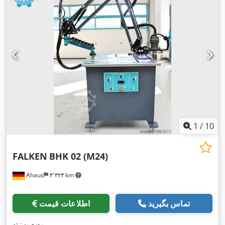
1
/
10
FALKEN
BHK 02 (M24)
Ahaus
۴٬۳۲۳ km
تماس بگیرید
اطلاعات قیمت
,
وضعیت:
نو