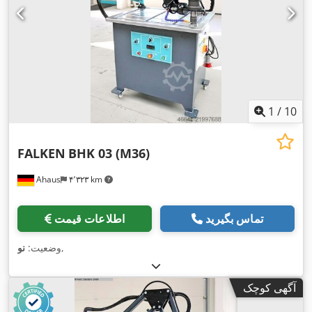
1
/
10
FALKEN
BHK 03 (M36)
Ahaus
۴٬۳۲۳ km
تماس بگیرید
اطلاعات قیمت
,
وضعیت:
نو
آگهی کوچک