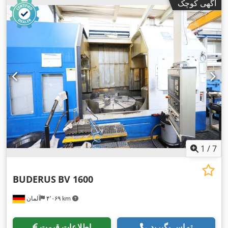
آگهی کوچک
1
/
7
BUDERUS
BV 1600
۴٬۰۶۹ km
آلمان
تماس بگیرید
اطلاعات قیمت