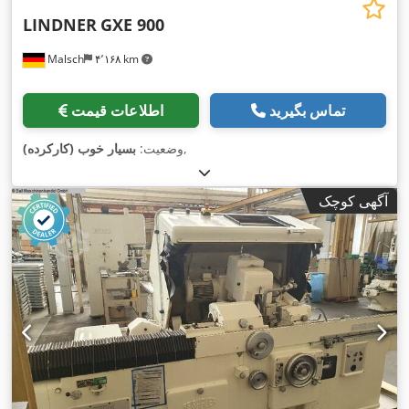
LINDNER
GXE 900
Malsch
۴٬۱۶۸ km
تماس بگیرید
اطلاعات قیمت
,
وضعیت:
بسیار خوب (کارکرده)
آگهی کوچک