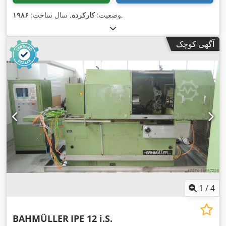
,
وضعیت:
کارکرده
, سال ساخت:
۱۹۸۶
آگهی کوچک
1
/
4
BAHMÜLLER
IPE 12 i.S.