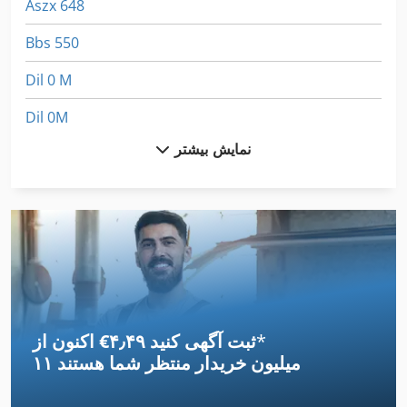
Aszx 648
Bbs 550
Dil 0 M
Dil 0M
نمایش بیشتر
Dws 200
Fngj 20
Fz 0
German
Hsc 20 Linear
*
اکنون از ‎€۴٫۴۹ ثبت آگهی کنید
Kgs 1670
۱۱ میلیون خریدار
منتظر شما هستند
Ls 703