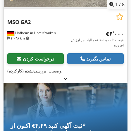
1
/
8
MSO
GA2
‎€۶٬۰۰۰
Hofheim in Unterfranken
۴٬۰۳۸ km
قیمت ثابت به اضافه مالیات بر ارزش
افزوده
تماس بگیرید
درخواست کردن
,
وضعیت:
بررسی‌نشده (کارکرده)
*
اکنون از ‎€۴٫۴۹ ثبت آگهی کنید