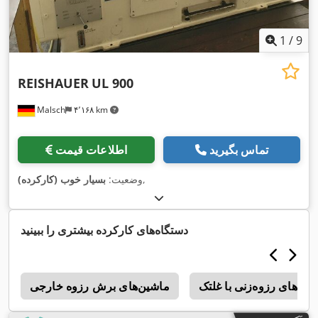
1
/
9
REISHAUER
UL 900
Malsch
۴٬۱۶۸ km
تماس بگیرید
اطلاعات قیمت
,
وضعیت:
بسیار خوب (کارکرده)
دستگاه‌های کارکرده بیشتری را ببینید
ین‌های رزوه‌زنی با غلتک
ماشین‌های برش رزوه خارجی
o