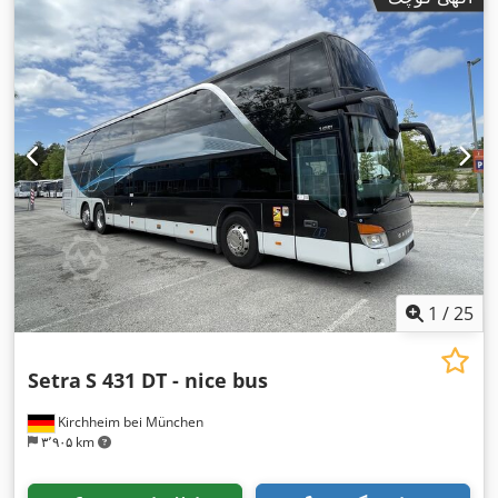
1
/
25
Setra
S 431 DT - nice bus
Kirchheim bei München
۳٬۹۰۵ km