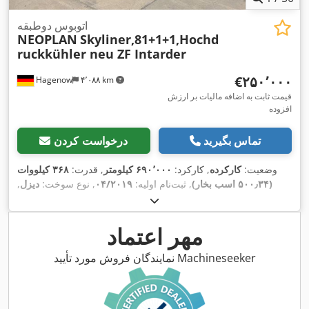
اتوبوس دوطبقه
NEOPLAN
Skyliner,81+1+1,Hochd
ruckkühler neu ZF Intarder
‎€۲۵۰٬۰۰۰
Hagenow
۴٬۰۸۸ km
قیمت ثابت به اضافه مالیات بر ارزش
افزوده
تماس بگیرید
درخواست کردن
وضعیت:
کارکرده
, کارکرد:
۶۹۰٬۰۰۰ کیلومتر
, قدرت:
۳۶۸ کیلووات
(۵۰۰٫۳۴ اسب بخار)
, ثبت‌نام اولیه:
۰۴/۲۰۱۹
, نوع سوخت:
دیزل
,
, بازرسی بعدی (TÜV):
تعداد صندلی‌ها:
۸۱
, نوع چرخ‌دنده:
خودکار
, کلاس انتشار:
یورو ۶
, رنگ:
سفید
, ترمزها:
رتاردر
, تجهیزات:
۰۴/۲۰۲۷
آشپزخانه روی برد, اِی‌بی‌اِس‎, بخاری پارکینگ, برنامه پایداری
مهر اعتماد
,
الکترونیکی (ESP), تهویه مطبوع, حمام, سیستم ناوبری, فیلتر دوده
نمایندگان فروش مورد تأیید Machineseeker