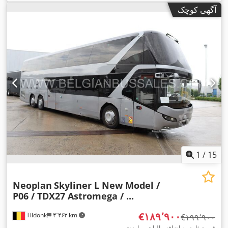
دیگر
, ترمزها:
رتاردر
, سال ساخت:
۲۰۱۸
, تجهیزات:
آشپزخانه روی
آگهی کوچک
برد, اتصال یدک‌کش, اِی‌بی‌اِس‎, تهویه مطبوع, سیستم ناوبری, کروز
,
کنترل
1
/
15
Neoplan
Skyliner L New Model /
P06 / TDX27 Astromega / ...
‎€۱۸۹٬۹۰۰
Tildonk
۴٬۴۶۳ km
‎€۱۹۹٬۹۰۰
قیمت ثابت به اضافه مالیات بر ارزش