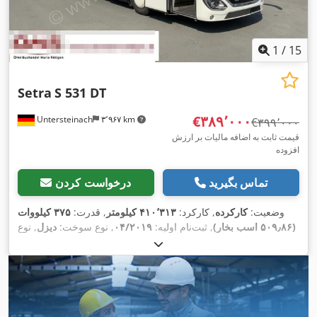
1
/
15
Setra
S 531 DT
‎€۳۸۹٬۰۰۰
Untersteinach
۳٬۹۶۷ km
‎€۳۹۹٬۰۰۰
قیمت ثابت به اضافه مالیات بر ارزش
افزوده
تماس بگیرید
درخواست کردن
وضعیت:
کارکرده
, کارکرد:
۴۱۰٬۳۱۳ کیلومتر
, قدرت:
۳۷۵ کیلووات
(۵۰۹٫۸۶ اسب بخار)
, ثبت‌نام اولیه:
۰۴/۲۰۱۹
, نوع سوخت:
دیزل
, نوع
چرخ‌دنده:
خودکار
, کلاس انتشار:
یورو ۶
, رنگ:
سفید
, ترمزها:
رتاردر
,
سال ساخت:
۲۰۱۹
, تجهیزات:
اتصال یدک‌کش, اِی‌بی‌اِس‎, برنامه
پایداری الکترونیکی (ESP), تهویه مطبوع, سیستم ایموبیلایزر, فرمان
,
هیدرولیک, قفل مرکزی, چراغ مه شکن, کروز کنترل