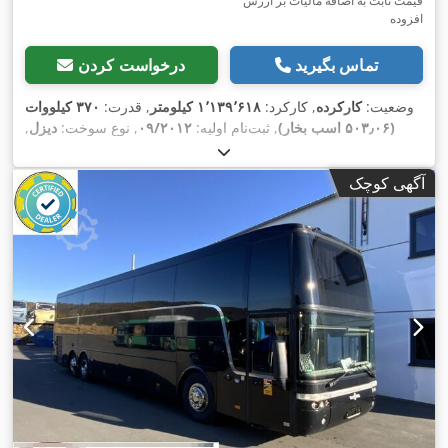
قیمت ثابت به اضافه مالیات بر ارزش
افزوده
تماس بگیرید
درخواست کردن
وضعیت:
کارکرده
, کارکرد:
۱٬۱۳۹٬۶۱۸ کیلومتر
, قدرت:
۳۷۰ کیلووات
(۵۰۳٫۰۶ اسب بخار)
, ثبت‌نام اولیه:
۰۹/۲۰۱۲
, نوع سوخت:
دیزل
,
تعداد صندلی‌ها:
۸۶
, نوع چرخ‌دنده:
خودکار
, کلاس انتشار:
یورو ۵
, رنگ:
خاکستری
, ترمزها:
رتاردر
, سال ساخت:
۲۰۱۲
, تجهیزات:
اِی‌بی‌اِس‎,
آگهی کوچک
برنامه پایداری الکترونیکی (ESP), تهویه مطبوع, فرمان هیدرولیک,
,
قفل مرکزی, چراغ مه شکن, کروز کنترل