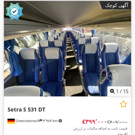
سفید
, ترمزها:
رتاردر
, سال ساخت:
۲۰۱۸
, تجهیزات:
اتصال یدک‌کش,
آگهی کوچک
اِی‌بی‌اِس‎, برنامه پایداری الکترونیکی (ESP), تهویه مطبوع, سیستم
ایموبیلایزر, فرمان هیدرولیک, قفل مرکزی, چراغ مه شکن, کروز
,
کنترل, کنترل کشش
1
/
15
Setra
S 531 DT
‎€۳۹۹٬۰۰۰
Untersteinach
۳٬۹۶۷ km
‎€۴۰۹٬۰۰۰
قیمت ثابت به اضافه مالیات بر ارزش
افزوده