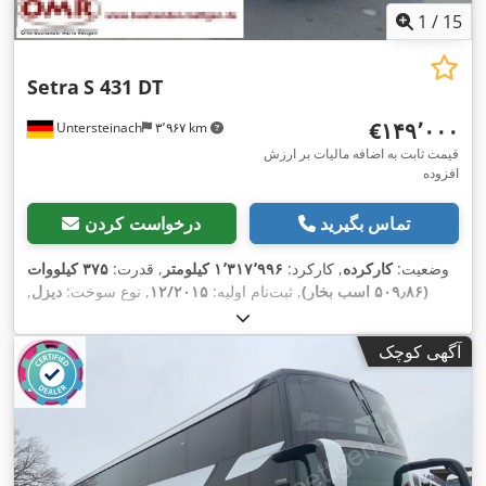
1
/
15
Setra
S 431 DT
‎€۱۴۹٬۰۰۰
Untersteinach
۳٬۹۶۷ km
قیمت ثابت به اضافه مالیات بر ارزش
افزوده
تماس بگیرید
درخواست کردن
وضعیت:
کارکرده
, کارکرد:
۱٬۳۱۷٬۹۹۶ کیلومتر
, قدرت:
۳۷۵ کیلووات
(۵۰۹٫۸۶ اسب بخار)
, ثبت‌نام اولیه:
۱۲/۲۰۱۵
, نوع سوخت:
دیزل
,
تعداد صندلی‌ها:
۷۸
, نوع چرخ‌دنده:
خودکار
, کلاس انتشار:
یورو ۶
, رنگ:
سفید
, ترمزها:
رتاردر
, سال ساخت:
۲۰۱۵
, تجهیزات:
اتصال یدک‌کش,
آگهی کوچک
اِی‌بی‌اِس‎, برنامه پایداری الکترونیکی (ESP), تهویه مطبوع, سیستم
ایموبیلایزر, فرمان هیدرولیک, قفل مرکزی, چراغ مه شکن, کروز
,
کنترل, کنترل کشش