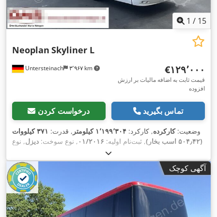
1
/
15
Neoplan
Skyliner L
‎€۱۲۹٬۰۰۰
Untersteinach
۳٬۹۶۷ km
قیمت ثابت به اضافه مالیات بر ارزش
افزوده
تماس بگیرید
درخواست کردن
وضعیت:
کارکرده
, کارکرد:
۱٬۱۹۹٬۳۰۴ کیلومتر
, قدرت:
۳۷۱ کیلووات
(۵۰۴٫۴۲ اسب بخار)
, ثبت‌نام اولیه:
۰۱/۲۰۱۶
, نوع سوخت:
دیزل
, نوع
چرخ‌دنده:
خودکار
, کلاس انتشار:
یورو ۶
, رنگ:
سفید
, ترمزها:
رتاردر
,
سال ساخت:
۲۰۱۶
, تجهیزات:
اتصال یدک‌کش, اِی‌بی‌اِس‎, برنامه
آگهی کوچک
پایداری الکترونیکی (ESP), تهویه مطبوع, سیستم ایموبیلایزر, فرمان
,
هیدرولیک, قفل مرکزی, چراغ مه شکن, کروز کنترل, کنترل کشش