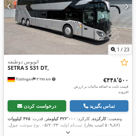
1
/
23
اتوبوس دوطبقه
SETRA
S 531 DT,
‎€۴۴۸٬۵۰۰
Püttlingen
۴٬۲۷۸ km
قیمت ثابت به اضافه مالیات بر ارزش
افزوده
تماس بگیرید
درخواست کردن
وضعیت:
کارکرده
, کارکرد:
۳۲۲٬۰۰۰ کیلومتر
, قدرت:
۳۷۵ کیلووات
(۵۰۹٫۸۶ اسب بخار)
, ثبت‌نام اولیه:
۰۵/۲۰۲۳
, نوع سوخت:
دیزل
,
تعداد صندلی‌ها:
۸۱
, نوع چرخ‌دنده:
خودکار
, کلاس انتشار:
یورو ۶
, رنگ: