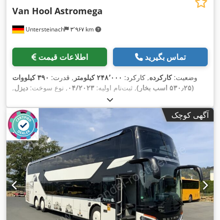
Van Hool
Astromega
Untersteinach
۳٬۹۶۷ km
تماس بگیرید
اطلاعات قیمت
وضعیت:
کارکرده
, کارکرد:
۲۴۸٬۰۰۰ کیلومتر
, قدرت:
۳۹۰ کیلووات
(۵۳۰٫۲۵ اسب بخار)
, ثبت‌نام اولیه:
۰۴/۲۰۲۳
, نوع سوخت:
دیزل
,
تعداد صندلی‌ها:
۹۸
, نوع چرخ‌دنده:
خودکار
, کلاس انتشار:
یورو ۵
, رنگ:
خاکستری
, ترمزها:
رتاردر
, سال ساخت:
۲۰۲۳
, تجهیزات:
اتصال
آگهی کوچک
یدک‌کش, اِی‌بی‌اِس‎, برنامه پایداری الکترونیکی (ESP), تهویه مطبوع,
فرمان هیدرولیک, قفل مرکزی, چراغ مه شکن, کروز کنترل, کنترل
,
کشش