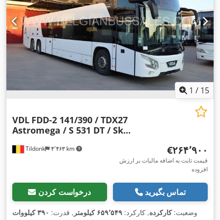
1
/
15
VDL
FDD-2 141/390 / TDX27
Astromega / S 531 DT / Sk...
‎€۲۶۴٬۹۰۰
Tildonk
۴٬۴۶۳ km
قیمت ثابت به اضافه مالیات بر ارزش
افزوده
تماس بگیرید
درخواست کردن
وضعیت:
کارکرده
, کارکرد:
۶۵۹٬۵۴۹ کیلومتر
, قدرت:
۳۹۰ کیلووات