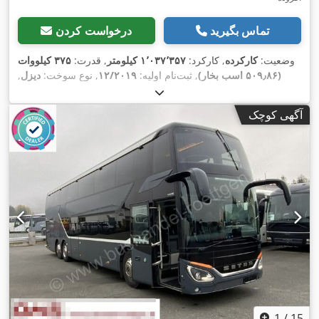
تماس بگیرید
درخواست کردن
وضعیت:
کارکرده
, کارکرد:
۱٬۰۳۷٬۳۵۷ کیلومتر
, قدرت:
۳۷۵ کیلووات
(۵۰۹٫۸۶ اسب بخار)
, ثبت‌نام اولیه:
۱۲/۲۰۱۹
, نوع سوخت:
دیزل
,
کلاس انتشار:
یورو ۶
, رنگ:
زرد
, ترمزها:
رتاردر
, سال ساخت:
۲۰۱۹
,
تجهیزات:
اِی‌بی‌اِس‎, برنامه پایداری الکترونیکی (ESP), تهویه مطبوع,
آگهی کوچک
سیستم ایموبیلایزر, فرمان هیدرولیک, قفل مرکزی, چراغ مه شکن,
,
کروز کنترل, کنترل کشش
1
/
15