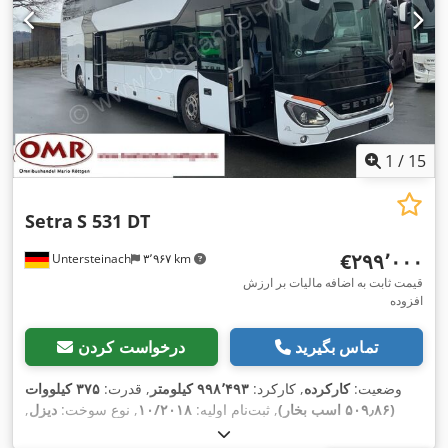
1
/
15
Setra
S 531 DT
‎€۲۹۹٬۰۰۰
Untersteinach
۳٬۹۶۷ km
قیمت ثابت به اضافه مالیات بر ارزش
افزوده
تماس بگیرید
درخواست کردن
وضعیت:
کارکرده
, کارکرد:
۹۹۸٬۴۹۳ کیلومتر
, قدرت:
۳۷۵ کیلووات
(۵۰۹٫۸۶ اسب بخار)
, ثبت‌نام اولیه:
۱۰/۲۰۱۸
, نوع سوخت:
دیزل
,
تعداد صندلی‌ها:
۸۵
, نوع چرخ‌دنده:
خودکار
, کلاس انتشار:
یورو ۶
, رنگ: