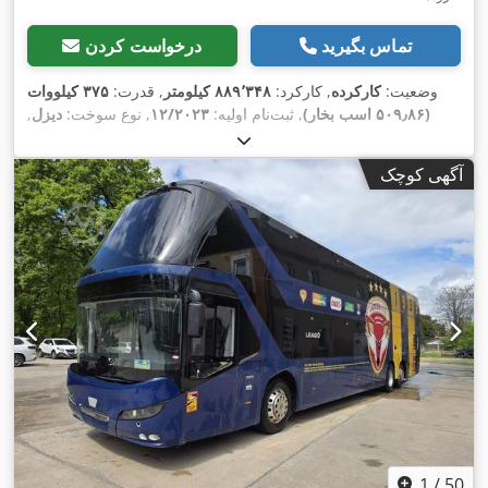
تماس بگیرید
درخواست کردن
وضعیت:
کارکرده
, کارکرد:
۸۸۹٬۳۴۸ کیلومتر
, قدرت:
۳۷۵ کیلووات
(۵۰۹٫۸۶ اسب بخار)
, ثبت‌نام اولیه:
۱۲/۲۰۲۳
, نوع سوخت:
دیزل
,
تعداد صندلی‌ها:
۸۱
, نوع چرخ‌دنده:
خودکار
, کلاس انتشار:
یورو ۶
, رنگ:
سفید
, ترمزها:
رتاردر
, سال ساخت:
۲۰۲۳
, تجهیزات:
اِی‌بی‌اِس‎, برنامه
آگهی کوچک
پایداری الکترونیکی (ESP), تهویه مطبوع, سیستم ایموبیلایزر, فرمان
,
هیدرولیک, قفل مرکزی, چراغ مه شکن, کروز کنترل, کنترل کشش
1
/
50