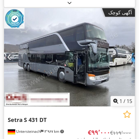
چرخ‌دنده:
خودکار
, کلاس انتشار:
یورو ۳
, رنگ:
قرمز
, ترمزها:
رتاردر
,
سال ساخت:
۲۰۰۴
, تجهیزات:
اتصال یدک‌کش, اِی‌بی‌اِس‎, تهویه
آگهی کوچک
مطبوع, فرمان هیدرولیک, قفل مرکزی, چراغ مه شکن, کروز کنترل,
,
کنترل کشش
1
/
15
Setra
S 431 DT
‎€۹۹٬۰۰۰
Untersteinach
۳٬۹۶۷ km
‎€۱۱۹٬۰۰۰