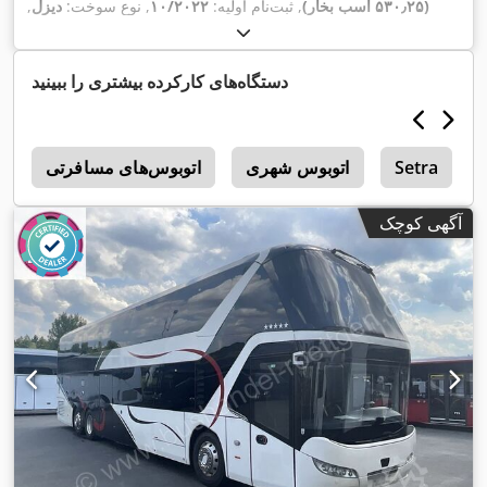
(۵۳۰٫۲۵ اسب بخار)
, ثبت‌نام اولیه:
۱۰/۲۰۲۲
, نوع سوخت:
دیزل
,
تعداد صندلی‌ها:
۷۹
, نوع چرخ‌دنده:
خودکار
, کلاس انتشار:
یورو ۶
, رنگ:
دیگر
, ترمزها:
رتاردر
, سال ساخت:
۲۰۲۲
, تجهیزات:
اِی‌بی‌اِس‎, تهویه
,
مطبوع, کروز کنترل
دستگاه‌های کارکرده بیشتری را ببینید
Setra
اتوبوس شهری
اتوبوس‌های مسافرتی
n
آگهی کوچک