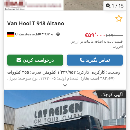
1
/
15
Van Hool
T 918 Altano
‎€۵۹٬۰۰۰
Untersteinach
۳٬۹۶۷ km
‎€۶۹٬۰۰۰
قیمت ثابت به اضافه مالیات بر ارزش
افزوده
تماس بگیرید
درخواست کردن
وضعیت:
کارکرده
, کارکرد:
۱٬۳۳۹٬۹۵۲ کیلومتر
, قدرت:
۳۵۵ کیلووات
(۴۸۲٫۶۷ اسب بخار)
, ثبت‌نام اولیه:
۱۲/۲۰۰۵
, نوع سوخت:
دیزل
,
تعداد صندلی‌ها:
۱۱
, نوع چرخ‌دنده:
مکانیکی
, کلاس انتشار:
یورو ۳
,
رنگ:
سیاه
, ترمزها:
رتاردر
, سال ساخت:
۲۰۰۵
, تجهیزات:
اتصال
آگهی کوچک
یدک‌کش, اِی‌بی‌اِس‎, تهویه مطبوع, فرمان هیدرولیک, چراغ مه شکن,
,
کروز کنترل, کنترل کشش