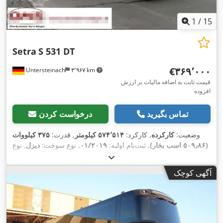
1
/
15
Setra
S 531 DT
‎€۳۶۹٬۰۰۰
Untersteinach
۳٬۹۶۷ km
قیمت ثابت به اضافه مالیات بر ارزش
افزوده
تماس بگیرید
درخواست کردن
وضعیت:
کارکرده
, کارکرد:
۵۷۴٬۵۱۴ کیلومتر
, قدرت:
۳۷۵ کیلووات
(۵۰۹٫۸۶ اسب بخار)
, ثبت‌نام اولیه:
۰۱/۲۰۱۹
, نوع سوخت:
دیزل
, نوع
چرخ‌دنده:
خودکار
, کلاس انتشار:
یورو ۶
, رنگ:
سفید
, ترمزها:
رتاردر
,
سال ساخت:
۲۰۱۹
, تجهیزات:
اِی‌بی‌اِس‎, برنامه پایداری الکترونیکی
آگهی کوچک
(ESP), تهویه مطبوع, سیستم ایموبیلایزر, فرمان هیدرولیک, قفل
,
مرکزی, چراغ مه شکن, کروز کنترل, کنترل کشش