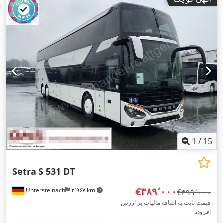
(ESP), تهویه مطبوع, سیستم ایموبیلایزر, فرمان هیدرولیک, قفل
,
مرکزی, چراغ مه شکن, کروز کنترل, کنترل کشش
1
/
15
Setra
S 531 DT
‎€۳۸۹٬۰۰۰
Untersteinach
۳٬۹۶۷ km
‎€۳۹۹٬۰۰۰
قیمت ثابت به اضافه مالیات بر ارزش
افزوده