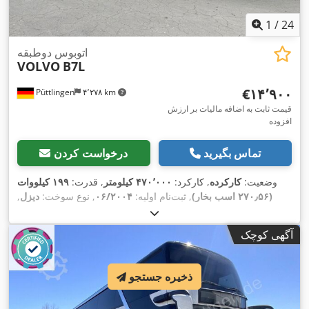
1
/
24
اتوبوس دوطبقه
VOLVO
B7L
‎€۱۴٬۹۰۰
Püttlingen
۴٬۲۷۸ km
قیمت ثابت به اضافه مالیات بر ارزش
افزوده
تماس بگیرید
درخواست کردن
وضعیت:
کارکرده
, کارکرد:
۴۷۰٬۰۰۰ کیلومتر
, قدرت:
۱۹۹ کیلووات
(۲۷۰٫۵۶ اسب بخار)
, ثبت‌نام اولیه:
۰۶/۲۰۰۴
, نوع سوخت:
دیزل
,
تعداد صندلی‌ها:
۸۴
, نوع چرخ‌دنده:
خودکار
, کلاس انتشار:
یورو ۳
, رنگ:
,
سبز
, ترمزها:
رتاردر
, تجهیزات:
آگهی کوچک
ذخیره جستجو