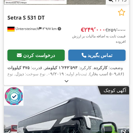
Setra
S 531 DT
‎€۲۴۹٬۰۰۰
Untersteinach
۳٬۹۶۷ km
‎€۲۵۹٬۰۰۰
قیمت ثابت به اضافه مالیات بر ارزش
افزوده
تماس بگیرید
درخواست کردن
وضعیت:
کارکرده
, کارکرد:
۱٬۲۴۴٬۵۹۳ کیلومتر
, قدرت:
۳۷۵ کیلووات
(۵۰۹٫۸۶ اسب بخار)
, ثبت‌نام اولیه:
۰۹/۲۰۱۹
, نوع سوخت:
دیزل
, نوع
چرخ‌دنده:
خودکار
, کلاس انتشار:
یورو ۶
, رنگ:
خاکستری
, ترمزها:
رتاردر
, سال ساخت:
۲۰۱۹
, تجهیزات:
اِی‌بی‌اِس‎, برنامه پایداری
آگهی کوچک
الکترونیکی (ESP), تهویه مطبوع, سیستم ایموبیلایزر, فرمان هیدرولیک,
,
قفل مرکزی, چراغ مه شکن, کروز کنترل, کنترل کشش