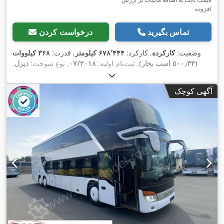
افزوده
تماس بگیرید
درخواست کردن
وضعیت:
کارکرده
, کارکرد:
۶۷۸٬۴۴۴ کیلومتر
, قدرت:
۳۶۸ کیلووات
(۵۰۰٫۳۴ اسب بخار)
, ثبت‌نام اولیه:
۰۷/۲۰۱۸
, نوع سوخت:
دیزل
,
تعداد صندلی‌ها:
۷۴
, نوع چرخ‌دنده:
خودکار
, کلاس انتشار:
یورو ۶
, رنگ:
دیگر
, ترمزها:
رتاردر
, سال ساخت:
۲۰۱۸
, تجهیزات:
آشپزخانه روی
آگهی کوچک
برد, اتصال یدک‌کش, اِی‌بی‌اِس‎, تهویه مطبوع, سیستم ناوبری, کروز
,
کنترل