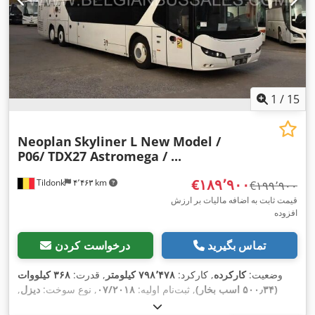
1
/
15
Neoplan
Skyliner L New Model /
P06/ TDX27 Astromega / ...
‎€۱۸۹٬۹۰۰
Tildonk
۴٬۴۶۳ km
‎€۱۹۹٬۹۰۰
قیمت ثابت به اضافه مالیات بر ارزش
افزوده
تماس بگیرید
درخواست کردن
وضعیت:
کارکرده
, کارکرد:
۷۹۸٬۴۷۸ کیلومتر
, قدرت:
۳۶۸ کیلووات
(۵۰۰٫۳۴ اسب بخار)
, ثبت‌نام اولیه:
۰۷/۲۰۱۸
, نوع سوخت:
دیزل
,
تعداد صندلی‌ها:
۸۱
, نوع چرخ‌دنده:
خودکار
, کلاس انتشار:
یورو ۶
, رنگ: