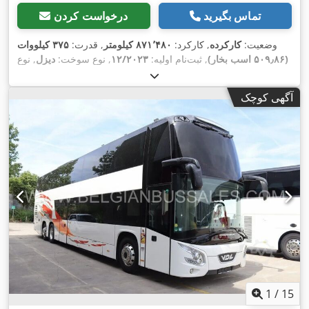
تماس بگیرید
درخواست کردن
وضعیت:
کارکرده
, کارکرد:
۸۷۱٬۴۸۰ کیلومتر
, قدرت:
۳۷۵ کیلووات
(۵۰۹٫۸۶ اسب بخار)
, ثبت‌نام اولیه:
۱۲/۲۰۲۳
, نوع سوخت:
دیزل
, نوع
چرخ‌دنده:
خودکار
, کلاس انتشار:
یورو ۶
, رنگ:
سفید
, ترمزها:
رتاردر
,
سال ساخت:
۲۰۲۳
, تجهیزات:
اِی‌بی‌اِس‎, برنامه پایداری الکترونیکی
آگهی کوچک
(ESP), تهویه مطبوع, سیستم ایموبیلایزر, فرمان هیدرولیک, قفل
,
مرکزی, چراغ مه شکن, کروز کنترل, کنترل کشش
1
/
15