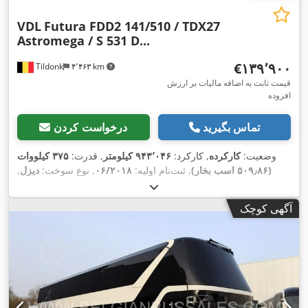
VDL
Futura FDD2 141/510 / TDX27
Astromega / S 531 D...
‎€۱۳۹٬۹۰۰
Tildonk
۴٬۴۶۳ km
قیمت ثابت به اضافه مالیات بر ارزش
افزوده
تماس بگیرید
درخواست کردن
وضعیت:
کارکرده
, کارکرد:
۹۴۳٬۰۴۶ کیلومتر
, قدرت:
۳۷۵ کیلووات
(۵۰۹٫۸۶ اسب بخار)
, ثبت‌نام اولیه:
۰۶/۲۰۱۸
, نوع سوخت:
دیزل
,
تعداد صندلی‌ها:
۷۹
, نوع چرخ‌دنده:
خودکار
, کلاس انتشار:
یورو ۶
, رنگ:
دیگر
, ترمزها:
رتاردر
, سال ساخت:
۲۰۱۸
, تجهیزات:
آشپزخانه روی
آگهی کوچک
,
برد, اِی‌بی‌اِس‎, تهویه مطبوع, کروز کنترل