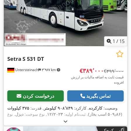
1
/
15
Setra
S 531 DT
‎€۳۸۹٬۰۰۰
Untersteinach
۳٬۹۶۷ km
‎€۳۹۹٬۰۰۰
قیمت ثابت به اضافه مالیات بر ارزش
افزوده
تماس بگیرید
درخواست کردن
وضعیت:
کارکرده
, کارکرد:
۹۰۸٬۸۴۹ کیلومتر
, قدرت:
۳۷۵ کیلووات
(۵۰۹٫۸۶ اسب بخار)
, ثبت‌نام اولیه:
۱۲/۲۰۲۳
, نوع سوخت:
دیزل
, نوع
چرخ‌دنده:
خودکار
, کلاس انتشار:
یورو ۶
, رنگ:
سفید
, ترمزها:
رتاردر
,
سال ساخت:
۲۰۲۳
, تجهیزات:
اِی‌بی‌اِس‎, برنامه پایداری الکترونیکی
آگهی کوچک