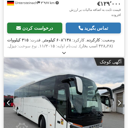
‎€۱۲۹٬۰۰۰
Untersteinach
۳٬۹۶۷ km
قیمت ثابت به اضافه مالیات بر ارزش
افزوده
تماس بگیرید
درخواست کردن
وضعیت:
کارکرده
, کارکرد:
۶۰۸٬۱۳۸ کیلومتر
, قدرت:
۳۱۵ کیلووات
(۴۲۸٫۲۸ اسب بخار)
, ثبت‌نام اولیه:
۱۱/۲۰۱۵
, نوع سوخت:
دیزل
,
تعداد صندلی‌ها:
۵۵
, نوع چرخ‌دنده:
خودکار
, کلاس انتشار:
یورو ۶
, رنگ:
آبی
, ترمزها:
رتاردر
, سال ساخت:
۲۰۱۵
, تجهیزات:
اِی‌بی‌اِس‎, برنامه
آگهی کوچک
پایداری الکترونیکی (ESP), تهویه مطبوع, فرمان هیدرولیک, قفل
,
مرکزی, چراغ مه شکن, کروز کنترل, کنترل کشش