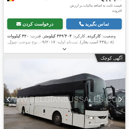
قیمت ثابت به اضافه مالیات بر ارزش
افزوده
تماس بگیرید
درخواست کردن
وضعیت:
کارکرده
, کارکرد:
۳۴۹٬۴۰۴ کیلومتر
, قدرت:
۳۲۰ کیلووات
(۴۳۵٫۰۸ اسب بخار)
, ثبت‌نام اولیه:
۰۹/۲۰۱۷
, نوع سوخت:
دیزل
,
تعداد صندلی‌ها:
۵۷
, نوع چرخ‌دنده:
مکانیکی
, کلاس انتشار:
یورو ۶
,
رنگ:
دیگر
, ترمزها:
رتاردر
, سال ساخت:
۲۰۱۷
, تجهیزات:
اِی‌بی‌اِس‎,
آگهی کوچک
,
تهویه مطبوع, کروز کنترل