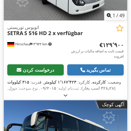
1
/
49
اتوبوس توریستی
SETRA
S 516 HD 2 x verfügbar
‎€۱۲۹٬۹۰۰
Hirschau
۳٬۹۲۲ km
قیمت ثابت به اضافه مالیات بر ارزش
افزوده
تماس بگیرید
درخواست کردن
وضعیت:
کارکرده
, کارکرد:
۱٬۱۶۷٬۴۲۳ کیلومتر
, قدرت:
۳۱۵ کیلووات
(۴۲۸٫۲۸ اسب بخار)
, ثبت‌نام اولیه:
۰۹/۲۰۱۵
, نوع سوخت:
دیزل
,
تعداد صندلی‌ها:
۵۴
, نوع چرخ‌دنده:
خودکار
, کلاس انتشار:
یورو ۶
, رنگ:
سفید
, ترمزها:
رتاردر
, تجهیزات:
اِی‌بی‌اِس‎, بخاری پارکینگ, برنامه
آگهی کوچک
,
پایداری الکترونیکی (ESP), تهویه مطبوع, حمام, سیستم ناوبری