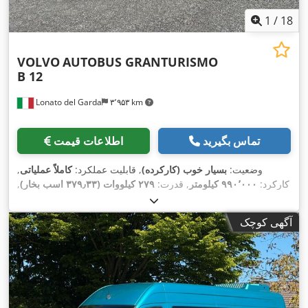
1
/
18
VOLVO
AUTOBUS GRANTURISMO
B 12
Lonato del Garda
۳٬۹۵۳ km
تماس بگیرید
اطلاعات قیمت
وضعیت:
بسیار خوب (کارکرده)
, قابلیت عملکرد:
کاملاً عملیاتی
,
کارکرد:
۹۹۰٬۰۰۰ کیلومتر
, قدرت:
۲۷۹ کیلووات (۳۷۹٫۳۳ اسب بخار)
,
ثبت‌نام اولیه:
۰۳/۲۰۰۰
, نوع سوخت:
دیزل
, تعداد صندلی‌ها:
۵۵
, کلاس
, رنگ:
سفید
, ترمزها:
ترمز موتور
, سیستم تعلیق:
هوا
,
euro2
انتشار:
آگهی کوچک
,
اِی‌بی‌اِس‎, تهویه مطبوع
سال ساخت:
۲۰۰۰
, تجهیزات: