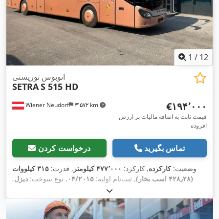
1
/
12
اتوبوس توریستی
SETRA
S 515 HD
‎€۱۹۴٬۰۰۰
Wiener Neudorf
۳٬۵۷۲ km
قیمت ثابت به اضافه مالیات بر ارزش
افزوده
تماس بگیرید
درخواست کردن
وضعیت:
کارکرده
, کارکرد:
۴۷۷٬۰۰۰ کیلومتر
, قدرت:
۳۱۵ کیلووات
(۴۲۸٫۲۸ اسب بخار)
, ثبت‌نام اولیه:
۰۴/۲۰۱۵
, نوع سوخت:
دیزل
,
تعداد صندلی‌ها:
۴۹
, نوع چرخ‌دنده:
نیمه‌خودکار
, کلاس انتشار:
یورو ۶
,
تجهیزات:
آشپزخانه روی برد, اِی‌بی‌اِس‎, بخاری پارکینگ, برنامه
,
پایداری الکترونیکی (ESP), تهویه مطبوع, حمام