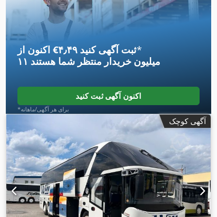
*
اکنون از ‎€۴٫۴۹ ثبت آگهی کنید
۱۱ میلیون خریدار
منتظر شما هستند
اکنون آگهی ثبت کنید
*برای هر آگهی/ماهانه
آگهی کوچک