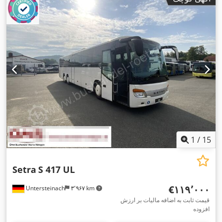
1
/
15
Setra
S 417 UL
‎€۱۱۹٬۰۰۰
Untersteinach
۳٬۹۶۷ km
قیمت ثابت به اضافه مالیات بر ارزش
افزوده