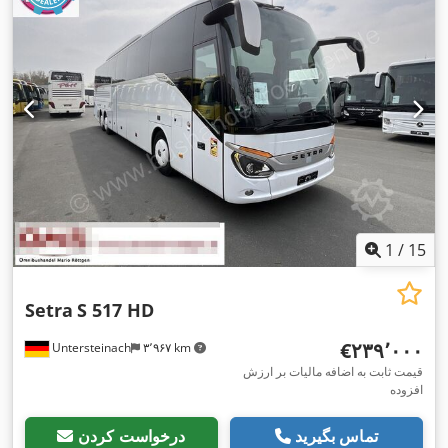
1
/
15
Setra
S 517 HD
‎€۲۳۹٬۰۰۰
Untersteinach
۳٬۹۶۷ km
قیمت ثابت به اضافه مالیات بر ارزش
افزوده
تماس بگیرید
درخواست کردن