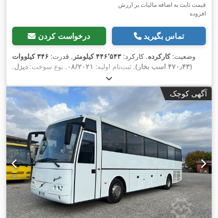
قیمت ثابت به اضافه مالیات بر ارزش
افزوده
تماس بگیرید
درخواست کردن
وضعیت:
کارکرده
, کارکرد:
۴۴۶٬۵۴۳ کیلومتر
, قدرت:
۳۴۶ کیلووات
(۴۷۰٫۴۳ اسب بخار)
, ثبت‌نام اولیه:
۰۸/۲۰۲۱
, نوع سوخت:
دیزل
,
تعداد صندلی‌ها:
۵۹
, نوع چرخ‌دنده:
خودکار
, کلاس انتشار:
یورو ۶
, رنگ:
قهوه‌ای
, ترمزها:
رتاردر
, سال ساخت:
۲۰۲۱
, تجهیزات:
اِی‌بی‌اِس‎,
آگهی کوچک
برنامه پایداری الکترونیکی (ESP), تهویه مطبوع, فرمان هیدرولیک,
,
قفل مرکزی, چراغ مه شکن, کروز کنترل, کنترل کشش