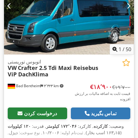
1
/
50
اتوبوس توریستی
VW
Crafter 2.5 Tdi Maxi Reisebus
ViP DachKlima
‎€۱۸٬۹۰۰
Bad Bentheim
۴٬۳۲۳ km
‎€۱۹٬۷۰۰
قیمت ثابت به اضافه مالیات بر ارزش
افزوده
تماس بگیرید
درخواست کردن
وضعیت:
کارکرده
, کارکرد:
۱۷۲٬۰۴۶ کیلومتر
, قدرت:
۱۲۰ کیلووات
(۱۶۳٫۱۵ اسب بخار)
, ثبت‌نام اولیه:
۱۰/۲۰۰۶
, نوع سوخت:
دیزل
,