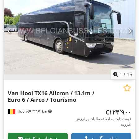
1
/
15
Van Hool
TX16 Alicron / 13.1m /
Euro 6 / Airco / Tourismo
‎€۱۲۴٬۹۰۰
Tildonk
۴٬۴۶۳ km
قیمت ثابت به اضافه مالیات بر ارزش
افزوده
تماس بگیرید
درخواست کردن