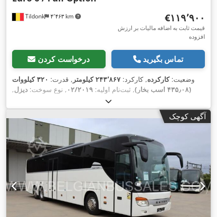
‎€۱۱۹٬۹۰۰
Tildonk
۴٬۴۶۳ km
قیمت ثابت به اضافه مالیات بر ارزش
افزوده
تماس بگیرید
درخواست کردن
وضعیت:
کارکرده
, کارکرد:
۲۴۳٬۸۶۷ کیلومتر
, قدرت:
۳۲۰ کیلووات
(۴۳۵٫۰۸ اسب بخار)
, ثبت‌نام اولیه:
۰۲/۲۰۱۹
, نوع سوخت:
دیزل
,
تعداد صندلی‌ها:
۶۱
, نوع چرخ‌دنده:
مکانیکی
, کلاس انتشار:
یورو ۶
,
رنگ:
دیگر
, ترمزها:
رتاردر
, سال ساخت:
۲۰۱۹
, تجهیزات:
اِی‌بی‌اِس‎,
آگهی کوچک
,
تهویه مطبوع, سیستم ناوبری, کروز کنترل