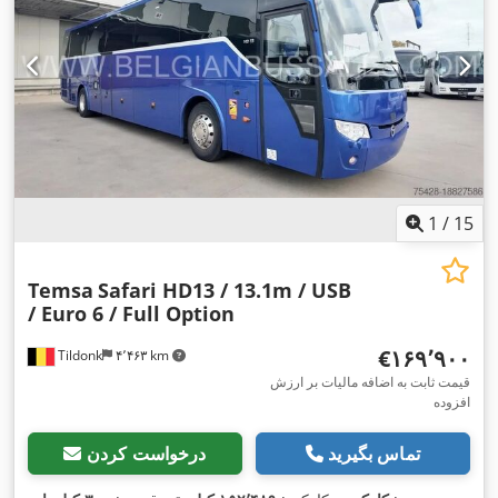
1
/
15
Temsa
Safari HD13 / 13.1m / USB
/ Euro 6 / Full Option
‎€۱۶۹٬۹۰۰
Tildonk
۴٬۴۶۳ km
قیمت ثابت به اضافه مالیات بر ارزش
افزوده
تماس بگیرید
درخواست کردن