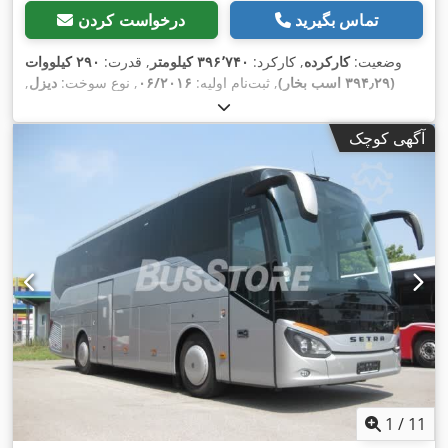
تماس بگیرید
درخواست کردن
وضعیت:
کارکرده
, کارکرد:
۳۹۶٬۷۴۰ کیلومتر
, قدرت:
۲۹۰ کیلووات
(۳۹۴٫۲۹ اسب بخار)
, ثبت‌نام اولیه:
۰۶/۲۰۱۶
, نوع سوخت:
دیزل
,
تعداد صندلی‌ها:
۶۰
, نوع چرخ‌دنده:
خودکار
, کلاس انتشار:
یورو ۶
, رنگ:
سفید
, ترمزها:
رتاردر
, سال ساخت:
۲۰۱۶
, تجهیزات:
اِی‌بی‌اِس‎, برنامه
آگهی کوچک
پایداری الکترونیکی (ESP), تهویه مطبوع, فرمان هیدرولیک, قفل
,
مرکزی, چراغ مه شکن, کروز کنترل
1
/
11