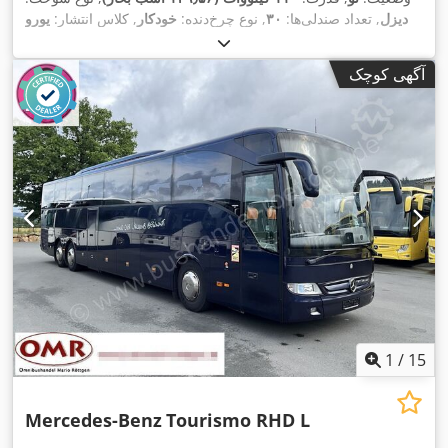
دیزل
, تعداد صندلی‌ها:
۳۰
, نوع چرخ‌دنده:
خودکار
, کلاس انتشار:
یورو
۶
, رنگ:
سفید
, سال ساخت:
۲۰۲۵
, تجهیزات:
اِی‌بی‌اِس‎, بخاری
,
پارکینگ, برنامه پایداری الکترونیکی (ESP), تهویه مطبوع, فیلتر دوده
آگهی کوچک
1
/
15
Mercedes-Benz
Tourismo RHD L