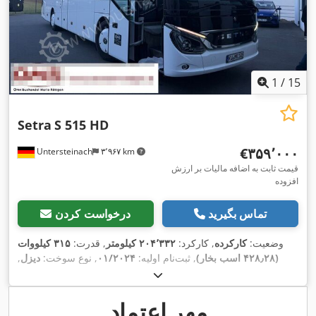
1
/
15
Setra
S 515 HD
‎€۳۵۹٬۰۰۰
Untersteinach
۳٬۹۶۷ km
قیمت ثابت به اضافه مالیات بر ارزش
افزوده
تماس بگیرید
درخواست کردن
وضعیت:
کارکرده
, کارکرد:
۲۰۴٬۳۳۲ کیلومتر
, قدرت:
۳۱۵ کیلووات
(۴۲۸٫۲۸ اسب بخار)
, ثبت‌نام اولیه:
۰۱/۲۰۲۴
, نوع سوخت:
دیزل
,
تعداد صندلی‌ها:
۵۱
, نوع چرخ‌دنده:
خودکار
, کلاس انتشار:
یورو ۶
, رنگ:
سفید
, ترمزها:
رتاردر
, سال ساخت:
۲۰۲۴
, تجهیزات:
اِی‌بی‌اِس‎, برنامه
پایداری الکترونیکی (ESP), تهویه مطبوع, سیستم ایموبیلایزر, فرمان
مهر اعتماد