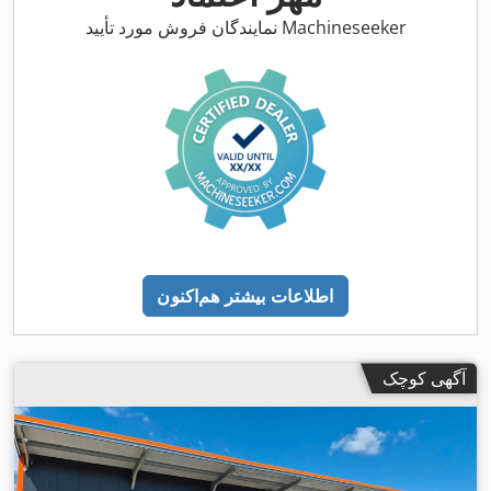
,
هیدرولیک, قفل مرکزی, چراغ مه شکن, کروز کنترل, کنترل کشش
نمایندگان فروش مورد تأیید Machineseeker
اطلاعات بیشتر هم‌اکنون
آگهی کوچک