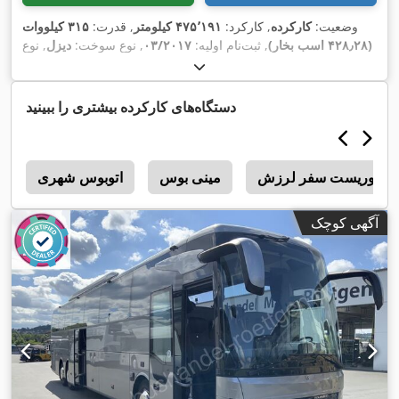
وضعیت:
کارکرده
, کارکرد:
۴۷۵٬۱۹۱ کیلومتر
, قدرت:
۳۱۵ کیلووات
(۴۲۸٫۲۸ اسب بخار)
, ثبت‌نام اولیه:
۰۳/۲۰۱۷
, نوع سوخت:
دیزل
, نوع
چرخ‌دنده:
خودکار
, کلاس انتشار:
یورو ۶
, رنگ:
سفید
, ترمزها:
رتاردر
,
سال ساخت:
۲۰۱۷
, تجهیزات:
اِی‌بی‌اِس‎, برنامه پایداری الکترونیکی
(ESP), تهویه مطبوع, سیستم ایموبیلایزر, فرمان هیدرولیک, قفل
دستگاه‌های کارکرده بیشتری را ببینید
,
مرکزی, چراغ مه شکن, کروز کنترل, کنترل کشش
توریست سفر لرزش
مینی بوس
اتوبوس شهری
A
آگهی کوچک