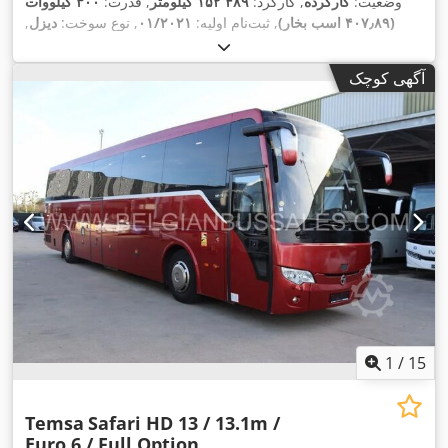
وضعیت:
کارکرده
, کارکرد:
۱۵۲٬۴۸۹ کیلومتر
, قدرت:
۳۰۰ کیلووات
(۴۰۷٫۸۹ اسب بخار)
, ثبت‌نام اولیه:
۰۱/۲۰۲۱
, نوع سوخت:
دیزل
,
تعداد صندلی‌ها:
۶۵
, نوع چرخ‌دنده:
مکانیکی
, کلاس انتشار:
یورو ۶
,
رنگ:
دیگر
, ترمزها:
رتاردر
, سال ساخت:
۲۰۲۱
, تجهیزات:
اِی‌بی‌اِس‎,
آگهی کوچک
,
تهویه مطبوع, کروز کنترل
1
/
15
Temsa
Safari HD 13 / 13.1m /
Euro 6 / Full Option