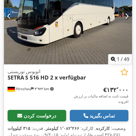
1
/
49
اتوبوس توریستی
SETRA
S 516 HD 2 x verfügbar
‎€۱۳۲٬۰۰۰
Hirschau
۳٬۹۲۲ km
قیمت ثابت به اضافه مالیات بر ارزش
افزوده
تماس بگیرید
درخواست کردن
وضعیت:
کارکرده
, کارکرد:
۱٬۰۸۲٬۲۶۶ کیلومتر
, قدرت:
۳۱۵ کیلووات
(۴۲۸٫۲۸ اسب بخار)
, ثبت‌نام اولیه:
۰۹/۲۰۱۵
, نوع سوخت:
دیزل
,