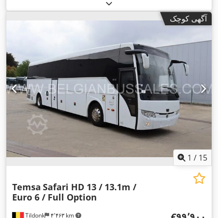
, بازرسی بعدی (TÜV):
تعداد صندلی‌ها:
۹
, نوع چرخ‌دنده:
مکانیکی
, کلاس انتشار:
یورو۴
, رنگ:
سبز
, سال ساخت:
۲۰۰۶
,
۰۶/۲۰۲۸
آگهی کوچک
تجهیزات:
اِی‌بی‌اِس‎, بخاری پارکینگ, برنامه پایداری الکترونیکی (ESP),
,
تهویه مطبوع, سیستم ناوبری, فیلتر دوده
1
/
15
Temsa
Safari HD 13 / 13.1m /
Euro 6 / Full Option
‎€۹۹٬۹۰۰
Tildonk
۴٬۴۶۳ km