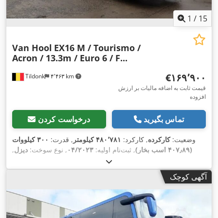
1
/
15
Van Hool
EX16 M / Tourismo /
Acron / 13.3m / Euro 6 / F...
‎€۱۶۹٬۹۰۰
Tildonk
۴٬۴۶۳ km
قیمت ثابت به اضافه مالیات بر ارزش
افزوده
تماس بگیرید
درخواست کردن
وضعیت:
کارکرده
, کارکرد:
۴۸۰٬۷۸۱ کیلومتر
, قدرت:
۳۰۰ کیلووات
(۴۰۷٫۸۹ اسب بخار)
, ثبت‌نام اولیه:
۰۴/۲۰۲۳
, نوع سوخت:
دیزل
,
تعداد صندلی‌ها:
۵۳
, نوع چرخ‌دنده:
خودکار
, کلاس انتشار:
یورو ۶
, رنگ:
دیگر
, ترمزها:
رتاردر
, سال ساخت:
۲۰۲۳
, تجهیزات:
اتصال یدک‌کش,
آگهی کوچک
اِی‌بی‌اِس‎, تهویه مطبوع, مناسب برای افراد دارای معلولیت, کروز
,
کنترل