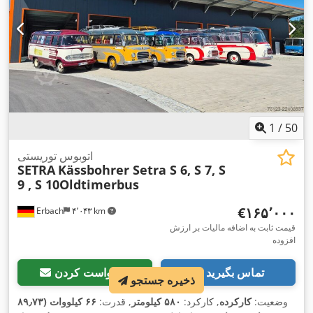
1
/
50
اتوبوس توریستی
SETRA
Kässbohrer Setra S 6, S 7, S
9 , S 10Oldtimerbus
‎€۱۶۵٬۰۰۰
Erbach
۴٬۰۴۳ km
قیمت ثابت به اضافه مالیات بر ارزش
افزوده
تماس بگیرید
درخواست کردن
ذخیره جستجو
وضعیت:
کارکرده
, کارکرد:
۵۸۰ کیلومتر
, قدرت:
۶۶ کیلووات (۸۹٫۷۳