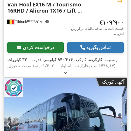
Van Hool
EX16 M / Tourismo
16RHD / Alicron TX16 / Lift ...
‎€۱۰۹٬۹۰۰
Tildonk
۴٬۴۶۳ km
قیمت ثابت به اضافه مالیات بر ارزش
افزوده
تماس بگیرید
درخواست کردن
وضعیت:
کارکرده
, کارکرد:
۹۴۰٬۳۱۴ کیلومتر
, قدرت:
۳۳۰ کیلووات
(۴۴۸٫۶۷ اسب بخار)
, ثبت‌نام اولیه:
۰۱/۲۰۲۰
, نوع سوخت:
دیزل
,
تعداد صندلی‌ها:
۵۵
, نوع چرخ‌دنده:
خودکار
, کلاس انتشار:
یورو ۶
, رنگ:
دیگر
, ترمزها:
رتاردر
, سال ساخت:
۲۰۲۰
, تجهیزات:
اِی‌بی‌اِس‎, تهویه
آگهی کوچک
,
مطبوع, مناسب برای افراد دارای معلولیت, کروز کنترل