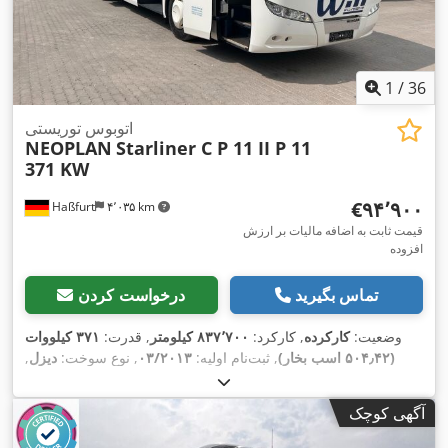
1
/
36
اتوبوس توریستی
NEOPLAN
Starliner C P 11 II P 11
371 KW
‎€۹۴٬۹۰۰
Haßfurt
۴٬۰۳۵ km
قیمت ثابت به اضافه مالیات بر ارزش
افزوده
تماس بگیرید
درخواست کردن
وضعیت:
کارکرده
, کارکرد:
۸۳۷٬۷۰۰ کیلومتر
, قدرت:
۳۷۱ کیلووات
(۵۰۴٫۴۲ اسب بخار)
, ثبت‌نام اولیه:
۰۳/۲۰۱۳
, نوع سوخت:
دیزل
,
تعداد صندلی‌ها:
۵۳
, نوع چرخ‌دنده:
خودکار
, کلاس انتشار:
یورو ۵
, رنگ:
سفید
, ترمزها:
رتاردر
, تجهیزات:
آشپزخانه روی برد, اِی‌بی‌اِس‎, بخاری
آگهی کوچک
پارکینگ, برنامه پایداری الکترونیکی (ESP), تهویه مطبوع, حمام,
,
سیستم ناوبری