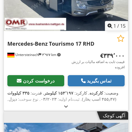
1
/
15
Mercedes-Benz
Tourismo 17 RHD
‎€۳۳۹٬۰۰۰
Untersteinach
۳٬۹۶۷ km
قیمت ثابت به اضافه مالیات بر ارزش
افزوده
تماس بگیرید
درخواست کردن
وضعیت:
کارکرده
, کارکرد:
۱۵۴٬۱۹۷ کیلومتر
, قدرت:
۳۳۵ کیلووات
(۴۵۵٫۴۷ اسب بخار)
, ثبت‌نام اولیه:
۰۳/۲۰۲۳
, نوع سوخت:
دیزل
,
تعداد صندلی‌ها:
۶۰
, نوع چرخ‌دنده:
خودکار
, کلاس انتشار:
یورو ۶
,
ترمزها:
رتاردر
, سال ساخت:
۲۰۲۳
, تجهیزات:
اِی‌بی‌اِس‎, برنامه
آگهی کوچک
پایداری الکترونیکی (ESP), تهویه مطبوع, سیستم ایموبیلایزر, فرمان
,
هیدرولیک, قفل مرکزی, چراغ مه شکن, کروز کنترل, کنترل کشش