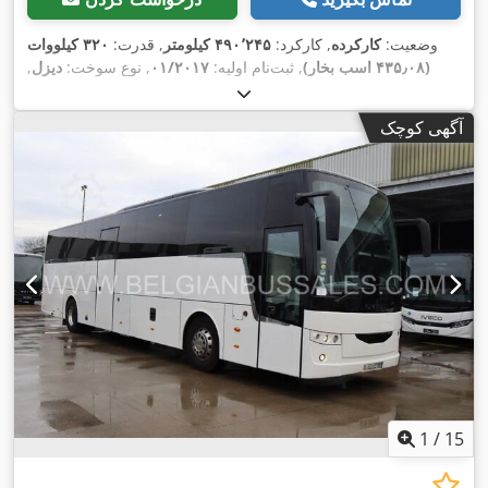
وضعیت:
کارکرده
, کارکرد:
۴۹۰٬۲۴۵ کیلومتر
, قدرت:
۳۲۰ کیلووات
(۴۳۵٫۰۸ اسب بخار)
, ثبت‌نام اولیه:
۰۱/۲۰۱۷
, نوع سوخت:
دیزل
,
تعداد صندلی‌ها:
۵۹
, نوع چرخ‌دنده:
مکانیکی
, کلاس انتشار:
یورو ۶
,
رنگ:
دیگر
, ترمزها:
رتاردر
, سال ساخت:
۲۰۱۷
, تجهیزات:
اتصال
آگهی کوچک
,
یدک‌کش, اِی‌بی‌اِس‎, تهویه مطبوع, کروز کنترل
1
/
15