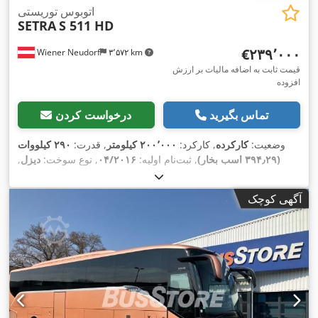
اتوبوس توریستی
SETRA
S 511 HD
‎€۲۳۹٬۰۰۰
Wiener Neudorf
۳٬۵۷۲ km
قیمت ثابت به اضافه مالیات بر ارزش
افزوده
تماس بگیرید
درخواست کردن
وضعیت:
کارکرده
, کارکرد:
۲۰۰٬۰۰۰ کیلومتر
, قدرت:
۲۹۰ کیلووات
(۳۹۴٫۲۹ اسب بخار)
, ثبت‌نام اولیه:
۰۴/۲۰۱۶
, نوع سوخت:
دیزل
,
تعداد صندلی‌ها:
۳۲
, نوع چرخ‌دنده:
مکانیکی
, کلاس انتشار:
یورو ۶
,
ترمزها:
رتاردر
, تجهیزات:
اِی‌بی‌اِس‎, برنامه پایداری الکترونیکی (ESP),
آگهی کوچک
,
تهویه مطبوع, حمام