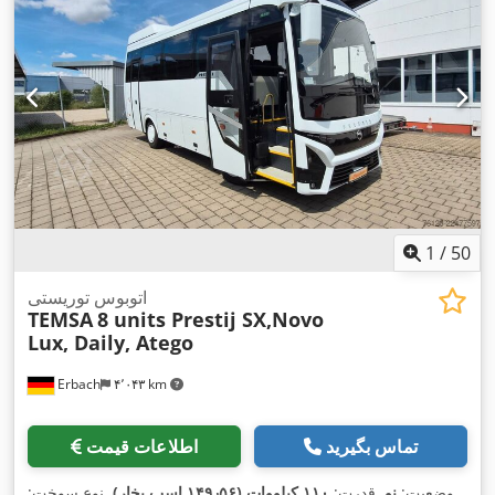
1
/
50
اتوبوس توریستی
TEMSA
8 units Prestij SX,Novo
Lux, Daily, Atego
Erbach
۴٬۰۴۳ km
تماس بگیرید
اطلاعات قیمت
وضعیت:
نو
, قدرت:
۱۱۰ کیلووات (۱۴۹٫۵۶ اسب بخار)
, نوع سوخت: