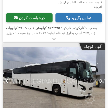
قیمت ثابت به اضافه مالیات بر ارزش
افزوده
تماس بگیرید
درخواست کردن
وضعیت:
کارکرده
, کارکرد:
۳۵۴٬۳۷۵ کیلومتر
, قدرت:
۲۷۰ کیلووات
(۳۶۷٫۱۰ اسب بخار)
, ثبت‌نام اولیه:
۰۱/۲۰۱۹
, نوع سوخت:
دیزل
,
تعداد صندلی‌ها:
۵۷
, نوع چرخ‌دنده:
خودکار
, کلاس انتشار:
یورو ۶
, رنگ:
دیگر
, ترمزها:
رتاردر
, طول کل:
۱٬۰۰۰ میلی‌متر
, ارتفاع کل:
۱٬۰۰۰
آگهی کوچک
میلی‌متر
, سال ساخت:
۲۰۱۹
, تجهیزات:
اِی‌بی‌اِس‎, تهویه مطبوع, کروز
,
کنترل