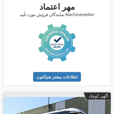
,
مطبوع, سیستم ناوبری
مهر اعتماد
نمایندگان فروش مورد تأیید Machineseeker
اطلاعات بیشتر هم‌اکنون
آگهی کوچک