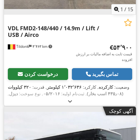
1
/
15
VDL
FMD2-148/440 / 14.9m / Lift /
USB / Airco
‎€۵۴٬۹۰۰
Tildonk
۴٬۴۶۳ km
قیمت ثابت به اضافه مالیات بر ارزش
افزوده
تماس بگیرید
درخواست کردن
وضعیت:
کارکرده
, کارکرد:
۱٬۰۳۲٬۶۳۶ کیلومتر
, قدرت:
۳۲۰ کیلووات
(۴۳۵٫۰۸ اسب بخار)
, ثبت‌نام اولیه:
۰۵/۲۰۱۶
, نوع سوخت:
دیزل
,
تعداد صندلی‌ها:
۶۶
, نوع چرخ‌دنده:
خودکار
, کلاس انتشار:
یورو ۶
, رنگ:
دیگر
, ترمزها:
رتاردر
, طول کل:
۱۴٬۸۵۰ میلی‌متر
, ارتفاع کل:
۳٬۵۰۰
آگهی کوچک
میلی‌متر
, سال ساخت:
۲۰۱۶
, تجهیزات:
اِی‌بی‌اِس‎, تهویه مطبوع,
,
مناسب برای افراد دارای معلولیت, کروز کنترل