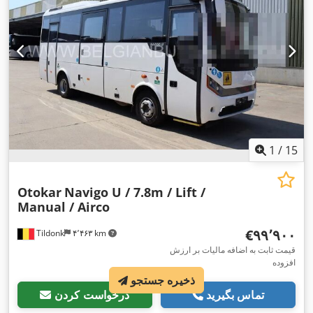
1
/
15
Otokar
Navigo U / 7.8m / Lift /
Manual / Airco
‎€۹۹٬۹۰۰
Tildonk
۴٬۴۶۳ km
قیمت ثابت به اضافه مالیات بر ارزش
افزوده
ذخیره جستجو
تماس بگیرید
درخواست کردن