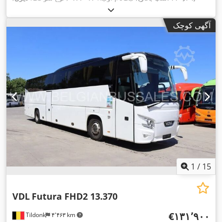
تعداد صندلی‌ها:
۶۰
, نوع چرخ‌دنده:
مکانیکی
, کلاس انتشار:
یورو ۵
,
رنگ:
دیگر
, ترمزها:
رتاردر
, طول کل:
۱۲٬۸۰۰ میلی‌متر
, ارتفاع کل:
آگهی کوچک
۳٬۵۰۰ میلی‌متر
, سال ساخت:
۲۰۱۴
, تجهیزات:
اِی‌بی‌اِس‎, مناسب
,
برای افراد دارای معلولیت, کروز کنترل
1
/
15
VDL
Futura FHD2 13.370
‎€۱۳۱٬۹۰۰
Tildonk
۴٬۴۶۳ km