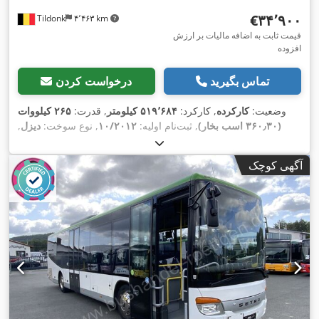
‎€۳۴٬۹۰۰
Tildonk
۴٬۴۶۳ km
قیمت ثابت به اضافه مالیات بر ارزش
افزوده
تماس بگیرید
درخواست کردن
وضعیت:
کارکرده
, کارکرد:
۵۱۹٬۶۸۴ کیلومتر
, قدرت:
۲۶۵ کیلووات
(۳۶۰٫۳۰ اسب بخار)
, ثبت‌نام اولیه:
۱۰/۲۰۱۲
, نوع سوخت:
دیزل
,
تعداد صندلی‌ها:
۵۵
, نوع چرخ‌دنده:
خودکار
, کلاس انتشار:
یورو ۵
, رنگ:
دیگر
, ترمزها:
رتاردر
, طول کل:
۱۲٬۲۰۰ میلی‌متر
, ارتفاع کل:
۳٬۴۰۰
آگهی کوچک
میلی‌متر
, سال ساخت:
۲۰۱۲
, تجهیزات:
اِی‌بی‌اِس‎, تهویه مطبوع,
,
مناسب برای افراد دارای معلولیت, کروز کنترل