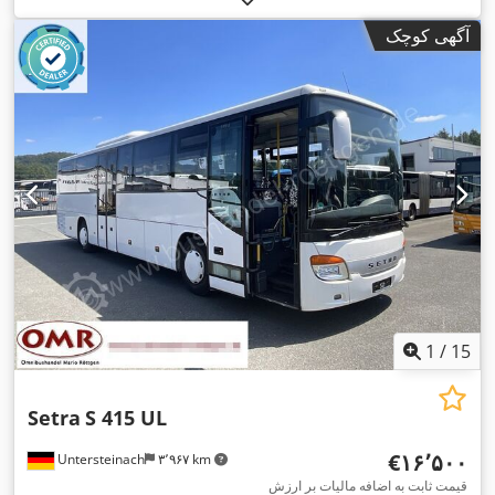
سفید
, ترمزها:
رتاردر
, تجهیزات:
اِی‌بی‌اِس‎, بخاری پارکینگ, برنامه
آگهی کوچک
,
پایداری الکترونیکی (ESP), تهویه مطبوع
1
/
15
Setra
S 415 UL
‎€۱۶٬۵۰۰
Untersteinach
۳٬۹۶۷ km
قیمت ثابت به اضافه مالیات بر ارزش