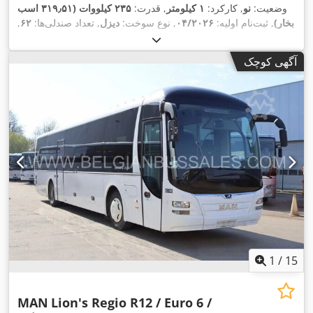
وضعیت:
نو
, کارکرد:
۱ کیلومتر
, قدرت:
۲۳۵ کیلووات (۳۱۹٫۵۱ اسب
بخار)
, ثبت‌نام اولیه:
۰۴/۲۰۲۶
, نوع سوخت:
دیزل
, تعداد صندلی‌ها:
۶۲
,
نوع چرخ‌دنده:
خودکار
, کلاس انتشار:
یورو ۶
, رنگ:
دیگر
, ترمزها:
رتاردر
, طول کل:
۱۳٬۰۰۰ میلی‌متر
, ارتفاع کل:
۳٬۵۰۰ میلی‌متر
, سال
آگهی کوچک
,
اِی‌بی‌اِس‎, تهویه مطبوع, کروز کنترل
ساخت:
۲۰۲۶
, تجهیزات:
1
/
15
MAN
Lion's Regio R12 / Euro 6 /