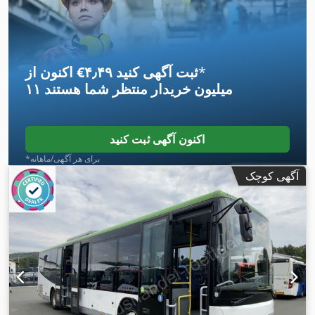
اِی‌بی‌اِس‎, برنامه پایداری الکترونیکی (ESP), تهویه مطبوع, فرمان
,
هیدرولیک, چراغ مه شکن
*
اکنون از ‎€۴٫۴۹ ثبت آگهی کنید
۱۱ میلیون خریدار
منتظر شما هستند
اکنون آگهی ثبت کنید
*برای هر آگهی/ماهانه
آگهی کوچک