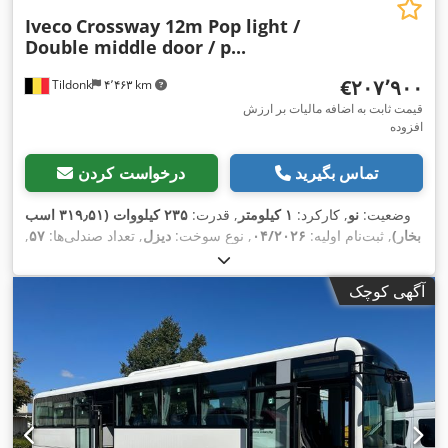
Iveco
Crossway 12m Pop light /
Double middle door / p...
‎€۲۰۷٬۹۰۰
Tildonk
۴٬۴۶۳ km
قیمت ثابت به اضافه مالیات بر ارزش
افزوده
تماس بگیرید
درخواست کردن
وضعیت:
نو
, کارکرد:
۱ کیلومتر
, قدرت:
۲۳۵ کیلووات (۳۱۹٫۵۱ اسب
بخار)
, ثبت‌نام اولیه:
۰۴/۲۰۲۶
, نوع سوخت:
دیزل
, تعداد صندلی‌ها:
۵۷
,
نوع چرخ‌دنده:
خودکار
, کلاس انتشار:
یورو ۶
, رنگ:
دیگر
, ترمزها:
رتاردر
, طول کل:
۱۲٬۱۰۰ میلی‌متر
, ارتفاع کل:
۳٬۵۰۰ میلی‌متر
, سال
آگهی کوچک
,
اِی‌بی‌اِس‎, تهویه مطبوع, کروز کنترل
ساخت:
۲۰۲۶
, تجهیزات: