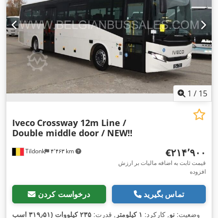
1
/
15
Iveco
Crossway 12m Line /
Double middle door / NEW!!
‎€۲۱۴٬۹۰۰
Tildonk
۴٬۴۶۳ km
قیمت ثابت به اضافه مالیات بر ارزش
افزوده
تماس بگیرید
درخواست کردن
وضعیت:
نو
, کارکرد:
۱ کیلومتر
, قدرت:
۲۳۵ کیلووات (۳۱۹٫۵۱ اسب