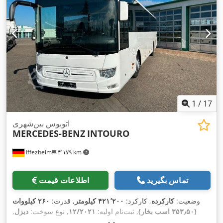
1
/
17
اتوبوس بین‌شهری
MERCEDES-BENZ
INTOURO
Iffezheim
۴٬۱۷۹ km
تماس بگیرید
اطلاعات قیمت
وضعیت:
کارکرده
, کارکرد:
۴۲۱٬۲۰۰ کیلومتر
, قدرت:
۲۶۰ کیلووات
(۳۵۳٫۵۰ اسب بخار)
, ثبت‌نام اولیه:
۱۲/۲۰۲۱
, نوع سوخت:
دیزل
,
تعداد صندلی‌ها:
۵۰
, نوع چرخ‌دنده:
خودکار
, کلاس انتشار:
یورو ۶
, رنگ: