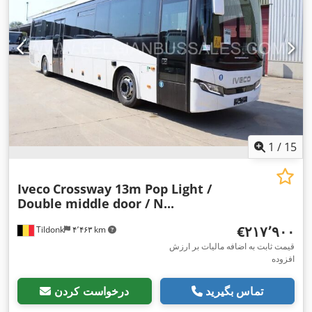
1
/
15
Iveco
Crossway 13m Pop Light /
Double middle door / N...
‎€۲۱۷٬۹۰۰
Tildonk
۴٬۴۶۳ km
قیمت ثابت به اضافه مالیات بر ارزش
افزوده
تماس بگیرید
درخواست کردن