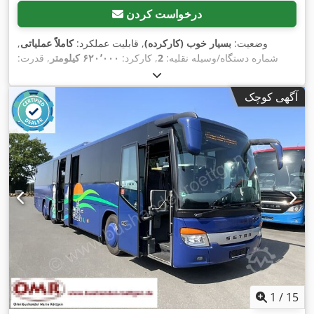
درخواست کردن
وضعیت:
بسیار خوب (کارکرده)
, قابلیت عملکرد:
کاملاً عملیاتی
,
شماره دستگاه/وسیله نقلیه:
2
, کارکرد:
۶۲۰٬۰۰۰ کیلومتر
, قدرت:
۲۷۹٫۴۹ کیلووات (۳۸۰٫۰۰ اسب بخار)
, ثبت‌نام اولیه:
۰۸/۲۰۰۸
, نوع
سوخت:
دیزل
, نوع چرخ‌دنده:
مکانیکی
, پیکربندی محور:
۲ محور
,
آگهی کوچک
, مصرف سوخت (ترکیبی):
۲۰ لیتر/
۰۹/۲۰۲۶
بازرسی بعدی (TÜV):
۱۰۰ کیلومتر
, کلاس انتشار:
یورو۴
, ترمزها:
دیگر
, سیستم تعلیق:
هیدرولیک
, سایز تایر:
295
, سال ساخت:
۲۰۰۸
, ساعت کارکرد:
۲٬۰۰۰
,
اِی‌بی‌اِس‎, برنامه پایداری الکترونیکی (ESP), کیسه هوا
, تجهیزات:
h
1
/
15