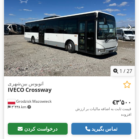
1
/
27
اتوبوس بین‌شهری
IVECO
Crossway
‎€۳٬۵۰۰
Grodzisk Mazowieck
۳٬۴۳۸ km
قیمت ثابت به اضافه مالیات بر ارزش
افزوده
تماس بگیرید
درخواست کردن