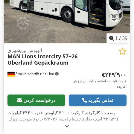
1
/
39
اتوبوس بین‌شهری
MAN
Lions Intercity 57+26
Überland Gepäckraum
‎€۲۴۹٬۹۰۰
Stockelsdorf
۴٬۱۴۰ km
قیمت ثابت به اضافه مالیات بر ارزش
افزوده
تماس بگیرید
درخواست کردن
وضعیت:
کارکرده
, کارکرد:
۲٬۰۰۰ کیلومتر
, قدرت:
۲۴۳ کیلووات
(۳۳۰٫۳۹ اسب بخار)
, ثبت‌نام اولیه:
۰۷/۲۰۲۶
, نوع سوخت:
دیزل
,
تعداد صندلی‌ها:
۵۷
, نوع چرخ‌دنده:
خودکار
, رنگ:
سفید
, ترمزها:
رتاردر
, تجهیزات:
اِی‌بی‌اِس‎, برنامه پایداری الکترونیکی (ESP), تهویه