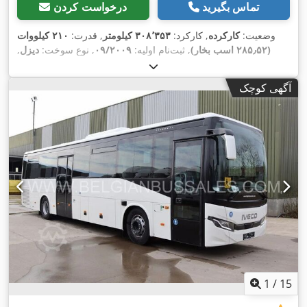
تماس بگیرید
درخواست کردن
وضعیت:
کارکرده
, کارکرد:
۳۰۸٬۳۵۳ کیلومتر
, قدرت:
۲۱۰ کیلووات
(۲۸۵٫۵۲ اسب بخار)
, ثبت‌نام اولیه:
۰۹/۲۰۰۹
, نوع سوخت:
دیزل
,
تعداد صندلی‌ها:
۶۰
, نوع چرخ‌دنده:
مکانیکی
, کلاس انتشار:
یورو۴
,
رنگ:
دیگر
, ترمزها:
رتاردر
, طول کل:
۱۳٬۰۰۰ میلی‌متر
, ارتفاع کل:
آگهی کوچک
۳٬۵۰۰ میلی‌متر
, سال ساخت:
۲۰۰۹
, تجهیزات:
اِی‌بی‌اِس‎, مناسب
,
برای افراد دارای معلولیت, کروز کنترل
1
/
15