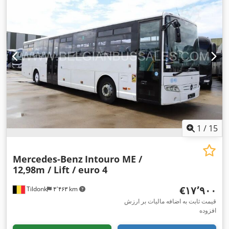
1
/
15
Mercedes-Benz
Intouro ME /
12,98m / Lift / euro 4
‎€۱۷٬۹۰۰
Tildonk
۴٬۴۶۳ km
قیمت ثابت به اضافه مالیات بر ارزش
افزوده