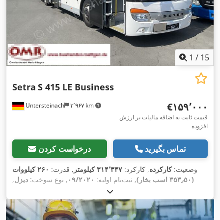
1
/
15
Setra
S 415 LE Business
‎€۱۵۹٬۰۰۰
Untersteinach
۳٬۹۶۷ km
قیمت ثابت به اضافه مالیات بر ارزش
افزوده
تماس بگیرید
درخواست کردن
وضعیت:
کارکرده
, کارکرد:
۳۱۴٬۳۴۷ کیلومتر
, قدرت:
۲۶۰ کیلووات
(۳۵۳٫۵۰ اسب بخار)
, ثبت‌نام اولیه:
۰۹/۲۰۲۰
, نوع سوخت:
دیزل
,
تعداد صندلی‌ها:
۴۶
, نوع چرخ‌دنده:
دیگر
, کلاس انتشار:
یورو ۶
, رنگ:
سفید
, ترمزها:
رتاردر
, طول کل:
۱۲٬۳۳۰ میلی‌متر
, عرض کل:
۳٬۳۵۰
میلی‌متر
, ارتفاع کل:
۲٬۵۵۰ میلی‌متر
, سال ساخت:
۲۰۲۰
, تجهیزات: