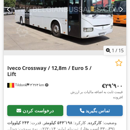
1
/
15
Iveco
Crossway / 12,8m / Euro 5 /
Lift
‎€۲۹٬۹۰۰
Tildonk
۴٬۴۶۳ km
قیمت ثابت به اضافه مالیات بر ارزش
افزوده
تماس بگیرید
درخواست کردن
وضعیت:
کارکرده
, کارکرد:
۵۴۴٬۱۹۸ کیلومتر
, قدرت:
۲۴۳ کیلووات
(۳۳۰٫۳۹ اسب بخار)
, ثبت‌نام اولیه:
۰۲/۲۰۱۴
, نوع سوخت:
دیزل
,