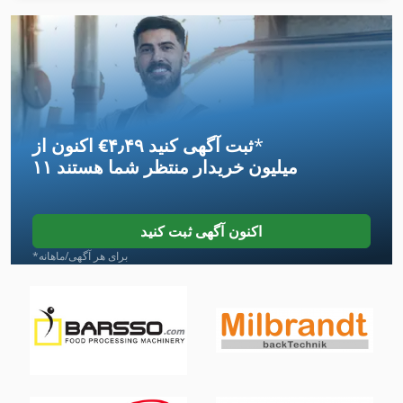
International 1480
International 2674
International 433
*
اکنون از ‎€۴٫۴۹ ثبت آگهی کنید
International 434
۱۱ میلیون خریدار
منتظر شما هستند
Kgs 1670
Mi Nn
اکنون آگهی ثبت کنید
Na 3000
*برای هر آگهی/ماهانه
Neophot 2
Ng 200
Tak 18
دستگاه خنک کننده