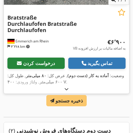
Bratstraße
Durchlaufofen
Bratstraße
Durchlaufofen
‎€۶٬۹۰۰
Emmerich am Rhein
۴٬۳۶۸ km
VB به اضافه مالیات بر ارزش افزوده
تماس بگیرید
درخواست کردن
وضعیت:
آماده به کار (دست دوم)
, عرض کل:
۸۰ میلی‌متر
, طول کل:
,
۴۰۰ V
۶۰۰ میلی‌متر
, ولتاژ ورودی:
ذخیره جستجو
دست دوم دستگاه‌های فروش نوشیدنی
(۲)