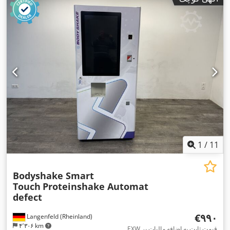
1
/
11
Bodyshake Smart
Touch
Proteinshake Automat
defect
‎€۹۹۰
Langenfeld (Rheinland)
۴٬۳۰۶ km
EXW قیمت ثابت به اضافه مالیات بر