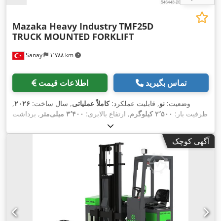
Mazaka Heavy Industry
TMF25D
TRUCK MOUNTED FORKLIFT
Sanayi
۱٬۷۸۸ km
تماس بگیرید
اطلاعات قیمت
وضعیت:
نو
, قابلیت عملکرد:
کاملاً عملیاتی
, سال ساخت:
۲۰۲۶
,
ظرفیت بار:
۲٬۵۰۰ کیلوگرم
, ارتفاع بالابری:
۳٬۴۰۰ میلی‌متر
, برداشت
آزاد:
۱۰۰ میلی‌متر
, مرکز ثقل بار:
۶۰۰ میلی‌متر
, نوع سوخت:
دیزل
,
نوع دکل:
تلسكوپی
, قدرت:
۳۵ کیلووات (۴۷٫۵۹ اسب بخار)
, سازنده
آگهی کوچک
, نوع چرخ‌دنده:
هیدرواستاتیک
,
Yanmar Stage III and V
موتور:
عرض شاسی شاخک:
۱٬۲۹۸ میلی‌متر
, طول شاخک‌ها:
۱٬۲۰۰
میلی‌متر
, عرض چنگال:
۱۲۲ میلی‌متر
, ضخامت چنگال:
۴۰ میلی‌متر
,
شعاع گردش (داخلی):
۲٬۷۰۰ میلی‌متر
, نوع تایر جلو:
لاستیک های
, نوع
10x16,5 IND 10
پنوماتیک (پر شده با هوا)
, اندازه لاستیک جلو:
تایر عقب:
لاستیک های پنوماتیک (پر شده با هوا)
, سایز تایر عقب:
, ارتفاع کل:
۲٬۲۹۶ میلی‌متر
, طول کل:
۳٬۲۰۹
10x16,5 IND 10
میلی‌متر
, عرض کل:
۲٬۴۰۶ میلی‌متر
, رنگ:
سبز
, تجهیزات:
افزونه