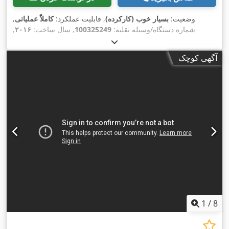
وضعیت:
بسیار خوب (کارکرده)
, قابلیت عملکرد:
کاملاً عملیاتی
,
شماره دستگاه/وسیله نقلیه:
100325249
, سال ساخت:
۲۰۱۶
,
, ظرفیت بار:
۲٬۵۰۰ کیلوگرم
, نوع سوخت:
۱٬۲۶۱ h
ساعت کارکرد:
دیزل
, نوع دکل:
تلسكوپی
, قدرت:
۲۴٫۵ کیلووات (۳۳٫۳۱ اسب بخار)
,
آگهی کوچک
, نوع چرخ‌دنده:
خودکار
, وضعیت تایرها:
Lombardini
سازنده موتور:
۶۰ درصد
, نوع تایر جلو:
لاستیک های پنوماتیک (پر شده با هوا)
, اندازه
, نوع تایر عقب:
لاستیک های پنوماتیک (پر
23x8,5-12
لاستیک جلو:
, وزن کل:
۲٬۳۵۶ کیلوگرم
,
23x8,5-12
شده با هوا)
, سایز تایر عقب:
وزن خالی:
۲٬۳۵۶ کیلوگرم
, رنگ:
قهوه‌ای
, تجهیزات:
افزونه چنگال,
روشنایی, سوابق کامل سرویس, محافظ جلو, چنگال جمع شونده,
,
چنگال پالت, چهار چرخ محرک
1
/
8