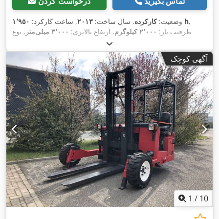
تماس بگیرید
درخواست کردن
,
۱٬۹۵۰ h
وضعیت:
کارکرده
, سال ساخت:
۲۰۱۳
, ساعت کارکرد:
ظرفیت بار:
۲٬۰۰۰ کیلوگرم
, ارتفاع بالابری:
۳٬۰۰۰ میلی‌متر
, نوع
دکل:
سیمپلکس
, طول شاخک‌ها:
۱٬۶۰۰ میلی‌متر
, وزن خالی:
۱٬۹۸۶
,
Diesel
, نوع سیستم انتقال قدرت:
کیلوگرم
آگهی کوچک
1
/
10