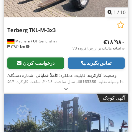
1
/
10
Terberg
TKL-M-3x3
‎€۱۸٬۹۸۰
Machern / OT Gerichshain
۳٬۹۳۲ km
VB به اضافه مالیات بر ارزش افزوده
تماس بگیرید
درخواست کردن
وضعیت:
کارکرده
, قابلیت عملکرد:
کاملاً عملیاتی
, شماره دستگاه/
,
۵۱۴ h
وسیله نقلیه:
46163350
, سال ساخت:
۲۰۱۶
, ساعت کارکرد:
ظرفیت بار:
۲٬۵۰۰ کیلوگرم
, ارتفاع بالابری:
۲٬۲۰۰ میلی‌متر
, نوع
سوخت:
دیزل
, نوع دکل:
سیمپلکس
, وزن خالی:
۲٬۱۲۰ کیلوگرم
, نوع
آگهی کوچک
,
Diesel
سیستم انتقال قدرت: