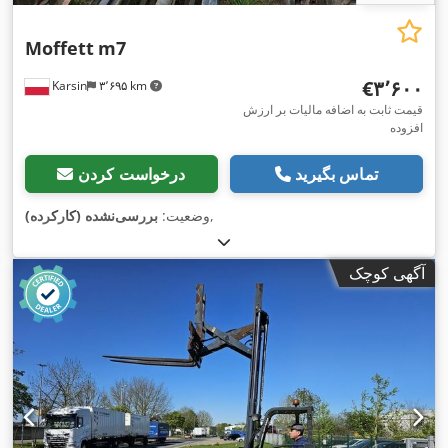
Moffett
m7
‎€۳٬۶۰۰
Karsin
۳٬۶۹۵ km
قیمت ثابت به اضافه مالیات بر ارزش
افزوده
تماس بگیرید
درخواست کردن
,
وضعیت:
بررسی‌نشده (کارکرده)
آگهی کوچک