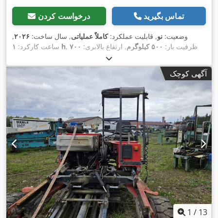
تماس بگیرید
درخواست کردن
وضعیت:
نو
, قابلیت عملکرد:
کاملاً عملیاتی
, سال ساخت:
۲۰۲۶
,
, ظرفیت بار:
۵۰۰ کیلوگرم
, ارتفاع بالابری:
۷۰۰
۱ h
ساعت کارکرد:
,
میلی‌متر
, تجهیزات:
چنگال پالت
آگهی کوچک
1
/
13