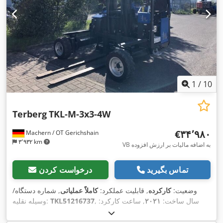
1
/
10
Terberg
TKL-M-3x3-4W
‎€۳۴٬۹۸۰
Machern / OT Gerichshain
۳٬۹۳۲ km
VB به اضافه مالیات بر ارزش افزوده
تماس بگیرید
درخواست کردن
وضعیت:
کارکرده
, قابلیت عملکرد:
کاملاً عملیاتی
, شماره دستگاه/
, سال ساخت:
۲۰۲۱
, ساعت کارکرد:
TKL51216737
وسیله نقلیه:
, ظرفیت بار:
۲٬۵۰۰ کیلوگرم
, ارتفاع بالابری:
۴٬۰۰۰ میلی‌متر
,
۵۳۵ h
نوع سوخت:
دیزل
, نوع دکل:
سیمپلکس
, ارتفاع سازه:
۲٬۹۰۳