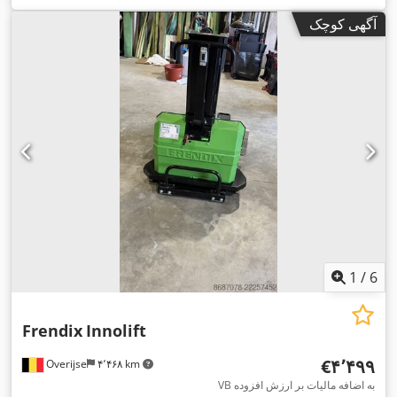
سازه:
۲٬۴۵۰ میلی‌متر
, قدرت:
۱۸ کیلووات (۲۴٫۴۷ اسب بخار)
,
آگهی کوچک
, نوع چرخ‌دنده:
هیدرواستاتیک
, طول
Lombardini
سازنده موتور:
شاخک‌ها:
۲٬۸۰۰ میلی‌متر
, وزن خالی:
۲٬۰۲۰ کیلوگرم
, ارتفاع کل:
۲٬۴۵۰ میلی‌متر
, رنگ:
قرمز
, تجهیزات:
جابجایی جانبی, روشنایی,
,
محافظ جلو, چنگال پالت, چهار چرخ محرک
1
/
6
Frendix
Innolift
‎€۴٬۴۹۹
Overijse
۴٬۴۶۸ km
VB به اضافه مالیات بر ارزش افزوده