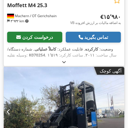
Moffett
M4 25.3
‎€۱۵٬۹۸۰
Machern / OT Gerichshain
۳٬۹۳۲ km
VB به اضافه مالیات بر ارزش افزوده
تماس بگیرید
درخواست کردن
وضعیت:
کارکرده
, قابلیت عملکرد:
کاملاً عملیاتی
, شماره دستگاه/
, سال ساخت:
۲۰۱۱
, ساعت کارکرد:
۱٬۵۱۹
K070254
وسیله نقلیه:
, ظرفیت بار:
۲٬۵۰۰ کیلوگرم
, ارتفاع بالابری:
۳٬۰۴۰ میلی‌متر
, نوع
h
سوخت:
دیزل
, نوع دکل:
سیمپلکس
, ارتفاع سازه:
۲٬۴۴۵ میلی‌متر
,
آگهی کوچک
طول شاخک‌ها:
۱٬۶۰۰ میلی‌متر
, وزن خالی:
۲٬۲۳۰ کیلوگرم
, نوع
,
Diesel
سیستم انتقال قدرت: