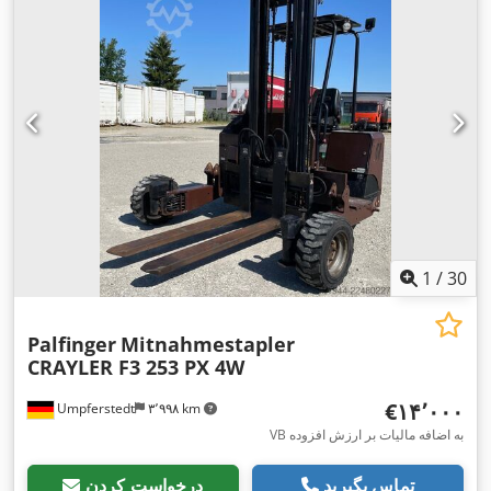
میلی‌متر
, عرض چنگال:
۱۲۲ میلی‌متر
, ضخامت چنگال:
۴۰ میلی‌متر
,
شعاع گردش (داخلی):
۲٬۵۹۲ میلی‌متر
, نوع تایر جلو:
لاستیک های
, نوع
10x16,5 IND 10
پنوماتیک (پر شده با هوا)
, اندازه لاستیک جلو:
تایر عقب:
لاستیک های پنوماتیک (پر شده با هوا)
, سایز تایر عقب:
, ارتفاع کل:
۲٬۳۰۷ میلی‌متر
, طول کل:
۲٬۸۵۸
10x16,5 IND 10
میلی‌متر
, عرض کل:
۲٬۴۰۶ میلی‌متر
, رنگ:
سبز
, تجهیزات:
افزونه
چنگال, بازوی قابل تنظیم, جابجایی جانبی, روشنایی, سوابق کامل
سرویس, محافظ جلو, محافظ سر, نشان CE, چنگال جمع شونده,
,
چنگال پالت, چهار چرخ محرک, کابین
1
/
30
Palfinger
Mitnahmestapler
CRAYLER F3 253 PX 4W
‎€۱۴٬۰۰۰
Umpferstedt
۳٬۹۹۸ km
VB به اضافه مالیات بر ارزش افزوده
تماس بگیرید
درخواست کردن