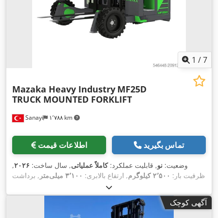
چنگال, بازوی قابل تنظیم, جابجایی جانبی, روشنایی, سوابق کامل
سرویس, محافظ جلو, محافظ سر, نشان CE, چنگال جمع شونده,
,
چنگال پالت, چهار چرخ محرک, کابین
1
/
7
Mazaka Heavy Industry
MF25D
TRUCK MOUNTED FORKLIFT
Sanayi
۱٬۷۸۸ km
تماس بگیرید
اطلاعات قیمت
وضعیت:
نو
, قابلیت عملکرد:
کاملاً عملیاتی
, سال ساخت:
۲۰۲۶
,
ظرفیت بار:
۲٬۵۰۰ کیلوگرم
, ارتفاع بالابری:
۳٬۱۰۰ میلی‌متر
, برداشت
آزاد:
۱۰۰ میلی‌متر
, مرکز ثقل بار:
۵۰۰ میلی‌متر
, نوع سوخت:
دیزل
,
نوع دکل:
دوپلکس
, قدرت:
۳۵ کیلووات (۴۷٫۵۹ اسب بخار)
, سازنده
آگهی کوچک
, نوع چرخ‌دنده:
هیدرواستاتیک
,
Yanmar Stage III and V
موتور:
عرض شاسی شاخک:
۱٬۲۷۸ میلی‌متر
, طول شاخک‌ها:
۱٬۲۰۰