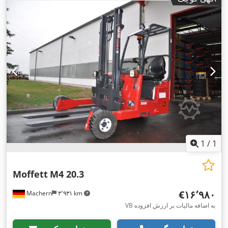
1
/
1
Moffett
M4 20.3
‎€۱۶٬۹۸۰
Machern
۳٬۹۳۱ km
VB به اضافه مالیات بر ارزش افزوده