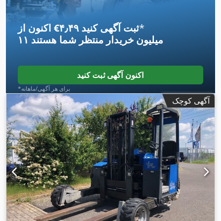
*
اکنون از ‎€۴٫۴۹ ثبت آگهی کنید
۱۱ میلیون خریدار
منتظر شما هستند
اکنون آگهی ثبت کنید
*برای هر آگهی/ماهانه
آگهی کوچک