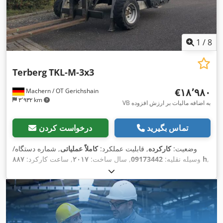
1
/
8
Terberg
TKL-M-3x3
‎€۱۸٬۹۸۰
Machern / OT Gerichshain
۳٬۹۳۲ km
VB به اضافه مالیات بر ارزش افزوده
تماس بگیرید
درخواست کردن
وضعیت:
کارکرده
, قابلیت عملکرد:
کاملاً عملیاتی
, شماره دستگاه/
,
۸۸۷ h
وسیله نقلیه:
09173442
, سال ساخت:
۲۰۱۷
, ساعت کارکرد:
ظرفیت بار:
۲٬۵۰۰ کیلوگرم
, ارتفاع بالابری:
۲٬۸۰۰ میلی‌متر
, نوع
سوخت:
دیزل
, نوع دکل:
دوپلکس
, طول شاخک‌ها:
۱٬۸۰۰ میلی‌متر
,
,
Diesel
, نوع سیستم انتقال قدرت:
وزن خالی:
۲٬۱۰۰ کیلوگرم