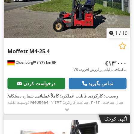
1
/
10
Moffett
M4-25.4
‎€۱۴٬۰۰۰
Oldenburg
۴٬۲۶۷ km
VB به اضافه مالیات بر ارزش افزوده
تماس بگیرید
درخواست کردن
وضعیت:
کارکرده
, قابلیت عملکرد:
کاملاً عملیاتی
, شماره دستگاه/
, سال ساخت:
۲۰۱۳
, ساعت کارکرد:
۱٬۴۷۳
M400464
وسیله نقلیه:
, ارتفاع بالابری:
۲٬۹۰۰ میلی‌متر
, نوع دکل:
سیمپلکس
, ارتفاع سازه:
h
۲٬۴۰۰ میلی‌متر
, عرض شاسی شاخک:
۱٬۳۰۰ میلی‌متر
, طول
آگهی کوچک
,
شاخک‌ها:
۱٬۶۰۰ میلی‌متر