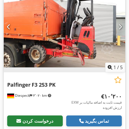
1
/
5
Palfinger
F3 253 PK
‎€۱۰٬۲۰۰
Diespeck
۴٬۰۲۰ km
EXW قیمت ثابت به اضافه مالیات بر
ارزش افزوده
تماس بگیرید
درخواست کردن