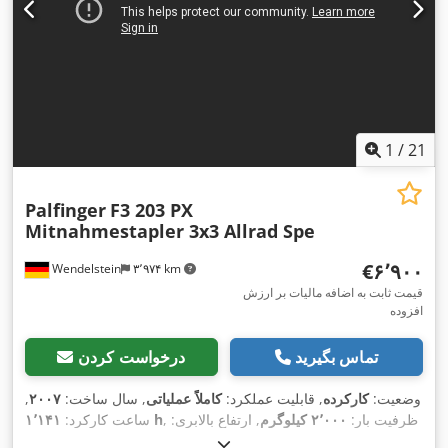
1
/
21
Palfinger
F3 203 PX
Mitnahmestapler 3x3 Allrad Spe
‎€۶٬۹۰۰
Wendelstein
۳٬۹۷۴ km
قیمت ثابت به اضافه مالیات بر ارزش
افزوده
تماس بگیرید
درخواست کردن
وضعیت:
کارکرده
, قابلیت عملکرد:
کاملاً عملیاتی
, سال ساخت:
۲۰۰۷
,
, ظرفیت بار:
۲٬۰۰۰ کیلوگرم
, ارتفاع بالابری:
۱٬۱۴۱ h
ساعت کارکرد:
۳٬۱۰۰ میلی‌متر
, نوع سوخت:
دیزل
, نوع دکل:
سیمپلکس
, ارتفاع