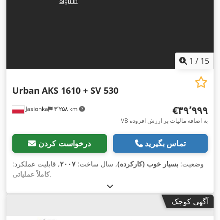
1
/
15
Urban
AKS 1610 + SV 530
‎€۳۹٬۹۹۹
Jasionka
۳٬۲۵۸ km
VB به اضافه مالیات بر ارزش افزوده
تماس بگیرید
درخواست کردن
وضعیت:
بسیار خوب (کارکرده)
, سال ساخت:
۲۰۰۷
, قابلیت عملکرد:
,
کاملاً عملیاتی
آگهی کوچک