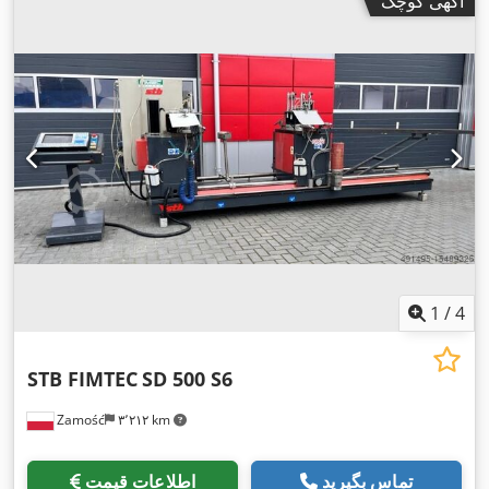
آگهی کوچک
1
/
4
STB FIMTEC
SD 500 S6
Zamość
۳٬۲۱۲ km
تماس بگیرید
اطلاعات قیمت