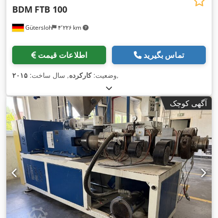
BDM
FTB 100
Gütersloh
۴٬۲۲۶ km
تماس بگیرید
اطلاعات قیمت
,
وضعیت:
کارکرده
, سال ساخت:
۲۰۱۵
آگهی کوچک