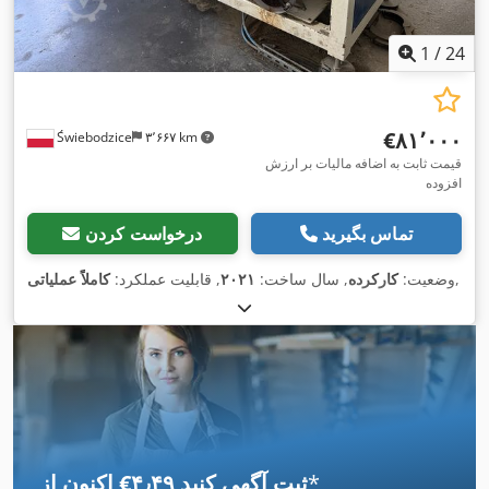
1
/
24
‎€۸۱٬۰۰۰
Świebodzice
۳٬۶۶۷ km
قیمت ثابت به اضافه مالیات بر ارزش
افزوده
تماس بگیرید
درخواست کردن
,
وضعیت:
کارکرده
, سال ساخت:
۲۰۲۱
, قابلیت عملکرد:
کاملاً عملیاتی
*
اکنون از ‎€۴٫۴۹ ثبت آگهی کنید