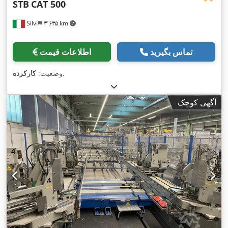
STB
CAT 500
Silvi
۳٬۶۳۵ km
تماس بگیرید
اطلاعات قیمت
,
وضعیت:
کارکرده
آگهی کوچک