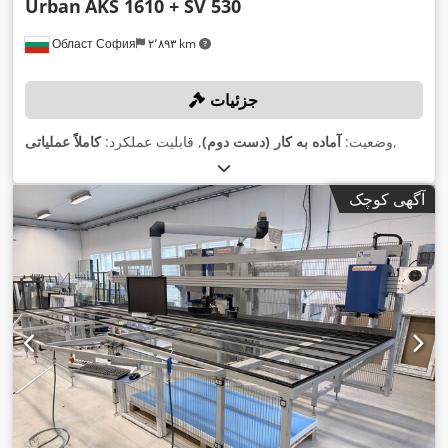
Urban
AKS 1610 + SV 530
Област София
۲٬۸۹۳ km
جزئیات
,
وضعیت:
آماده به کار (دست دوم)
, قابلیت عملکرد:
کاملاً عملیاتی
آگهی کوچک