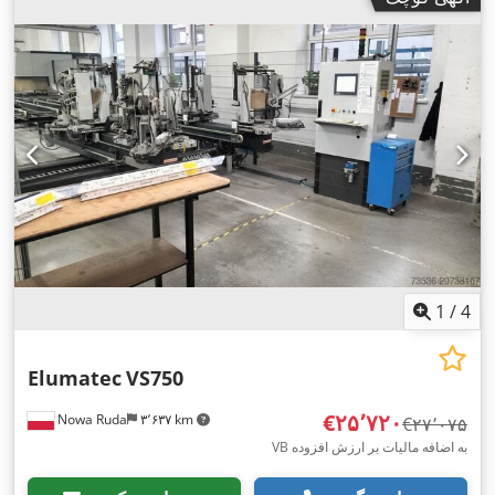
1
/
4
Elumatec
VS750
‎€۲۵٬۷۲۰
Nowa Ruda
۳٬۶۳۷ km
‎€۲۷٬۰۷۵
VB به اضافه مالیات بر ارزش افزوده