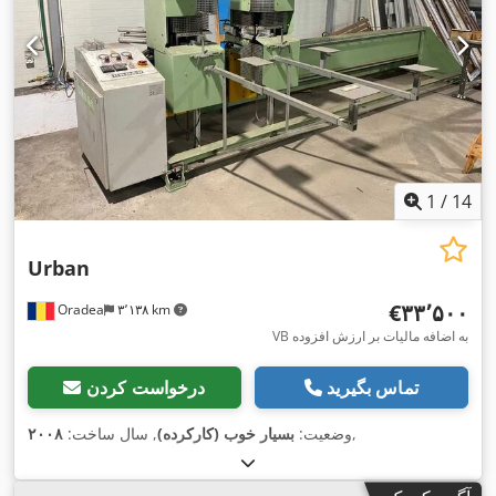
1
/
14
Urban
‎€۳۳٬۵۰۰
Oradea
۳٬۱۳۸ km
VB به اضافه مالیات بر ارزش افزوده
تماس بگیرید
درخواست کردن
,
وضعیت:
بسیار خوب (کارکرده)
, سال ساخت:
۲۰۰۸