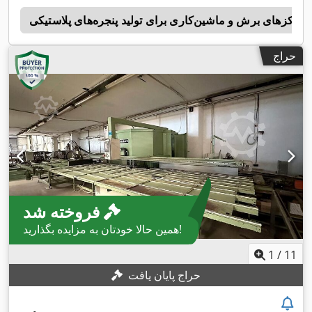
مرکزهای برش و ماشین‌کاری برای تولید پنجره‌های پلاستیکی
s
حراج
فروخته شد
همین حالا خودتان به مزایده بگذارید!
1
/
11
حراج پایان یافت