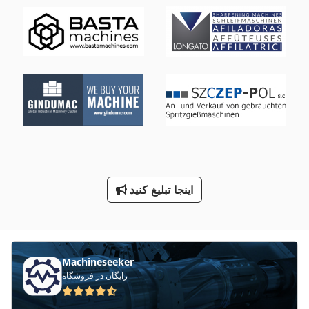
Ng 200
Tak 18
Tps 330
Tur 560
خودرو
صفحه جعبه
معاون 200 Mm
اینجا تبلیغ کنید
کار خودرو
Machineseeker
رایگان در فروشگاه