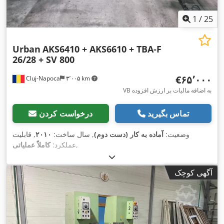
1
/
25
Urban
AKS6410 + AKS6610 + TBA-F
26/28 + SV 800
‎€۶۵٬۰۰۰
Cluj-Napoca
۳٬۰۰۵ km
VB به اضافه مالیات بر ارزش افزوده
تماس بگیرید
درخواست کردن
وضعیت:
آماده به کار (دست دوم)
, سال ساخت:
۲۰۱۰
, قابلیت
,
عملکرد:
کاملاً عملیاتی
آگهی کوچک