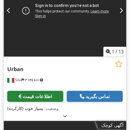
1
/
13
Urban
Silvi
۳٬۶۳۵ km
تماس بگیرید
اطلاعات قیمت
,
وضعیت:
بسیار خوب (کارکرده)
آگهی کوچک