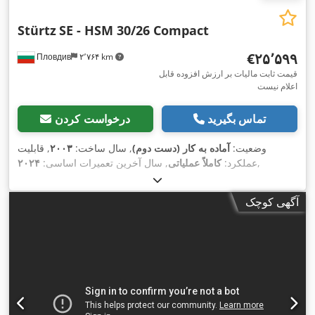
Stürtz
SE - HSM 30/26 Compact
‎€۲۵٬۵۹۹
Пловдив
۲٬۷۶۴ km
قیمت ثابت مالیات بر ارزش افزوده قابل
اعلام نیست
تماس بگیرید
درخواست کردن
وضعیت:
آماده به کار (دست دوم)
, سال ساخت:
۲۰۰۳
, قابلیت
,
عملکرد:
کاملاً عملیاتی
, سال آخرین تعمیرات اساسی:
۲۰۲۴
آگهی کوچک