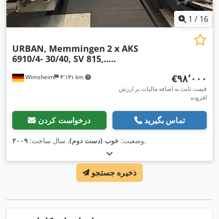
1
/
16
URBAN, Memmingen
2 x AKS
6910/4- 30/40, SV 815,.....
‎€۹۸٬۰۰۰
Wimsheim
۴٬۱۳۱ km
قیمت ثابت به اضافه مالیات بر ارزش
افزوده
تماس بگیرید
درخواست کردن
,
وضعیت:
خوب (دست دوم)
, سال ساخت:
۲۰۰۹
ذخیره جستجو