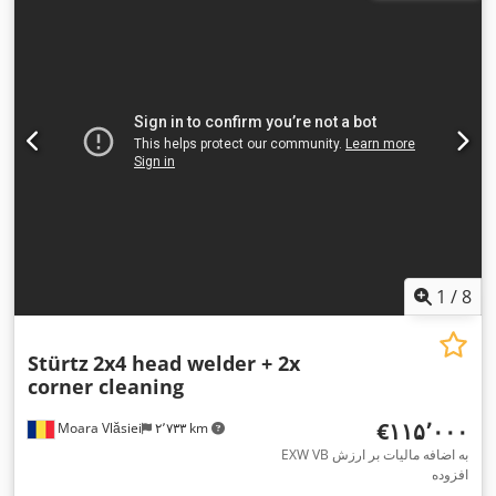
1
/
8
Stürtz
2x4 head welder + 2x
corner cleaning
‎€۱۱۵٬۰۰۰
Moara Vlăsiei
۲٬۷۳۳ km
EXW VB به اضافه مالیات بر ارزش
افزوده