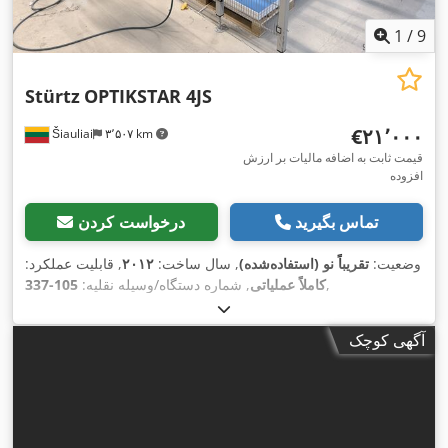
1
/
9
Stürtz
OPTIKSTAR 4JS
‎€۲۱٬۰۰۰
Šiauliai
۳٬۵۰۷ km
قیمت ثابت به اضافه مالیات بر ارزش
افزوده
تماس بگیرید
درخواست کردن
وضعیت:
تقریباً نو (استفاده‌شده)
, سال ساخت:
۲۰۱۲
, قابلیت عملکرد:
,
کاملاً عملیاتی
, شماره دستگاه/وسیله نقلیه:
105-337
آگهی کوچک