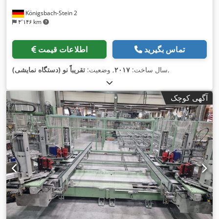
Königsbach-Stein 2
۴٬۱۴۶ km
تماس بگیرید
اطلاعات قیمت
,
سال ساخت:
۲۰۱۷
, وضعیت:
تقریباً نو (دستگاه نمایشی)
آگهی کوچک