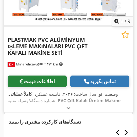
1
/
9
PLASTMAK PVC ALÜMİNYUM
İŞLEME MAKİNALARI
PVC ÇİFT
KAFALI MAKİNE SETİ
Minareliçavuş
۲٬۳۷۴ km
تماس بگیرید
اطلاعات قیمت
وضعیت:
نو
, سال ساخت:
۲۰۲۶
, قابلیت عملکرد:
کاملاً عملیاتی
,
PVC Çift Kafalı Üretim Makine
شماره دستگاه/وسیله نقلیه:
Set
,
دستگاه‌های کارکرده بیشتری را ببینید