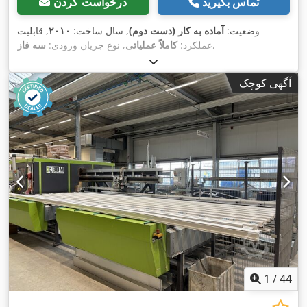
تماس بگیرید
درخواست کردن
وضعیت:
آماده به کار (دست دوم)
, سال ساخت:
۲۰۱۰
, قابلیت
,
عملکرد:
کاملاً عملیاتی
, نوع جریان ورودی:
سه فاز
آگهی کوچک
1
/
44