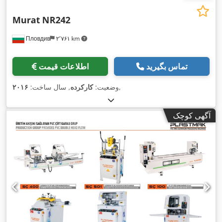
Murat
NR242
Пловдив
۲٬۷۶۱ km
تماس بگیرید
اطلاعات قیمت
,
وضعیت:
کارکرده
, سال ساخت:
۲۰۱۶
آگهی کوچک