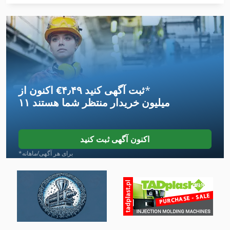
International 1486
International 1586
International 1754
International 2674
*
اکنون از ‎€۴٫۴۹ ثبت آگهی کنید
International 433
۱۱ میلیون خریدار
منتظر شما هستند
International 434
International 5288
اکنون آگهی ثبت کنید
International 560
*برای هر آگهی/ماهانه
International 584
Kgs 1670
Meh 5 2 1 8 B