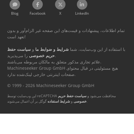
Blog
Facebook
X
LinkedIn
تمام اطلاعات، پیشنهادات و قیمت‌های این صفحه غیر الزام‌آور و بدون
تعهد است!
با استفاده از این وب‌سایت، شما
شرایط و ضوابط ما
و
سیاست حفظ
را می‌پذیرید.
حریم خصوصی
علائم تجاری مذکور متعلق به مالکان مربوطه می‌باشند.
Machineseeker Group GmbH هیچ مسئولیتی در قبال محتوای
صفحات اینترنتی خارجی لینک‌شده ندارد.
© 1999 - 2026 Machineseeker Group GmbH
این وب‌سایت توسط reCAPTCHA محافظت می‌شود و
سیاست حفظ حریم
گوگل بر آن اعمال می‌شوند.
خصوصی
و
شرایط استفاده