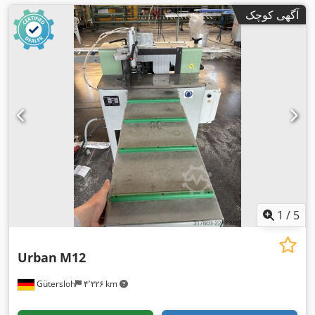
آگهی کوچک
1
/
5
Urban
M12
Gütersloh
۴٬۲۲۶ km