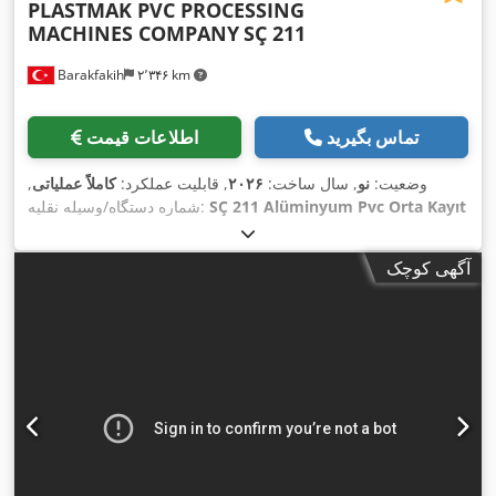
PLASTMAK PVC PROCESSING
MACHINES COMPANY
SÇ 211
Barakfakih
۲٬۳۴۶ km
تماس بگیرید
اطلاعات قیمت
وضعیت:
نو
, سال ساخت:
۲۰۲۶
, قابلیت عملکرد:
کاملاً عملیاتی
,
SÇ 211 Alüminyum Pvc Orta Kayıt
شماره دستگاه/وسیله نقلیه:
Alıştırma Makinesi ( 2 Bıçak)
,
آگهی کوچک