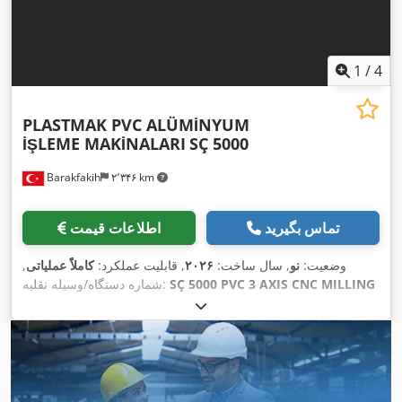
1
/
4
PLASTMAK PVC ALÜMİNYUM
İŞLEME MAKİNALARI
SÇ 5000
Barakfakih
۲٬۳۴۶ km
تماس بگیرید
اطلاعات قیمت
وضعیت:
نو
, سال ساخت:
۲۰۲۶
, قابلیت عملکرد:
کاملاً عملیاتی
,
SÇ 5000 PVC 3 AXIS CNC MILLING
شماره دستگاه/وسیله نقلیه:
MACHINE
,