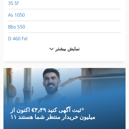
35 Sf
As 1050
Bbs 550
D 460 Fxl
نمایش بیشتر
Dil 0 M
Fngj 20
Frm D Midi
Fz 0
German
*
اکنون از ‎€۴٫۴۹ ثبت آگهی کنید
Gkt 60
۱۱ میلیون خریدار
منتظر شما هستند
International 1055